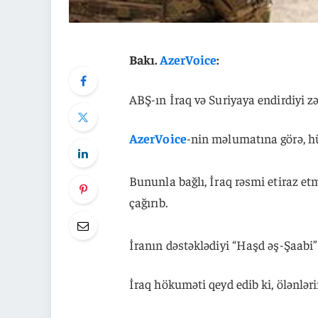
Bakı.
AzerVoice
:
ABŞ-ın İraq və Suriyaya endirdiyi zə
AzerVoice
-nin məlumatına görə, h
Bununla bağlı, İraq rəsmi etiraz e
çağırıb.
İranın dəstəklədiyi “Haşd əş-Şaabi
İraq hökuməti qeyd edib ki, ölənlər