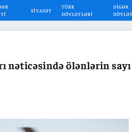
BƏR
TÜRK
DIGƏR
SIYASƏT
NTI
DÖVLƏTLƏRI
DÖVLƏ
 nəticəsində ölənlərin sayı