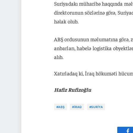
Suriyadakı müharibə haqqında mə
direktorunun sözlərinə görə, Suriya
həlak olub.
ABŞ ordusunun məlumatına görə, zər
anbarları, habelə logistika obyektlə
alıb.
Xatırladaq ki, İraq hökuməti hücum
Hafiz Rufizoğlu
#ABŞ
#İRAQ
#SURIYA