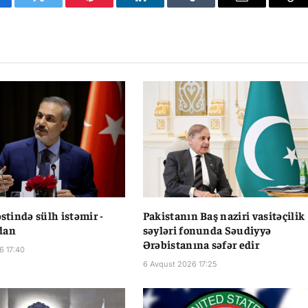
cebook
Twitter
Pinterest
LinkedIn
Tumblr
Email
Co
Li
əstində sülh istəmir -
Pakistanın Baş naziri vasitəçilik
dan
səyləri fonunda Səudiyyə
Ərəbistanına səfər edir
6 17:40
6 Avqust 2026 17:25