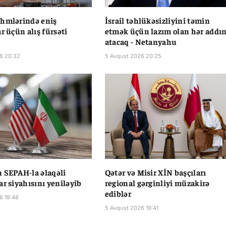
əhmlərində eniş
İsrail təhlükəsizliyini təmin
r üçün alış fürsəti
etmək üçün lazım olan hər addı
atacaq - Netanyahu
6 20:32
5 Avqust 2026 20:25
 SEPAH-la əlaqəli
Qətər və Misir XİN başçıları
ar siyahısını yeniləyib
regional gərginliyi müzakirə
ediblər
6 19:48
5 Avqust 2026 19:41