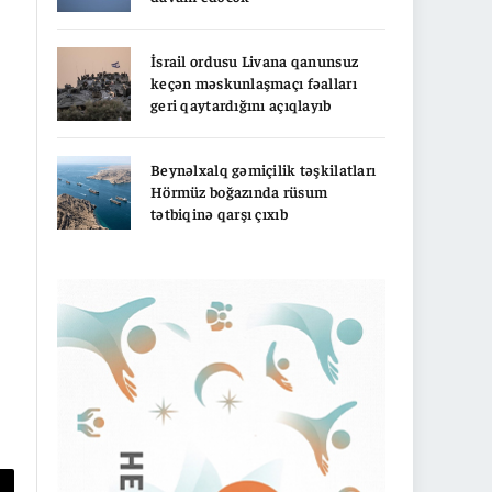
İsrail ordusu Livana qanunsuz
keçən məskunlaşmaçı fəalları
geri qaytardığını açıqlayıb
Beynəlxalq gəmiçilik təşkilatları
Hörmüz boğazında rüsum
tətbiqinə qarşı çıxıb