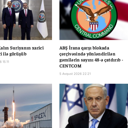
alın Suriyanın xarici
ABŞ İrana qarşı blokada
ri ilə görüşüb
çərçivəsində yönləndirilən
gəmilərin sayını 48-ə çatdırıb -
 15:11
CENTCOM
5 Avqust 2026 22:21