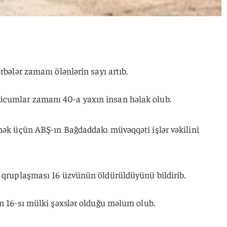
rbələr zamanı ölənlərin sayı artıb.
ücumlar zamanı 40-a yaxın insan həlak olub.
tmək üçün ABŞ-ın Bağdaddakı müvəqqəti işlər vəkilini
” qruplaşması 16 üzvünün öldürüldüyünü bildirib.
in 16-sı mülki şəxslər olduğu məlum olub.