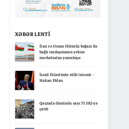
XƏBƏR LENTİ
İran və Oman Hörmüz boğazı ilə
bağlı razılaşmanın yekun
mərhələsinə yaxınlaşır
İsrail Fələstində sülh istəmir -
Hakan Fidan
Qəzzada ölənlərin sayı 73 382-yə
çatıb