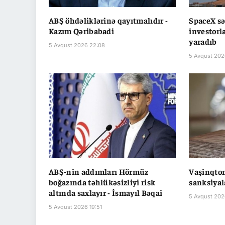
ABŞ öhdəliklərinə qayıtmalıdır -
SpaceX s
Kazım Qəribabadi
investorla
yaradıb
5 Avqust 2026 22:08
5 Avqust 202
ABŞ-nin addımları Hörmüz
Vaşinqton
boğazında təhlükəsizliyi risk
sanksiyal
altında saxlayır - İsmayıl Bəqai
5 Avqust 202
5 Avqust 2026 19:51