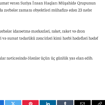
lumat verən Suriya İnsan Haqları Müşahidə Qrupunun
da zərbələr zamanı obyektləri mühafizə edən 23 nəfər
bələr idarəetmə mərkəzləri, raket, raket və dron
ri və sursat tədarükü zəncirləri kimi hərbi hədəfləri hədəf
lar nəticəsində ölənlər üçün üç günlük yas elan edib.