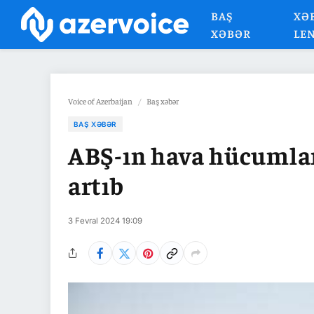
BAŞ
XƏ
XƏBƏR
LE
Voice of Azerbaijan
/
Baş xəbər
BAŞ XƏBƏR
ABŞ-ın hava hücumları
artıb
3 Fevral 2024 19:09