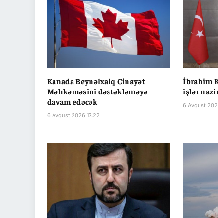
Kanada Beynəlxalq Cinayət
İbrahim K
Məhkəməsini dəstəkləməyə
işlər nazi
davam edəcək
6 Avqust 2026
6 Avqust 2026 17:22