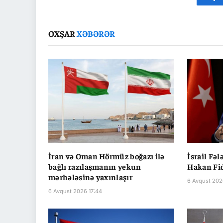
Fa
OXŞAR
XƏBƏRƏR
İran və Oman Hörmüz boğazı ilə
İsrail Fəl
bağlı razılaşmanın yekun
Hakan Fi
mərhələsinə yaxınlaşır
6 Avqust 202
6 Avqust 2026 17:44