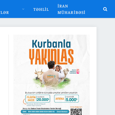
İRAN
TƏHLIL
TLƏR
MÜHARIBƏSI