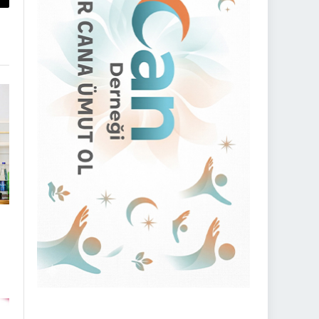
py
nk