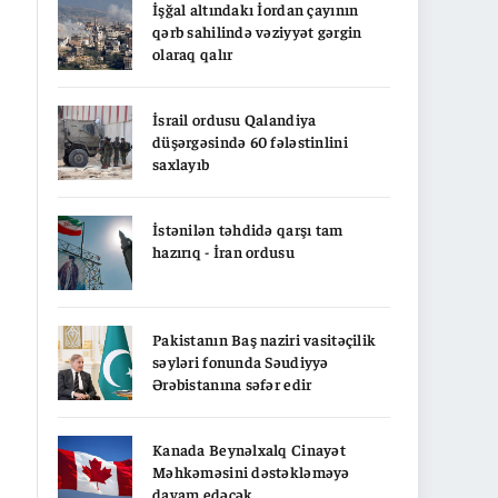
İşğal altındakı İordan çayının
qərb sahilində vəziyyət gərgin
olaraq qalır
İsrail ordusu Qalandiya
düşərgəsində 60 fələstinlini
saxlayıb
İstənilən təhdidə qarşı tam
hazırıq - İran ordusu
Pakistanın Baş naziri vasitəçilik
səyləri fonunda Səudiyyə
Ərəbistanına səfər edir
Kanada Beynəlxalq Cinayət
Məhkəməsini dəstəkləməyə
davam edəcək