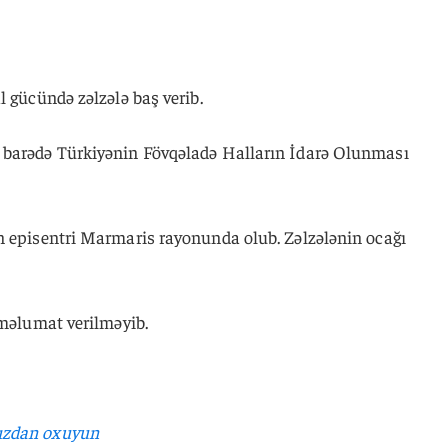
l gücündə zəlzələ baş verib.
 barədə Türkiyənin Fövqəladə Halların İdarə Olunması
n episentri Marmaris rayonunda olub. Zəlzələnin ocağı
 məlumat verilməyib.
ızdan oxuyun