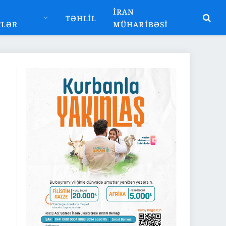
İRAN
TƏHLIL
TLƏR
MÜHARIBƏSI