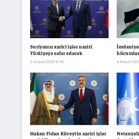
Suriyanın xarici işlər naziri
İordaniya
Türkiyəyə səfər edəcək
hücumları
5 Avqust 2026 15:40
4 Avqust 202
Hakan Fidan Küveytin xarici işlər
Netanyah