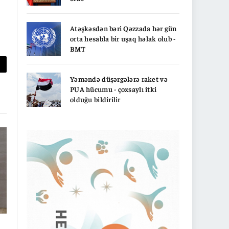
Atəşkəsdən bəri Qəzzada hər gün
orta hesabla bir uşaq həlak olub -
BMT
py
Yəməndə düşərgələrə raket və
nk
PUA hücumu - çoxsaylı itki
olduğu bildirilir