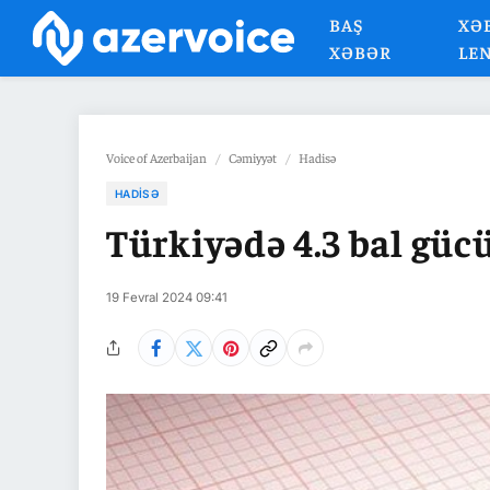
BAŞ
XƏ
XƏBƏR
LE
Voice of Azerbaijan
/
Cəmiyyət
/
Hadisə
HADISƏ
Türkiyədə 4.3 bal güc
19 Fevral 2024 09:41