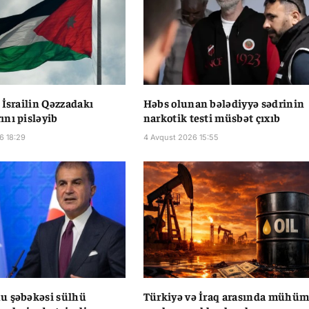
 İsrailin Qəzzadakı
Həbs olunan bələdiyyə sədrinin
nı pisləyib
narkotik testi müsbət çıxıb
6 18:29
4 Avqust 2026 15:55
u şəbəkəsi sülhü
Türkiyə və İraq arasında mühü