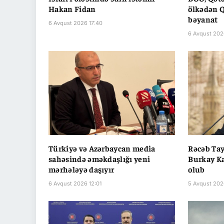
Hakan Fidan
ölkədən Q
bəyanat
6 Avqust 2026 17:40
6 Avqust 202
Türkiyə və Azərbaycan media
Rəcəb Ta
sahəsində əməkdaşlığı yeni
Burkay Ka
mərhələyə daşıyır
olub
6 Avqust 2026 12:01
5 Avqust 202