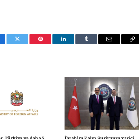
cebook
Twitter
Pinterest
LinkedIn
Tumblr
Email
Co
Li
r, Türkiyə və daha 5
İbrahim Kalın Suriyanın xarici