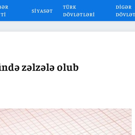
BƏR
TÜRK
DIGƏR
SIYASƏT
NTI
DÖVLƏTLƏRI
DÖVLƏ
ündə zəlzələ olub