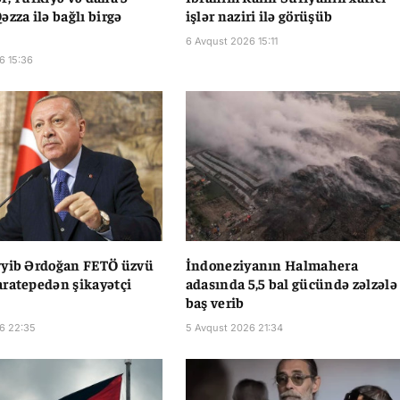
əzza ilə bağlı birgə
işlər naziri ilə görüşüb
6 Avqust 2026 15:11
6 15:36
yyib Ərdoğan FETÖ üzvü
İndoneziyanın Halmahera
ratepedən şikayətçi
adasında 5,5 bal gücündə zəlzələ
baş verib
6 22:35
5 Avqust 2026 21:34