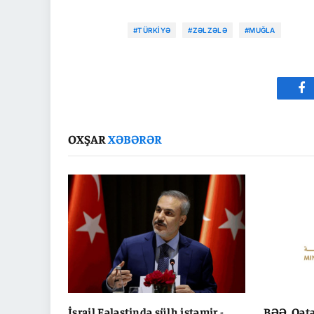
#TÜRKIYƏ
#ZƏLZƏLƏ
#MUĞLA
Fa
OXŞAR
XƏBƏRƏR
İsrail Fələstində sülh istəmir -
BƏƏ, Qətə