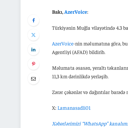
Bakı,
AzerVoice
:
Türkiyənin Muğla vilayətində 4.3 ba
AzerVoice
-nin məlumatına görə, bu
Agentliyi (AFAD) bildirib.
Məlumata əsasən, yeraltı təkanları
11,3 km dərinlikdə yerləşib.
Zərər çəkənlər və dağıntılar barədə
X:
Lamanasadli01
Xəbərlərimizi “WhatsApp” kanalım