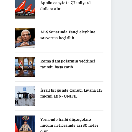
Apollo easyJet-i 7,7 milyard
dollara alır
ABŞ Senatında Fauçi əleyhinə
səsvermə keçirilib
Roma danışıqlarının yeddinci
raundu başa çatıb
İsrail bir gündə Cənubi Livana 113
mərmi atıb - UNIFIL
Yəməndə hərbi düşərgələrə
hücum nəticəsində azı 30 nəfər
ölüb