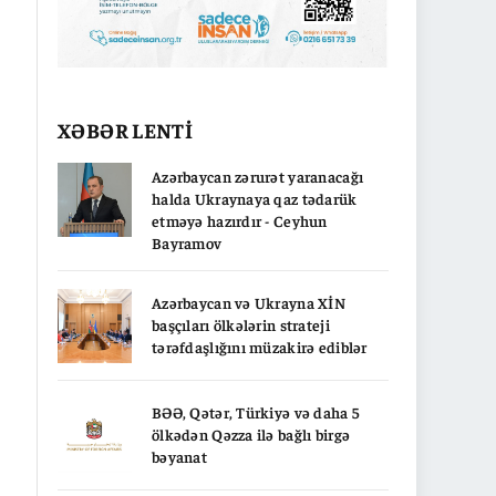
XƏBƏR LENTİ
Azərbaycan zərurət yaranacağı
halda Ukraynaya qaz tədarük
etməyə hazırdır - Ceyhun
Bayramov
Azərbaycan və Ukrayna XİN
başçıları ölkələrin strateji
tərəfdaşlığını müzakirə ediblər
BƏƏ, Qətər, Türkiyə və daha 5
ölkədən Qəzza ilə bağlı birgə
bəyanat