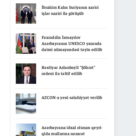
İbrahim Kalın Suriyanın xarici
işlər naziri ilə görüşüb
Fəxrəddin İsmayılov
Azərbaycanın UNESCO yanında
daimi nümayəndəsi təyin edilib
Bəxtiyar Aslanbəyli “Şöhrət”
ordeni ilə təltif edilib
AZCON-a yeni səlahiyyət verilib
Azərbaycana idxal olunan qeyri-
qida mallarına nəzarət