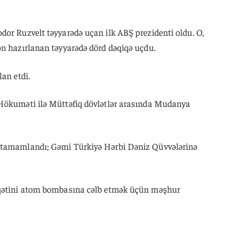
dor Ruzvelt təyyarədə uçan ilk ABŞ prezidenti oldu. O,
ən hazırlanan təyyarədə dörd dəqiqə uçdu.
an etdi.
 Hökuməti ilə Müttəfiq dövlətlər arasında Mudanya
 tamamlandı; Gəmi Türkiyə Hərbi Dəniz Qüvvələrinə
qqətini atom bombasına cəlb etmək üçün məşhur