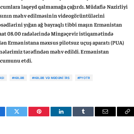
ücumlara laqeyd qalmamağa çağırdı. Müdafiə Nazirliyi
sının məhv edilməsinin videogörüntülərini
əsədlərini yığan ağ bayraqlı tibbi maşın Ermənistan
saat 08.00 radələrində Mingəçevir istiqamətində
dən Ermənistana məxsus pilotsuz uçuş aparatı (PUA)
lərimiz tərəfindən məhv edildi. Ermənistan
ücumunu etdi.
ASI
#HƏLƏB
#HƏLƏB VƏ MƏDƏNI IRS
#PYOTR
cebook
Twitter
Pinterest
LinkedIn
Tumblr
Email
Co
Li