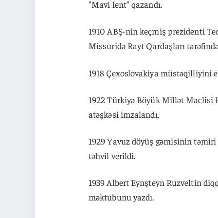
"Mavi lent" qazandı.
1910 ABŞ-nin keçmiş prezidenti Teo
Missuridə Rayt Qardaşları tərəfind
1918 Çexoslovakiya müstəqilliyini el
1922 Türkiyə Böyük Millət Məclisi
atəşkəsi imzalandı.
1929 Yavuz döyüş gəmisinin təmiri
təhvil verildi.
1939 Albert Eynşteyn Ruzveltin di
məktubunu yazdı.