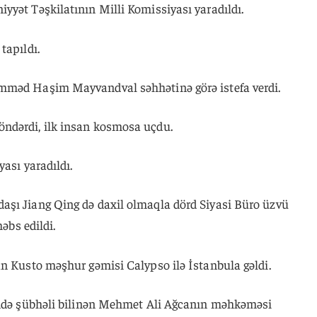
yyət Təşkilatının Milli Komissiyası yaradıldı.
tapıldı.
mməd Haşim Mayvandval səhhətinə görə istefa verdi.
ndərdi, ilk insan kosmosa uçdu.
ası yaradıldı.
aşı Jiang Qing də daxil olmaqla dörd Siyasi Büro üzvü
həbs edildi.
an Kusto məşhur gəmisi Calypso ilə İstanbula gəldi.
lində şübhəli bilinən Mehmet Ali Ağcanın məhkəməsi