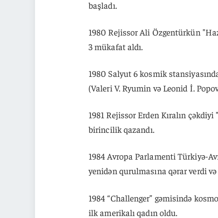
başladı.
1980 Rejissor Ali Özgentürkün "Ha
3 mükafat aldı.
1980 Salyut 6 kosmik stansiyasınd
(Valeri V. Ryumin və Leonid İ. Popov)
1981 Rejissor Erden Kıralın çəkdiyi 
birincilik qazandı.
1984 Avropa Parlamenti Türkiyə-Avr
yenidən qurulmasına qərar verdi və
1984 “Challenger” gəmisində kosmo
ilk amerikalı qadın oldu.