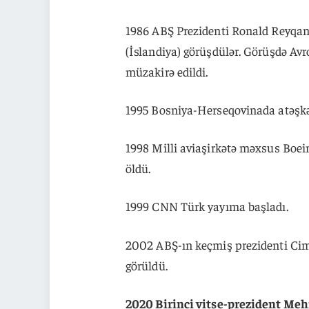
1986 ABŞ Prezidenti Ronald Reyqan 
(İslandiya) görüşdülər. Görüşdə Avro
müzakirə edildi.
1995 Bosniya-Herseqovinada atəşkəs
1998 Milli aviaşirkətə məxsus Boei
öldü.
1999 CNN Türk yayıma başladı.
2002 ABŞ-ın keçmiş prezidenti Cim
görüldü.
2020 Birinci vitse-prezident Meh