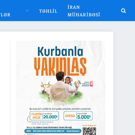
İRAN
TƏHLIL
TLƏR
MÜHARIBƏSI