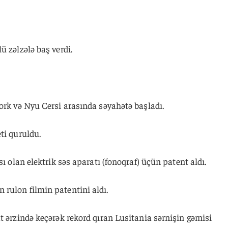
ü zəlzələ baş verdi.
ork və Nyu Cersi arasında səyahətə başladı.
ti quruldu.
sı olan elektrik səs aparatı (fonoqraf) üçün patent aldı.
rulon filmin patentini aldı.
t ərzində keçərək rekord qıran Lusitania sərnişin gəmisi