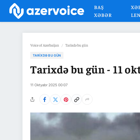
BAŞ
XƏ
XƏBƏR
LE
Voice of Azerbaijan
/
Tarixdə bu gün
TARIXDƏ BU GÜN
Tarixdə bu gün - 11 ok
11 Oktyabr 2025 00:07