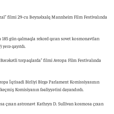
zal" filmi 29-cu Beynəlxalq Mannheim Film Festivalında
a 185 gün qalmaqla rekord qıran sovet kosmonavtları
 yerə qayıtdı.
"Bərəkətli torpaqlarda" filmi Avropa Film Festivalında
opa İqtisadi Birliyi Birgə Parlament Komissiyasının
 keçmiş Komisiyanın fəaliyyətini dayandırdı.
sa çıxan astronavt Kathryn D. Sullivan kosmosa çıxan