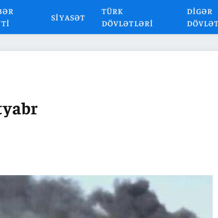
BƏR
TÜRK
DIGƏR
SIYASƏT
NTI
DÖVLƏTLƏRI
DÖVLƏ
tyabr