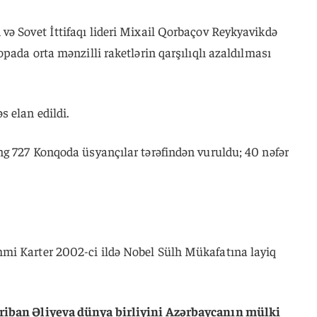
və Sovet İttifaqı lideri Mixail Qorbaçov Reykyavikdə
pada orta mənzilli raketlərin qarşılıqlı azaldılması
 elan edildi.
ng 727 Konqoda üsyançılar tərəfindən vuruldu; 40 nəfər
mi Karter 2002-ci ildə Nobel Sülh Mükafatına layiq
riban Əliyeva dünya birliyini Azərbaycanın mülki