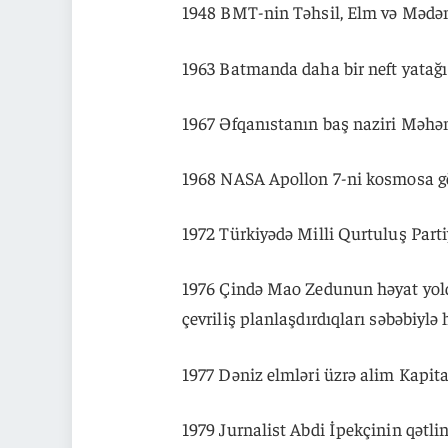
1948 BMT-nin Təhsil, Elm və Mədəni
1963 Batmanda daha bir neft yatağı 
1967 Əfqanıstanın baş naziri Məhə
1968 NASA Apollon 7-ni kosmosa gö
1972 Türkiyədə Milli Qurtuluş Partiy
1976 Çində Mao Zedunun həyat yold
çevriliş planlaşdırdıqları səbəbiylə 
1977 Dəniz elmləri üzrə alim Kapit
1979 Jurnalist Abdi İpekçinin qət