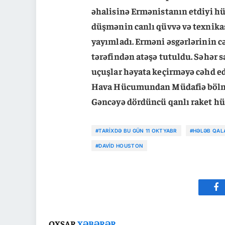
əhalisinə Ermənistanın etdiyi h
düşmənin canlı qüvvə və texnika
yayımladı. Erməni əsgərlərinin c
tərəfindən atəşə tutuldu. Səhər 
uçuşlar həyata keçirməyə cəhd e
Hava Hücumundan Müdafiə bölmə
Gəncəyə dördüncü qanlı raket h
#TARIXDƏ BU GÜN 11 OKTYABR
#HƏLƏB QAL
#DAVID HOUSTON
Fa
OXŞAR
XƏBƏRƏR