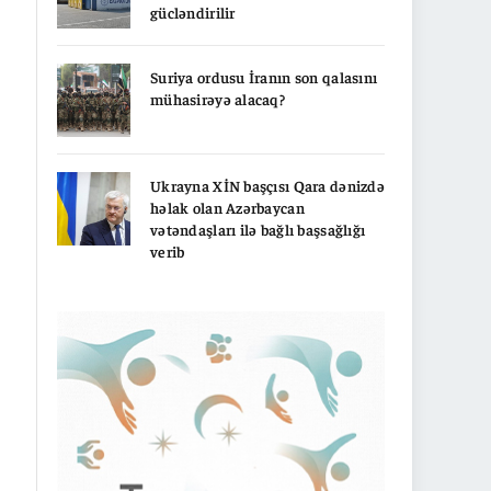
gücləndirilir
Suriya ordusu İranın son qalasını
mühasirəyə alacaq?
Ukrayna XİN başçısı Qara dənizdə
həlak olan Azərbaycan
vətəndaşları ilə bağlı başsağlığı
verib