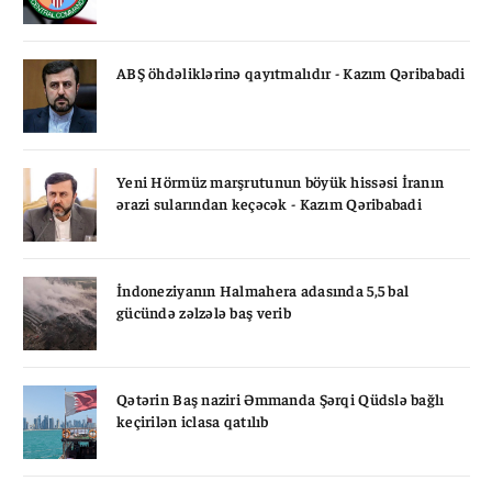
ABŞ öhdəliklərinə qayıtmalıdır - Kazım Qəribabadi
Yeni Hörmüz marşrutunun böyük hissəsi İranın
ərazi sularından keçəcək - Kazım Qəribabadi
İndoneziyanın Halmahera adasında 5,5 bal
gücündə zəlzələ baş verib
Qətərin Baş naziri Əmmanda Şərqi Qüdslə bağlı
keçirilən iclasa qatılıb