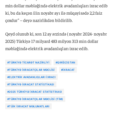
min dollar məbləğində elektrik avadanlıqları ixrac edib
ki, bu da keçən ilin noyabr ayı ilə müqayisədə 2,2 faiz
çoxdur” – deyə nazirlikdən bildirilib.
Qeyd olunub ki, son 12 ay ərzində ( noyabr 2024- noyabr
2025) Türkiyə 17 milyard 483 milyon 313 min dollar
məbləğində elektrik avadanlıqları ixrac edib.
#TÜRKIYƏ TICARƏT NAZIRLIYI
#QIRĞIZISTAN
#TÜRKIYƏ İXRACATÇILAR MƏCLISI
#IXRACAT
#ELEKTRIK AVADANLIQLARI IXRACI
#TÜRKIYƏ IXRACAT STATISTIKASI
#2025 TÜRKIYƏ IXRACAT STATISTIKASI
#TÜRKIYƏ İXRACATÇILAR MƏCLISI (TİM)
#TÜİK IXRACAT MƏLUMATLARI