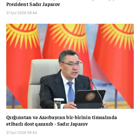
Prezident Sadır Japarov
31 İyul 2026 09:44
Qırğızıstan və Azərbaycan bir-birinin timsalında
etibarlı dost qazanıb - Sadır Japarov
31 İyul 2026 09:43