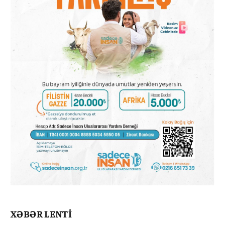
XƏBƏR LENTİ