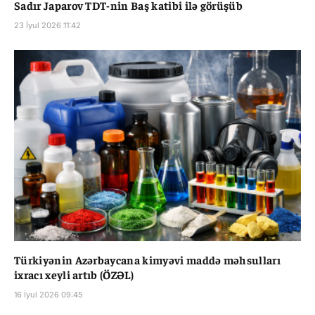
Sadır Japarov TDT-nin Baş katibi ilə görüşüb
23 İyul 2026 11:42
Türkiyənin Azərbaycana kimyəvi maddə məhsulları
ixracı xeyli artıb (ÖZƏL)
16 İyul 2026 09:45