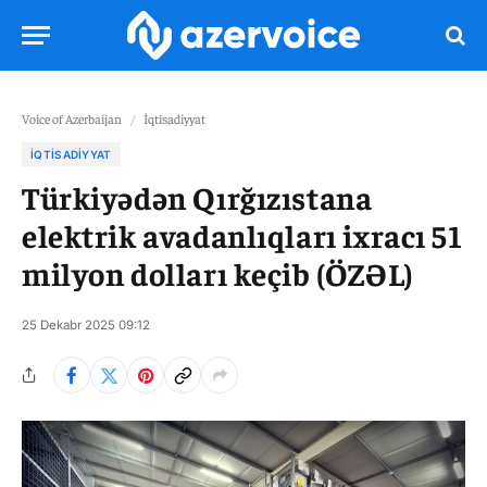
Voice of Azerbaijan
/
İqtisadiyyat
İQTISADIYYAT
Türkiyədən Qırğızıstana
elektrik avadanlıqları ixracı 51
milyon dolları keçib (ÖZƏL)
25 Dekabr 2025 09:12