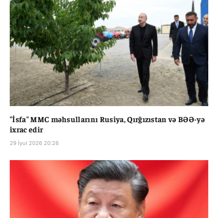
"İsfa" MMC məhsullarını Rusiya, Qırğızıstan və BƏƏ-yə
ixrac edir
29 İyul 2026 20:26