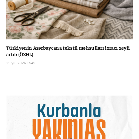
Türkiyənin Azərbaycana tekstil məhsulları ixracı xeyli
artıb (ÖZƏL)
15 İyul 2026 17:45