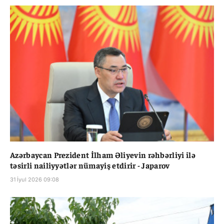
Azərbaycan Prezident İlham Əliyevin rəhbərliyi ilə
təsirli nailiyyətlər nümayiş etdirir - Japarov
31 İyul 2026 09:08