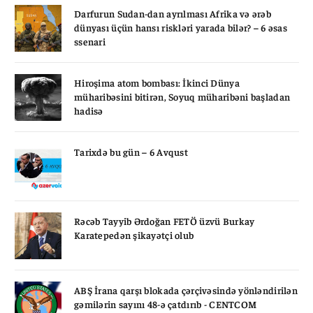
Darfurun Sudan-dan ayrılması Afrika və ərəb
dünyası üçün hansı riskləri yarada bilər? – 6 əsas
ssenari
Hiroşima atom bombası: İkinci Dünya
müharibəsini bitirən, Soyuq müharibəni başladan
hadisə
Tarixdə bu gün – 6 Avqust
Rəcəb Tayyib Ərdoğan FETÖ üzvü Burkay
Karatepedən şikayətçi olub
ABŞ İrana qarşı blokada çərçivəsində yönləndirilən
gəmilərin sayını 48-ə çatdırıb - CENTCOM