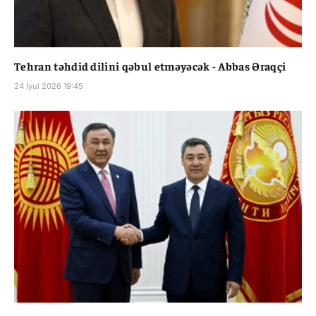
Tehran təhdid dilini qəbul etməyəcək - Abbas Əraqçi
24 İyul 2026 19:45