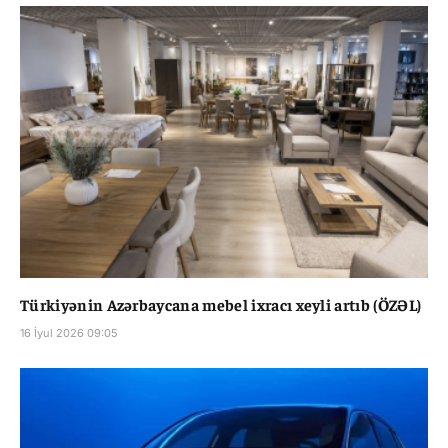
Türkiyənin Azərbaycana mebel ixracı xeyli artıb (ÖZƏL)
16 İyul 2026 09:05