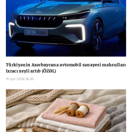
Türkiyənin Azərbaycana avtomobil sənayesi məhsulları
ixracı xeyli artıb (ÖZƏL)
15 İyul 2026 18:30