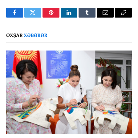
Facebook
Twitter
Pinterest
LinkedIn
Tumblr
Email
Copy
Link
OXŞAR
XƏBƏRƏR