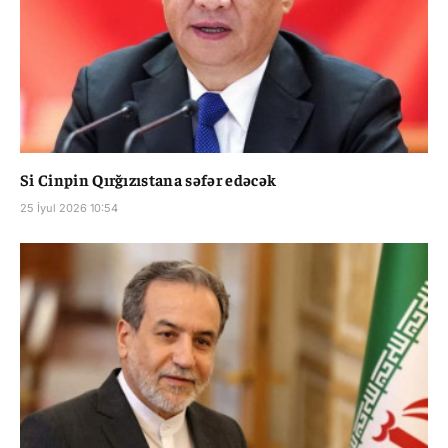
Si Cinpin Qırğızıstana səfər edəcək
25 İyul 2026 10:54