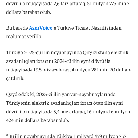
dövrü ilə müqayisədə 2,6 faiz artaraq, 51 milyon 775 min 7
dollara bərabər olub.
Bu barədə
AzerVoice
-a Türkiyə Ticarət Nazirliyindən
məlumat verilib.
Türkiyə 2025-cü ilin noyabr ayında Qırğızıstana elektrik
avadanlıqları ixracını 2024-cü ilin eyni dövrü ilə
müqayisədə 19,5 faiz azalaraq, 4 milyon 281 min 20 dollara
çatdırıb.
Qeyd edək ki, 2025-ci ilin yanvar-noyabr aylarında
Türkiyənin elektrik avadanlıqları ixracı ötən ilin eyni
dövrü ilə müqayisədə 5,4 faiz artaraq, 16 milyard 6 milyon
424 min dollara bərabər olub.
“Bu ilin noyabr ayında Türkiyə 1 milyard 479 milyon 757