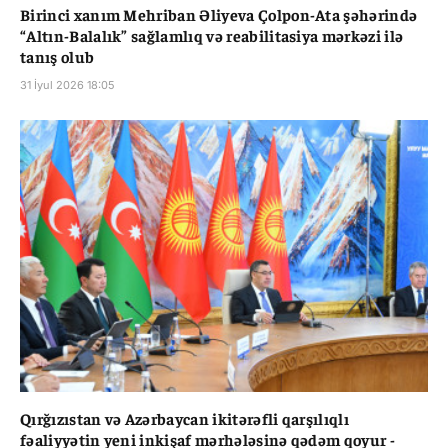
Birinci xanım Mehriban Əliyeva Çolpon-Ata şəhərində
“Altın-Balalık” sağlamlıq və reabilitasiya mərkəzi ilə
tanış olub
31 İyul 2026 18:05
Qırğızıstan və Azərbaycan ikitərəfli qarşılıqlı
fəaliyyətin yeni inkişaf mərhələsinə qədəm qoyur -