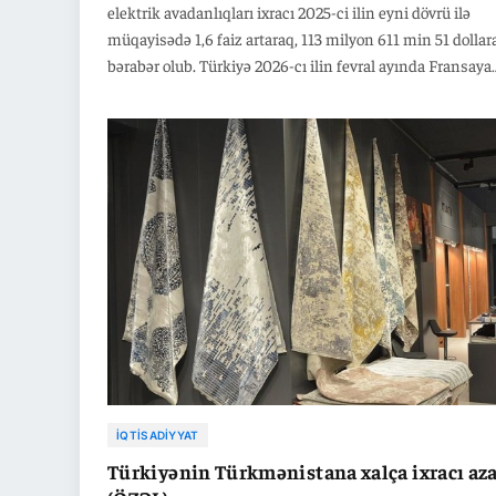
elektrik avadanlıqları ixracı 2025-ci ilin eyni dövrü ilə
müqayisədə 1,6 faiz artaraq, 113 milyon 611 min 51 dollar
bərabər olub. Türkiyə 2026-cı ilin fevral ayında Fransaya
elektrik avadanlıqları ixracını 2025-ci ilin eyni dövrü ilə
müqayisədə 4,5 faiz azalaraq, 54 milyon 816 min 23 dolla
çatdırıb. Qeyd edək ki, 2026-cı ilin fevral ayında Türkiyə
elektrik avadanlıqları ixracı ötən ilin eyni dövrü ilə
müqayisədə 9,3 faiz artaraq, 1 milyard 412 milyon 649 mi
dollara bərabər olub.
İQTISADIYYAT
Türkiyənin Türkmənistana xalça ixracı aza