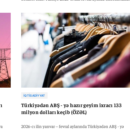
elektrik avadanlıqları ixracını 2025-ci ilin eyni dövrü ilə
lə
müqayisədə 14,8 faiz artaraq, 11 milyon 574 min 24 dollara
çatdırıb.
İQTISADIYYAT
ı
Türkiyədən ABŞ - yə hazır geyim ixracı 133
milyon dolları keçib (ÖZƏL)
ya
2026-cı ilin yanvar – fevral aylarında Türkiyədən ABŞ - yə