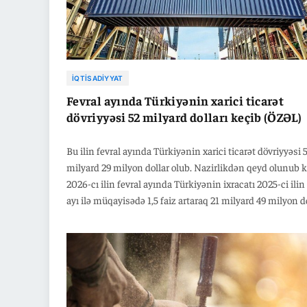
İQTISADIYYAT
Fevral ayında Türkiyənin xarici ticarət
dövriyyəsi 52 milyard dolları keçib (ÖZƏL)
Bu ilin fevral ayında Türkiyənin xarici ticarət dövriyyəsi 
milyard 29 milyon dollar olub. Nazirlikdən qeyd olunub k
2026-cı ilin fevral ayında Türkiyənin ixracatı 2025-ci ilin
ayı ilə müqayisədə 1,5 faiz artaraq 21 milyard 49 milyon do
idxalı isə 5,5 faiz artaraq 30 milyon 80 min dollar olub. “B
yanvar – fevral ayında Türkiyənin xarici ticarət dövriyyəs
keçən ilin eyni ayları ilə müqayisədə 100 milyard 137 mi
dollara çatıb” –deyə nazirlikdən bildirilib.