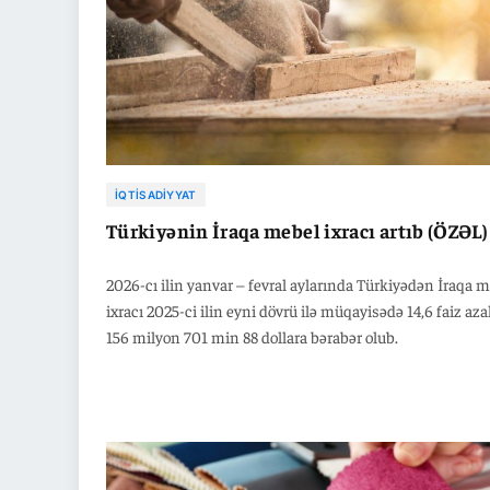
İQTISADIYYAT
Türkiyənin İraqa mebel ixracı artıb (ÖZƏL)
2026-cı ilin yanvar – fevral aylarında Türkiyədən İraqa 
ixracı 2025-ci ilin eyni dövrü ilə müqayisədə 14,6 faiz aza
156 milyon 701 min 88 dollara bərabər olub.