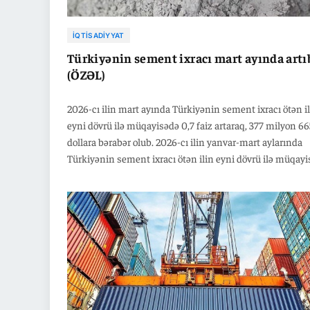
İQTISADIYYAT
Türkiyənin sement ixracı mart ayında artı
(ÖZƏL)
2026-cı ilin mart ayında Türkiyənin sement ixracı ötən i
eyni dövrü ilə müqayisədə 0,7 faiz artaraq, 377 milyon 6
dollara bərabər olub. 2026-cı ilin yanvar-mart aylarında
Türkiyənin sement ixracı ötən ilin eyni dövrü ilə müqay
1,3 faiz artaraq,1 milyard 29 milyon 94 min dollara bərabə