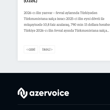
(ÖZƏL)
2026-cı ilin yanvar – fevral aylarında Türkiyədən
Türkmənistana xalça ixracı 2025-ci ilin eyni dövrü ilə
müqayisədə 10,8 faiz azalaraq, 790 min 15 dollara bərabər
Türkiyə 2026-cı ilin fevral ayında Türkmənistana xalça
ixracını 2025-ci ilin eyni dövrü ilə müqayisədə 56,9 faiz
artaraq, 453 min 45 dollara çatdırıb. Qeyd edək ki, 2026-cı
fevral ayında Türkiyənin xalça ixracı ötən ilin eyni dövrü 
GERİ
İRƏLİ
müqayisədə 2,7 faiz azalaraq, 221 milyon 436 min dollara
bərabər olub.