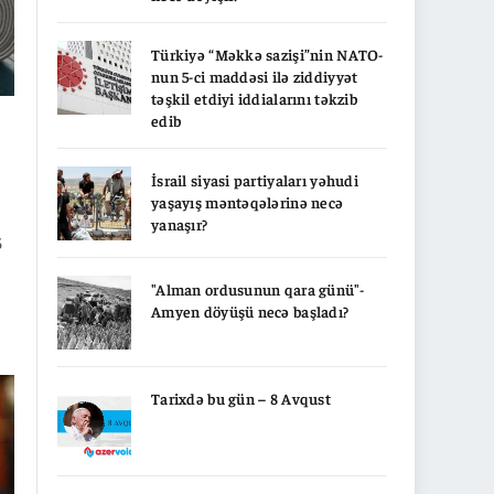
Türkiyə “Məkkə sazişi”nin NATO-
nun 5-ci maddəsi ilə ziddiyyət
təşkil etdiyi iddialarını təkzib
edib
İsrail siyasi partiyaları yəhudi
yaşayış məntəqələrinə necə
yanaşır?
5
"Alman ordusunun qara günü"-
Amyen döyüşü necə başladı?
Tarixdə bu gün – 8 Avqust