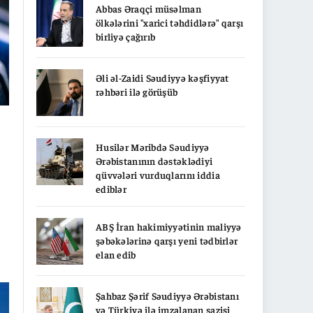
Abbas Əraqçi müsəlman
ölkələrini "xarici təhdidlərə" qarşı
birliyə çağırıb
Əli əl-Zaidi Səudiyyə kəşfiyyat
rəhbəri ilə görüşüb
Husilər Məribdə Səudiyyə
Ərəbistanının dəstəklədiyi
qüvvələri vurduqlarını iddia
ediblər
ABŞ İran hakimiyyətinin maliyyə
şəbəkələrinə qarşı yeni tədbirlər
elan edib
Şahbaz Şərif Səudiyyə Ərəbistanı
və Türkiyə ilə imzalanan sazişi