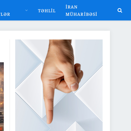
İRAN
TƏHLIL
TLƏR
MÜHARIBƏSI