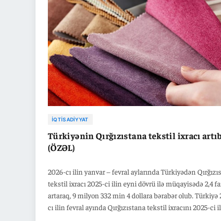
İQTISADIYYAT
Türkiyənin Qırğızıstana tekstil ixracı artı
(ÖZƏL)
2026-cı ilin yanvar – fevral aylarında Türkiyədən Qırğızı
tekstil ixracı 2025-ci ilin eyni dövrü ilə müqayisədə 2,4 fa
artaraq, 9 milyon 332 min 4 dollara bərabər olub. Türkiyə
cı ilin fevral ayında Qırğızıstana tekstil ixracını 2025-ci i
eyni dövrü ilə müqayisədə 9 faiz artaraq, 5 milyon 11 min