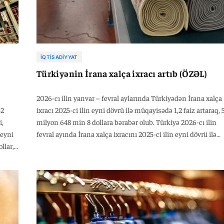
İQTISADIYYAT
Türkiyənin İrana xalça ixracı artıb (ÖZƏL)
2026-cı ilin yanvar – fevral aylarında Türkiyədən İrana xalça
52
ixracı 2025-ci ilin eyni dövrü ilə müqayisədə 1,2 faiz artaraq, 
i,
milyon 648 min 8 dollara bərabər olub. Türkiyə 2026-cı ilin
 eyni
fevral ayında İrana xalça ixracını 2025-ci ilin eyni dövrü ilə
llar,
müqayisədə 0,4 faiz artaraq, 3 milyon 433 min 29 dollara
u ilin
çatdırıb. Qeyd edək ki, 2026-cı ilin fevral ayında Türkiyənin
i
xalça ixracı ötən ilin eyni dövrü ilə müqayisədə 2,7 faiz
lyon
azalaraq, 221 milyon 436 min dollara bərabər olub.