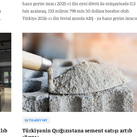
hazır geyim ixracı 2025-ci ilin eyni dövrü ilə müqayisədə 0,3
a
faiz azalaraq, 133 milyon 798 min 50 dollara bərabər olub.
Türkiyə 2026-cı ilin fevral ayında ABŞ - yə hazır geyim ixracı
2025-ci ilin eyni dövrü ilə müqayisədə 2,1 faiz artaraq, 65
ra
milyon 369 min 92 dollara çatdırıb. Qeyd edək ki, 2026-cı ilin
nin
fevral ayında Türkiyənin hazır geyim ixracı ötən ilin eyni dö
ilə müqayisədə 1,9 faiz azalaraq, 1 milyard 328 milyon 486 m
n
dollara bərabər olub.
İQTISADIYYAT
lıb
Türkiyənin Qırğızıstana sement satışı artıb