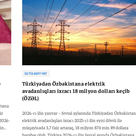
İQTISADIYYAT
b
Türkiyədən Özbəkistana elektrik
avadanlıqları ixracı 18 milyon dolları keçib
(ÖZƏL)
stana
iz
2026-cı ilin yanvar – fevral aylarında Türkiyədən Özbəkista
 2026-
elektrik avadanlıqları ixracı 2025-ci ilin eyni dövrü ilə
lin
müqayisədə 3,7 faiz artaraq, 18 milyon 874 min 89 dollara
 84
bərabər olub. Türkiyə 2026-cı ilin fevral ayında Özbəkistana