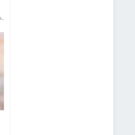
nı
vrü
in