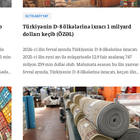
İQTISADIYYAT
b
Türkiyənin D-8 ölkələrinə ixracı 1 milyard
dolları keçib (ÖZƏL)
lin
2026-ci ilin fevral ayında Türkiyənin D-8 ölkələrinə ixracatı
65 min
2025-ci ilin eyni ayı ilə müqayisədə 12,9 faiz azalaraq 747
milyon 259 min dollar olub. Məlumata əsasən bu ilin yanvar 
isədə
fevral ayında, Türkiyənin D-8 ölkələrinə ixracatı, keçən ilin
r olub.
analoji dövri ilə müqayisədə 7,8 faiz azalaraq, 1 milyard 504
milyon 101 min dollar olub. “Bu ilin fevral ayında Türkiyənin
D-8 ölkələrindən idxalı 2025 -ci ilin eyni dövrü ilə müqayisə
9,6 faiz artaraq 1 milyard 263 milyon 759 min dollar təşkil edi
– deyə nazirlikdən bildiriblər.