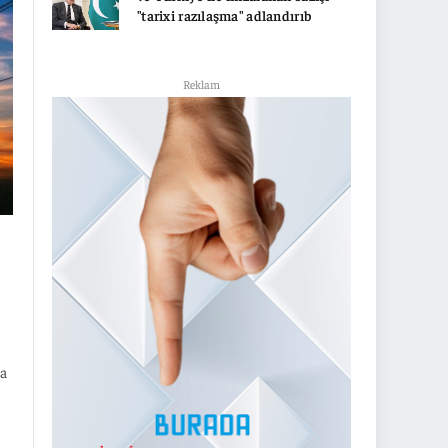
"tarixi razılaşma" adlandırıb
Reklam
na