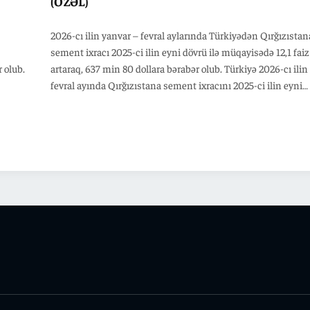
(ÖZƏL)
2026-cı ilin yanvar – fevral aylarında Türkiyədən Qırğızıstan
sement ixracı 2025-ci ilin eyni dövrü ilə müqayisədə 12,1 faiz
 olub.
artaraq, 637 min 80 dollara bərabər olub. Türkiyə 2026-cı ilin
fevral ayında Qırğızıstana sement ixracını 2025-ci ilin eyni
dövrü ilə müqayisədə 99,5 faiz artaraq, 405 min 75 dollara
 ilin
çatdırıb. Qeyd edək ki, 2026-cı ilin fevral ayında Türkiyənin
ilə
sement ixracı ötən ilin eyni dövrü ilə müqayisədə 5,2 faiz
artaraq, 337 milyon 19 min dollara bərabər olub.