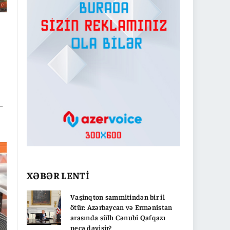
–
də
b”
XƏBƏR LENTİ
Vaşinqton sammitindən bir il
ötür: Azərbaycan və Ermənistan
arasında sülh Cənubi Qafqazı
necə dəyişir?