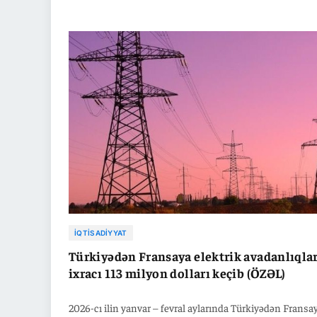
dollara çatdırıb. Qeyd edək ki, 2026-cı ilin fevral ayında
Türkiyənin tekstil məhsulları ixracı ötən ilin eyni dövrü i
müqayisədə 0,5 faiz artaraq, 759 milyon 705 min dollara
bərabər olub.
İQTISADIYYAT
Türkiyədən Fransaya elektrik avadanlıqlar
ixracı 113 milyon dolları keçib (ÖZƏL)
2026-cı ilin yanvar – fevral aylarında Türkiyədən Fransa