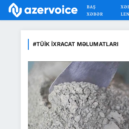
BAŞ
XƏ
XƏBƏR
LE
#TÜİK IXRACAT MƏLUMATLARI