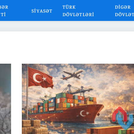
BƏR
TÜRK
DIGƏR
SIYASƏT
NTI
DÖVLƏTLƏRI
DÖVLƏ