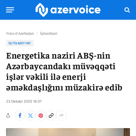
Voice of Azerbaijan
/
İqtisadiyyat
İQTISADIYYAT
Energetika naziri ABŞ-nin
Azərbaycandakı müvəqqəti
işlər vəkili ilə enerji
əməkdaşlığını müzakirə edib
23 Dekabr 2025 16:37