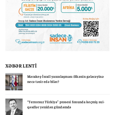
XƏBƏR LENTİ
Mərakeş-İsrail yaxınlaşması ölkənin gələcəyinə
necə təsir edə bilər?
“Terrorsuz Türkiyə” prosesi fonunda keçmiş sui-
qəsdlər yenidən gündəmdə