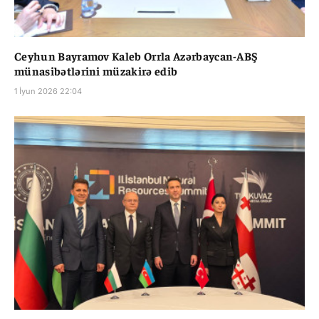
Ceyhun Bayramov Kaleb Orrla Azərbaycan-ABŞ
münasibətlərini müzakirə edib
1 İyun 2026 22:04