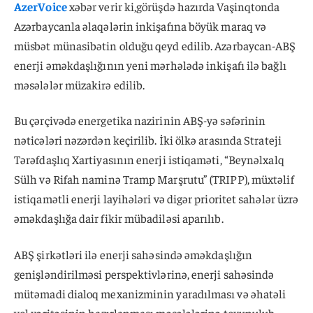
AzerVoice
xəbər verir ki,görüşdə hazırda Vaşinqtonda
Azərbaycanla əlaqələrin inkişafına böyük maraq və
müsbət münasibətin olduğu qeyd edilib. Azərbaycan-ABŞ
enerji əməkdaşlığının yeni mərhələdə inkişafı ilə bağlı
məsələlər müzakirə edilib.
Bu çərçivədə energetika nazirinin ABŞ-yə səfərinin
nəticələri nəzərdən keçirilib. İki ölkə arasında Strateji
Tərəfdaşlıq Xartiyasının enerji istiqaməti, “Beynəlxalq
Sülh və Rifah naminə Tramp Marşrutu” (TRIPP), müxtəlif
istiqamətli enerji layihələri və digər prioritet sahələr üzrə
əməkdaşlığa dair fikir mübadiləsi aparılıb.
ABŞ şirkətləri ilə enerji sahəsində əməkdaşlığın
genişləndirilməsi perspektivlərinə, enerji sahəsində
mütəmadi dialoq mexanizminin yaradılması və əhatəli