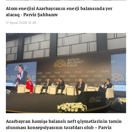
Atom enerjisi Azərbaycanın enerji balansında yer
alacaq - Pərviz Şahbazov
17 Aprel 2026 12:38
Azərbaycan həmişə balanslı neft qiymətlərinin təmin
olunması konsepsiyasının tərəfdarı olub – Pərviz