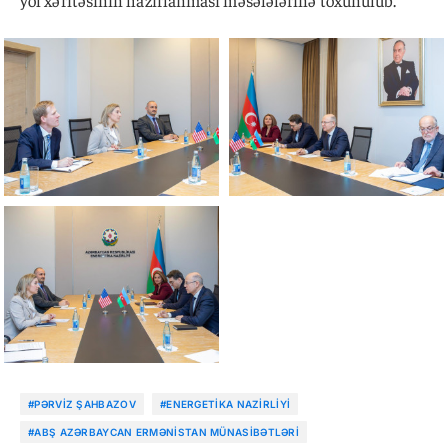
yol xəritəsinin hazırlanması məsələlərinə toxunulub.
#PƏRVIZ ŞAHBAZOV
#ENERGETIKA NAZIRLIYI
#ABŞ AZƏRBAYCAN ERMƏNISTAN MÜNASIBƏTLƏRI