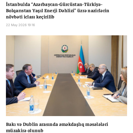
İstanbulda “Azərbaycan-Gürcüstan-Türkiyə-
Bolqarıstan Yaşıl Enerji Dəhlizi” üzrə nazirlərin
növbəti iclası keçirilib
22 May 2026 19:16
Bakı və Dublin arasında əməkdaşlıq məsələləri
müzakirə olunub