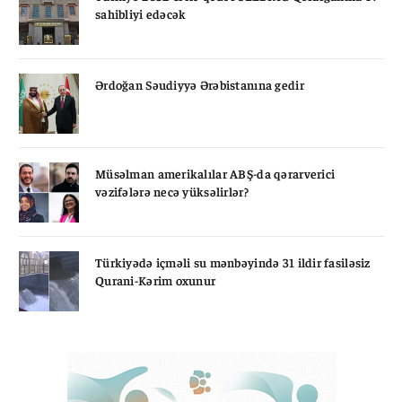
sahibliyi edəcək
Ərdoğan Səudiyyə Ərəbistanına gedir
Müsəlman amerikalılar ABŞ-da qərarverici
vəzifələrə necə yüksəlirlər?
Türkiyədə içməli su mənbəyində 31 ildir fasiləsiz
Qurani-Kərim oxunur