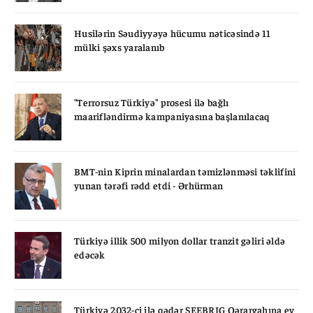
Husilərin Səudiyyəyə hücumu nəticəsində 11
mülki şəxs yaralanıb
"Terrorsuz Türkiyə" prosesi ilə bağlı
maarifləndirmə kampaniyasına başlanılacaq
BMT-nin Kiprin minalardan təmizlənməsi təklifini
yunan tərəfi rədd etdi - Ərhürman
Türkiyə illik 500 milyon dollar tranzit gəliri əldə
edəcək
Türkiyə 2032-ci ilə qədər SEEBRIG Qərargahına ev