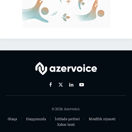
Facebook
X
Linkedin
Youtube
(Twitter)
© 2026 Azervoice.
Əlaqə
Haqqımızda
İstifadə şərtləri
Məxfilik siyasəti
Xəbər lenti