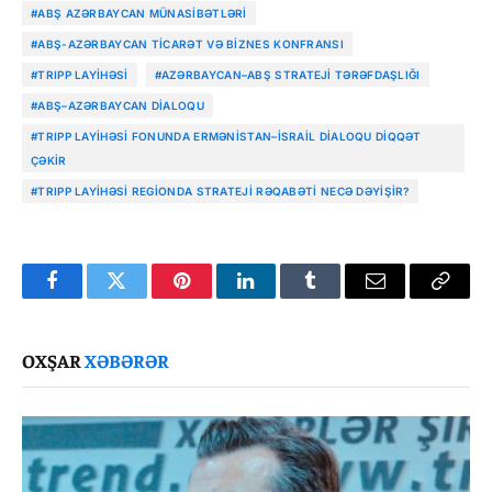
#ABŞ AZƏRBAYCAN MÜNASIBƏTLƏRI
#ABŞ-AZƏRBAYCAN TICARƏT VƏ BIZNES KONFRANSI
#TRIPP LAYIHƏSI
#AZƏRBAYCAN–ABŞ STRATEJI TƏRƏFDAŞLIĞI
#ABŞ–AZƏRBAYCAN DIALOQU
#TRIPP LAYIHƏSI FONUNDA ERMƏNISTAN–İSRAIL DIALOQU DIQQƏT
ÇƏKIR
#TRIPP LAYIHƏSI REGIONDA STRATEJI RƏQABƏTI NECƏ DƏYIŞIR?
Facebook
Twitter
Pinterest
LinkedIn
Tumblr
Email
Copy
Link
OXŞAR
XƏBƏRƏR