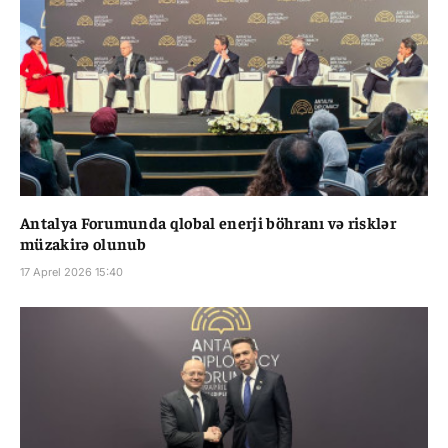
Antalya Forumunda qlobal enerji böhranı və risklər
müzakirə olunub
17 Aprel 2026 15:40