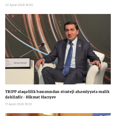
22 Aprel 2026 16:50
TRIPP əlaqəlilik baxımından strateji əhəmiyyətə malik
dəhlizdir - Hikmət Hacıyev
17 Aprel 2026 19:20