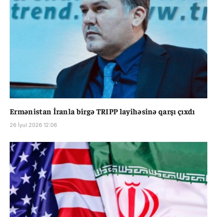
Ermənistan İranla birgə TRIPP layihəsinə qarşı çıxdı
26 İyul 2026 12:06