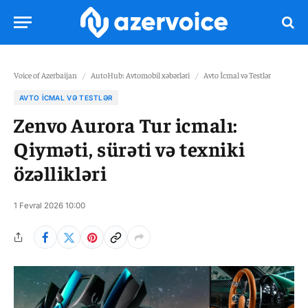
Voice of Azerbaijan
/
AutoHub: Avtomobil xəbərləri
/
Avto İcmal və Testlər
AVTO İCMAL VƏ TESTLƏR
Zenvo Aurora Tur icmalı:
Qiyməti, sürəti və texniki
özəllikləri
1 Fevral 2026 10:00