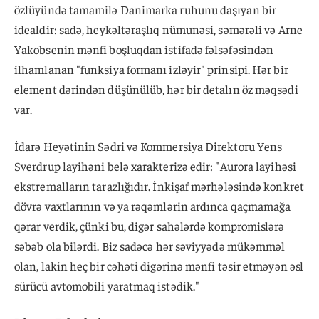
özlüyündə tamamilə Danimarka ruhunu daşıyan bir
idealdir: sadə, heykəltəraşlıq nümunəsi, səmərəli və Arne
Yakobsenin mənfi boşluqdan istifadə fəlsəfəsindən
ilhamlanan "funksiya formanı izləyir" prinsipi. Hər bir
element dərindən düşünülüb, hər bir detalın öz məqsədi
var.
İdarə Heyətinin Sədri və Kommersiya Direktoru Yens
Sverdrup layihəni belə xarakterizə edir: "Aurora layihəsi
ekstremalların tarazlığıdır. İnkişaf mərhələsində konkret
dövrə vaxtlarının və ya rəqəmlərin ardınca qaçmamağa
qərar verdik, çünki bu, digər sahələrdə kompromislərə
səbəb ola bilərdi. Biz sadəcə hər səviyyədə mükəmməl
olan, lakin heç bir cəhəti digərinə mənfi təsir etməyən əsl
sürücü avtomobili yaratmaq istədik."