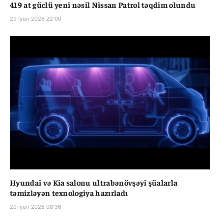
419 at güclü yeni nəsil Nissan Patrol təqdim olundu
29 İyun 2026 22:00
Hyundai və Kia salonu ultrabənövşəyi şüalarla
təmizləyən texnologiya hazırladı
29 İyun 2026 08:36