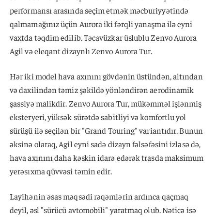
performansı arasında seçim etmək məcburiyyətində
qalmamağınız üçün Aurora iki fərqli yanaşma ilə eyni
vaxtda təqdim edilib. Təcavüzkar üslublu Zenvo Aurora
Agil və eleqant dizaynlı Zenvo Aurora Tur.
Hər iki model hava axınını gövdənin üstündən, altından
və daxilindən təmiz şəkildə yönləndirən aerodinamik
şassiyə malikdir. Zenvo Aurora Tur, mükəmməl işlənmiş
eksteryeri, yüksək sürətdə sabitliyi və komfortlu yol
sürüşü ilə seçilən bir "Grand Touring" variantıdır. Bunun
əksinə olaraq, Agil eyni sadə dizayn fəlsəfəsini izləsə də,
hava axınını daha kəskin idarə edərək trasda maksimum
yerəsıxma qüvvəsi təmin edir.
Layihənin əsas məqsədi rəqəmlərin ardınca qaçmaq
deyil, əsl "sürücü avtomobili" yaratmaq olub. Nəticə isə