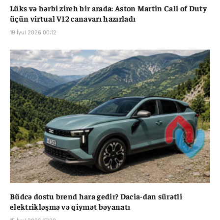
Lüks və hərbi zireh bir arada: Aston Martin Call of Duty
üçün virtual V12 canavarı hazırladı
19 İyul 2026 00:12
Büdcə dostu brend hara gedir? Dacia-dan sürətli
elektrikləşmə və qiymət bəyanatı