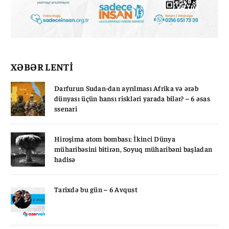
XƏBƏR LENTİ
Darfurun Sudan-dan ayrılması Afrika və ərəb
dünyası üçün hansı riskləri yarada bilər? – 6 əsas
ssenari
Hiroşima atom bombası: İkinci Dünya
müharibəsini bitirən, Soyuq müharibəni başladan
hadisə
Tarixdə bu gün – 6 Avqust