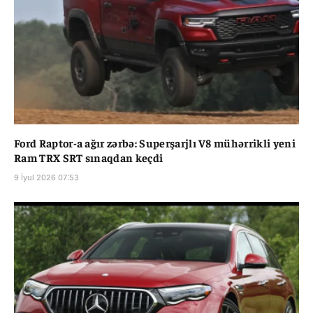
Ford Raptor-a ağır zərbə: Superşarjlı V8 mühərrikli yeni
Ram TRX SRT sınaqdan keçdi
9 İyul 2026 07:53