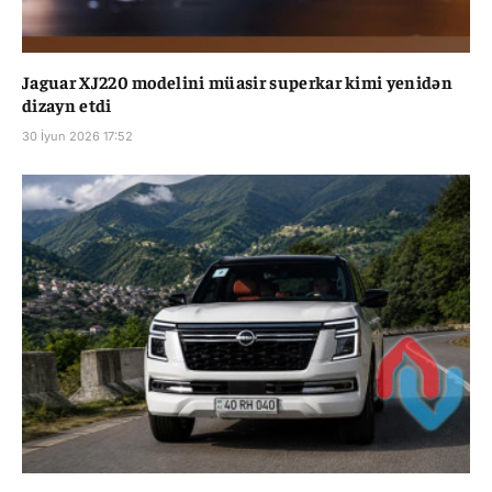
Jaguar XJ220 modelini müasir superkar kimi yenidən
dizayn etdi
30 İyun 2026 17:52