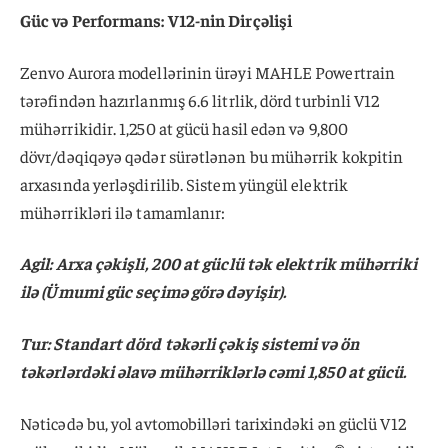
Güc və Performans: V12-nin Dirçəlişi
Zenvo Aurora modellərinin ürəyi MAHLE Powertrain
tərəfindən hazırlanmış 6.6 litrlik, dörd turbinli V12
mühərrikidir. 1,250 at gücü hasil edən və 9,800
dövr/dəqiqəyə qədər sürətlənən bu mühərrik kokpitin
arxasında yerləşdirilib. Sistem yüngül elektrik
mühərrikləri ilə tamamlanır:
Agil: Arxa çəkişli, 200 at güclü tək elektrik mühərriki
ilə (Ümumi güc seçimə görə dəyişir).
Tur: Standart dörd təkərli çəkiş sistemi və ön
təkərlərdəki əlavə mühərriklərlə cəmi 1,850 at gücü.
Nəticədə bu, yol avtomobilləri tarixindəki ən güclü V12