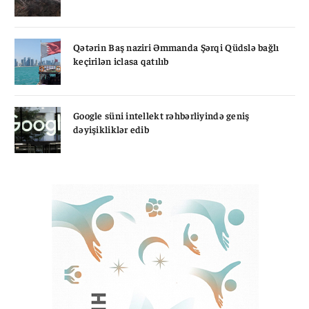
Qətərin Baş naziri Əmmanda Şərqi Qüdslə bağlı
keçirilən iclasa qatılıb
Google süni intellekt rəhbərliyində geniş
dəyişikliklər edib