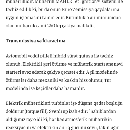
mühərrikidir. Mühərrik MAHLE Jet Ignition® sistemi ilə
təchiz edilib ki, bu da onun Euro 7 emissiya qaydalarına
uyğun işləməsini təmin edir. Bütünlüklə alüminiumdan
olan mühərrik cəmi 260 kq çəkiyə malikdir.
Transmissiya və İdarəetmə
Avtomobil yeddi pilləli hibrid sürət qutusu ilə təchiz
olunub. Elektrikli geri ötürmə və mühərrik startı ənənəvi
starteri əvəz edərək çəkiyə qənaət edir. Agil modelində
ötürmələr daha mexaniki və kəskin hiss olunur, Tur
modelində isə keçidlər daha hamardır.
Elektrik mühərrikləri turbinlər işə düşənə qədər boşluğu
doldurur (torque fill). Sverdrup izah edir: "Sahiblərdən
aldığımız rəy o idi ki, hər kəs atmosferik mühərrikin
reaksiyasını və elektrikin anlıq gücünü sevir, lakin ağır