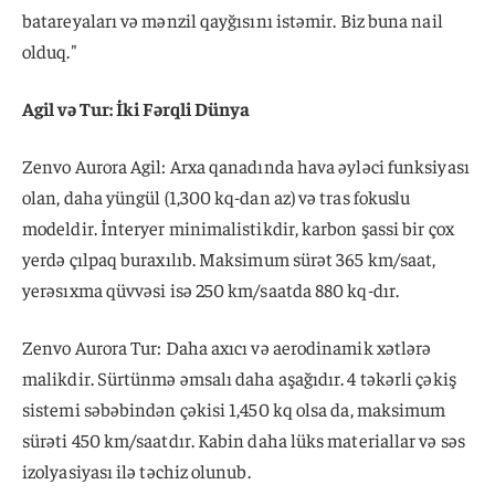
batareyaları və mənzil qayğısını istəmir. Biz buna nail
olduq."
Agil və Tur: İki Fərqli Dünya
Zenvo Aurora Agil: Arxa qanadında hava əyləci funksiyası
olan, daha yüngül (1,300 kq-dan az) və tras fokuslu
modeldir. İnteryer minimalistikdir, karbon şassi bir çox
yerdə çılpaq buraxılıb. Maksimum sürət 365 km/saat,
yerəsıxma qüvvəsi isə 250 km/saatda 880 kq-dır.
Zenvo Aurora Tur: Daha axıcı və aerodinamik xətlərə
malikdir. Sürtünmə əmsalı daha aşağıdır. 4 təkərli çəkiş
sistemi səbəbindən çəkisi 1,450 kq olsa da, maksimum
sürəti 450 km/saatdır. Kabin daha lüks materiallar və səs
izolyasiyası ilə təchiz olunub.