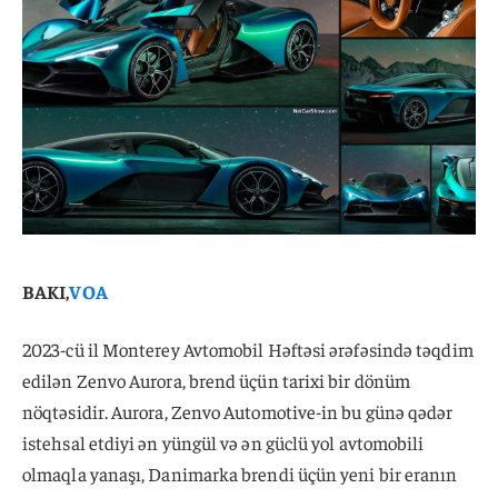
BAKI,
VOA
2023-cü il Monterey Avtomobil Həftəsi ərəfəsində təqdim
edilən Zenvo Aurora, brend üçün tarixi bir dönüm
nöqtəsidir. Aurora, Zenvo Automotive-in bu günə qədər
istehsal etdiyi ən yüngül və ən güclü yol avtomobili
olmaqla yanaşı, Danimarka brendi üçün yeni bir eranın