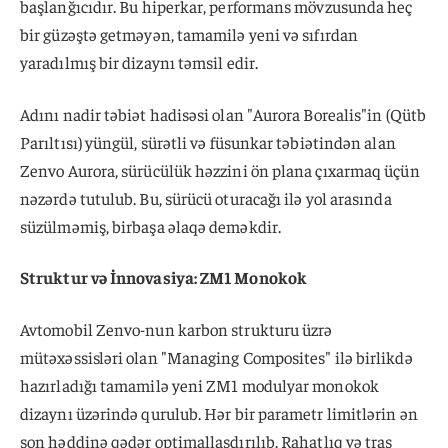
başlanğıcıdır. Bu hiperkar, performans mövzusunda heç
bir güzəştə getməyən, tamamilə yeni və sıfırdan
yaradılmış bir dizaynı təmsil edir.
Adını nadir təbiət hadisəsi olan "Aurora Borealis"in (Qütb
Parıltısı) yüngül, sürətli və füsunkar təbiətindən alan
Zenvo Aurora, sürücülük həzzini ön plana çıxarmaq üçün
nəzərdə tutulub. Bu, sürücü oturacağı ilə yol arasında
süzülməmiş, birbaşa əlaqə deməkdir.
Struktur və İnnovasiya: ZM1 Monokok
Avtomobil Zenvo-nun karbon strukturu üzrə
mütəxəssisləri olan "Managing Composites" ilə birlikdə
hazırladığı tamamilə yeni ZM1 modulyar monokok
dizaynı üzərində qurulub. Hər bir parametr limitlərin ən
son həddinə qədər optimallaşdırılıb. Rahatlıq və tras