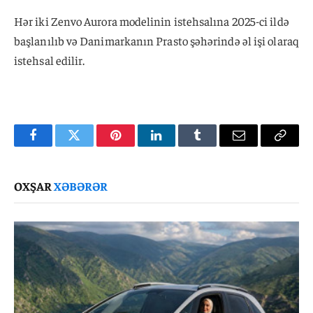
Hər iki Zenvo Aurora modelinin istehsalına 2025-ci ildə
başlanılıb və Danimarkanın Prasto şəhərində əl işi olaraq
istehsal edilir.
Facebook
Twitter
Pinterest
LinkedIn
Tumblr
Email
Copy
Link
OXŞAR
XƏBƏRƏR