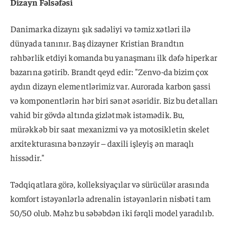
Dizayn Fəlsəfəsi
Danimarka dizaynı şık sadəliyi və təmiz xətləri ilə
dünyada tanınır. Baş dizayner Kristian Brandtın
rəhbərlik etdiyi komanda bu yanaşmanı ilk dəfə hiperkar
bazarına gətirib. Brandt qeyd edir: "Zenvo-da bizim çox
aydın dizayn elementlərimiz var. Aurorada karbon şassi
və komponentlərin hər biri sənət əsəridir. Biz bu detalları
vahid bir gövdə altında gizlətmək istəmədik. Bu,
mürəkkəb bir saat mexanizmi və ya motosikletin skelet
arxitekturasına bənzəyir – daxili işleyiş ən maraqlı
hissədir."
Tədqiqatlara görə, kolleksiyaçılar və sürücülər arasında
komfort istəyənlərlə adrenalin istəyənlərin nisbəti tam
50/50 olub. Məhz bu səbəbdən iki fərqli model yaradılıb.