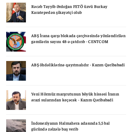
Rəcəb Tayyib Ərdoğan FETÖ üzvü Burkay
Karatepedən şikayətçi olub
ABŞ İrana qarşı blokada çərçivəsində yönləndirilən
gəmilərin sayını 48-ə çatdırıb - CENTCOM
ABŞ öhdəliklərinə qayıtmalıdır - Kazım Qəribabadi
Yeni Hörmüz marşrutunun böyük hissəsi İranın
ərazi sularından keçəcək - Kazım Qəribabadi
İndoneziyanın Halmahera adasında 5,5 bal
gücündə zəlzələ baş verib