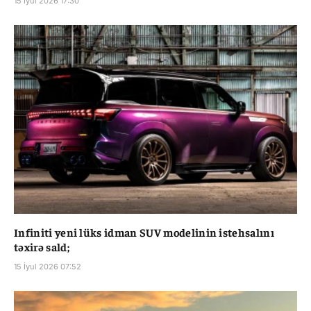
15 İyul 2026 17:30
Infiniti yeni lüks idman SUV modelinin istehsalını
təxirə sald;
15 İyul 2026 07:52