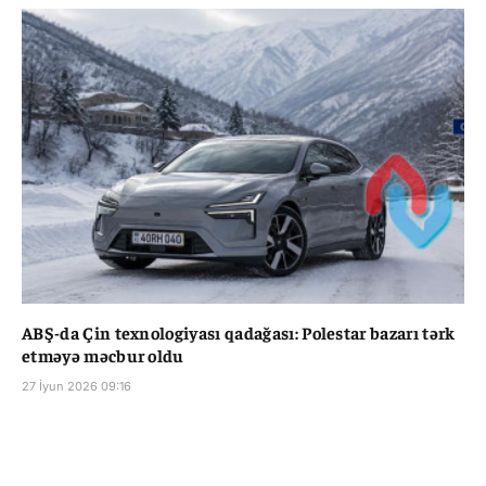
ABŞ-da Çin texnologiyası qadağası: Polestar bazarı tərk
etməyə məcbur oldu
27 İyun 2026 09:16