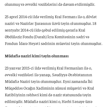
olunmuş və əvvəlki vəzifələrini də davam etdirmişdir.
25 aprel 2014-cü ildə verilmiş Kral Fərmanı ilə o, dövlət
naziri və Nazirlər Şurasının üzvü təyin olunmuşdur. 18
sentyabr 2014-cü ildə qəbul edilmiş qərarla Kral
Əbdüləziz Fondu (Darah) İcra Komitəsinin sədri və
Fondun İdarə Heyəti sədrinin müavini təyin olunmuşdur.
Müdafiə naziri kimi təyin olunması
23 yanvar 2015-ci ildə verilmiş Kral Fərmanları ilə o,
əvvəlki vəzifələri ilə yanaşı, Səudiyyə Ərəbistanının
Müdafiə Naziri təyin olunmuşdur. Eyni zamanda İki
Müqəddəs Ocağın Xadiminin xüsusi müşaviri və Kral
Katibliyinin rəhbəri kimi də nazir statusunda təyin
edilmişdir. Müdafiə naziri kimi o, Hərbi Sənaye üzrə