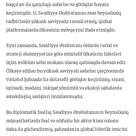
başçıları ilə qarşılıqlı səfərlər və görüşlər həyata
keçirmişdir. O, Səudiyyə Ərəbistanını əsas beynəlxalq
tədbirlərdə yüksək səviyyədə təmsil etmiş, qlobal
platformalarda ölkəsinin mövqeyini ifadə etmişdir.
Eyni zamanda, Səudiyyə Ərəbistanı özünün tarixi və
strateji əhəmiyyətinə görə müxtəlif ölkələrin liderləri
üçün mühüm səfər məkanı olaraq qalmaqda davam edir.
Ölkəyə edilən bu yüksək səviyyəli səfərlər çərçivəsində
Vəliəhd Şahzadə ilə ikitərəfli görüşlər keçirilmiş, siyasi,
iqtisadi, mədəni, inkişaf yönümlü və ekoloji sahələrdə
əməkdaşlıq sazişləri imzalanmışdır.
Bu diplomatik fəallıq Səudiyyə Ərəbistanının beynəlxalq
münasibətlərdə fəal və nüfuzlu bir aktor kimi rolunu
daha da gücləndirmiş, şahzadənin qlobal liderlik imicini