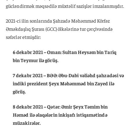
gücləndirmək məqsədilə müxtəlif sazişlər imzalanmışdır.
2021-ci ilin sonlarında Şahzadə Məhəmməd Körfəz
Əməkdaşlıq Şurası (GCC) ölkələrinə tur çərçivəsində
səfərlər etmişdir:
6 dekabr 2021 – Oman: Sultan Heysəm bin Tariq
bin Teymur ilə görüş.
7 dekabr 2021 – BƏƏ: Əbu-Dabi vəliəhd şahzadəsi və
indiki prezident Şeyx Məhəmməd bin Zayed ilə
görüş.
8 dekabr 2021 – Qətər: Əmir Şeyx Təmim bin
Həməd ilə əlaqələrin inkişafı istiqamətində
müzakirələr.