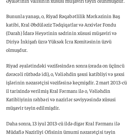
Əyalətinin Valisinin xüsusi müşaviri təyin olunmuşdur.
Bununla yanaşı, o, Riyad Rəqabətlilik Mərkəzinin Baş
katibi, Kral Əbdüləziz Tədqiqatlar və Arxivlər Fondu
(Darah) İdarə Heyətinin sədrinin xüsusi müşaviri və
Diriyə İnkişafı üzrə Yüksək İcra Komitəsinin üzvü
olmuşdur.
Riyad əyalətindəki vəzifəsindən sonra (orada on üçüncü
dərəcəli rütbədə idi), o, Vəliəhdin şəxsi katibliyi və şəxsi
işlərinin nəzarətçisi vəzifəsinə keçmişdir. 2 mart 2013-cü
il tarixində verilmiş Kral Fərmanı ilə o, Vəliəhdin
Katibliyinin rəhbəri və nazirlər səviyyəsində xüsusi
müşavir təyin edilmişdir.
Daha sonra, 13 iyul 2013-cü ildə digər Kral Fərmanı ilə
Müdafiə Nazirliyi Ofisinin ümumi nəzarətçisi təyin