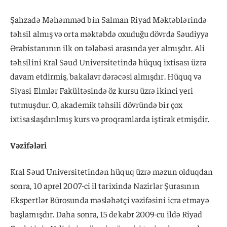
Şahzadə Məhəmməd bin Salman Riyad Məktəblərində
təhsil almış və orta məktəbdə oxuduğu dövrdə Səudiyyə
Ərəbistanının ilk on tələbəsi arasında yer almışdır. Ali
təhsilini Kral Səud Universitetində hüquq ixtisası üzrə
davam etdirmiş, bakalavr dərəcəsi almışdır. Hüquq və
Siyasi Elmlər Fakültəsində öz kursu üzrə ikinci yeri
tutmuşdur. O, akademik təhsili dövründə bir çox
ixtisaslaşdırılmış kurs və proqramlarda iştirak etmişdir.
Vəzifələri
Kral Səud Universitetindən hüquq üzrə məzun olduqdan
sonra, 10 aprel 2007-ci il tarixində Nazirlər Şurasının
Ekspertlər Bürosunda məsləhətçi vəzifəsini icra etməyə
başlamışdır. Daha sonra, 15 dekabr 2009-cu ildə Riyad