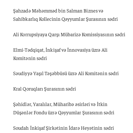
Şahzadə Məhəmməd bin Salman Biznes və
Sahibkarlıq Kollecinin Qəyyumlar Şurasının sədri
Ali Korrupsiyaya Qarşı Mübarizə Komissiyasının sədri
Elmi-Tədqiqat, İnkişaf və İnnovasiya üzrə Ali
Komitənin sədri
Səudiyyə Yaşıl Təşəbbüsü üzrə Ali Komitənin sədri
Kral Qoruqları Şurasının sədri
Şəhidlər, Yaralılar, Müharibə əsirləri və İtkin
Düşənlər Fondu üzrə Qəyyumlar Şurasının sədri
Soudah İnkişaf Şirkətinin İdarə Heyətinin sədri