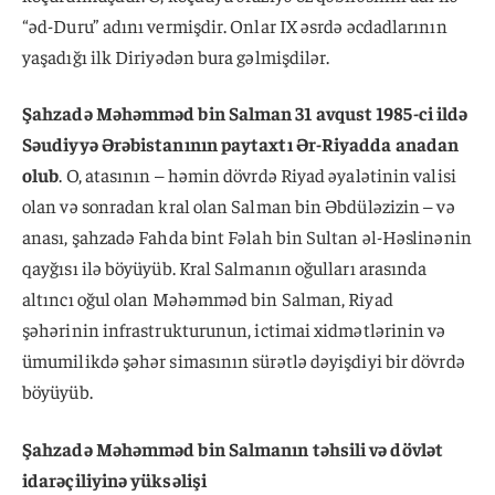
“əd-Duru” adını vermişdir. Onlar IX əsrdə əcdadlarının
yaşadığı ilk Diriyədən bura gəlmişdilər.
Şahzadə Məhəmməd bin Salman 31 avqust 1985-ci ildə
Səudiyyə Ərəbistanının paytaxtı Ər-Riyadda anadan
olub
. O, atasının – həmin dövrdə Riyad əyalətinin valisi
olan və sonradan kral olan Salman bin Əbdüləzizin – və
anası, şahzadə Fahda bint Fəlah bin Sultan əl-Həslinənin
qayğısı ilə böyüyüb. Kral Salmanın oğulları arasında
altıncı oğul olan Məhəmməd bin Salman, Riyad
şəhərinin infrastrukturunun, ictimai xidmətlərinin və
ümumilikdə şəhər simasının sürətlə dəyişdiyi bir dövrdə
böyüyüb.
Şahzadə Məhəmməd bin Salmanın təhsili və dövlət
idarəçiliyinə yüksəlişi