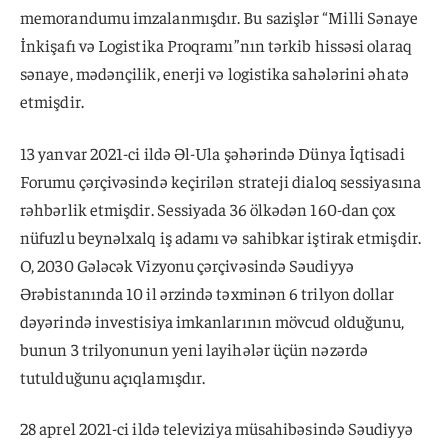
memorandumu imzalanmışdır. Bu sazişlər “Milli Sənaye
İnkişafı və Logistika Proqramı”nın tərkib hissəsi olaraq
sənaye, mədənçilik, enerji və logistika sahələrini əhatə
etmişdir.
13 yanvar 2021-ci ildə Əl-Ula şəhərində Dünya İqtisadi
Forumu çərçivəsində keçirilən strateji dialoq sessiyasına
rəhbərlik etmişdir. Sessiyada 36 ölkədən 160-dan çox
nüfuzlu beynəlxalq iş adamı və sahibkar iştirak etmişdir.
O, 2030 Gələcək Vizyonu çərçivəsində Səudiyyə
Ərəbistanında 10 il ərzində təxminən 6 trilyon dollar
dəyərində investisiya imkanlarının mövcud olduğunu,
bunun 3 trilyonunun yeni layihələr üçün nəzərdə
tutulduğunu açıqlamışdır.
28 aprel 2021-ci ildə televiziya müsahibəsində Səudiyyə