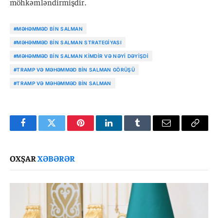
möhkəmləndirmişdir.
#MƏHƏMMƏD BIN SALMAN
#MƏHƏMMƏD BIN SALMAN STRATEGIYASI
#MƏHƏMMƏD BIN SALMAN KIMDIR VƏ NƏYI DƏYIŞDI
#TRAMP VƏ MƏHƏMMƏD BIN SALMAN GÖRÜŞÜ
#TRAMP VƏ MƏHƏMMƏD BIN SALMAN
Facebook
Twitter
Pinterest
LinkedIn
Tumblr
Email
Copy
Link
OXŞAR
XƏBƏRƏR