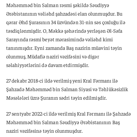
Məhəmməd bin Salman rəsmi şəkildə Səudiyyə
Ərəbistanının vəliəhd şahzadəsi elan olunmuşdur. Bu
qərar Əhd Şurasının 34 üzvündən 31-nin səs çoxluğu ilə
təsdiqlənmişdir. O, Məkkə şəhərində yerləşən Əl-Səfa
Sarayında rəsmi beyət mərasimində vəliəhd kimi
tanınmışdır. Eyni zamanda Baş nazirin müavini təyin
olunmuş, Müdafiə naziri vəzifəsini və digər
səlahiyyətlərini də davam etdirmişdir.
27 dekabr 2018-ci ildə verilmiş yeni Kral Fərmanı ilə
Şahzadə Məhəmməd bin Salman Siyasi və Təhlükəsizlik
Məsələləri üzrə Şuranın sədri təyin edilmişdir.
27 sentyabr 2022-ci ildə verilmiş Kral Fərmanı ilə Şahzadə
Məhəmməd bin Salman Səudiyyə Ərəbistanının Baş
naziri vəzifəsinə təyin olunmuşdur.