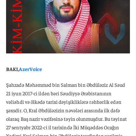
BAKI,
AzerVoice
Şahzadə Məhəmməd bin Salman bin Əbdüləziz Al Səud
21 iyun 2017-ci ildən bəri Səudiyyə Ərəbistanının
vəliəhdi və ölkədə tarixi dəyişikliklərə rəhbərlik edən
şəxsdir. O, Kral Əbdüləzizin nəvələri arasında ilk dəfə
olaraq Baş nazir vəzifəsinə təyin olunmuşdur. Bu təyinat
27 sentyabr 2022-ci il tarixində İki Müqəddəs Ocağın
Xadimi Kral Salman bin Əbdüləziz tərəfindən verilmiş