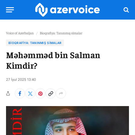
Voice of Azerbaijan
/
Bioqrafiya: Tanınmış simalar
BIOQRAFIYA: TANINMIŞ SIMALAR
Məhəmməd bin Salman
Kimdir?
27 İyul 2025 13:40