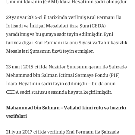
Ümumi İdarənin (GAMI) İdarə Heyətinin sədri olmuşdur.
29 yanvar 2015-ci il tarixində verilmiş Kral Fərmanı ilə
İqtisadi və İnkişaf Məsələləri üzrə Şura (CEDA)
yaradılmış və bu şuraya sədr təyin edilmişdir. Eyni
tarixdə digər Kral Fərmanı ilə onu Siyasi və Təhlükəsizlik
Məsələləri Şurasının üzvü təyin etmişlər.
23 mart 2015-ci ildə Nazirlər Şurasının qərarı ilə Şahzadə
Məhəmməd bin Salman İctimai Sərmayə Fondu (PIF)
İdarə Heyətinin sədri təyin edilmişdir – bu da onun
CEDA sədri statusu əsasında həyata keçirilmişdir.
Məhəmməd bin Salman – Vəliəhd kimi rolu və hazırkı
vəzifələri
21 iyun 2017-ci ildə verilmiş Kral Fərmanı ilə Şahzadə