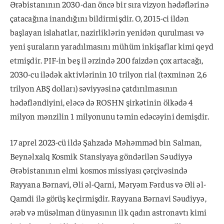
Ərəbistanının 2030-dan öncə bir sıra vizyon hədəflərinə
çatacağına inandığını bildirmişdir. O, 2015-ci ildən
başlayan islahatlar, nazirliklərin yenidən qurulması və
yeni şuraların yaradılmasını mühüm inkişaflar kimi qeyd
etmişdir. PIF-in beş il ərzində 200 faizdən çox artacağı,
2030-cu ilədək aktivlərinin 10 trilyon rial (təxminən 2,6
trilyon ABŞ dolları) səviyyəsinə çatdırılmasının
hədəfləndiyini, eləcə də ROSHN şirkətinin ölkədə 4
milyon mənzilin 1 milyonunu təmin edəcəyini demişdir.
17 aprel 2023-cü ildə Şahzadə Məhəmməd bin Salman,
Beynəlxalq Kosmik Stansiyaya göndərilən Səudiyyə
Ərəbistanının elmi kosmos missiyası çərçivəsində
Rayyana Bərnavi, Əli əl-Qarni, Məryəm Fərdus və Əli əl-
Qamdi ilə görüş keçirmişdir. Rayyana Bərnavi Səudiyyə,
ərəb və müsəlman dünyasının ilk qadın astronavtı kimi