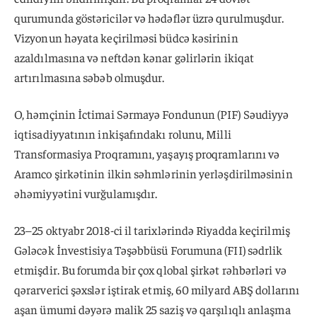
qurumunda göstəricilər və hədəflər üzrə qurulmuşdur.
Vizyonun həyata keçirilməsi büdcə kəsirinin
azaldılmasına və neftdən kənar gəlirlərin ikiqat
artırılmasına səbəb olmuşdur.
O, həmçinin İctimai Sərmayə Fondunun (PIF) Səudiyyə
iqtisadiyyatının inkişafındakı rolunu, Milli
Transformasiya Proqramını, yaşayış proqramlarını və
Aramco şirkətinin ilkin səhmlərinin yerləşdirilməsinin
əhəmiyyətini vurğulamışdır.
23–25 oktyabr 2018-ci il tarixlərində Riyadda keçirilmiş
Gələcək İnvestisiya Təşəbbüsü Forumuna (FII) sədrlik
etmişdir. Bu forumda bir çox qlobal şirkət rəhbərləri və
qərarverici şəxslər iştirak etmiş, 60 milyard ABŞ dollarını
aşan ümumi dəyərə malik 25 saziş və qarşılıqlı anlaşma