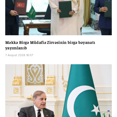
Məkkə Birgə Müdafiə Zirvəsinin birgə bəyanatı
yayımlanıb
7 Avqust 2026 16:07