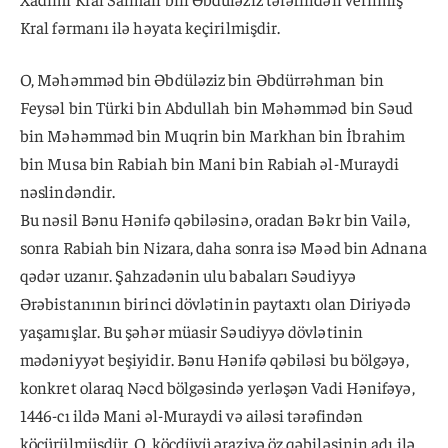
Kral fərmanı ilə həyata keçirilmişdir.
O, Məhəmməd bin Əbdüləziz bin Əbdürrəhman bin
Feysəl bin Türki bin Abdullah bin Məhəmməd bin Səud
bin Məhəmməd bin Muqrin bin Markhan bin İbrahim
bin Musa bin Rabiah bin Mani bin Rabiah əl-Muraydi
nəslindəndir.
Bu nəsil Bənu Hənifə qəbiləsinə, oradan Bəkr bin Vailə,
sonra Rabiah bin Nizara, daha sonra isə Məəd bin Adnana
qədər uzanır. Şahzadənin ulu babaları Səudiyyə
Ərəbistanının birinci dövlətinin paytaxtı olan Diriyədə
yaşamışlar. Bu şəhər müasir Səudiyyə dövlətinin
mədəniyyət beşiyidir. Bənu Hənifə qəbiləsi bu bölgəyə,
konkret olaraq Nəcd bölgəsində yerləşən Vadi Hənifəyə,
1446-cı ildə Mani əl-Muraydi və ailəsi tərəfindən
köçürülmüşdür. O, köçdüyü əraziyə öz qəbiləsinin adı ilə