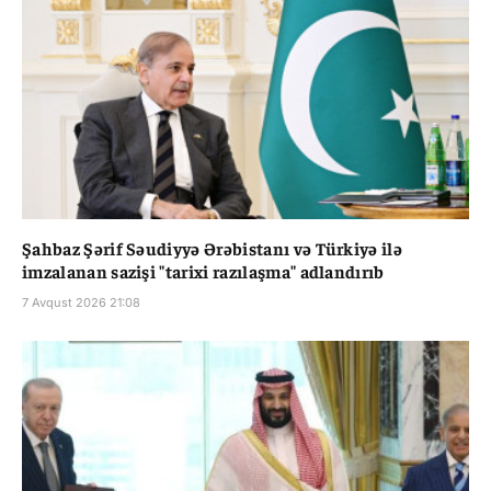
Şahbaz Şərif Səudiyyə Ərəbistanı və Türkiyə ilə
imzalanan sazişi "tarixi razılaşma" adlandırıb
7 Avqust 2026 21:08