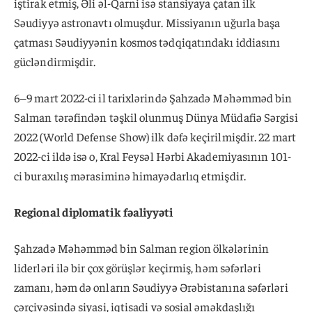
iştirak etmiş, Əli əl-Qarni isə stansiyaya çatan ilk
Səudiyyə astronavtı olmuşdur. Missiyanın uğurla başa
çatması Səudiyyənin kosmos tədqiqatındakı iddiasını
gücləndirmişdir.
6–9 mart 2022-ci il tarixlərində Şahzadə Məhəmməd bin
Salman tərəfindən təşkil olunmuş Dünya Müdafiə Sərgisi
2022 (World Defense Show) ilk dəfə keçirilmişdir. 22 mart
2022-ci ildə isə o, Kral Feysəl Hərbi Akademiyasının 101-
ci buraxılış mərasiminə himayədarlıq etmişdir.
Regional diplomatik fəaliyyəti
Şahzadə Məhəmməd bin Salman region ölkələrinin
liderləri ilə bir çox görüşlər keçirmiş, həm səfərləri
zamanı, həm də onların Səudiyyə Ərəbistanına səfərləri
çərçivəsində siyasi, iqtisadi və sosial əməkdaşlığı