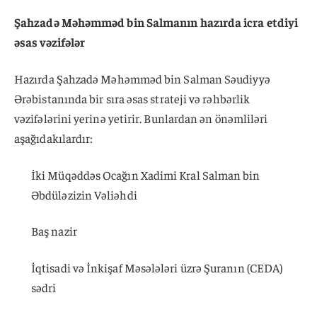
Şahzadə Məhəmməd bin Salmanın hazırda icra etdiyi
əsas vəzifələr
Hazırda Şahzadə Məhəmməd bin Salman Səudiyyə
Ərəbistanında bir sıra əsas strateji və rəhbərlik
vəzifələrini yerinə yetirir. Bunlardan ən önəmliləri
aşağıdakılardır:
İki Müqəddəs Ocağın Xadimi Kral Salman bin
Əbdüləzizin Vəliəhdi
Baş nazir
İqtisadi və İnkişaf Məsələləri üzrə Şuranın (CEDA)
sədri