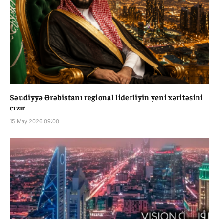
Səudiyyə Ərəbistanı regional liderliyin yeni xəritəsini
cızır
15 May 2026 09:00