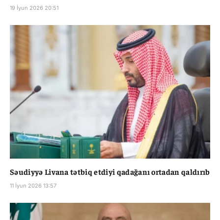
19 İyun 2026 20:51
Səudiyyə Livana tətbiq etdiyi qadağanı ortadan qaldırıb
11 İyun 2026 13:57