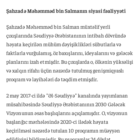
Şahzadə Məhəmməd bin Salmanın siyasi fəaliyyəti
Şahzadə Məhəmməd bin Salman müxtəlif yerli
çıxışlarında Səudiyyə Ərəbistanının intibah dövründə
həyata keçirilən mühüm dəyişiklikləri sübutlarla və
faktlarla vurğulamış, öz baxışlarını, ideyalarını və gələcək
planlarını izah etmişdir. Bu çıxışlarda o, ölkənin yüksəlişi
və xalqın rifahı üçün nəzərdə tutulmuş genişmiqyaslı
proqram və layihələri də təqdim etmişdir.
2 may 2017-ci ildə "Əl-Səudiyyə" kanalında yayımlanan
müsahibəsində Səudiyyə Ərəbistanının 2030 Gələcək
Vizyonunun əsas başlıqlarını açıqlamışdır. O, vizyonun
başlanğıc mərhələsində 2020-ci ilədək həyata
keçirilməsi nəzərdə tutulan 10 proqramın müəyyən
edildiyini bildirmişdir. Bu proqramlar 24 dövlət