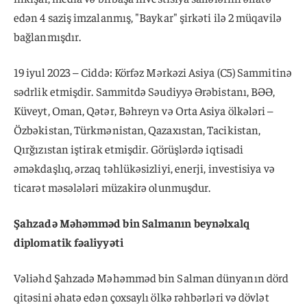
edən 4 saziş imzalanmış, "Baykar" şirkəti ilə 2 müqavilə
bağlanmışdır.
19 iyul 2023 – Ciddə: Körfəz Mərkəzi Asiya (C5) Sammitinə
sədrlik etmişdir. Sammitdə Səudiyyə Ərəbistanı, BƏƏ,
Küveyt, Oman, Qətər, Bəhreyn və Orta Asiya ölkələri –
Özbəkistan, Türkmənistan, Qazaxıstan, Tacikistan,
Qırğızıstan iştirak etmişdir. Görüşlərdə iqtisadi
əməkdaşlıq, ərzaq təhlükəsizliyi, enerji, investisiya və
ticarət məsələləri müzakirə olunmuşdur.
Şahzadə Məhəmməd bin Salmanın beynəlxalq
diplomatik fəaliyyəti
Vəliəhd Şahzadə Məhəmməd bin Salman dünyanın dörd
qitəsini əhatə edən çoxsaylı ölkə rəhbərləri və dövlət