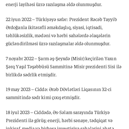
enerji layihəsi üzrə razılaşma əldə olunmuşdur.
22 iyun 2022 – Türkiyəyə səfər: Prezident Rəcəb Tayyib
Ərdoğanla ikitərəfli əməkdaşlıq, siyasi, iqtisadi,
təhlükəsizlik, mədəni və hərbi sahələrdə əlaqələrin
gücləndirilməsi üzrə razılaşmalar əldə olunmuşdur.
7 noyabr 2022 – Şarm əş-Şeyxdə (Misir) keçirilən Yaxın
Şərq Yaşıl Təşəbbüsü Sammitinə Misir prezidenti Sisi ilə
birlikdə sədrlik etmişdir.
19 may 2023 – Ciddə: Ərəb Dövlətləri Liqasının 32-ci
sammitində sədr kimi çıxış etmişdir.
18 iyul 2023 – Ciddədə, Əs-Səlam sarayında Türkiyə
Prezidenti ilə görüş; enerji, hərbi sənaye, tədqiqat və
inkişaf, media və birbaşa investisiya sahələrini əhatə