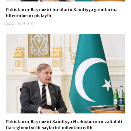
Pakistanın Baş naziri husilərin Səudiyyə gəmilərinə
hücumlarını pisləyib
23 İyul 2026 18:10
Pakistanın Baş naziri Səudiyyə Ərəbistanının vəliəhdi
ilə regional sülh səylərini müzakirə edib