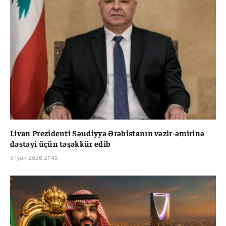
Livan Prezidenti Səudiyyə Ərəbistanın vəzir-əmirinə
dəstəyi üçün təşəkkür edib
5 İyun 2026 21:42