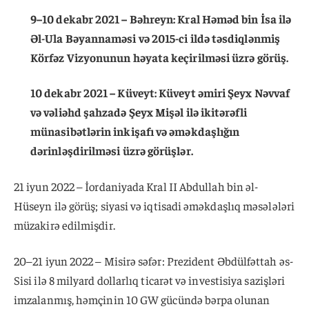
9–10 dekabr 2021 – Bəhreyn: Kral Həməd bin İsa ilə
Əl-Ula Bəyannaməsi və 2015-ci ildə təsdiqlənmiş
Körfəz Vizyonunun həyata keçirilməsi üzrə görüş.
10 dekabr 2021 – Küveyt: Küveyt əmiri Şeyx Nəvvaf
və vəliəhd şahzadə Şeyx Mişəl ilə ikitərəfli
münasibətlərin inkişafı və əməkdaşlığın
dərinləşdirilməsi üzrə görüşlər.
21 iyun 2022 – İordaniyada Kral II Abdullah bin əl-
Hüseyn ilə görüş; siyasi və iqtisadi əməkdaşlıq məsələləri
müzakirə edilmişdir.
20–21 iyun 2022 – Misirə səfər: Prezident Əbdülfəttah əs-
Sisi ilə 8 milyard dollarlıq ticarət və investisiya sazişləri
imzalanmış, həmçinin 10 GW gücündə bərpa olunan