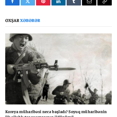
Facebook
Twitter
Pinterest
LinkedIn
Tumblr
Email
Copy
Link
OXŞAR
XƏBƏRƏR
Koreya müharibəsi necə başladı? Soyuq müharibənin
ilk silahlı toqquşmasının ildönümü