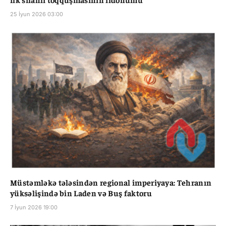
25 İyun 2026 03:00
Müstəmləkə tələsindən regional imperiyaya: Tehranın
yüksəlişində bin Laden və Buş faktoru
7 İyun 2026 19:00