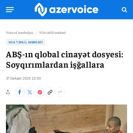
Voice of Azerbaijan
/
VOA təhlil mərkəzi
VOA TƏHLIL MƏRKƏZI
ABŞ-ın qlobal cinayət dosyesi:
Soyqırımlardan işğallara
31 Dekabr 2025 22:00