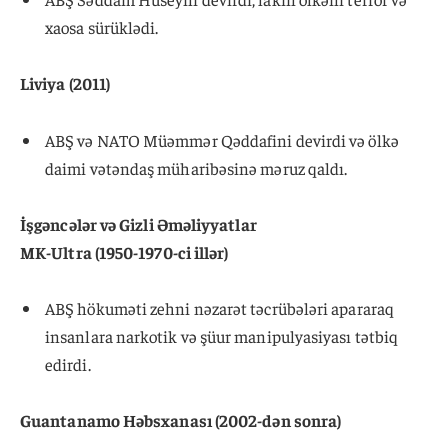
xaosa sürüklədi.
Liviya (2011)
ABŞ və NATO Müəmmər Qəddafini devirdi və ölkə
daimi vətəndaş müharibəsinə məruz qaldı.
İşgəncələr və Gizli Əməliyyatlar
MK-Ultra (1950-1970-ci illər)
ABŞ hökuməti zehni nəzarət təcrübələri apararaq
insanlara narkotik və şüur manipulyasiyası tətbiq
edirdi.
Guantanamo Həbsxanası (2002-dən sonra)