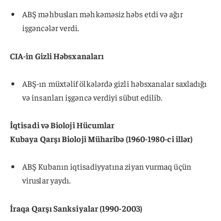
ABŞ məhbusları məhkəməsiz həbs etdi və ağır
işgəncələr verdi.
CIA-in Gizli Həbsxanaları
ABŞ-ın müxtəlif ölkələrdə gizli həbsxanalar saxladığı
və insanları işgəncə verdiyi sübut edilib.
İqtisadi və Bioloji Hücumlar
Kubaya Qarşı Bioloji Müharibə (1960-1980-ci illər)
ABŞ Kubanın iqtisadiyyatına ziyan vurmaq üçün
viruslar yaydı.
İraqa Qarşı Sanksiyalar (1990-2003)