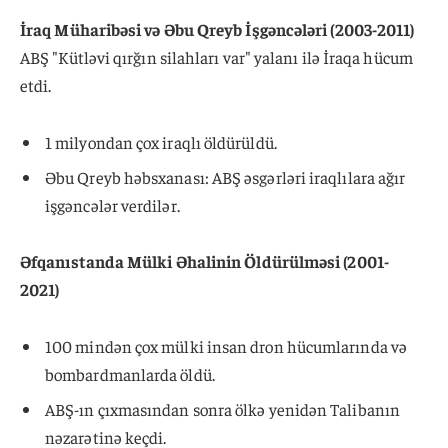
İraq Müharibəsi və Əbu Qreyb İşgəncələri (2003-2011)
ABŞ "Kütləvi qırğın silahları var" yalanı ilə İraqa hücum
etdi.
1 milyondan çox iraqlı öldürüldü.
Əbu Qreyb həbsxanası: ABŞ əsgərləri iraqlılara ağır
işgəncələr verdilər.
Əfqanıstanda Mülki Əhalinin Öldürülməsi (2001-
2021)
100 mindən çox mülki insan dron hücumlarında və
bombardmanlarda öldü.
ABŞ-ın çıxmasından sonra ölkə yenidən Talibanın
nəzarətinə keçdi.