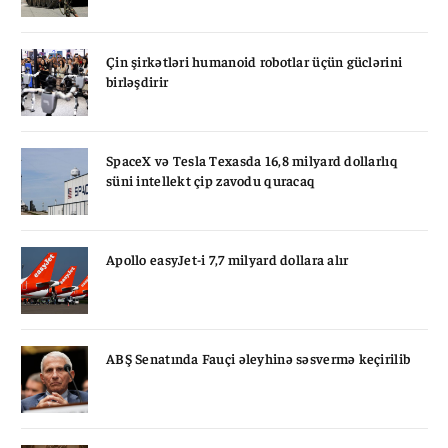
Çin şirkətləri humanoid robotlar üçün güclərini
birləşdirir
SpaceX və Tesla Texasda 16,8 milyard dollarlıq
süni intellekt çip zavodu quracaq
Apollo easyJet-i 7,7 milyard dollara alır
ABŞ Senatında Fauçi əleyhinə səsvermə keçirilib