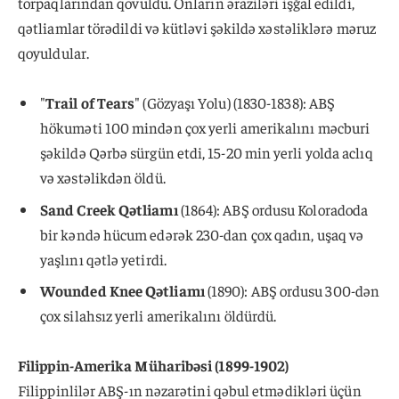
torpaqlarından qovuldu. Onların əraziləri işğal edildi,
qətliamlar törədildi və kütləvi şəkildə xəstəliklərə məruz
qoyuldular.
"
Trail of Tears
" (Gözyaşı Yolu) (1830-1838): ABŞ
hökuməti 100 mindən çox yerli amerikalını məcburi
şəkildə Qərbə sürgün etdi, 15-20 min yerli yolda aclıq
və xəstəlikdən öldü.
Sand Creek Qətliamı
(1864): ABŞ ordusu Koloradoda
bir kəndə hücum edərək 230-dan çox qadın, uşaq və
yaşlını qətlə yetirdi.
Wounded Knee Qətliamı
(1890): ABŞ ordusu 300-dən
çox silahsız yerli amerikalını öldürdü.
Filippin-Amerika Müharibəsi (1899-1902)
Filippinlilər ABŞ-ın nəzarətini qəbul etmədikləri üçün