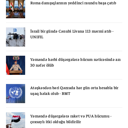
Roma danışıqlarının yeddinci raundu başa çatıb
İsrail bir gündə Cənubi Livana 113 mərmi atıb -
UNIFIL
Yəməndə hərbi düşərgələrə hücum nəticəsində azı
30 nəfər ölüb
Atəşkəsdən bəri Qəzzada hər gün orta hesabla bir
uşaq həlak olub - BMT
Yəməndə düşərgələrə raket və PUA hücumu -
çoxsaylı itki olduğu bildirilir