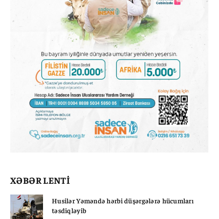
XƏBƏR LENTİ
Husilər Yəməndə hərbi düşərgələrə hücumları
təsdiqləyib