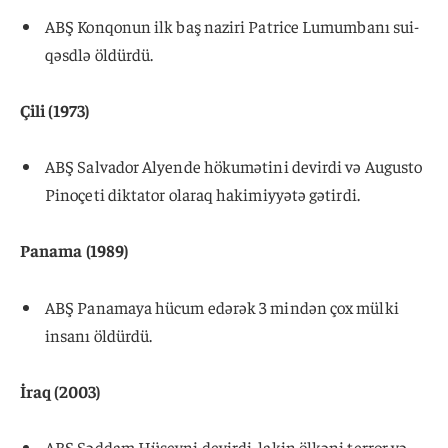
ABŞ Konqonun ilk baş naziri Patrice Lumumbanı sui-
qəsdlə öldürdü.
Çili (1973)
ABŞ Salvador Alyende hökumətini devirdi və Augusto
Pinoçeti diktator olaraq hakimiyyətə gətirdi.
Panama (1989)
ABŞ Panamaya hücum edərək 3 mindən çox mülki
insanı öldürdü.
İraq (2003)
ABŞ Səddam Hüseyni devirdi, lakin ölkəni terror və