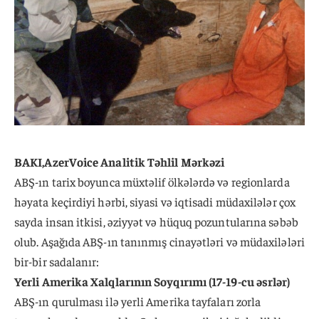
BAKI,AzerVoice Analitik Təhlil Mərkəzi
ABŞ-ın tarix boyunca müxtəlif ölkələrdə və regionlarda
həyata keçirdiyi hərbi, siyasi və iqtisadi müdaxilələr çox
sayda insan itkisi, əziyyət və hüquq pozuntularına səbəb
olub. Aşağıda ABŞ-ın tanınmış cinayətləri və müdaxilələri
bir-bir sadalanır:
Yerli Amerika Xalqlarının Soyqırımı (17-19-cu əsrlər)
ABŞ-ın qurulması ilə yerli Amerika tayfaları zorla