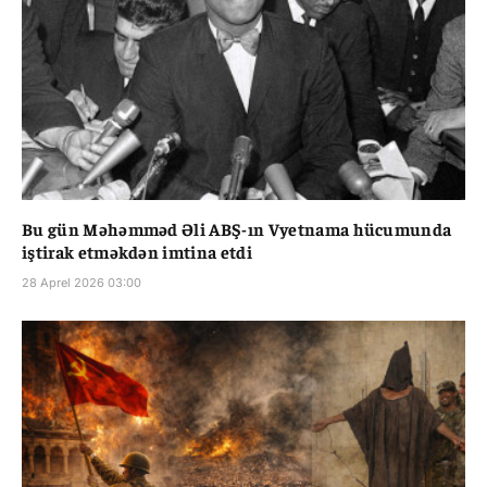
Bu gün Məhəmməd Əli ABŞ-ın Vyetnama hücumunda
iştirak etməkdən imtina etdi
28 Aprel 2026 03:00