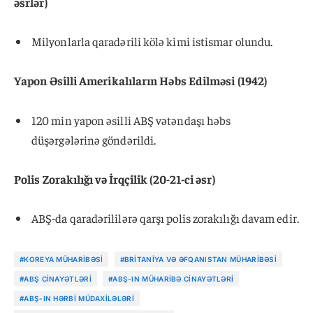
əsrlər)
Milyonlarla qaradərili kölə kimi istismar olundu.
Yapon Əsilli Amerikalıların Həbs Edilməsi (1942)
120 min yapon əsilli ABŞ vətəndaşı həbs
düşərgələrinə göndərildi.
Polis Zorakılığı və İrqçilik (20-21-ci əsr)
ABŞ-da qaradərililərə qarşı polis zorakılığı davam edir.
#KOREYA MÜHARIBƏSI
#BRITANIYA VƏ ƏFQANISTAN MÜHARIBƏSI
#ABŞ CINAYƏTLƏRI
#ABŞ-IN MÜHARIBƏ CINAYƏTLƏRI
#ABŞ-IN HƏRBI MÜDAXILƏLƏRI