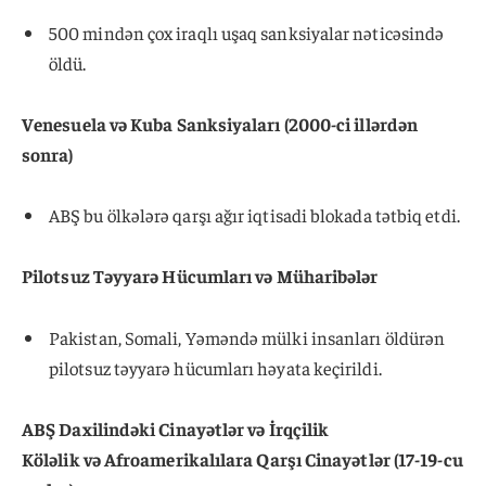
500 mindən çox iraqlı uşaq sanksiyalar nəticəsində
öldü.
Venesuela və Kuba Sanksiyaları (2000-ci illərdən
sonra)
ABŞ bu ölkələrə qarşı ağır iqtisadi blokada tətbiq etdi.
Pilotsuz Təyyarə Hücumları və Müharibələr
Pakistan, Somali, Yəməndə mülki insanları öldürən
pilotsuz təyyarə hücumları həyata keçirildi.
ABŞ Daxilindəki Cinayətlər və İrqçilik
Köləlik və Afroamerikalılara Qarşı Cinayətlər (17-19-cu