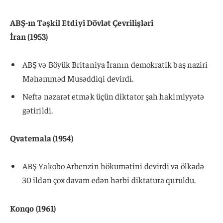
ABŞ-ın Təşkil Etdiyi Dövlət Çevrilişləri
İran (1953)
ABŞ və Böyük Britaniya İranın demokratik baş naziri
Məhəmməd Musəddiqi devirdi.
Neftə nəzarət etmək üçün diktator şah hakimiyyətə
gətirildi.
Qvatemala (1954)
ABŞ Yakobo Arbenzin hökumətini devirdi və ölkədə
30 ildən çox davam edən hərbi diktatura quruldu.
Konqo (1961)