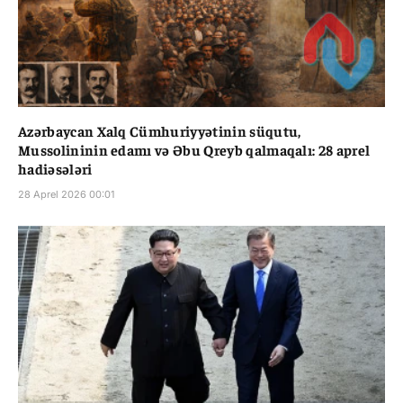
Azərbaycan Xalq Cümhuriyyətinin süqutu,
Mussolininin edamı və Əbu Qreyb qalmaqalı: 28 aprel
hadiəsələri
28 Aprel 2026 00:01