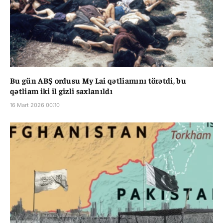
Bu gün ABŞ ordusu My Lai qətliamını törətdi, bu
qətliam iki il gizli saxlanıldı
16 Mart 2026 00:10