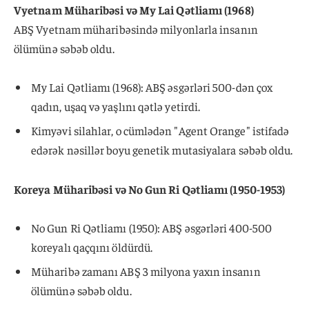
Vyetnam Müharibəsi və My Lai Qətliamı (1968)
ABŞ Vyetnam müharibəsində milyonlarla insanın
ölümünə səbəb oldu.
My Lai Qətliamı (1968): ABŞ əsgərləri 500-dən çox
qadın, uşaq və yaşlını qətlə yetirdi.
Kimyəvi silahlar, o cümlədən "Agent Orange" istifadə
edərək nəsillər boyu genetik mutasiyalara səbəb oldu.
Koreya Müharibəsi və No Gun Ri Qətliamı (1950-1953)
No Gun Ri Qətliamı (1950): ABŞ əsgərləri 400-500
koreyalı qaçqını öldürdü.
Müharibə zamanı ABŞ 3 milyona yaxın insanın
ölümünə səbəb oldu.