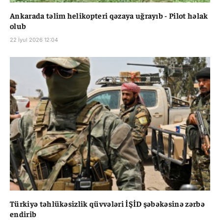
Ankarada təlim helikopteri qəzaya uğrayıb - Pilot həlak
olub
22 İyul 2026 12:04
Türkiyə təhlükəsizlik qüvvələri İŞİD şəbəkəsinə zərbə
endirib