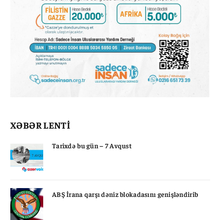
XƏBƏR LENTİ
Tarixdə bu gün – 7 Avqust
ABŞ İrana qarşı dəniz blokadasını genişləndirib