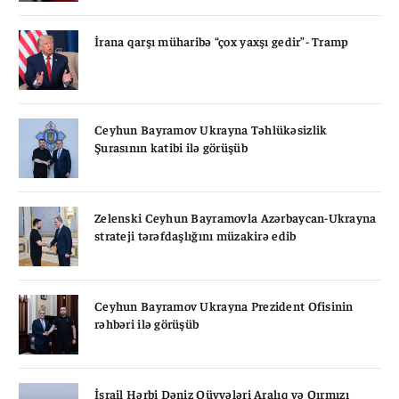
İrana qarşı müharibə “çox yaxşı gedir”- Tramp
Ceyhun Bayramov Ukrayna Təhlükəsizlik
Şurasının katibi ilə görüşüb
Zelenski Ceyhun Bayramovla Azərbaycan-Ukrayna
strateji tərəfdaşlığını müzakirə edib
Ceyhun Bayramov Ukrayna Prezident Ofisinin
rəhbəri ilə görüşüb
İsrail Hərbi Dəniz Qüvvələri Aralıq və Qırmızı