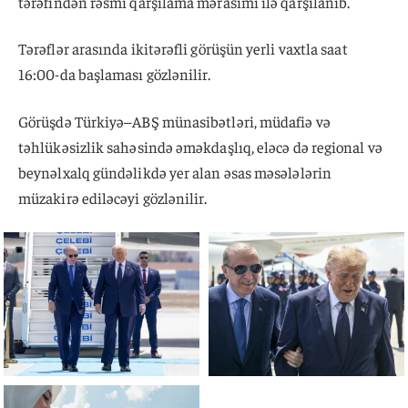
tərəfindən rəsmi qarşılama mərasimi ilə qarşılanıb.
Tərəflər arasında ikitərəfli görüşün yerli vaxtla saat
16:00-da başlaması gözlənilir.
Görüşdə Türkiyə–ABŞ münasibətləri, müdafiə və
təhlükəsizlik sahəsində əməkdaşlıq, eləcə də regional və
beynəlxalq gündəlikdə yer alan əsas məsələlərin
müzakirə ediləcəyi gözlənilir.