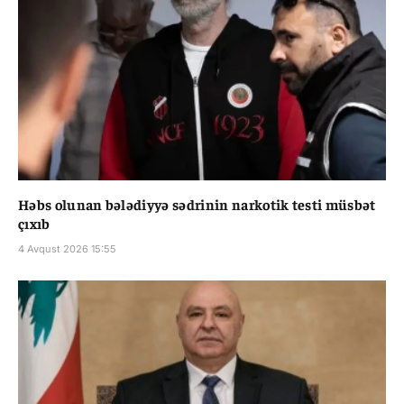
Həbs olunan bələdiyyə sədrinin narkotik testi müsbət
çıxıb
4 Avqust 2026 15:55