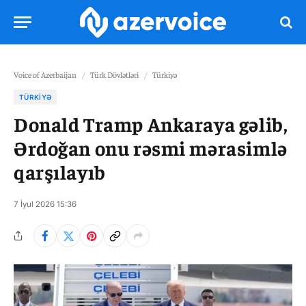
Voice of Azerbaijan
/
Türk Dövlətləri
/
Türkiyə
TÜRKIYƏ
Donald Tramp Ankaraya gəlib,
Ərdoğan onu rəsmi mərasimlə
qarşılayıb
7 İyul 2026 15:36