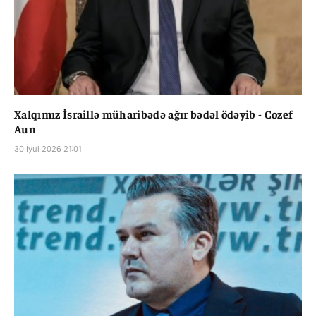
Xalqımız İsraillə müharibədə ağır bədəl ödəyib - Cozef
Aun
30 İyul 2026 21:01