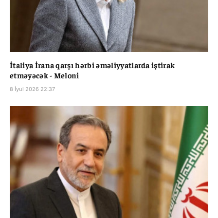
İtaliya İrana qarşı hərbi əməliyyatlarda iştirak
etməyəcək - Meloni
8 İyul 2026 22:37