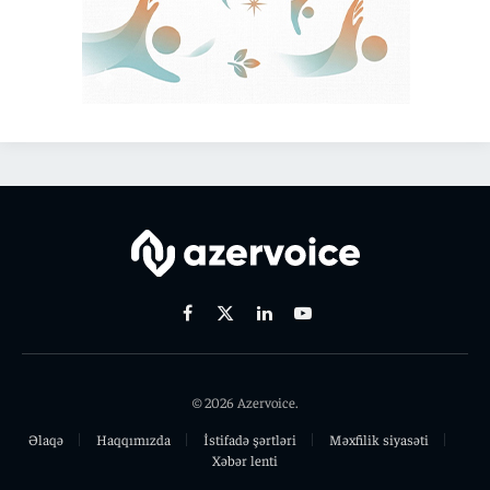
Facebook
X
Linkedin
Youtube
(Twitter)
© 2026 Azervoice.
Əlaqə
Haqqımızda
İstifadə şərtləri
Məxfilik siyasəti
Xəbər lenti