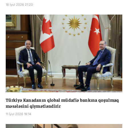
18 İyul 2026 21:20
Türkiyə Kanadanın qlobal müdafiə bankına qoşulmaq
məsələsini qiymətləndirir
11 İyul 2026 19:14