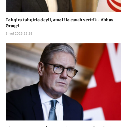
Təhqirə təhqirlə deyil, əməl ilə cavab veririk - Abbas
Əraqçi
8 İyul 2026 22:28