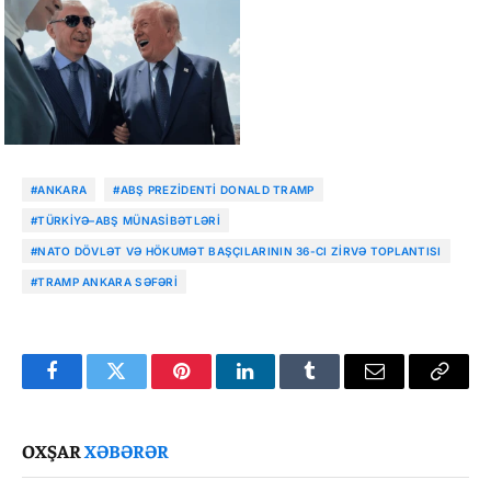
#ANKARA
#ABŞ PREZIDENTI DONALD TRAMP
#TÜRKIYƏ–ABŞ MÜNASIBƏTLƏRI
#NATO DÖVLƏT VƏ HÖKUMƏT BAŞÇILARININ 36-CI ZIRVƏ TOPLANTISI
#TRAMP ANKARA SƏFƏRI
Facebook
Twitter
Pinterest
LinkedIn
Tumblr
Email
Copy
Link
OXŞAR
XƏBƏRƏR