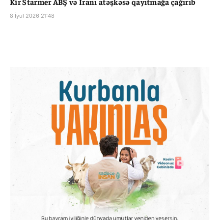
Kir Starmer ABŞ və İranı atəşkəsə qayıtmağa çağırıb
8 İyul 2026 21:48