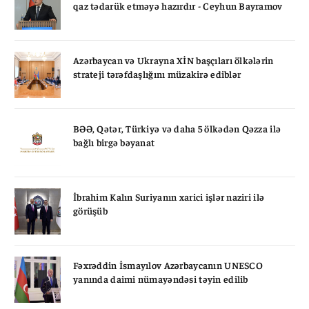
qaz tədarük etməyə hazırdır - Ceyhun Bayramov
Azərbaycan və Ukrayna XİN başçıları ölkələrin
strateji tərəfdaşlığını müzakirə ediblər
BƏƏ, Qətər, Türkiyə və daha 5 ölkədən Qəzza ilə
bağlı birgə bəyanat
İbrahim Kalın Suriyanın xarici işlər naziri ilə
görüşüb
Fəxrəddin İsmayılov Azərbaycanın UNESCO
yanında daimi nümayəndəsi təyin edilib