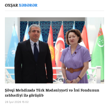
OXŞAR
XƏBƏRƏR
Şövqi Mehdizadə Türk Mədəniyyəti və İrsi Fondunun
rəhbərliyi ilə görüşüb
28 İyul 2026 15:02