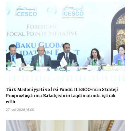
Türk Mədəniyyəti və İrsi Fondu ICESCO-nun Strateji
Proqnozlaşdırma Bələdçisinin təqdimatında iştirak
edib
27 İyul 2026 16:09