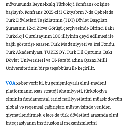
mövzusunda Beynəlxalq Türkoloji Konfrans öz işinə
başlayıb. Konfrans 2025-ci il Oktyabrın 7-də Qəbələdə
Türk Dövlətləri Təşkilatının (TDT) Dövlət Başçıları
Şurasının 12-ci Zirvə Görüşü çərçivəsində Birinci Bakı
Türkoloji Qurultayının 100 illiyinin qeyd edilməsi ilə
bağlı göstərişə əsasən Türk Mədəniyyəti və İrsi Fondu,
Türk Akademiyası, TÜRKSOY, Türk Dil Qurumu, Bakı
Dövlət Universiteti və Əl-Fərəbi adına Qazax Milli
Universitetinin birgə təşəbbüsü ilə keçirilir.
VOA
xəbər verir ki, bu genişmiqyaslı elmi-mədəni
platformanın əsas strateji əhəmiyyəti, türkologiya
elminin fundamental tarixi nailiyyətlərini müasir dövrün
qlobal və rəqəmsal çağırışları müstəvisində yenidən
qiymətləndirmək, eləcə də türk dövlətləri arasında elmi
inteqrasiyanın institusional mexanizmlərini