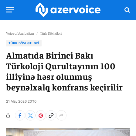
Voice of Azerbaijan
/
Türk Dövlətləri
TÜRK DÖVLƏTLƏRI
Almatıda Birinci Bakı
Türkoloji Qurultayının 100
illiyinə həsr olunmuş
beynəlxalq konfrans keçirilir
21 May 2026 20:10