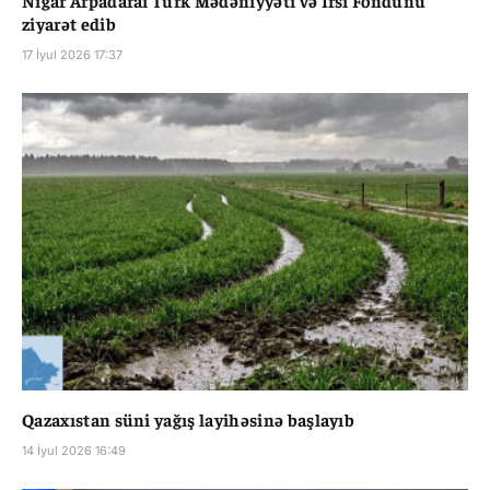
ziyarət edib
17 İyul 2026 17:37
Qazaxıstan süni yağış layihəsinə başlayıb
14 İyul 2026 16:49