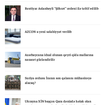
Bəxtiyar Aslanbəyli “Şöhrət” ordeni ilə təltif edilib
AZCON-a yeni səlahiyyət verilib
Azərbaycana idxal olunan qeyri-qida mallarına
nəzarət gücləndirilir
Suriya ordusu İranın son qalasını mühasirəyə
alacaq?
Ukrayna XİN başçısı Qara dənizdə həlak olan