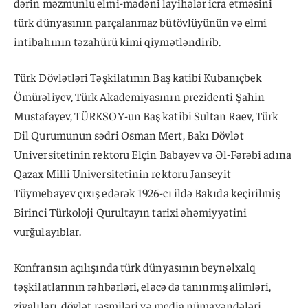
dərin məzmunlu elmi-mədəni layihələr icra etməsini
türk dünyasının parçalanmaz bütövlüyünün və elmi
intibahının təzahürü kimi qiymətləndirib.
Türk Dövlətləri Təşkilatının Baş katibi Kubanıçbek
Ömürəliyev, Türk Akademiyasının prezidenti Şahin
Mustafayev, TÜRKSOY-un Baş katibi Sultan Raev, Türk
Dil Qurumunun sədri Osman Mert, Bakı Dövlət
Universitetinin rektoru Elçin Babayev və Əl-Fərəbi adına
Qazax Milli Universitetinin rektoru Janseyit
Tüymebayev çıxış edərək 1926-cı ildə Bakıda keçirilmiş
Birinci Türkoloji Qurultayın tarixi əhəmiyyətini
vurğulayıblar.
Konfransın açılışında türk dünyasının beynəlxalq
təşkilatlarının rəhbərləri, eləcə də tanınmış alimləri,
ziyalıları, dövlət rəsmiləri və media nümayəndələri