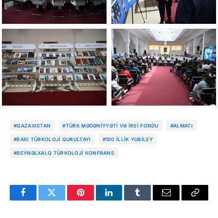
#QAZAXISTAN
#TÜRK MƏDƏNIYYƏTI VƏ İRSI FONDU
#ALMATI
#BAKI TÜRKOLOJI QURULTAYI
#100 ILLIK YUBILEY
#BEYNƏLXALQ TÜRKOLOJI KONFRANS
Facebook
Twitter
Pinterest
LinkedIn
Tumblr
Email
Copy
Link