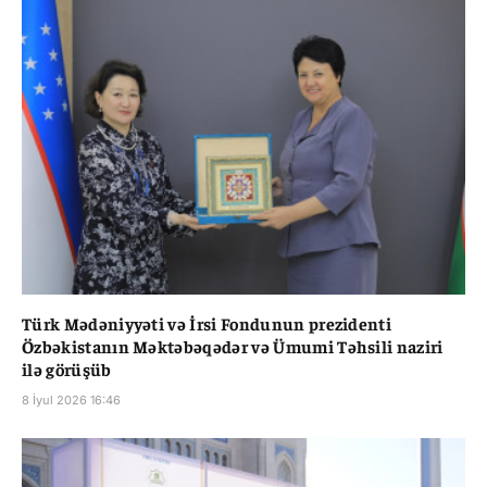
Türk Mədəniyyəti və İrsi Fondunun prezidenti
Özbəkistanın Məktəbəqədər və Ümumi Təhsili naziri
ilə görüşüb
8 İyul 2026 16:46