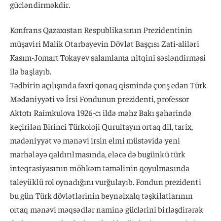
gücləndirməkdir.
Konfrans Qazaxıstan Respublikasının Prezidentinin
müşaviri Malik Otarbayevin Dövlət Başçısı Zati-aliləri
Kasım-Jomart Tokayev salamlama nitqini səsləndirməsi
ilə başlayıb.
Tədbirin açılışında fəxri qonaq qismində çıxış edən Türk
Mədəniyyəti və İrsi Fondunun prezidenti, professor
Aktotı Raimkulova 1926-cı ildə məhz Bakı şəhərində
keçirilən Birinci Türkoloji Qurultayın ortaq dil, tarix,
mədəniyyət və mənəvi irsin elmi müstəvidə yeni
mərhələyə qaldırılmasında, eləcə də bugünkü türk
inteqrasiyasının möhkəm təməlinin qoyulmasında
taleyüklü rol oynadığını vurğulayıb. Fondun prezidenti
bu gün Türk dövlətlərinin beynəlxalq təşkilatlarının
ortaq mənəvi məqsədlər naminə güclərini birləşdirərək