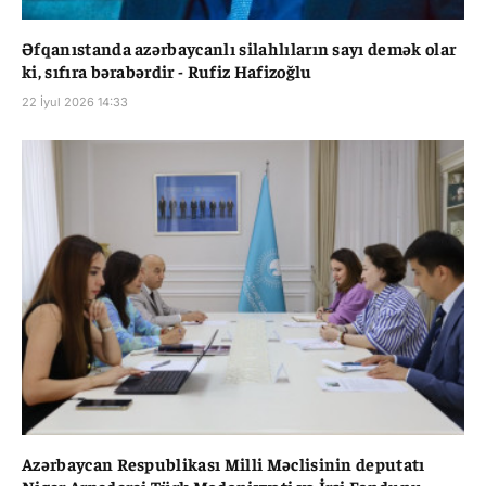
Əfqanıstanda azərbaycanlı silahlıların sayı demək olar
ki, sıfıra bərabərdir - Rufiz Hafizoğlu
22 İyul 2026 14:33
Azərbaycan Respublikası Milli Məclisinin deputatı
Nigar Arpadarai Türk Mədəniyyəti və İrsi Fondunu