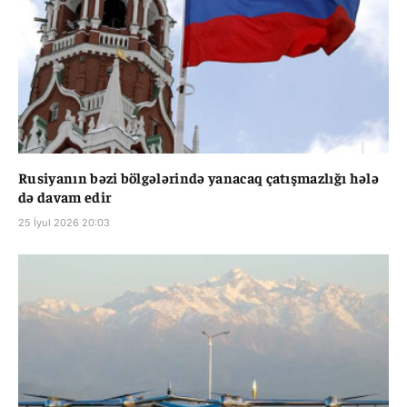
Rusiyanın bəzi bölgələrində yanacaq çatışmazlığı hələ
də davam edir
25 İyul 2026 20:03