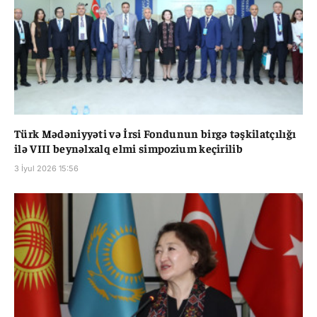
Türk Mədəniyyəti və İrsi Fondunun birgə təşkilatçılığı
ilə VIII beynəlxalq elmi simpozium keçirilib
3 İyul 2026 15:56