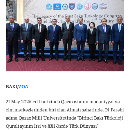
BAKI,
VOA
21 May 2026-cı il tarixində Qazaxıstanın mədəniyyət və
elm mərkəzlərindən biri olan Almatı şəhərində, Əl-Fərəbi
adına Qazax Milli Universitetində "Birinci Bakı Türkoloji
Qurultayının İrsi və XXI Əsrdə Türk Dünyası"