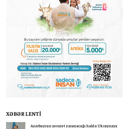
XƏBƏR LENTİ
Azərbaycan zərurət yaranacağı halda Ukraynaya