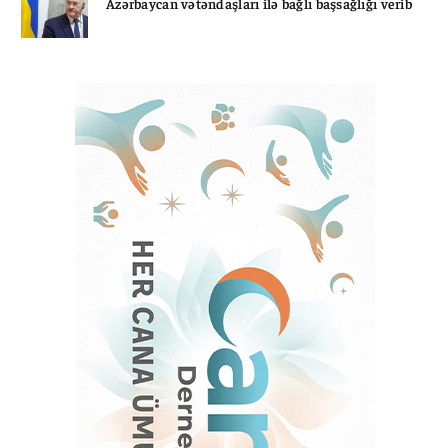
Azərbaycan vətəndaşları ilə bağlı başsağlığı verib