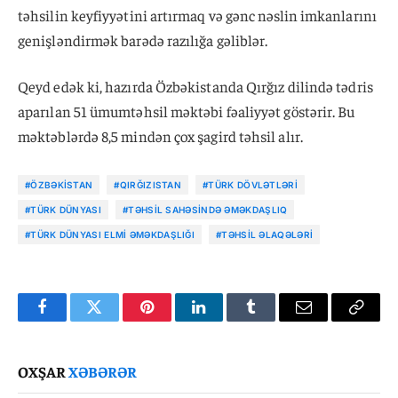
təhsilin keyfiyyətini artırmaq və gənc nəslin imkanlarını
genişləndirmək barədə razılığa gəliblər.
Qeyd edək ki, hazırda Özbəkistanda Qırğız dilində tədris
aparılan 51 ümumtəhsil məktəbi fəaliyyət göstərir. Bu
məktəblərdə 8,5 mindən çox şagird təhsil alır.
#ÖZBƏKISTAN
#QIRĞIZISTAN
#TÜRK DÖVLƏTLƏRI
#TÜRK DÜNYASI
#TƏHSIL SAHƏSINDƏ ƏMƏKDAŞLIQ
#TÜRK DÜNYASI ELMI ƏMƏKDAŞLIĞI
#TƏHSIL ƏLAQƏLƏRI
Facebook
Twitter
Pinterest
LinkedIn
Tumblr
Email
Copy
Link
OXŞAR
XƏBƏRƏR