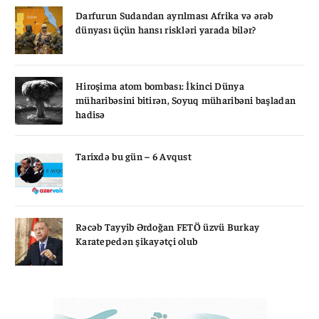
Darfurun Sudandan ayrılması Afrika və ərəb
dünyası üçün hansı riskləri yarada bilər?
Hiroşima atom bombası: İkinci Dünya
müharibəsini bitirən, Soyuq müharibəni başladan
hadisə
Tarixdə bu gün – 6 Avqust
Rəcəb Tayyib Ərdoğan FETÖ üzvü Burkay
Karatepedən şikayətçi olub