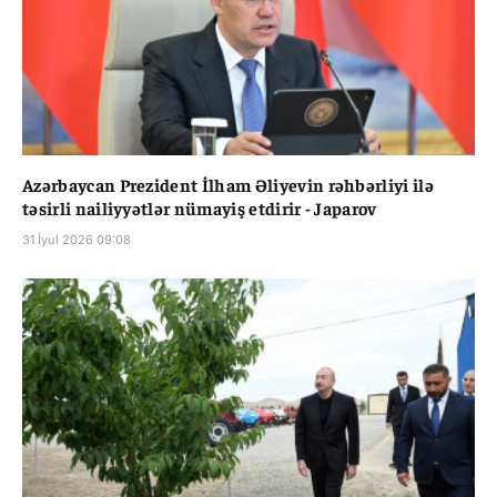
Azərbaycan Prezident İlham Əliyevin rəhbərliyi ilə
təsirli nailiyyətlər nümayiş etdirir - Japarov
31 İyul 2026 09:08