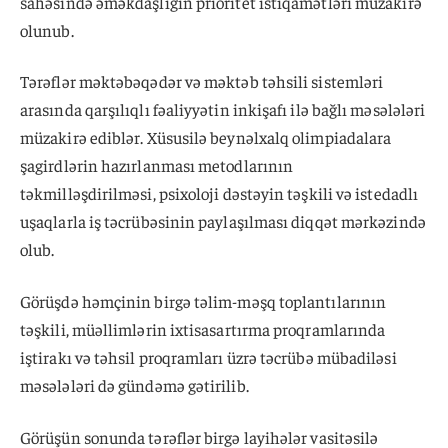
sahəsində əməkdaşlığın prioritet istiqamətləri müzakirə
olunub.
Tərəflər məktəbəqədər və məktəb təhsili sistemləri
arasında qarşılıqlı fəaliyyətin inkişafı ilə bağlı məsələləri
müzakirə ediblər. Xüsusilə beynəlxalq olimpiadalara
şagirdlərin hazırlanması metodlarının
təkmilləşdirilməsi, psixoloji dəstəyin təşkili və istedadlı
uşaqlarla iş təcrübəsinin paylaşılması diqqət mərkəzində
olub.
Görüşdə həmçinin birgə təlim-məşq toplantılarının
təşkili, müəllimlərin ixtisasartırma proqramlarında
iştirakı və təhsil proqramları üzrə təcrübə mübadiləsi
məsələləri də gündəmə gətirilib.
Görüşün sonunda tərəflər birgə layihələr vasitəsilə