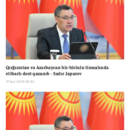
Qırğızıstan və Azərbaycan bir-birinin timsalında
etibarlı dost qazanıb - Sadır Japarov
31 İyul 2026 09:43