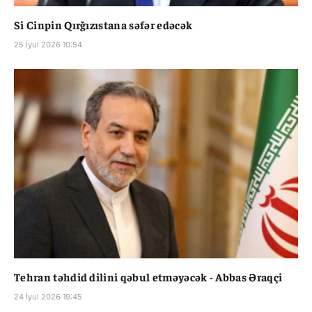
Si Cinpin Qırğızıstana səfər edəcək
25 İyul 2026 10:54
Tehran təhdid dilini qəbul etməyəcək - Abbas Əraqçi
24 İyul 2026 19:45