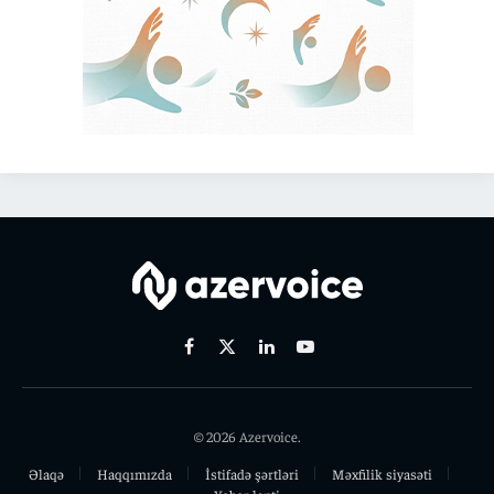
Facebook
X
Linkedin
Youtube
(Twitter)
© 2026 Azervoice.
Əlaqə
Haqqımızda
İstifadə şərtləri
Məxfilik siyasəti