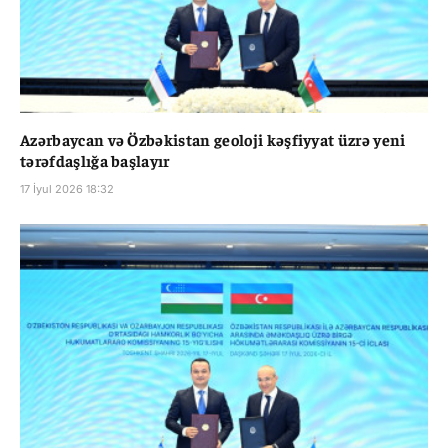
Azərbaycan və Özbəkistan geoloji kəşfiyyat üzrə yeni
tərəfdaşlığa başlayır
17 İyul 2026 18:32