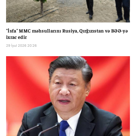
"İsfa" MMC məhsullarını Rusiya, Qırğızıstan və BƏƏ-yə
ixrac edir
29 İyul 2026 20:26