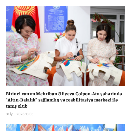
Birinci xanım Mehriban Əliyeva Çolpon-Ata şəhərində
“Altın-Balalık” sağlamlıq və reabilitasiya mərkəzi ilə
tanış olub
31 İyul 2026 18:05