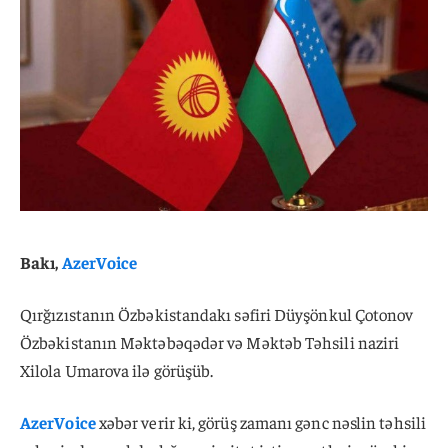
Bakı,
AzerVoice
Qırğızıstanın Özbəkistandakı səfiri Düyşönkul Çotonov
Özbəkistanın Məktəbəqədər və Məktəb Təhsili naziri
Xilola Umarova ilə görüşüb.
AzerVoice
xəbər verir ki, görüş zamanı gənc nəslin təhsili