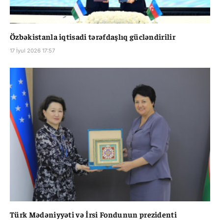
Özbəkistanla iqtisadi tərəfdaşlıq gücləndirilir
17 İyul 2026 17:57
Türk Mədəniyyəti və İrsi Fondunun prezidenti