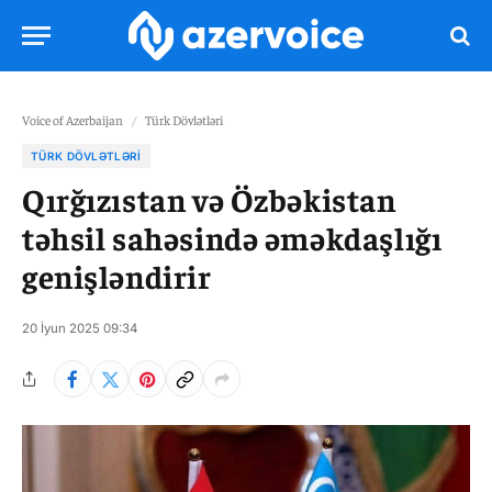
Voice of Azerbaijan
/
Türk Dövlətləri
TÜRK DÖVLƏTLƏRI
Qırğızıstan və Özbəkistan
təhsil sahəsində əməkdaşlığı
genişləndirir
20 İyun 2025 09:34