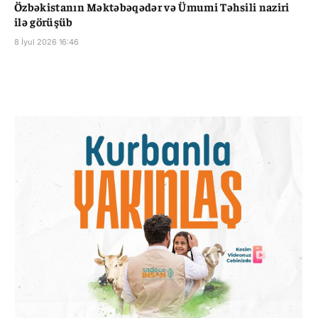
Özbəkistanın Məktəbəqədər və Ümumi Təhsili naziri
ilə görüşüb
8 İyul 2026 16:46