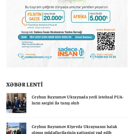
XƏBƏR LENTİ
Ceyhun Bayramov Ukraynada yerli istehsal PUA-
ların sərgisi ilə tanış olub
Ceyhun Bayramov Kiyevdə Ukraynanın həlak
olmuş müdafiəçilərinin xatirəsini yad edib