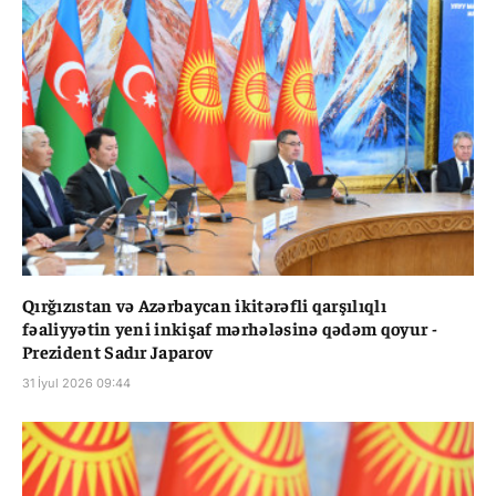
Qırğızıstan və Azərbaycan ikitərəfli qarşılıqlı
fəaliyyətin yeni inkişaf mərhələsinə qədəm qoyur -
Prezident Sadır Japarov
31 İyul 2026 09:44