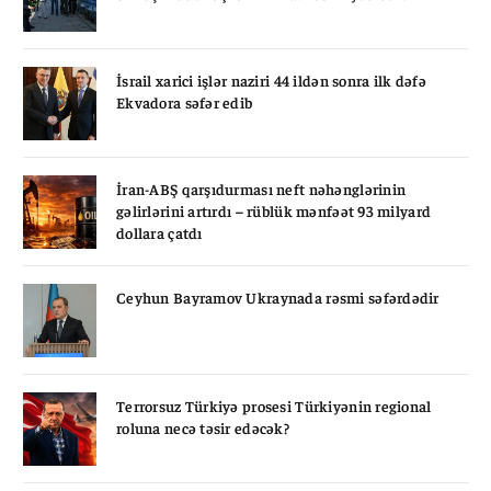
İsrail xarici işlər naziri 44 ildən sonra ilk dəfə
Ekvadora səfər edib
İran-ABŞ qarşıdurması neft nəhənglərinin
gəlirlərini artırdı – rüblük mənfəət 93 milyard
dollara çatdı
Ceyhun Bayramov Ukraynada rəsmi səfərdədir
Terrorsuz Türkiyə prosesi Türkiyənin regional
roluna necə təsir edəcək?