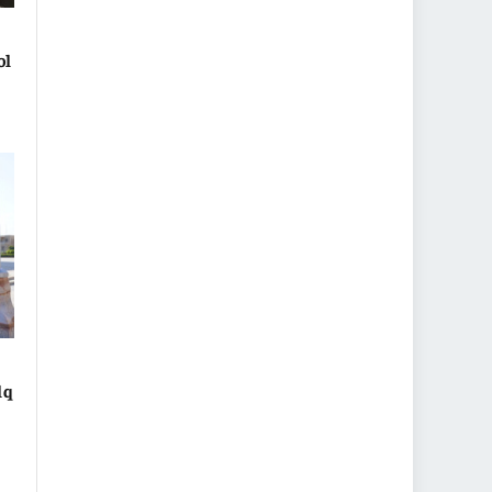
ol
lq