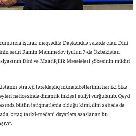
Forumunda iştirak məqsədilə Daşkənddə səfərdə olan Dini
sinin sədri Ramin Məmmədov iyulun 7-də Özbəkistan
siyasının Dini və Maarifçilik Məsələləri şöbəsinin müdiri
tanın strateji tərəfdaşlıq münasibətlərinin hər iki ölkə
 səyləri nəticəsində dinamik inkişaf etdiyi vurğulanıb. Qeyd
arasında bütün istiqmətlərdə olduğu kimi, dini sahədə də
imada, ortaq tarixi-mədəni dəyərlərə əsaslanan bu
şıyır.