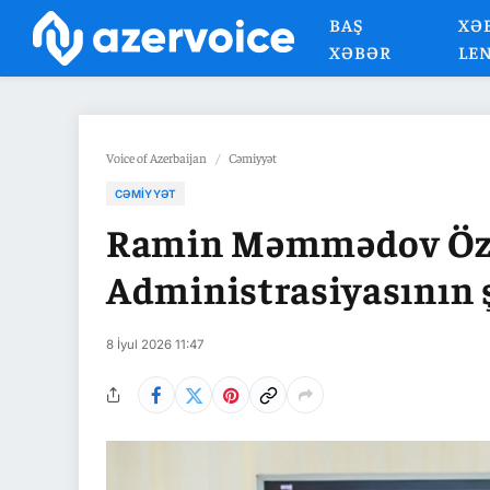
BAŞ
XƏ
XƏBƏR
LE
Voice of Azerbaijan
/
Cəmiyyət
CƏMIYYƏT
Ramin Məmmədov Özb
Administrasiyasının 
8 İyul 2026 11:47