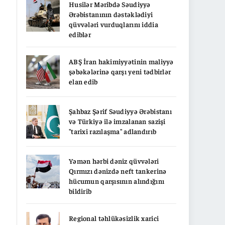
Husilər Məribdə Səudiyyə
Ərəbistanının dəstəklədiyi
qüvvələri vurduqlarını iddia
ediblər
ABŞ İran hakimiyyətinin maliyyə
şəbəkələrinə qarşı yeni tədbirlər
elan edib
Şahbaz Şərif Səudiyyə Ərəbistanı
və Türkiyə ilə imzalanan sazişi
"tarixi razılaşma" adlandırıb
Yəmən hərbi dəniz qüvvələri
Qırmızı dənizdə neft tankerinə
hücumun qarşısının alındığını
bildirib
Regional təhlükəsizlik xarici