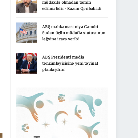
müdaxilə olmadan təmin
edilməlidir - Kazım Qəribabadi
ABŞ məhkəməsi niyə Cənubi
Sudan üçün müdafiə statusunun
ləğvinə icazə verib?
ABŞ Prezidenti media
tənzimləyicisinə yeni təyinat
planlaşdırır