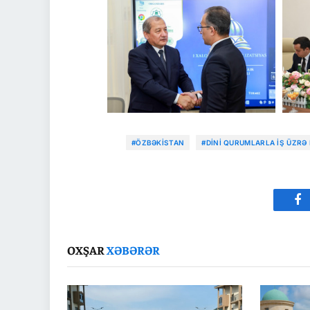
#ÖZBƏKISTAN
#DINI QURUMLARLA İŞ ÜZRƏ
Fa
OXŞAR
XƏBƏRƏR