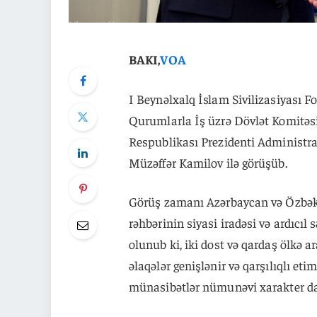
BAKI,
VOA
I Beynəlxalq İslam Sivilizasiyası 
Qurumlarla İş üzrə Dövlət Komitə
Respublikası Prezidenti Administra
Müzəffər Kamilov ilə görüşüb.
Görüş zamanı Azərbaycan və Özbəkis
rəhbərinin siyasi iradəsi və ardıcıl
olunub ki, iki dost və qardaş ölkə 
əlaqələr genişlənir və qarşılıqlı et
münasibətlər nümunəvi xarakter da