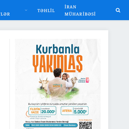
İRAN
TƏHLIL
TLƏR
MÜHARIBƏSI