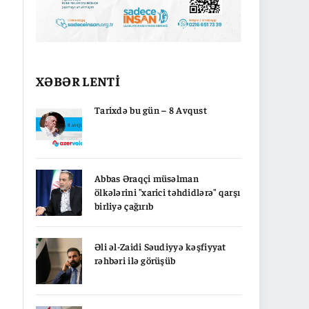
XƏBƏR LENTİ
Tarixdə bu gün – 8 Avqust
Abbas Əraqçi müsəlman
ölkələrini "xarici təhdidlərə" qarşı
birliyə çağırıb
Əli əl-Zaidi Səudiyyə kəşfiyyat
rəhbəri ilə görüşüb