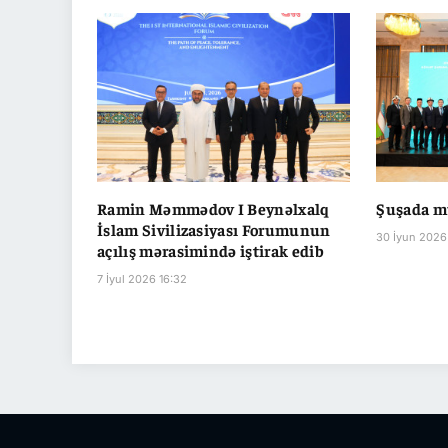
Ramin Məmmədov I Beynəlxalq
Şuşada m
İslam Sivilizasiyası Forumunun
30 İyun 2026 
açılış mərasimində iştirak edib
7 İyul 2026 16:32