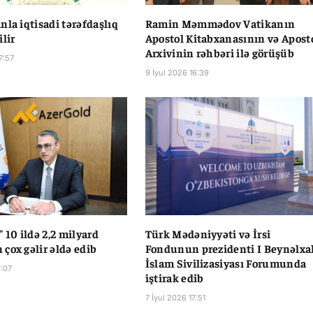
nla iqtisadi tərəfdaşlıq
Ramin Məmmədov Vatikanın
lir
Apostol Kitabxanasının və Apost
Arxivinin rəhbəri ilə görüşüb
7:57
9 İyul 2026 16:39
 10 ildə 2,2 milyard
Türk Mədəniyyəti və İrsi
çox gəlir əldə edib
Fondunun prezidenti I Beynəlxa
İslam Sivilizasiyası Forumunda
9:07
iştirak edib
7 İyul 2026 17:51