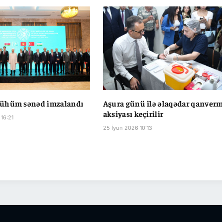
ühüm sənəd imzalandı
Aşura günü ilə əlaqədar qanver
aksiyası keçirilir
16:21
25 İyun 2026 10:13