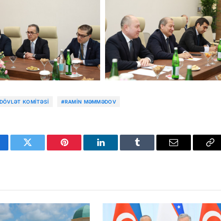
 DÖVLƏT KOMITƏSI
#RAMIN MƏMMƏDOV
cebook
Twitter
Pinterest
LinkedIn
Tumblr
Email
Co
Li