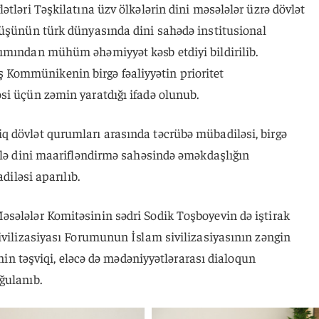
tləri Təşkilatına üzv ölkələrin dini məsələlər üzrə dövlət
rüşünün türk dünyasında dini sahədə institusional
ımından mühüm əhəmiyyət kəsb etdiyi bildirilib.
Kommünikenin birgə fəaliyyətin prioritet
si üçün zəmin yaratdığı ifadə olunub.
 dövlət qurumları arasında təcrübə mübadiləsi, birgə
belə dini maarifləndirmə sahəsində əməkdaşlığın
diləsi aparılıb.
sələlər Komitəsinin sədri Sodik Toşboyevin də iştirak
ivilizasiyası Forumunun İslam sivilizasiyasının zəngin
inin təşviqi, eləcə də mədəniyyətlərarası dialoqun
ğulanıb.