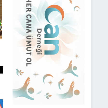
py
nk