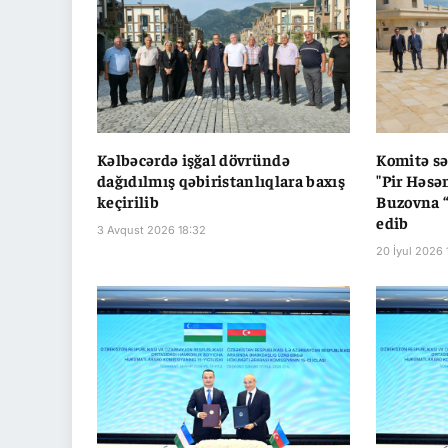
Kəlbəcərdə işğal dövründə
Komitə sə
dağıdılmış qəbiristanlıqlara baxış
"Pir Həsə
keçirilib
Buzovna “
edib
3 Avqust 2026 18:32
20 İyul 2026 