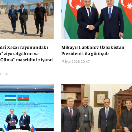
dri Xəzər rayonundakı
Mikayıl Cabbarov Özbəkistan
n" ziyarətgahını və
Prezidenti ilə görüşüb
Cümə” məscidini ziyarət
17 İyul 2026 20:47
18:04