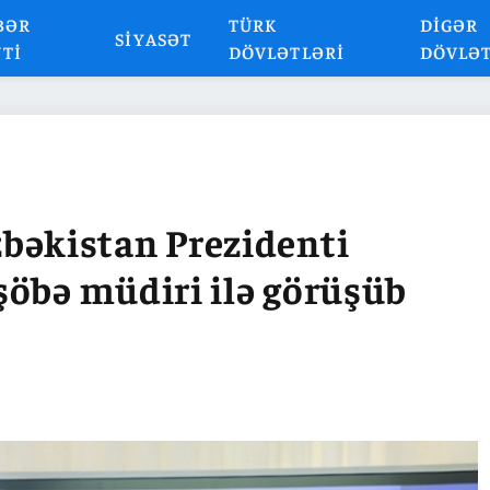
BƏR
TÜRK
DIGƏR
SIYASƏT
NTI
DÖVLƏTLƏRI
DÖVLƏ
əkistan Prezidenti
şöbə müdiri ilə görüşüb