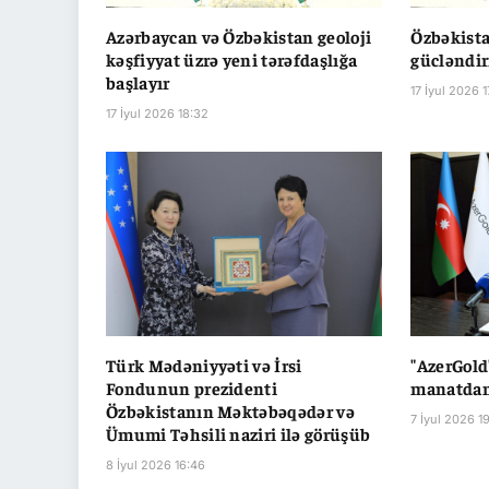
Azərbaycan və Özbəkistan geoloji
Özbəkista
kəşfiyyat üzrə yeni tərəfdaşlığa
gücləndiri
başlayır
17 İyul 2026 1
17 İyul 2026 18:32
Türk Mədəniyyəti və İrsi
"AzerGold"
Fondunun prezidenti
manatdan 
Özbəkistanın Məktəbəqədər və
7 İyul 2026 1
Ümumi Təhsili naziri ilə görüşüb
8 İyul 2026 16:46