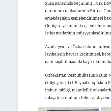
Şuşa şəhərində keçirilmiş Türk Dövlə
qurumları rəhbərlərinin Birinci Gö
əməkdaşlığın genişləndirilməsi bax
Görüşün yekununda qəbul olunmuş 
istiqamətlərinin müəyyənləşdirilmə
Azərbaycan və Özbəkistanın müvafiq
layihələrin həyata keçirilməsi, ha
dərinləşdirilməsi ilə bağlı fikir müba
Özbəkistan Respublikasının Dini Mə
etdiyi görüşdə I Beynəlxalq İslam S
irsinin təbliği, maarifçilik ənənələr
inkişafına mühüm töhfə verdiyi vur