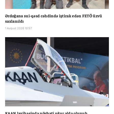
Ərdoğana sui-qəsd cəhdində iştirak edən FETÖ üzvü
saxlanıldı
1 Avqust 2026 10:57
KAAN layihəsində növbəti uğur əldə olunub