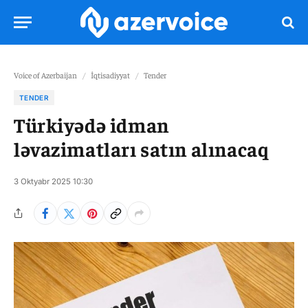
Voice of Azerbaijan
/
İqtisadiyyat
/
Tender
TENDER
Türkiyədə idman
ləvazimatları satın alınacaq
3 Oktyabr 2025 10:30