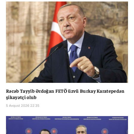
Rəcəb Tayyib Ərdoğan FETÖ üzvü Burkay Karatepedən
şikayətçi olub
5 Avqust 2026 22:35