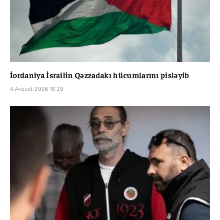
İordaniya İsrailin Qəzzadakı hücumlarını pisləyib
4 Avqust 2026 18:29