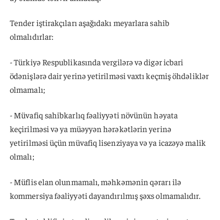
Tender iştirakçıları aşağıdakı meyarlara sahib
olmalıdırlar:
- Türkiyə Respublikasında vergilərə və digər icbari
ödənişlərə dair yerinə yetirilməsi vaxtı keçmiş öhdəliklər
olmamalı;
- Müvafiq sahibkarlıq fəaliyyəti növünün həyata
keçirilməsi və ya müəyyən hərəkətlərin yerinə
yetirilməsi üçün müvafiq lisenziyaya və ya icazəyə malik
olmalı;
- Müflis elan olunmamalı, məhkəmənin qərarı ilə
kommersiya fəaliyyəti dayandırılmış şəxs olmamalıdır.