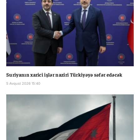
Suriyanın xarici işlər naziri Türkiyəyə səfər edəcək
5 Avqust 2026 15:40