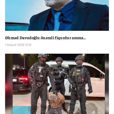
Əhməd Davudoğlu önəmli fiqurdur amma...
1 Avqust 2026 13:14