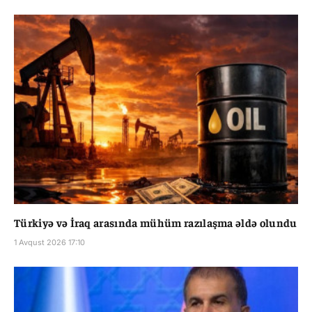
Türkiyə və İraq arasında mühüm razılaşma əldə olundu
1 Avqust 2026 17:10