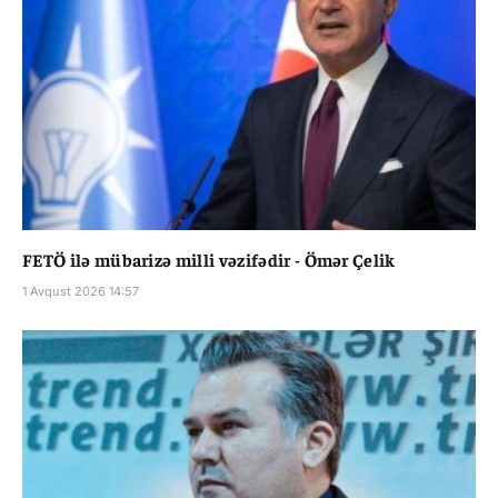
FETÖ ilə mübarizə milli vəzifədir - Ömər Çelik
1 Avqust 2026 14:57