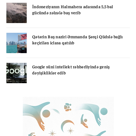
İndoneziyanın Halmahera adasında 5,5 bal
gücündə zəlzələ baş verib
Qətərin Baş naziri Əmmanda Şərqi Qüdslə bağlı
keçirilən iclasa qatılıb
Google süni intellekt rəhbərliyində geniş
dəyişikliklər edib