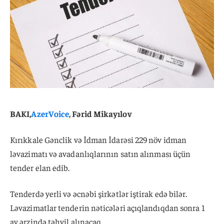
BAKI,
AzerVoice
, Fərid Mikayılov
Kırıkkale Gənclik və İdman İdarəsi 229 növ idman
ləvazimatı və avadanlıqlarının satın alınması üçün
tender elan edib.
Tenderdə yerli və əcnəbi şirkətlər iştirak edə bilər.
Ləvazimatlar tenderin nəticələri açıqlandıqdan sonra 1
ay ərzində təhvil alınacaq.