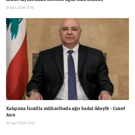
31 İyul 2026 15:10
Xalqımız İsraillə müharibədə ağır bədəl ödəyib - Cozef
Aun
30 İyul 2026 21:01