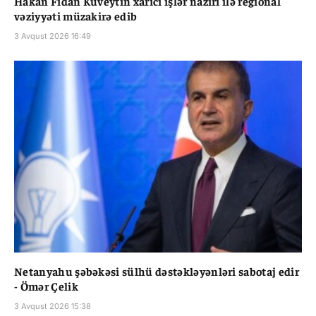
Hakan Fidan Küveytin xarici işlər naziri ilə regional
vəziyyəti müzakirə edib
3 Avqust 2026 16:49
Netanyahu şəbəkəsi sülhü dəstəkləyənləri sabotaj edir
- Ömər Çelik
3 Avqust 2026 15:38