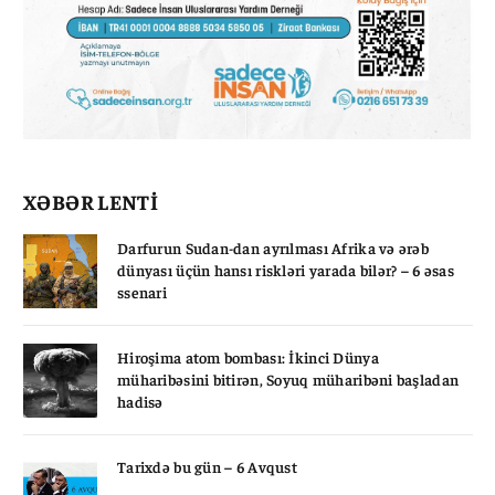
XƏBƏR LENTİ
Darfurun Sudan-dan ayrılması Afrika və ərəb
dünyası üçün hansı riskləri yarada bilər? – 6 əsas
ssenari
Hiroşima atom bombası: İkinci Dünya
müharibəsini bitirən, Soyuq müharibəni başladan
hadisə
Tarixdə bu gün – 6 Avqust