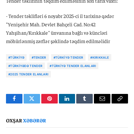
Tender təklifinin təqdim edilməsinin son tarix vaxtı:
- Tender təklifləri 6 noyabr 2025-ci il tarixinə qədər
"Yenişehir Mah. Devlet Bahçeli Cad. No:42
Yahşihan/Kırıkkale" ünvanına bağlı və küncləri
möhürlənmiş zərflər şəklində təqdim edilməlidir
#TÜRKIYƏ
#TENDER
#TÜRKIYƏ TENDER
#KIRIKKALE
#TÜRKIYƏDƏ TENDER
#TÜRKIYƏ TENDER ELANLARI
#2025 TENDER ELANLARI
Facebook
Twitter
Pinterest
LinkedIn
Tumblr
Email
Copy
Link
OXŞAR
XƏBƏRƏR