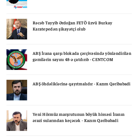
Rəcəb Tayyib Ərdoğan FETÖ üzvü Burkay
Karatepedən şikayətçi olub
ABŞ İrana qarşı blokada çərçivəsində yönləndirilən
gəmilərin sayını 48-ə çatdırıb - CENTCOM
ABŞ öhdəliklərinə qayıtmalıdır - Kazım Qəribabadi
Yeni Hörmüz marşrutunun böyük hissəsi İranın
ərazi sularından keçəcək - Kazım Qəribabadi