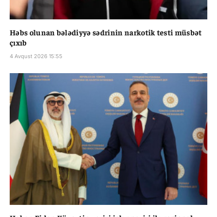
Həbs olunan bələdiyyə sədrinin narkotik testi müsbət
çıxıb
4 Avqust 2026 15:55