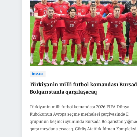
ilə qarşılaşıb.
İDMAN
Türkiyənin milli futbol komandası Bursa
Bolqarıstanla qarşılaşacaq
Türkiyənin milli futbol komandası 2026 FIFA Dünya
Kubokunun Avropa seçmə mərhələsi çərçivəsində E
qrupunun beşinci oyununda Bursada Bolqarıstan yığma
qarşı meydana çıxacaq. Görüş Atatürk İdman Kompleksi
Stadionunda keçiriləcək və saat 21:00-da start götürəcək