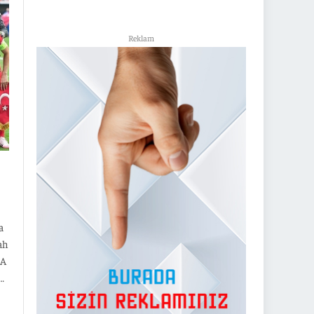
im
Reklam
a
ah
FA
kı
.