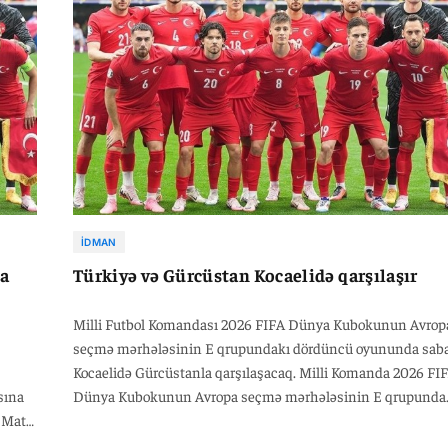
Robert Kempter və Christian Dietz yardım edəcək, 4-cü hak
isə Sven Jablonski olacaq.
İDMAN
da
Türkiyə və Gürcüstan Kocaelidə qarşılaşır
Milli Futbol Komandası 2026 FIFA Dünya Kubokunun Avrop
seçmə mərhələsinin E qrupundakı dördüncü oyununda sab
Kocaelidə Gürcüstanla qarşılaşacaq. Milli Komanda 2026 FI
sına
Dünya Kubokunun Avropa seçmə mərhələsinin E qrupunda
 Matlı
dördüncü oyununda Gürcüstanla üz-üzə gələcək. Kocaeli
.
Stadionunda keçiriləcək qarşılaşma saat 22:45-də başlayacaq