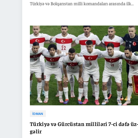
Türkiyə və Bolqarıstan milli komandaları arasında ilk
qarşılaşma 100 il əvvəl baş tutub. A Milli Komanda, 100 i
qarşılaşma tarixində oynadığı 23 oyunun 7-də qalib gəlib
matçda isə Bolqarıstan qalib olub. Rəqiblər arasındakı 6
isə heç-heçə ilə nəticələnib.
İDMAN
Türkiyə və Gürcüstan milliləri 7-ci dəfə üz
gəlir