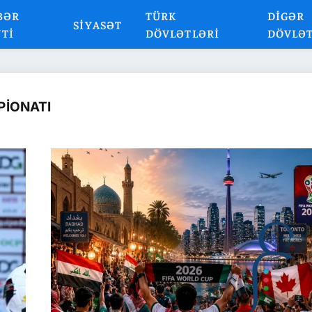
BƏR
TÜRK
DIGƏR
SIYASƏT
NTI
DÖVLƏTLƏRI
DÖVLƏ
PIONATI