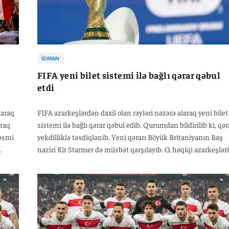
İDMAN
FIFA yeni bilet sistemi ilə bağlı qərar qəbul
etdi
laraq
FIFA azarkeşlərdən daxil olan rəyləri nəzərə alaraq yeni bilet
İraq
sistemi ilə bağlı qərar qəbul edib. Qurumdan bildirilib ki, qər
rəsmi
yekdilliklə təsdiqlənib. Yeni qərarı Böyük Britaniyanın Baş
naziri Kir Starmer də müsbət qarşılayıb. O, həqiqi azarkeşlər
futboldan uzaqlaşmaması üçün biletlərin daha əlçatan
olmasının vacibliyini vurğulayıb. Yeni tənzimləməyə əsasən
60 ABŞ dolları dəyərində olan ən ucuz bilet kateqoriyası 202
cı il dünya çempionatına ev sahibliyi edəcək Kanada, Meksi
və ABŞ-da keçiriləcək oyunlar üzrə hər futbol federasiyasına
ayrılan biletlərin 10 faizini təşkil edəcək.