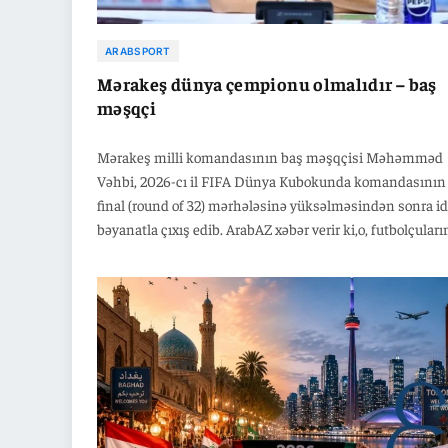
ARABSPORT
Mərakeş dünya çempionu olmalıdır – baş
məşqçi
Mərakeş milli komandasının baş məşqçisi Məhəmməd
Vəhbi, 2026-cı il FIFA Dünya Kubokunda komandasının 
final (round of 32) mərhələsinə yüksəlməsindən sonra id
bəyanatla çıxış edib. ArabAZ xəbər verir ki,o, futbolçuları
çempionluğa inanmağa çağırıb.