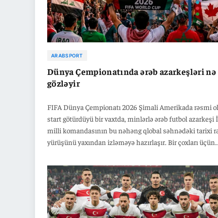
ARABSPORT
Dünya Çempionatında ərəb azarkeşləri nə
gözləyir
FIFA Dünya Çempionatı 2026 Şimali Amerikada rəsmi o
start götürdüyü bir vaxtda, minlərlə ərəb futbol azarkeşi 
milli komandasının bu nəhəng qlobal səhnədəki tarixi 
yürüşünü yaxından izləməyə hazırlaşır. Bir çoxları üçün
Toronto şəhəri turnirin ən qonaqpərvər və maraqlı rəsmi
məkanlarından birinə çevrilə bilər.