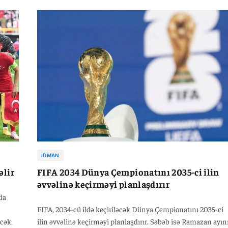
İDMAN
əlir
FIFA 2034 Dünya Çempionatını 2035-ci ilin
əvvəlinə keçirməyi planlaşdırır
da
FIFA, 2034-cü ildə keçiriləcək Dünya Çempionatını 2035-ci
əcək.
ilin əvvəlinə keçirməyi planlaşdırır. Səbəb isə Ramazan ayın