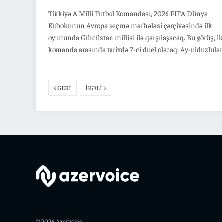
Türkiyə A Milli Futbol Komandası, 2026 FIFA Dünya
Kubokunun Avropa seçmə mərhələsi çərçivəsində ilk
oyununda Gürcüstan millisi ilə qarşılaşacaq. Bu görüş, ik
komanda arasında tarixdə 7-ci duel olacaq. Ay-ulduzlular
indiyədək Gürcüstanla keçirilmiş 6 oyunda 4 qələbə qaza
heç-heçə edib və 1 məğlubiyyətlə meydanı tərk edib. Bu
oyunlarda Türkiyə rəqib qapısından 15 top keçirib, qapıs
GERİ
İRƏLİ
isə 6 qol görüb. İki komanda son dəfə 2024-cü ildə Alma
keçirilən Avropa Çempionatının qrup mərhələsində üz-
gəlib. Dortmund şəhərində oynanılan qarşılaşmada Tür
millisi Gürcüstan üzərində 3:1 hesablı qələbə qazanıb.
© 2026 Azervoice.