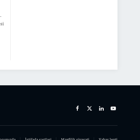
-
əsi
Facebook
X
Linkedin
Youtube
(Twitter)
qqımızda
İstifadə şərtləri
Məxfilik siyasəti
Xəbər lenti