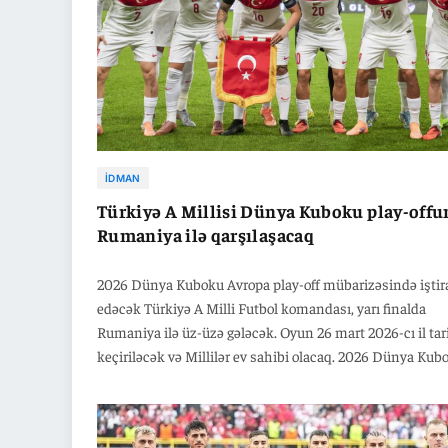
İDMAN
Türkiyə A Millisi Dünya Kuboku play-off
Rumaniya ilə qarşılaşacaq
2026 Dünya Kuboku Avropa play-off mübarizəsində iştir
edəcək Türkiyə A Milli Futbol komandası, yarı finalda
Rumaniya ilə üz-üzə gələcək. Oyun 26 mart 2026-cı il tar
keçiriləcək və Millilər ev sahibi olacaq. 2026 Dünya Kub
Avropa play-offunun püşkü İsveçrənin Zürich şəhərində
FIFA Mərkəzində atılıb. E qrupunu ikinci sırada tamaml
Millilər 1-ci torbadan püşkə qatılaraq, 4-cü torbadan Ru