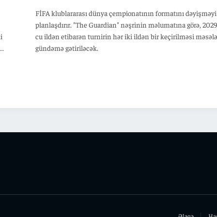
FİFA klublararası dünya çempionatının formatını dəyişməyi
planlaşdırır. "The Guardian" nəşrinin məlumatına görə, 2029
i
cu ildən etibarən turnirin hər iki ildən bir keçirilməsi məsəl
gündəmə gətiriləcək.
nıb, 1
ında
niyada
üzə
kiyə
Əlaqə
Ha