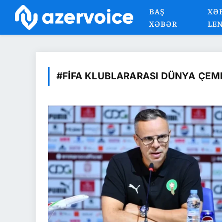
BAŞ
XƏ
XƏBƏR
LE
#FİFA KLUBLARARASI DÜNYA ÇEM