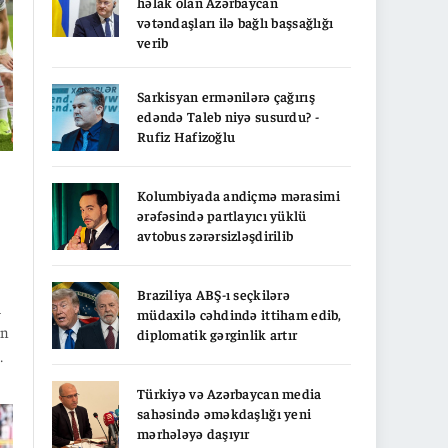
həlak olan Azərbaycan
vətəndaşları ilə bağlı başsağlığı
verib
Sarkisyan ermənilərə çağırış
edəndə Taleb niyə susurdu? -
Rufiz Hafizoğlu
Kolumbiyada andiçmə mərasimi
ərəfəsində partlayıcı yüklü
avtobus zərərsizləşdirilib
Braziliya ABŞ-ı seçkilərə
a
müdaxilə cəhdində ittiham edib,
in
diplomatik gərginlik artır
Türkiyə və Azərbaycan media
sahəsində əməkdaşlığı yeni
mərhələyə daşıyır