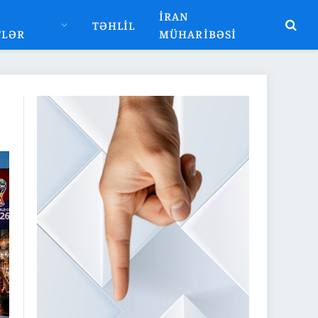
İRAN
TƏHLIL
TLƏR
MÜHARIBƏSI