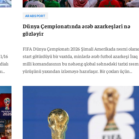
ARABSPORT
Dünya Çempionatında ərəb azarkeşləri nə
gözləyir
FIFA Dünya Çempionatı 2026 Şimali Amerikada rəsmi olara
1/16
start götürdüyü bir vaxtda, minlərlə ərəb futbol azarkeşi İraq
dialı
milli komandasının bu nəhəng qlobal səhnədəki tarixi rəsm
nı
yürüşünü yaxından izləməyə hazırlaşır. Bir çoxları üçün
Toronto şəhəri turnirin ən qonaqpərvər və maraqlı rəsmi
məkanlarından birinə çevrilə bilər.