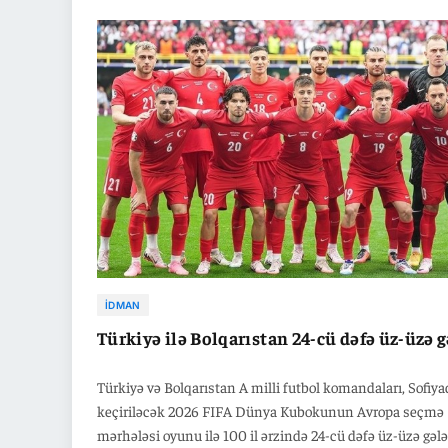
Oyun TV8 telekanalı ilə canlı yayımlanacaq.
İDMAN
Türkiyə ilə Bolqarıstan 24-cü dəfə üz-üzə g
Türkiyə və Bolqarıstan A milli futbol komandaları, Sofiya
keçiriləcək 2026 FIFA Dünya Kubokunun Avropa seçmə
mərhələsi oyunu ilə 100 il ərzində 24-cü dəfə üz-üzə gəl