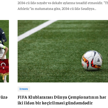
2034-cü ildə noyabr və dekabr aylarına təsadüf etməsidir. "T
llik
Athletic"in məlumatına görə, 2034-cü ildə Səudiyyə
, 10
Ərəbistanında təşkil olunacaq Dünya Çempionatının
 görüş
Ramazan ayına təsadüf etməsi səbəbindən FIFA turnirin
2035-ci ilin əvvəllərində keçirilməsini gündəmə alıb.
İDMAN
-üzə
FIFA Klublararası Dünya Çempionatının hər
iki ildən bir keçirilməsi gündəmdədir