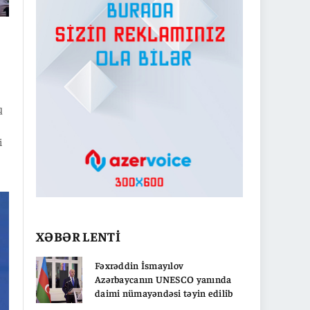
q
i
XƏBƏR LENTİ
Fəxrəddin İsmayılov
Azərbaycanın UNESCO yanında
daimi nümayəndəsi təyin edilib