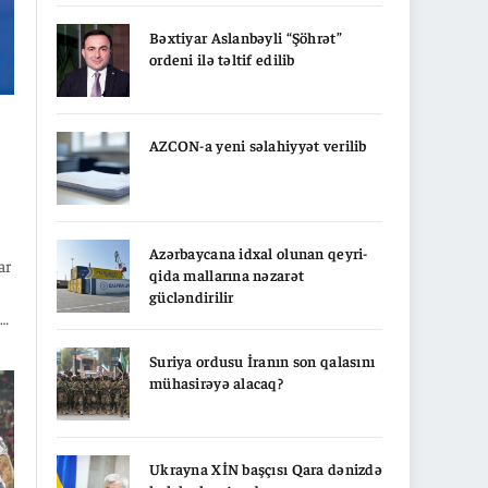
Bəxtiyar Aslanbəyli “Şöhrət”
ordeni ilə təltif edilib
AZCON-a yeni səlahiyyət verilib
Azərbaycana idxal olunan qeyri-
ar
qida mallarına nəzarət
gücləndirilir
in
Suriya ordusu İranın son qalasını
,
mühasirəyə alacaq?
6-
ka
Ukrayna XİN başçısı Qara dənizdə