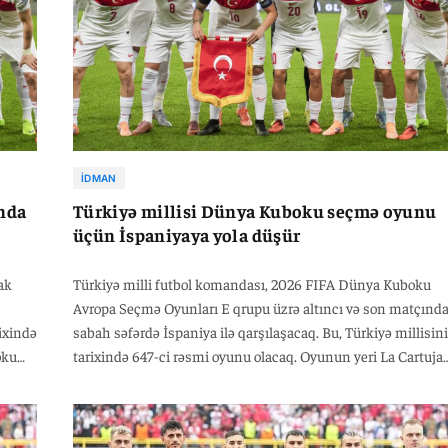
İDMAN
unda
Türkiyə millisi Dünya Kuboku seçmə oyunu
üçün İspaniyaya yola düşür
ak
Türkiyə milli futbol komandası, 2026 FIFA Dünya Kuboku
Avropa Seçmə Oyunları E qrupu üzrə altıncı və son matçınd
ixində
sabah səfərdə İspaniya ilə qarşılaşacaq. Bu, Türkiyə millisin
oku
tarixində 647-ci rəsmi oyunu olacaq. Oyunun yeri La Cartuja
ki
Stadionudur və qarşılaşma 18 noyabr Bakı vaxtı ilə 23:45-də
ayan
başlayacaq. Matçın baş hakimi Almaniya Futbol
maniya
Federasiyasından Felix Zwayer olacaq. Ona eyni ölkədən