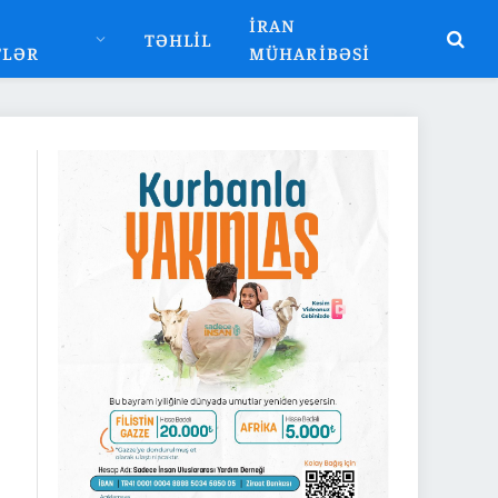
İRAN
TƏHLIL
TLƏR
MÜHARIBƏSI