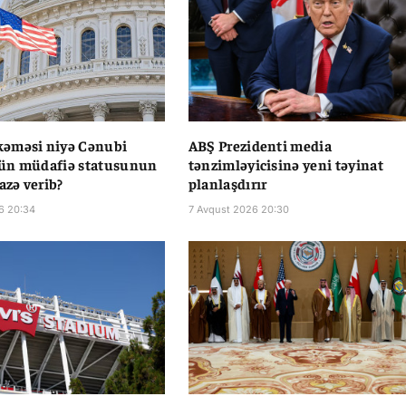
əməsi niyə Cənubi
ABŞ Prezidenti media
ün müdafiə statusunun
tənzimləyicisinə yeni təyinat
azə verib?
planlaşdırır
6 20:34
7 Avqust 2026 20:30