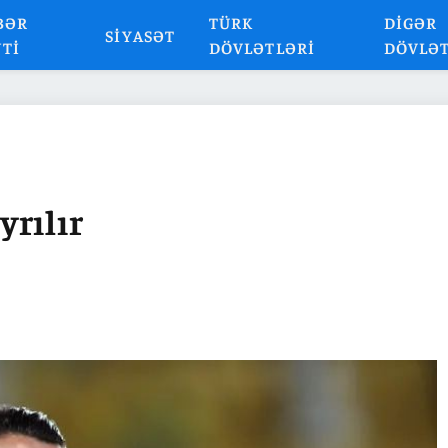
BƏR
TÜRK
DIGƏR
SIYASƏT
NTI
DÖVLƏTLƏRI
DÖVLƏ
rılır