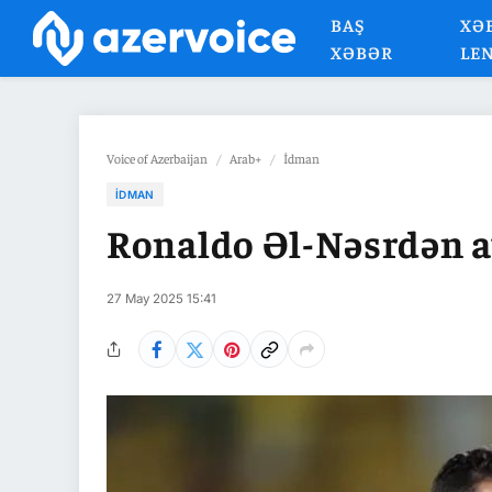
BAŞ
XƏ
XƏBƏR
LE
Voice of Azerbaijan
/
Arab+
/
İdman
İDMAN
Ronaldo Əl-Nəsrdən ay
27 May 2025 15:41