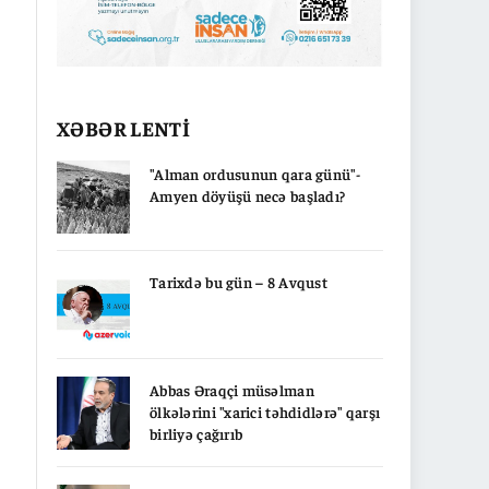
XƏBƏR LENTİ
"Alman ordusunun qara günü"-
Amyen döyüşü necə başladı?
Tarixdə bu gün – 8 Avqust
Abbas Əraqçi müsəlman
ölkələrini "xarici təhdidlərə" qarşı
birliyə çağırıb