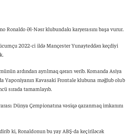
iano Ronaldo Əl-Nəsr klubundakı karyerasını başa vurur.
ı hücumçu 2022-ci ildə Mançester Yunayteddən keçdiyi
k.
münün ardından ayrılmaq qərarı verib. Komanda Asiya
da Yaponiyanın Kavasaki Frontale klubuna məğlub olub
üncü sırada tamamlayıb.
lararası Dünya Çempionatına vəsiqə qazanmaq imkanını
dirib ki, Ronaldonun bu yay ABŞ-da keçiriləcək