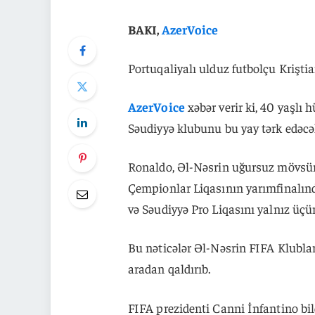
BAKI,
AzerVoice
Portuqaliyalı ulduz futbolçu Krişt
AzerVoice
xəbər verir ki, 40 yaşl
Səudiyyə klubunu bu yay tərk edəcə
Ronaldo, Əl-Nəsrin uğursuz mövsü
Çempionlar Liqasının yarımfinalın
və Səudiyyə Pro Liqasını yalnız üç
Bu nəticələr Əl-Nəsrin FIFA Klub
aradan qaldırıb.
FIFA prezidenti Canni İnfantino bil