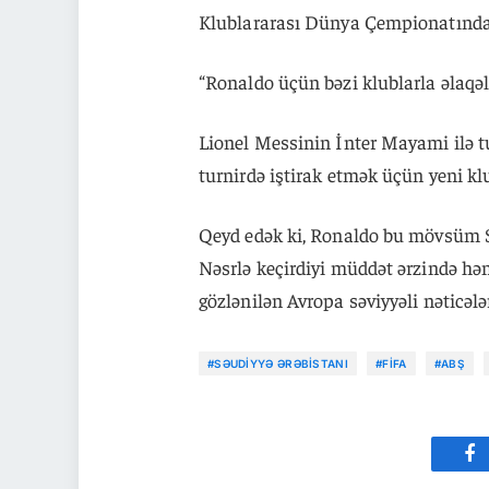
Klublararası Dünya Çempionatında i
“Ronaldo üçün bəzi klublarla əlaqələr
Lionel Messinin İnter Mayami ilə tur
turnirdə iştirak etmək üçün yeni kl
Qeyd edək ki, Ronaldo bu mövsüm Sə
Nəsrlə keçirdiyi müddət ərzində həm
gözlənilən Avropa səviyyəli nəticəl
#SƏUDIYYƏ ƏRƏBISTANI
#FİFA
#ABŞ
Fa