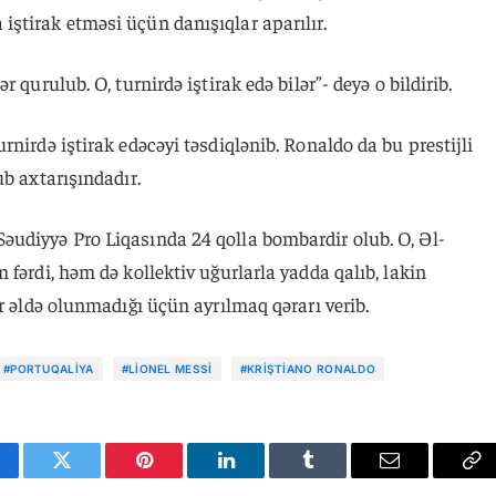
ştirak etməsi üçün danışıqlar aparılır.
 qurulub. O, turnirdə iştirak edə bilər”- deyə o bildirib.
nirdə iştirak edəcəyi təsdiqlənib. Ronaldo da bu prestijli
ub axtarışındadır.
udiyyə Pro Liqasında 24 qolla bombardir olub. O, Əl-
 fərdi, həm də kollektiv uğurlarla yadda qalıb, lakin
ər əldə olunmadığı üçün ayrılmaq qərarı verib.
#PORTUQALIYA
#LIONEL MESSI
#KRIŞTIANO RONALDO
cebook
Twitter
Pinterest
LinkedIn
Tumblr
Email
Co