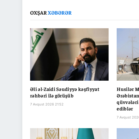
OXŞAR
XƏBƏRƏR
Əli əl-Zaidi Səudiyyə kəşfiyyat
Husilər M
rəhbəri ilə görüşüb
Ərəbistan
qüvvələri
7 Avqust 2026 21:52
ediblər
7 Avqust 202