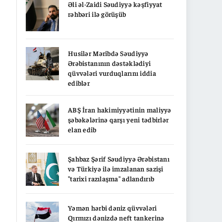
Əli əl-Zaidi Səudiyyə kəşfiyyat
rəhbəri ilə görüşüb
Husilər Məribdə Səudiyyə
Ərəbistanının dəstəklədiyi
qüvvələri vurduqlarını iddia
ediblər
ABŞ İran hakimiyyətinin maliyyə
şəbəkələrinə qarşı yeni tədbirlər
elan edib
Şahbaz Şərif Səudiyyə Ərəbistanı
və Türkiyə ilə imzalanan sazişi
"tarixi razılaşma" adlandırıb
Yəmən hərbi dəniz qüvvələri
Qırmızı dənizdə neft tankerinə