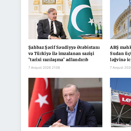
Şahbaz Şərif Səudiyyə Ərəbistanı
ABŞ məhk
və Türkiyə ilə imzalanan sazişi
Sudan üç
"tarixi razılaşma" adlandırıb
ləğvinə ic
7 Avqust 2026 21:08
7 Avqust 202