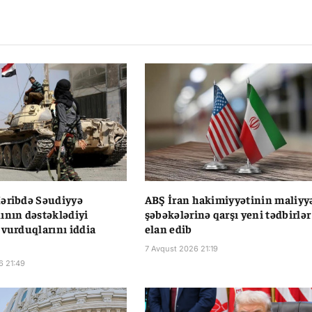
Li
əribdə Səudiyyə
ABŞ İran hakimiyyətinin maliyy
ının dəstəklədiyi
şəbəkələrinə qarşı yeni tədbirlər
 vurduqlarını iddia
elan edib
7 Avqust 2026 21:19
6 21:49