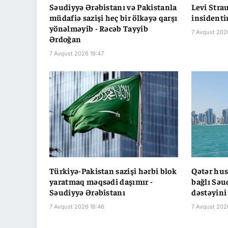
Səudiyyə Ərəbistanı və Pakistanla
Levi Stra
müdafiə sazişi heç bir ölkəyə qarşı
insidenti
yönəlməyib - Rəcəb Tayyib
7 Avqust 202
Ərdoğan
7 Avqust 2026 19:47
Türkiyə-Pakistan sazişi hərbi blok
Qətər hus
yaratmaq məqsədi daşımır -
bağlı Səu
Səudiyyə Ərəbistanı
dəstəyini
7 Avqust 2026 18:46
7 Avqust 202