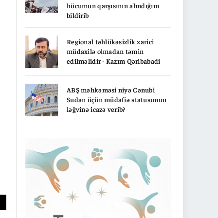
hücumun qarşısının alındığını
bildirib
Regional təhlükəsizlik xarici
müdaxilə olmadan təmin
edilməlidir - Kazım Qəribabadi
ABŞ məhkəməsi niyə Cənubi
Sudan üçün müdafiə statusunun
ləğvinə icazə verib?
py