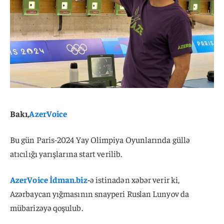
Bakı,
AzerVoice
Bu gün Paris-2024 Yay Olimpiya Oyunlarında güllə
atıcılığı yarışlarına start verilib.
AzerVoice
İdman.biz
-
ə istinadən xəbər verir ki,
Azərbaycan yığmasının snayperi Ruslan Lunyov da
mübarizəyə qoşulub.