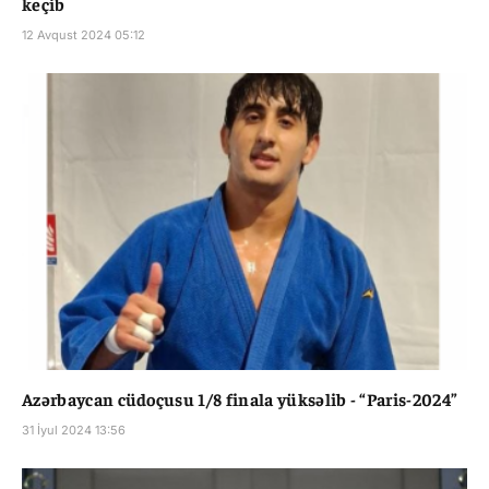
keçib
12 Avqust 2024 05:12
Azərbaycan cüdoçusu 1/8 finala yüksəlib - “Paris-2024”
31 İyul 2024 13:56