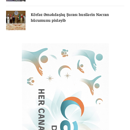
Körfəz Əməkdaşlıq Şurası husilərin Nəcran
hücumunu pisləyib