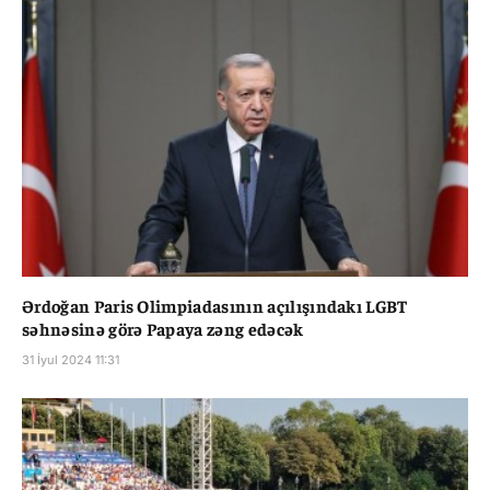
Ərdoğan Paris Olimpiadasının açılışındakı LGBT
səhnəsinə görə Papaya zəng edəcək
31 İyul 2024 11:31