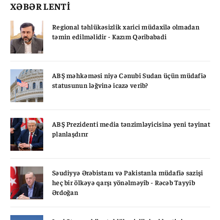
XƏBƏR LENTİ
Regional təhlükəsizlik xarici müdaxilə olmadan
təmin edilməlidir - Kazım Qəribabadi
ABŞ məhkəməsi niyə Cənubi Sudan üçün müdafiə
statusunun ləğvinə icazə verib?
ABŞ Prezidenti media tənzimləyicisinə yeni təyinat
planlaşdırır
Səudiyyə Ərəbistanı və Pakistanla müdafiə sazişi
heç bir ölkəyə qarşı yönəlməyib - Rəcəb Tayyib
Ərdoğan