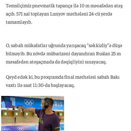
Təmsilçimiz pnevmatik tapança ilə 10 m məsafədən atəş
açıb. 571 xal toplayan Lunyov mərhələni 24-cü yerdə
tamamlayıb.
O, sabah mükafatlar uğrunda yarışacaq “səkkizliy”ə düşə
bilməyib. Bu növdə mübarizəni dayandıran Ruslan 25 m
məsafədən atəşaçmada da dəqiqliyini sınayacaq.
Qeyd edək ki, bu proqramda final mərhələsi sabah Bakı
vaxtı ilə saat 11:30-da başlayacaq.