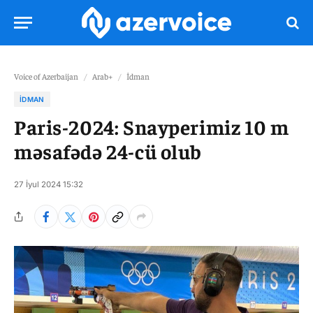
Voice of Azerbaijan
/
Arab+
/
İdman
İDMAN
Paris-2024: Snayperimiz 10 m
məsafədə 24-cü olub
27 İyul 2024 15:32