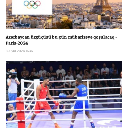
Azərbaycan üzgüçüsü bu gün mübarizəyə qoşulacaq -
Paris-2024
30 İyul 2024 11:36