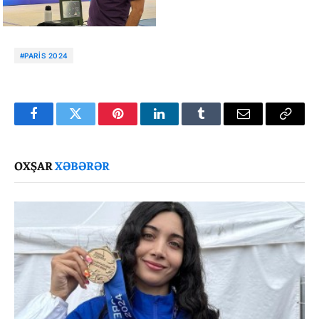
#PARIS 2024
Facebook
Twitter
Pinterest
LinkedIn
Tumblr
Email
Copy
Link
OXŞAR
XƏBƏRƏR