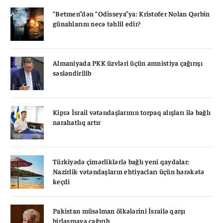
“Betmen”dən “Odisseya”ya: Kristofer Nolan Qərbin
günahlarını necə təhlil edir?
Almaniyada PKK üzvləri üçün amnistiya çağırışı
səsləndirilib
Kiprə İsrail vətəndaşlarının torpaq alışları ilə bağlı
narahatlıq artır
Türkiyədə çimərliklərlə bağlı yeni qaydalar:
Nazirlik vətəndaşların ehtiyacları üçün hərəkətə
keçdi
Pakistan müsəlman ölkələrini İsrailə qarşı
birləşməyə çağırıb