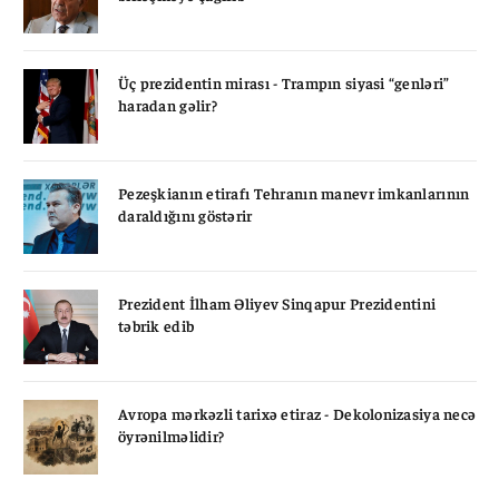
Üç prezidentin mirası - Trampın siyasi “genləri”
haradan gəlir?
Pezeşkianın etirafı Tehranın manevr imkanlarının
daraldığını göstərir
Prezident İlham Əliyev Sinqapur Prezidentini
təbrik edib
Avropa mərkəzli tarixə etiraz - Dekolonizasiya necə
öyrənilməlidir?