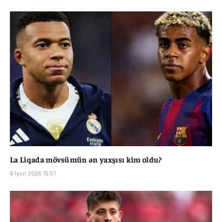
La Liqada mövsümün ən yaxşısı kim oldu?
6 İyun 2026 15:51