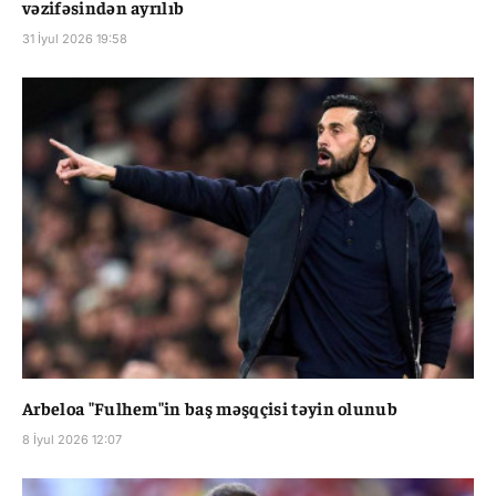
vəzifəsindən ayrılıb
31 İyul 2026 19:58
Arbeloa "Fulhem"in baş məşqçisi təyin olunub
8 İyul 2026 12:07