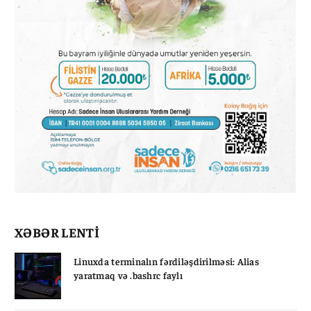
XƏBƏR LENTİ
Linuxda terminalın fərdiləşdirilməsi: Alias
yaratmaq və .bashrc faylı