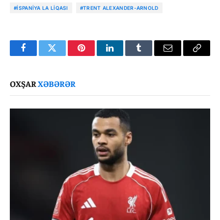
#İSPANIYA LA LIQASI
#TRENT ALEXANDER-ARNOLD
Facebook
Twitter
Pinterest
LinkedIn
Tumblr
Email
Copy
Link
OXŞAR
XƏBƏRƏR