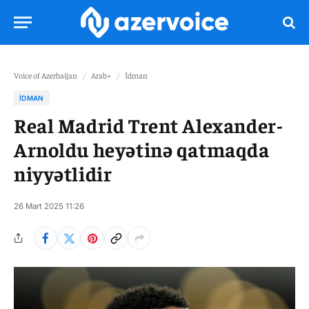
Voice of Azerbaijan
/
Arab+
/
İdman
İDMAN
Real Madrid Trent Alexander-
Arnoldu heyətinə qatmaqda
niyyətlidir
26 Mart 2025 11:26