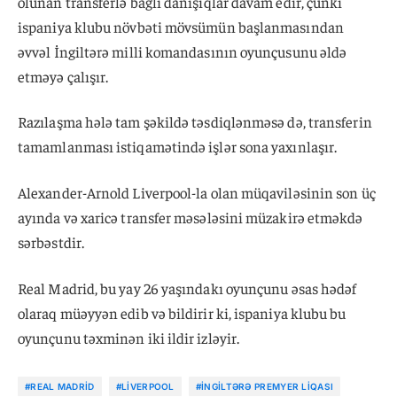
olunan transferlə bağlı danışıqlar davam edir, çünki
ispaniya klubu növbəti mövsümün başlanmasından
əvvəl İngiltərə milli komandasının oyunçusunu əldə
etməyə çalışır.
Razılaşma hələ tam şəkildə təsdiqlənməsə də, transferin
tamamlanması istiqamətində işlər sona yaxınlaşır.
Alexander-Arnold Liverpool-la olan müqaviləsinin son üç
ayında və xaricə transfer məsələsini müzakirə etməkdə
sərbəstdir.
Real Madrid, bu yay 26 yaşındakı oyunçunu əsas hədəf
olaraq müəyyən edib və bildirir ki, ispaniya klubu bu
oyunçunu təxminən iki ildir izləyir.
#REAL MADRID
#LIVERPOOL
#İNGILTƏRƏ PREMYER LIQASI