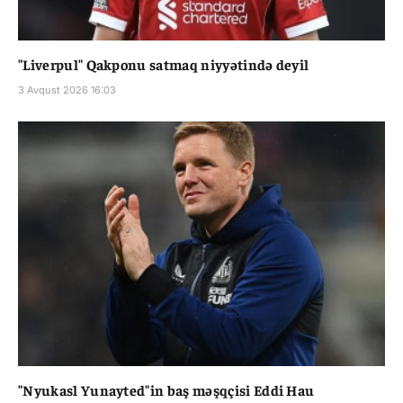
"Liverpul" Qakponu satmaq niyyətində deyil
3 Avqust 2026 16:03
"Nyukasl Yunayted"in baş məşqçisi Eddi Hau