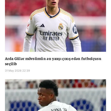
Arda Gülər mövsümün ən yaxşı çıxış edən futbolçusu
seçilib
31 May 2026 22:39