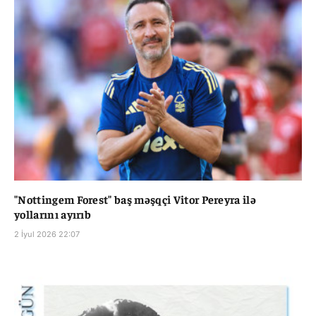
"Nottingem Forest" baş məşqçi Vitor Pereyra ilə
yollarını ayırıb
2 İyul 2026 22:07