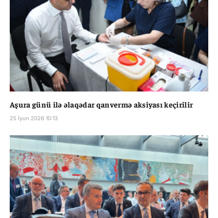
Aşura günü ilə əlaqədar qanvermə aksiyası keçirilir
25 İyun 2026 10:13