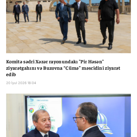
Komitə sədri Xəzər rayonundakı "Pir Həsən"
ziyarətgahını və Buzovna “Cümə” məscidini ziyarət
edib
20 İyul 2026 18:04