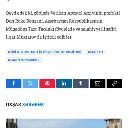
Qeyd edək ki, görüşdə Vatikan Apostol Arxivinin prefekti
Don Roko Ronzani, Azərbaycan Respublikasının
Müqəddəs Taxt-Tacdakı fövqəladə və səlahiyyətli səfiri
İlqar Muxtarov da iştirak ediblər.
#DINI QURUMLARLA İŞ ÜZRƏ DÖVLƏT KOMITƏSI
#VATIKAN
#RAMIN MƏMMƏDOV
Facebook
Twitter
Pinterest
LinkedIn
Tumblr
Email
Copy
Link
OXŞAR
XƏBƏRƏR