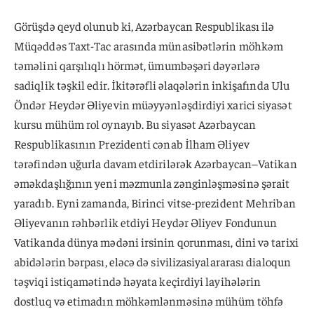
Görüşdə qeyd olunub ki, Azərbaycan Respublikası ilə
Müqəddəs Taxt-Tac arasında münasibətlərin möhkəm
təməlini qarşılıqlı hörmət, ümumbəşəri dəyərlərə
sadiqlik təşkil edir. İkitərəfli əlaqələrin inkişafında Ulu
Öndər Heydər Əliyevin müəyyənləşdirdiyi xarici siyasət
kursu mühüm rol oynayıb. Bu siyasət Azərbaycan
Respublikasının Prezidenti cənab İlham Əliyev
tərəfindən uğurla davam etdirilərək Azərbaycan–Vatikan
əməkdaşlığının yeni məzmunla zənginləşməsinə şərait
yaradıb. Eyni zamanda, Birinci vitse-prezident Mehriban
Əliyevanın rəhbərlik etdiyi Heydər Əliyev Fondunun
Vatikanda dünya mədəni irsinin qorunması, dini və tarixi
abidələrin bərpası, eləcə də sivilizasiyalararası dialoqun
təşviqi istiqamətində həyata keçirdiyi layihələrin
dostluq və etimadın möhkəmlənməsinə mühüm töhfə