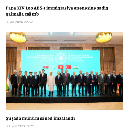
Papa XIV Leo ABŞ-ı immiqrasiya ənənəsinə sadiq
qalmağa çağırıb
3 İyul 2026 22:52
Şuşada mühüm sənəd imzalandı
30 İyun 2026 16:21