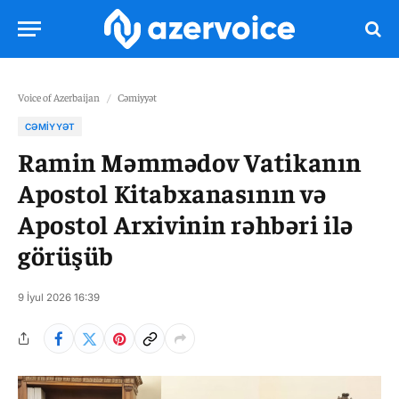
Voice of Azerbaijan
/
Cəmiyyət
CƏMIYYƏT
Ramin Məmmədov Vatikanın
Apostol Kitabxanasının və
Apostol Arxivinin rəhbəri ilə
görüşüb
9 İyul 2026 16:39