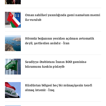
Oman sahilləri yaxınlığında gəmi naməlum mərmi
ilə vurulub
Hörmüz boğazının yenidən açılması avtomatik
deyil, şərtlərdən asılıdır - İran
Səudiyyə Ərəbistanı İranın BƏƏ gəmisinə
hücumunu kəskin pisləyib
Kürdüstan bölgəsi heç bir münaqişənin tərəfi
olmaq istəmir - İraq