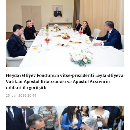
Heydər Əliyev Fondunun vitse-prezidenti Leyla Əliyeva
Vatikan Apostol Kitabxanası və Apostol Arxivinin
rəhbəri ilə görüşüb
25 İyun 2026 20:44