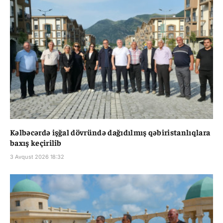
Kəlbəcərdə işğal dövründə dağıdılmış qəbiristanlıqlara
baxış keçirilib
3 Avqust 2026 18:32