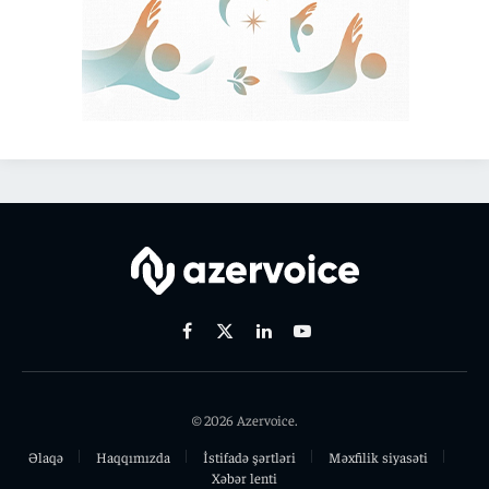
Facebook
X
Linkedin
Youtube
(Twitter)
© 2026 Azervoice.
Əlaqə
Haqqımızda
İstifadə şərtləri
Məxfilik siyasəti
Xəbər lenti