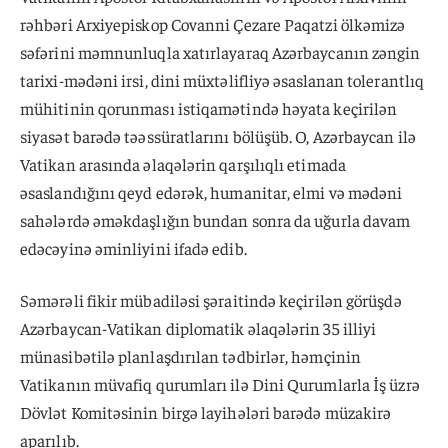
rəhbəri Arxiyepiskop Covanni Çezare Paqatzi ölkəmizə
səfərini məmnunluqla xatırlayaraq Azərbaycanın zəngin
tarixi-mədəni irsi, dini müxtəlifliyə əsaslanan tolerantlıq
mühitinin qorunması istiqamətində həyata keçirilən
siyasət barədə təəssüratlarını bölüşüb. O, Azərbaycan ilə
Vatikan arasında əlaqələrin qarşılıqlı etimada
əsaslandığını qeyd edərək, humanitar, elmi və mədəni
sahələrdə əməkdaşlığın bundan sonra da uğurla davam
edəcəyinə əminliyini ifadə edib.
Səmərəli fikir mübadiləsi şəraitində keçirilən görüşdə
Azərbaycan-Vatikan diplomatik əlaqələrin 35 illiyi
münasibətilə planlaşdırılan tədbirlər, həmçinin
Vatikanın müvafiq qurumları ilə Dini Qurumlarla İş üzrə
Dövlət Komitəsinin birgə layihələri barədə müzakirə
aparılıb.