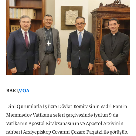
BAKI,
VOA
Dini Qurumlarla İş üzrə Dövlət Komitəsinin sədri Ramin
Məmmədov Vatikana səfəri çərçivəsində iyulun 9-da
Vatikanın Apostol Kitabxanasının və Apostol Arxivinin
rəhbəri Arxiyepiskop Covanni Çezare Paqatzi ilə görüşüb.