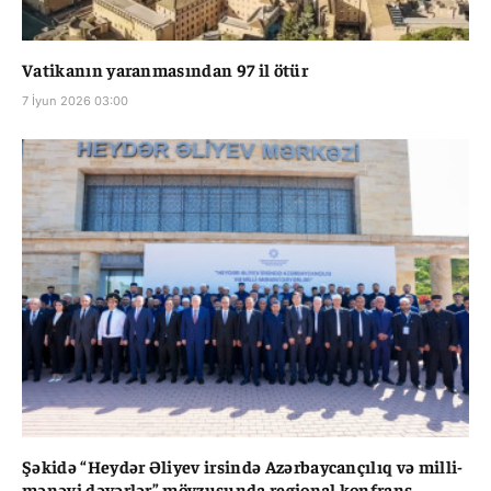
Vatikanın yaranmasından 97 il ötür
7 İyun 2026 03:00
Şəkidə “Heydər Əliyev irsində Azərbaycançılıq və milli-
mənəvi dəyərlər” mövzusunda regional konfrans