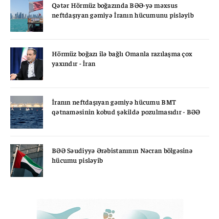
Qətər Hörmüz boğazında BƏƏ-yə məxsus
neftdaşıyan gəmiyə İranın hücumunu pisləyib
Hörmüz boğazı ilə bağlı Omanla razılaşma çox
yaxındır - İran
İranın neftdaşıyan gəmiyə hücumu BMT
qətnaməsinin kobud şəkildə pozulmasıdır - BƏƏ
BƏƏ Səudiyyə Ərəbistanının Nəcran bölgəsinə
hücumu pisləyib