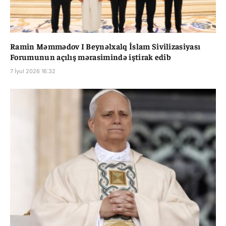
Ramin Məmmədov I Beynəlxalq İslam Sivilizasiyası
Forumunun açılış mərasimində iştirak edib
7 İyul 2026 16:32