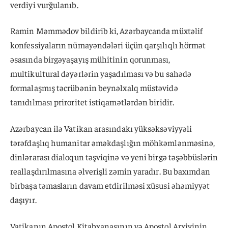
verdiyi vurğulanıb.
Ramin Məmmədov bildirib ki, Azərbaycanda müxtəlif
konfessiyaların nümayəndələri üçün qarşılıqlı hörmət
əsasında birgəyaşayış mühitinin qorunması,
multikultural dəyərlərin yaşadılması və bu sahədə
formalaşmış təcrübənin beynəlxalq müstəvidə
tanıdılması priroritet istiqamətlərdən biridir.
Azərbaycan ilə Vatikan arasındakı yüksəksəviyyəli
tərəfdaşlıq humanitar əməkdaşlığın möhkəmlənməsinə,
dinlərarası dialoqun təşviqinə və yeni birgə təşəbbüslərin
reallaşdırılmasına əlverişli zəmin yaradır. Bu baxımdan
birbaşa təmasların davam etdirilməsi xüsusi əhəmiyyət
daşıyır.
Vatikanın Apostol Kitabxanasının və Apostol Arxivinin