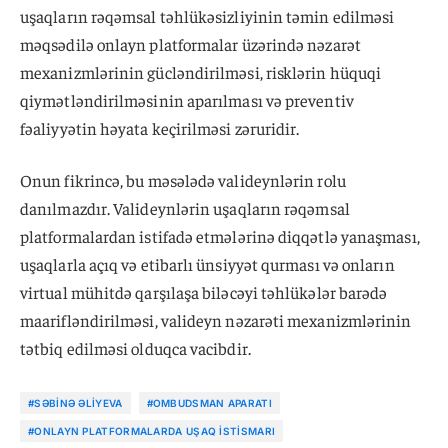
uşaqların rəqəmsal təhlükəsizliyinin təmin edilməsi
məqsədilə onlayn platformalar üzərində nəzarət
mexanizmlərinin gücləndirilməsi, risklərin hüquqi
qiymətləndirilməsinin aparılması və preventiv
fəaliyyətin həyata keçirilməsi zəruridir.
Onun fikrincə, bu məsələdə valideynlərin rolu
danılmazdır. Valideynlərin uşaqların rəqəmsal
platformalardan istifadə etmələrinə diqqətlə yanaşması,
uşaqlarla açıq və etibarlı ünsiyyət qurması və onların
virtual mühitdə qarşılaşa biləcəyi təhlükələr barədə
maarifləndirilməsi, valideyn nəzarəti mexanizmlərinin
tətbiq edilməsi olduqca vacibdir.
#SƏBINƏ ƏLIYEVA
#OMBUDSMAN APARATI
#ONLAYN PLATFORMALARDA UŞAQ ISTISMARI