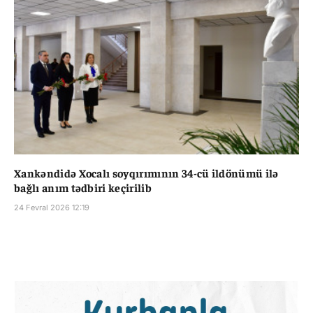
Xankəndidə Xocalı soyqırımının 34-cü ildönümü ilə
bağlı anım tədbiri keçirilib
24 Fevral 2026 12:19