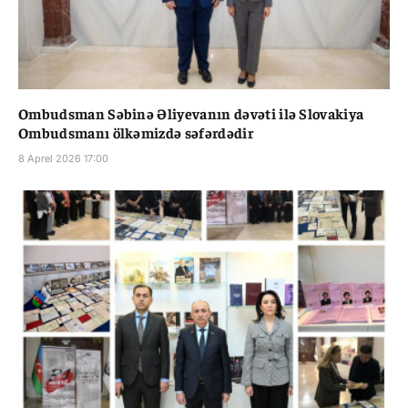
Ombudsman Səbinə Əliyevanın dəvəti ilə Slovakiya
Ombudsmanı ölkəmizdə səfərdədir
8 Aprel 2026 17:00