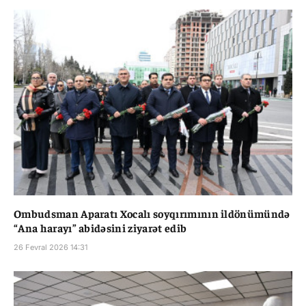
Ombudsman Aparatı Xocalı soyqırımının ildönümündə
“Ana harayı” abidəsini ziyarət edib
26 Fevral 2026 14:31