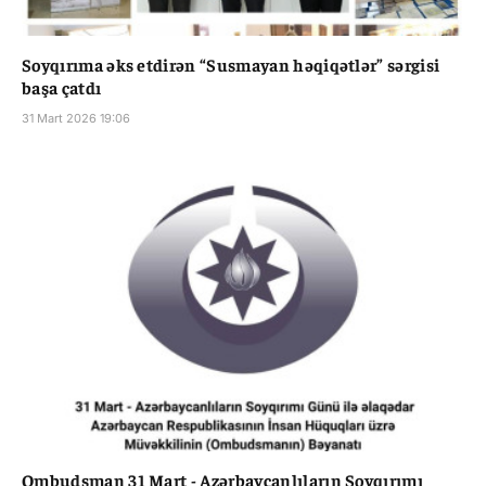
Soyqırıma əks etdirən “Susmayan həqiqətlər” sərgisi
başa çatdı
31 Mart 2026 19:06
Ombudsman 31 Mart - Azərbaycanlıların Soyqırımı