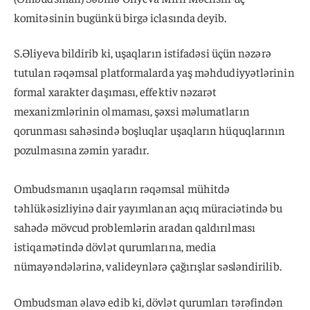
komitəsinin bugünkü birgə iclasında deyib.
S.Əliyeva bildirib ki, uşaqların istifadəsi üçün nəzərə
tutulan rəqəmsal platformalarda yaş məhdudiyyətlərinin
formal xarakter daşıması, effektiv nəzarət
mexanizmlərinin olmaması, şəxsi məlumatların
qorunması sahəsində boşluqlar uşaqların hüquqlarının
pozulmasına zəmin yaradır.
Ombudsmanın uşaqların rəqəmsal mühitdə
təhlükəsizliyinə dair yayımlanan açıq müraciətində bu
sahədə mövcud problemlərin aradan qaldırılması
istiqamətində dövlət qurumlarına, media
nümayəndələrinə, valideynlərə çağırışlar səsləndirilib.
Ombudsman əlavə edib ki, dövlət qurumları tərəfindən