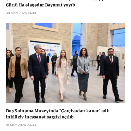
Günü ilə əlaqədar Bəyanat yayıb
30 Mart 2026 13:00
Daş Salnamə Muzeyində “Çərçivədən kənar” adlı
inklüziv incəsənət sərgisi açılıb
18 Mart 2026 23:33