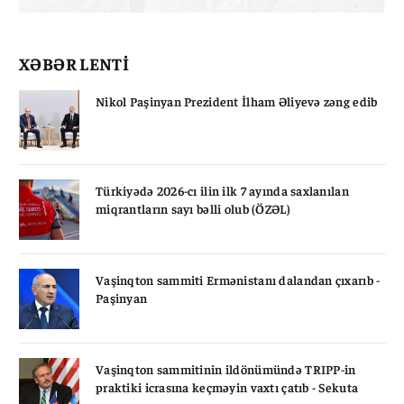
XƏBƏR LENTİ
Nikol Paşinyan Prezident İlham Əliyevə zəng edib
Türkiyədə 2026-cı ilin ilk 7 ayında saxlanılan
miqrantların sayı bəlli olub (ÖZƏL)
Vaşinqton sammiti Ermənistanı dalandan çıxarıb -
Paşinyan
Vaşinqton sammitinin ildönümündə TRIPP-in
praktiki icrasına keçməyin vaxtı çatıb - Sekuta