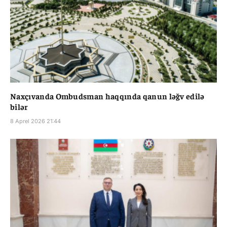
Naxçıvanda Ombudsman haqqında qanun ləğv edilə
bilər
8 Aprel 2026 21:44