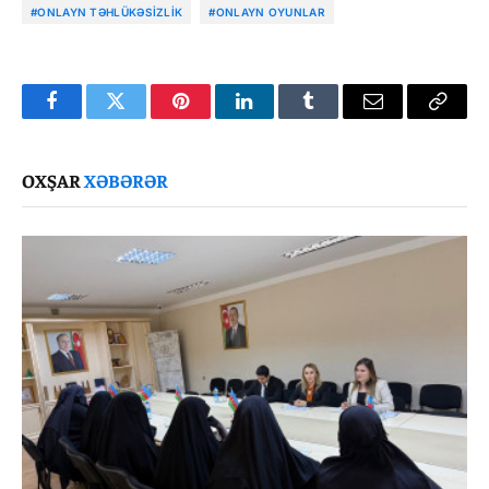
#ONLAYN TƏHLÜKƏSIZLIK
#ONLAYN OYUNLAR
Facebook
Twitter
Pinterest
LinkedIn
Tumblr
Email
Copy
Link
OXŞAR
XƏBƏRƏR