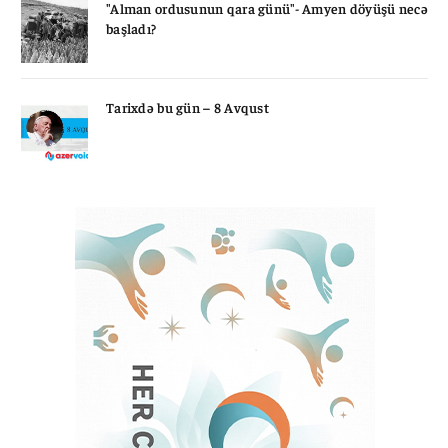
"Alman ordusunun qara günü"- Amyen döyüşü necə
başladı?
Tarixdə bu gün – 8 Avqust