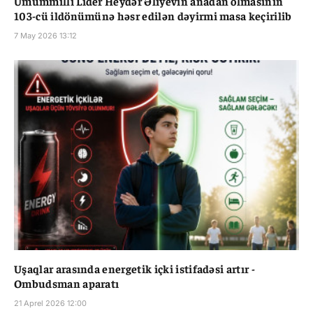
Ümummilli Lider Heydər Əliyevin anadan olmasının
103-cü ildönümünə həsr edilən dəyirmi masa keçirilib
7 May 2026 13:12
Uşaqlar arasında energetik içki istifadəsi artır -
Ombudsman aparatı
21 Aprel 2026 12:00