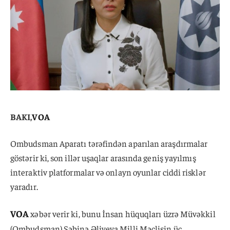
BAKI,
VOA
Ombudsman Aparatı tərəfindən aparılan araşdırmalar
göstərir ki, son illər uşaqlar arasında geniş yayılmış
interaktiv platformalar və onlayn oyunlar ciddi risklər
yaradır.
VOA
xəbər verir ki, bunu İnsan hüquqları üzrə Müvəkkil
(Ombudsman) Səbinə Əliyeva Milli Məclisin üç