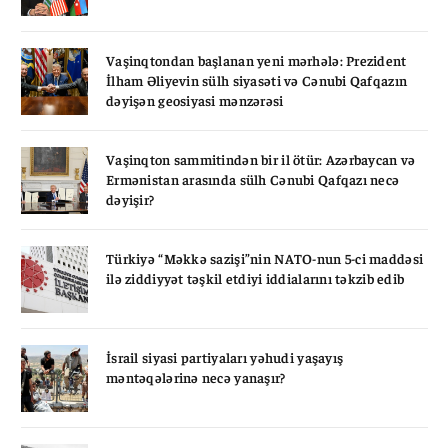
Vaşinqtondan başlanan yeni mərhələ: Prezident
İlham Əliyevin sülh siyasəti və Cənubi Qafqazın
dəyişən geosiyasi mənzərəsi
Vaşinqton sammitindən bir il ötür: Azərbaycan və
Ermənistan arasında sülh Cənubi Qafqazı necə
dəyişir?
Türkiyə “Məkkə sazişi”nin NATO-nun 5-ci maddəsi
ilə ziddiyyət təşkil etdiyi iddialarını təkzib edib
İsrail siyasi partiyaları yəhudi yaşayış
məntəqələrinə necə yanaşır?