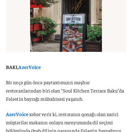
BAKI,
AzerVoice
Bir neçə gün öncə paytaxtımızın məşhur
restoranlarından biri olan “Soul Kitchen Terrace Baku”da
Fələstin bayrağı mübahisəsi yaşanıb.
AzerVoice
xəbər verir ki, restoranın qonağı olan xarici
müştərilər məkanın onlayn menyusunda dil seçimi
bölümündə Ərəb dilinin qarşısında Fələstin bayrağının