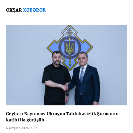
Link
OXŞAR
XƏBƏRƏR
Ceyhun Bayramov Ukrayna Təhlükəsizlik Şurasının
katibi ilə görüşüb
6 Avqust 2026 21:39