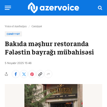
Voice of Azerbaijan
/
Cəmiyyət
CƏMIYYƏT
Bakıda məşhur restoranda
Fələstin bayrağı mübahisəsi
5 Noyabr 2025 15:46