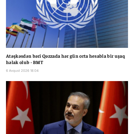
Atəşkəsdən bəri Qəzzada hər gün orta hesabla bir uşaq
həlak olub - BMT
6 Avqust 2026 18:04