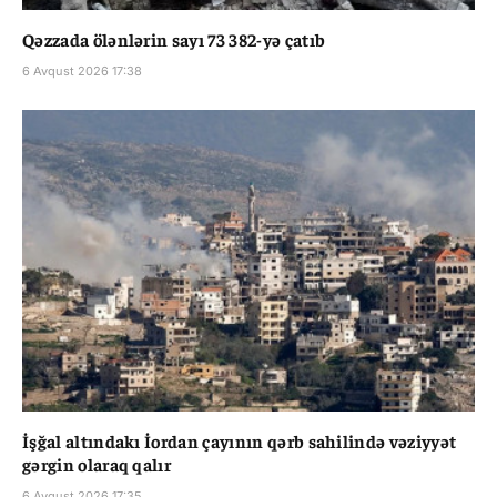
Qəzzada ölənlərin sayı 73 382-yə çatıb
6 Avqust 2026 17:38
İşğal altındakı İordan çayının qərb sahilində vəziyyət
gərgin olaraq qalır
6 Avqust 2026 17:35