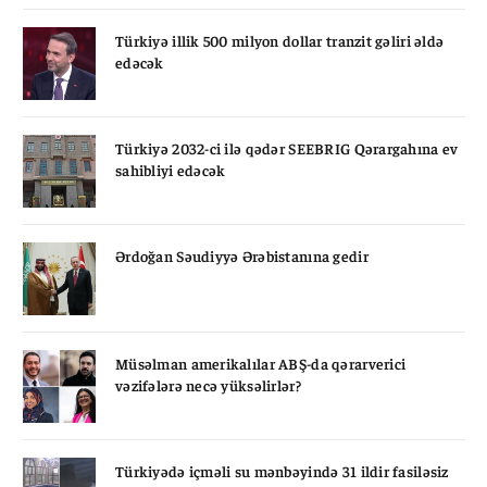
Türkiyə illik 500 milyon dollar tranzit gəliri əldə
edəcək
Türkiyə 2032-ci ilə qədər SEEBRIG Qərargahına ev
sahibliyi edəcək
Ərdoğan Səudiyyə Ərəbistanına gedir
Müsəlman amerikalılar ABŞ-da qərarverici
vəzifələrə necə yüksəlirlər?
Türkiyədə içməli su mənbəyində 31 ildir fasiləsiz