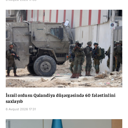
İsrail ordusu Qalandiya düşərgəsində 60 fələstinlini
saxlayıb
6 Avqust 2026 17:31