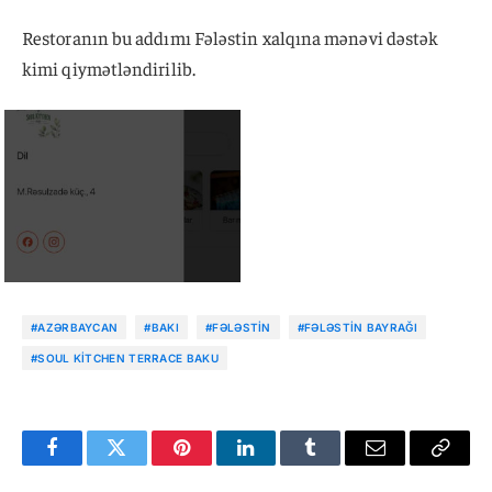
Restoranın bu addımı Fələstin xalqına mənəvi dəstək
kimi qiymətləndirilib.
#AZƏRBAYCAN
#BAKI
#FƏLƏSTIN
#FƏLƏSTIN BAYRAĞI
#SOUL KITCHEN TERRACE BAKU
Facebook
Twitter
Pinterest
LinkedIn
Tumblr
Email
Copy