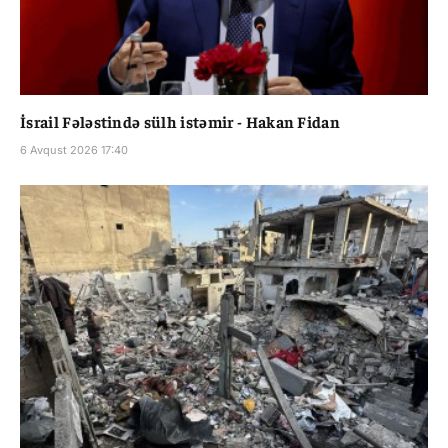
İsrail Fələstində sülh istəmir - Hakan Fidan
6 Avqust 2026 17:40