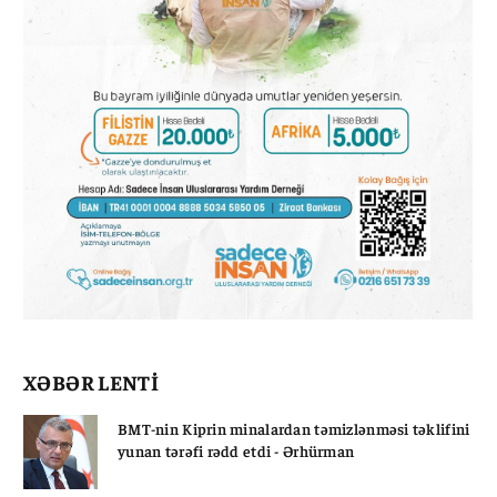
XƏBƏR LENTİ
BMT-nin Kiprin minalardan təmizlənməsi təklifini
yunan tərəfi rədd etdi - Ərhürman