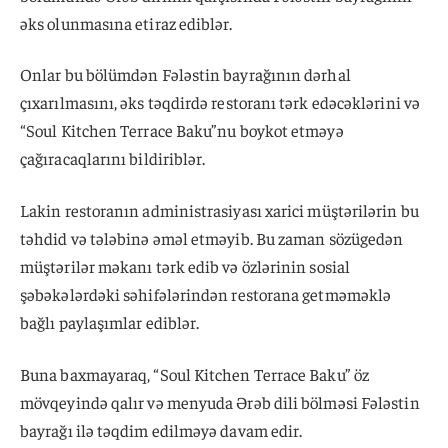
əks olunmasına etiraz ediblər.
Onlar bu bölümdən Fələstin bayrağının dərhal
çıxarılmasını, əks təqdirdə restoranı tərk edəcəklərini və
“Soul Kitchen Terrace Baku”nu boykot etməyə
çağıracaqlarını bildiriblər.
Lakin restoranın administrasiyası xarici müştərilərin bu
təhdid və tələbinə əməl etməyib. Bu zaman sözügedən
müştərilər məkanı tərk edib və özlərinin sosial
şəbəkələrdəki səhifələrindən restorana getməməklə
bağlı paylaşımlar ediblər.
Buna baxmayaraq, “Soul Kitchen Terrace Baku” öz
mövqeyində qalır və menyuda Ərəb dili bölməsi Fələstin
bayrağı ilə təqdim edilməyə davam edir.