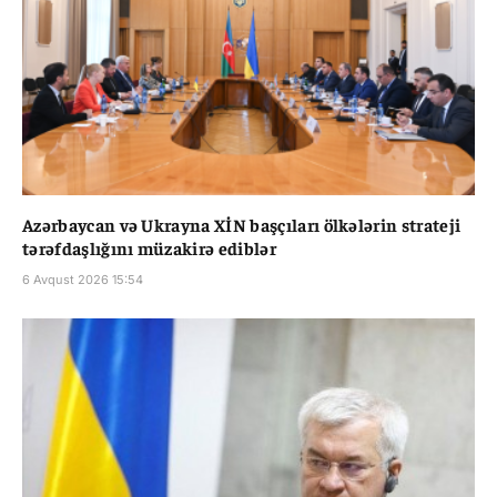
Azərbaycan və Ukrayna XİN başçıları ölkələrin strateji
tərəfdaşlığını müzakirə ediblər
6 Avqust 2026 15:54