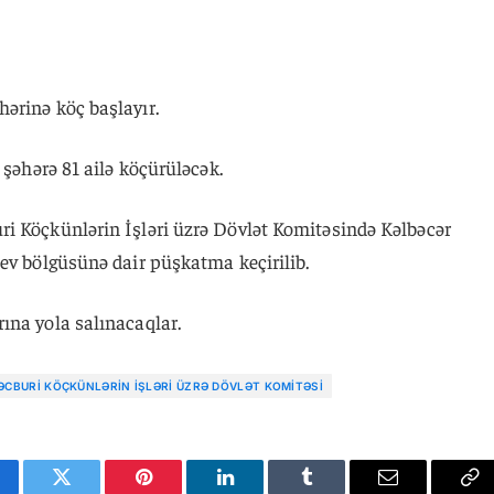
ərinə köç başlayır.
 şəhərə 81 ailə köçürüləcək.
i Köçkünlərin İşləri üzrə Dövlət Komitəsində Kəlbəcər
ev bölgüsünə dair püşkatma keçirilib.
ına yola salınacaqlar.
ƏCBURI KÖÇKÜNLƏRIN İŞLƏRI ÜZRƏ DÖVLƏT KOMITƏSI
cebook
Twitter
Pinterest
LinkedIn
Tumblr
Email
Co