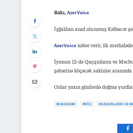
Bakı,
AzerVoice
İşğaldan azad olunmuş Kəlbəcər şəh
xəbər verir, ilk mərhələdə
AzerVoice
İyunun 12-də Qaçqınların və Məcbur
şəhərinə köçəcək sakinlər arasında 
Onlar yaxın günlərdə doğma yurdlar
#KƏLBƏCƏR
#KÖÇ
#QAÇQINLARIN VƏ M
Fa