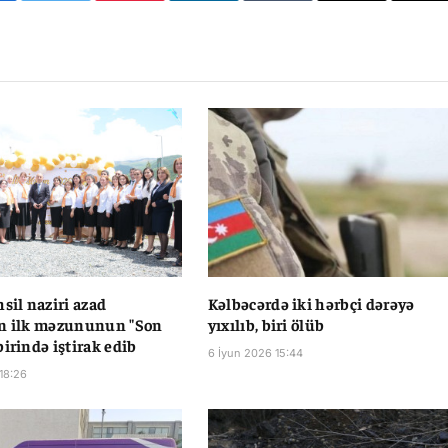
Li
sil naziri azad
Kəlbəcərdə iki hərbçi dərəyə
in ilk məzununun "Son
yıxılıb, biri ölüb
birində iştirak edib
6 İyun 2026 15:44
18:26