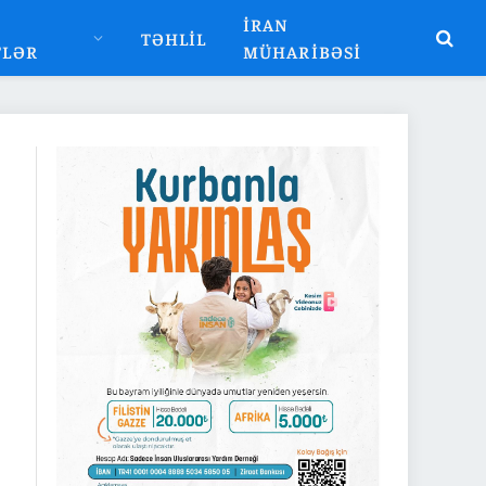
İRAN
TƏHLIL
TLƏR
MÜHARIBƏSI