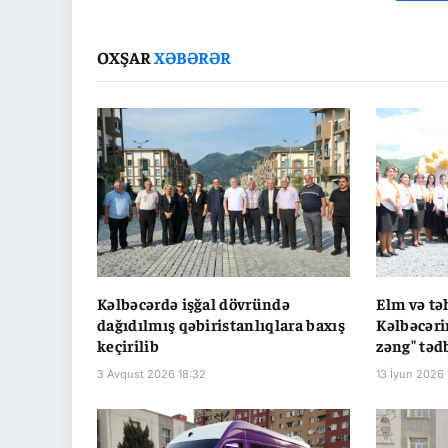
OXŞAR
XƏBƏRƏR
Kəlbəcərdə işğal dövründə
Elm və təh
dağıdılmış qəbiristanlıqlara baxış
Kəlbəcər
keçirilib
zəng" təd
3 Avqust 2026 18:32
13 İyun 2026 