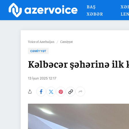
BAŞ
XƏ
XƏBƏR
LE
Voice of Azerbaijan
/
Cəmiyyət
CƏMIYYƏT
Kəlbəcər şəhərinə ilk 
13 İyun 2025 12:17