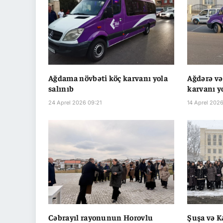
Ağdama növbəti köç karvanı yola
Ağdərə və
salınıb
karvanı y
24 Aprel 2026 09:21
14 Aprel 2026
Cəbrayıl rayonunun Horovlu
Şuşa və K