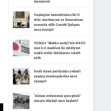
mənzərəsi
Vaşinqton sammitindən bir il
ötür: Azərbaycan və Ermənistan
arasında sülh Cənubi Qafqazı
necə dəyişir?
Türkiyə “Məkkə sazişi”nin NATO-
nun 5-ci maddəsi ilə ziddiyyət
təşkil etdiyi iddialarını təkzib
edib
İsrail siyasi partiyaları yəhudi
yaşayış məntəqələrinə necə
yanaşır?
"Alman ordusunun qara günü"-
Amyen döyüşü necə başladı?
py