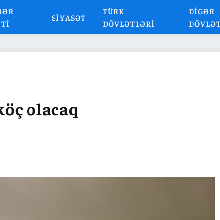
BƏR
TÜRK
DIGƏR
SIYASƏT
NTI
DÖVLƏTLƏRI
DÖVLƏ
köç olacaq