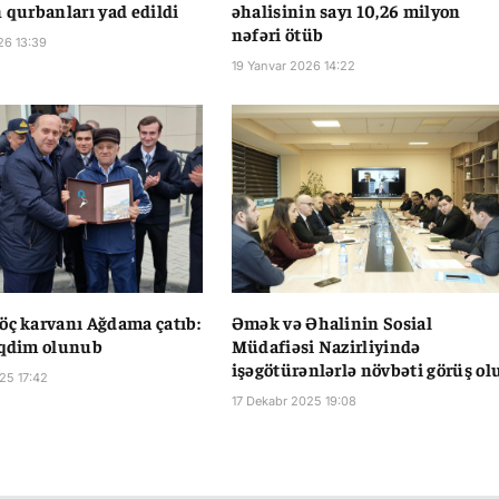
n qurbanları yad edildi
əhalisinin sayı 10,26 milyon
nəfəri ötüb
26 13:39
19 Yanvar 2026 14:22
öç karvanı Ağdama çatıb:
Əmək və Əhalinin Sosial
əqdim olunub
Müdafiəsi Nazirliyində
işəgötürənlərlə növbəti görüş ol
25 17:42
17 Dekabr 2025 19:08