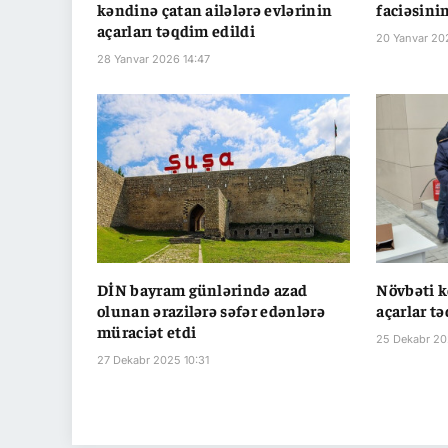
kəndinə çatan ailələrə evlərinin
faciəsini
açarları təqdim edildi
20 Yanvar 20
28 Yanvar 2026 14:47
DİN bayram günlərində azad
Növbəti k
olunan ərazilərə səfər edənlərə
açarlar t
müraciət etdi
25 Dekabr 20
27 Dekabr 2025 10:31