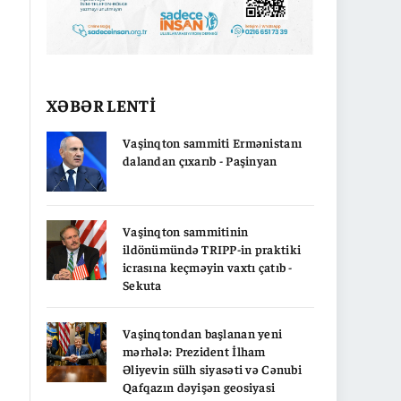
XƏBƏR LENTİ
Vaşinqton sammiti Ermənistanı
dalandan çıxarıb - Paşinyan
Vaşinqton sammitinin
ildönümündə TRIPP-in praktiki
icrasına keçməyin vaxtı çatıb -
Sekuta
Vaşinqtondan başlanan yeni
mərhələ: Prezident İlham
Əliyevin sülh siyasəti və Cənubi
Qafqazın dəyişən geosiyasi