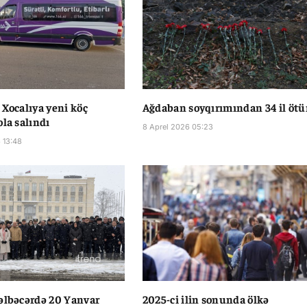
 Xocalıya yeni köç
Ağdaban soyqırımından 34 il ötü
ola salındı
8 Aprel 2026 05:23
 13:48
əlbəcərdə 20 Yanvar
2025-ci ilin sonunda ölkə