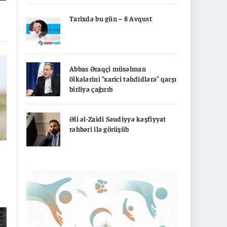
nk
Tarixdə bu gün – 8 Avqust
Abbas Əraqçi müsəlman
ölkələrini "xarici təhdidlərə" qarşı
birliyə çağırıb
Əli əl-Zaidi Səudiyyə kəşfiyyat
rəhbəri ilə görüşüb