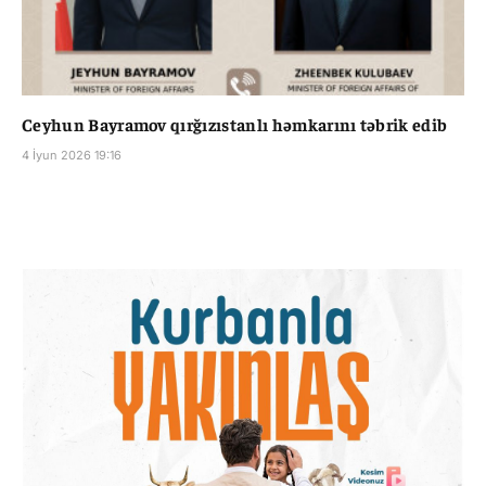
Ceyhun Bayramov qırğızıstanlı həmkarını təbrik edib
4 İyun 2026 19:16