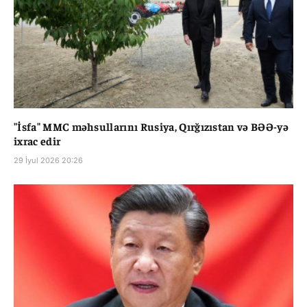
"İsfa" MMC məhsullarını Rusiya, Qırğızıstan və BƏƏ-yə
ixrac edir
29 İyul 2026 20:26