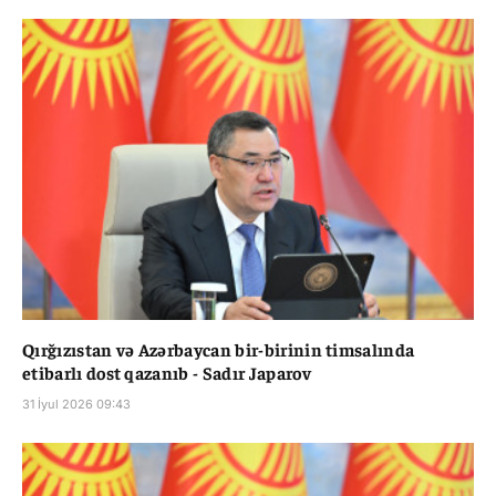
Qırğızıstan və Azərbaycan bir-birinin timsalında
etibarlı dost qazanıb - Sadır Japarov
31 İyul 2026 09:43