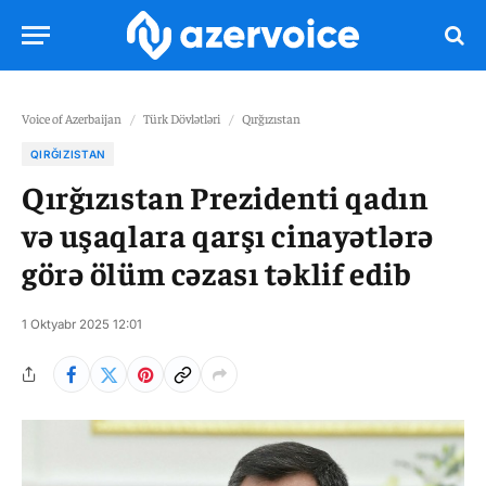
Voice of Azerbaijan
/
Türk Dövlətləri
/
Qırğızıstan
QIRĞIZISTAN
Qırğızıstan Prezidenti qadın
və uşaqlara qarşı cinayətlərə
görə ölüm cəzası təklif edib
1 Oktyabr 2025 12:01