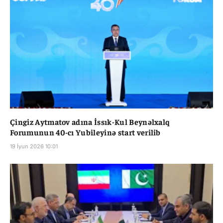
Çingiz Aytmatov adına İssık-Kul Beynəlxalq
Forumunun 40-cı Yubileyinə start verilib
19 İyun 2026 10:01