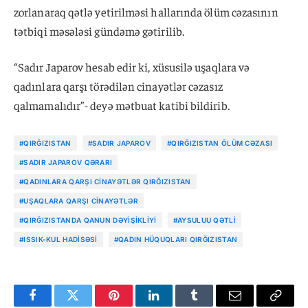
zorlanaraq qətlə yetirilməsi hallarında ölüm cəzasının
tətbiqi məsələsi gündəmə gətirilib.
“Sadır Japarov hesab edir ki, xüsusilə uşaqlara və
qadınlara qarşı törədilən cinayətlər cəzasız
qalmamalıdır”- deyə mətbuat katibi bildirib.
#QIRĞIZISTAN
#SADIR JAPAROV
#QIRĞIZISTAN ÖLÜM CƏZASI
#SADIR JAPAROV QƏRARI
#QADINLARA QARŞI CINAYƏTLƏR QIRĞIZISTAN
#UŞAQLARA QARŞI CINAYƏTLƏR
#QIRĞIZISTANDA QANUN DƏYIŞIKLIYI
#AYSULUU QƏTLI
#ISSIK-KUL HADISƏSI
#QADIN HÜQUQLARI QIRĞIZISTAN
Facebook
Twitter
Pinterest
LinkedIn
Tumblr
Email
Copy