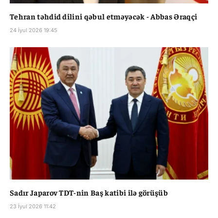
Tehran təhdid dilini qəbul etməyəcək - Abbas Əraqçi
24 İyul 2026 19:45
Sadır Japarov TDT-nin Baş katibi ilə görüşüb
23 İyul 2026 11:42