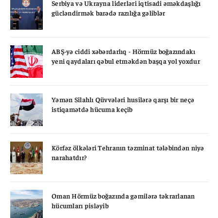
Serbiya və Ukrayna liderləri iqtisadi əməkdaşlığı
gücləndirmək barədə razılığa gəliblər
ABŞ-yə ciddi xəbərdarlıq - Hörmüz boğazındakı
yeni qaydaları qəbul etməkdən başqa yol yoxdur
Yəmən Silahlı Qüvvələri husilərə qarşı bir neçə
istiqamətdə hücuma keçib
Körfəz ölkələri Tehranın təzminat tələbindən niyə
narahatdır?
Oman Hörmüz boğazında gəmilərə təkrarlanan
hücumları pisləyib