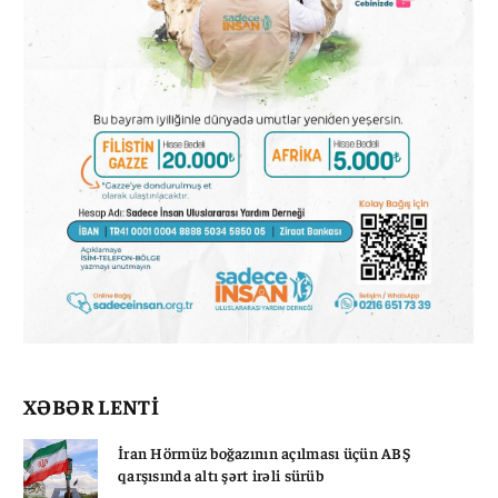
XƏBƏR LENTİ
İran Hörmüz boğazının açılması üçün ABŞ
qarşısında altı şərt irəli sürüb