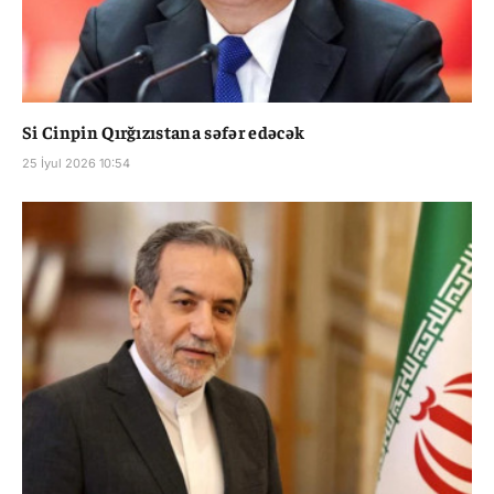
Si Cinpin Qırğızıstana səfər edəcək
25 İyul 2026 10:54