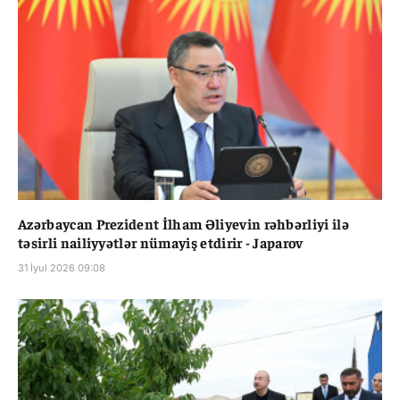
Azərbaycan Prezident İlham Əliyevin rəhbərliyi ilə
təsirli nailiyyətlər nümayiş etdirir - Japarov
31 İyul 2026 09:08