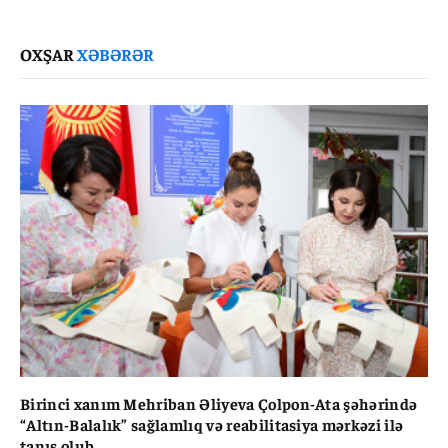
Link
OXŞAR
XƏBƏRƏR
Birinci xanım Mehriban Əliyeva Çolpon-Ata şəhərində
“Altın-Balalık” sağlamlıq və reabilitasiya mərkəzi ilə
tanış olub