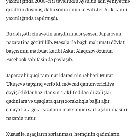
yaxınlığında 2008-ci il təvəllüdlü Aysuluu adlı yeniyetmə
qız itkin düşmüş, daha sonra onun meyiti Jel-Arık kəndi
yaxınlığında tapılmışdı.
Bu dəhşətli cinayətin araşdırılması şəxsən Japarovun
nəzarətinə götürülüb. Məsələ ilə bağlı məlumatı dövlət
başçısının mətbuat katibi Askat Alaqozov özünün
Facebook səhifəsində paylaşıb.
Japarov hüquqi təminat idarəsinin rəhbəri Murat
Ukuşevə tapşırıq verib ki, mövcud qanunvericiliyə
dəyişikliklər hazırlansın. Təklif edilən düzəlişlər
qadınlara və uşaqlara qarşı zorakılıqla bağlı ağır
cinayətlərə görə cəzaların maksimum sərtləşdirilməsini
nəzərdə tutur.
Xüsusilə, uşaqların zorlanması, həmçinin qadınların