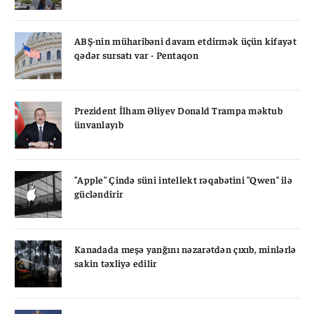
ABŞ-nin müharibəni davam etdirmək üçün kifayət
qədər sursatı var - Pentaqon
Prezident İlham Əliyev Donald Trampa məktub
ünvanlayıb
"Apple" Çində süni intellekt rəqabətini "Qwen" ilə
gücləndirir
Kanadada meşə yanğını nəzarətdən çıxıb, minlərlə
sakin təxliyə edilir