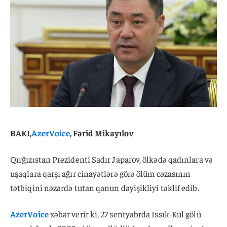
BAKI,
AzerVoice
, Fərid Mikayılov
Qırğızıstan Prezidenti Sadır Japarov, ölkədə qadınlara və
uşaqlara qarşı ağır cinayətlərə görə ölüm cəzasının
tətbiqini nəzərdə tutan qanun dəyişikliyi təklif edib.
AzerVoice
xəbər verir ki, 27 sentyabrda Issık-Kul gölü