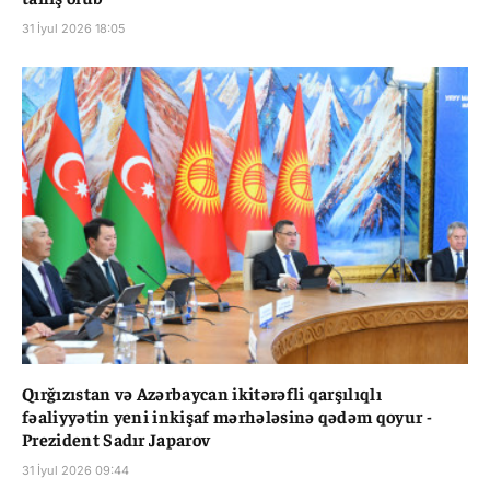
31 İyul 2026 18:05
Qırğızıstan və Azərbaycan ikitərəfli qarşılıqlı
fəaliyyətin yeni inkişaf mərhələsinə qədəm qoyur -
Prezident Sadır Japarov
31 İyul 2026 09:44