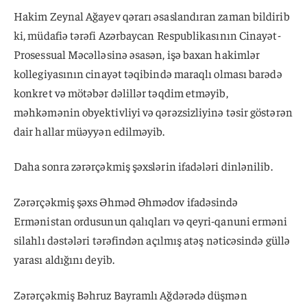
Hakim Zeynal Ağayev qərarı əsaslandıran zaman bildirib
ki, müdafiə tərəfi Azərbaycan Respublikasının Cinayət-
Prosessual Məcəlləsinə əsasən, işə baxan hakimlər
kollegiyasının cinayət təqibində maraqlı olması barədə
konkret və mötəbər dəlillər təqdim etməyib,
məhkəmənin obyektivliyi və qərəzsizliyinə təsir göstərən
dair hallar müəyyən edilməyib.
Daha sonra zərərçəkmiş şəxslərin ifadələri dinlənilib.
Zərərçəkmiş şəxs Əhməd Əhmədov ifadəsində
Ermənistan ordusunun qalıqları və qeyri-qanuni erməni
silahlı dəstələri tərəfindən açılmış atəş nəticəsində güllə
yarası aldığını deyib.
Zərərçəkmiş Bəhruz Bayramlı Ağdərədə düşmən