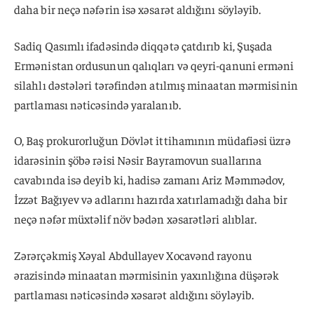
daha bir neçə nəfərin isə xəsarət aldığını söyləyib.
Sadiq Qasımlı ifadəsində diqqətə çatdırıb ki, Şuşada
Ermənistan ordusunun qalıqları və qeyri-qanuni erməni
silahlı dəstələri tərəfindən atılmış minaatan mərmisinin
partlaması nəticəsində yaralanıb.
O, Baş prokurorluğun Dövlət ittihamının müdafiəsi üzrə
idarəsinin şöbə rəisi Nəsir Bayramovun suallarına
cavabında isə deyib ki, hadisə zamanı Ariz Məmmədov,
İzzət Bağıyev və adlarını hazırda xatırlamadığı daha bir
neçə nəfər müxtəlif növ bədən xəsarətləri alıblar.
Zərərçəkmiş Xəyal Abdullayev Xocavənd rayonu
ərazisində minaatan mərmisinin yaxınlığına düşərək
partlaması nəticəsində xəsarət aldığını söyləyib.