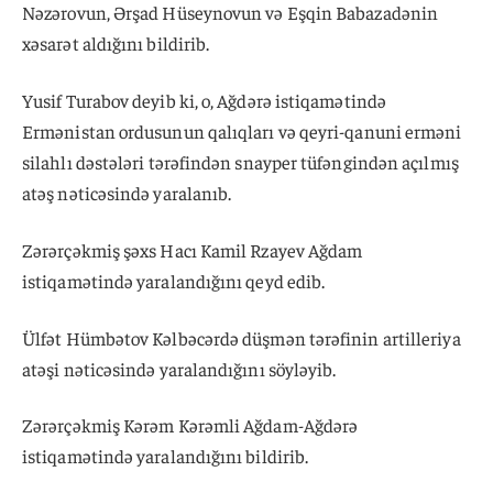
Nəzərovun, Ərşad Hüseynovun və Eşqin Babazadənin
xəsarət aldığını bildirib.
Yusif Turabov deyib ki, o, Ağdərə istiqamətində
Ermənistan ordusunun qalıqları və qeyri-qanuni erməni
silahlı dəstələri tərəfindən snayper tüfəngindən açılmış
atəş nəticəsində yaralanıb.
Zərərçəkmiş şəxs Hacı Kamil Rzayev Ağdam
istiqamətində yaralandığını qeyd edib.
Ülfət Hümbətov Kəlbəcərdə düşmən tərəfinin artilleriya
atəşi nəticəsində yaralandığını söyləyib.
Zərərçəkmiş Kərəm Kərəmli Ağdam-Ağdərə
istiqamətində yaralandığını bildirib.