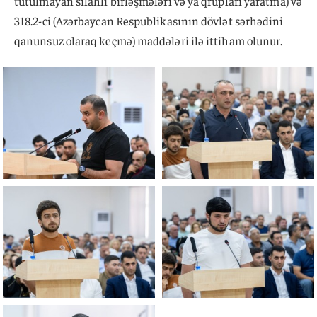
tutulmayan silahlı birləşmələri və ya qrupları yaratma) və
318.2-ci (Azərbaycan Respublikasının dövlət sərhədini
qanunsuz olaraq keçmə) maddələri ilə ittiham olunur.