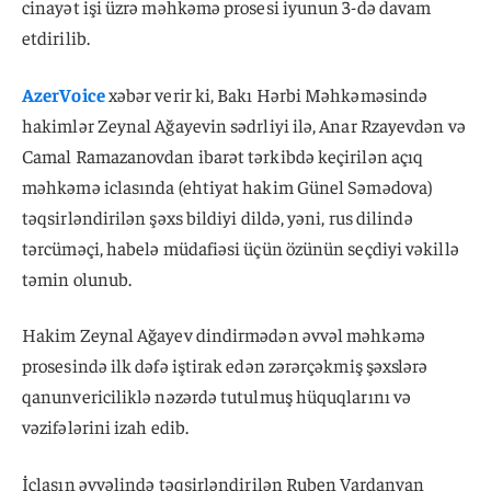
cinayət işi üzrə məhkəmə prosesi iyunun 3-də davam
etdirilib.
AzerVoice
xəbər verir ki, Bakı Hərbi Məhkəməsində
hakimlər Zeynal Ağayevin sədrliyi ilə, Anar Rzayevdən və
Camal Ramazanovdan ibarət tərkibdə keçirilən açıq
məhkəmə iclasında (ehtiyat hakim Günel Səmədova)
təqsirləndirilən şəxs bildiyi dildə, yəni, rus dilində
tərcüməçi, habelə müdafiəsi üçün özünün seçdiyi vəkillə
təmin olunub.
Hakim Zeynal Ağayev dindirmədən əvvəl məhkəmə
prosesində ilk dəfə iştirak edən zərərçəkmiş şəxslərə
qanunvericiliklə nəzərdə tutulmuş hüquqlarını və
vəzifələrini izah edib.
İclasın əvvəlində təqsirləndirilən Ruben Vardanyan