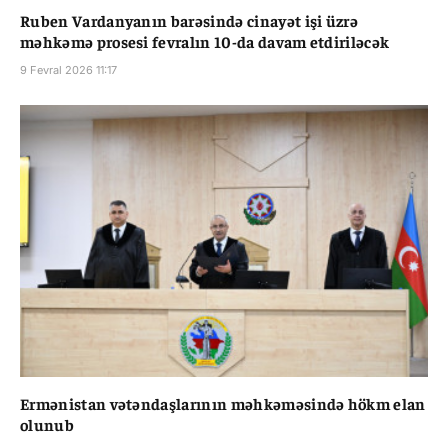
Ruben Vardanyanın barəsində cinayət işi üzrə
məhkəmə prosesi fevralın 10-da davam etdiriləcək
9 Fevral 2026 11:17
Ermənistan vətəndaşlarının məhkəməsində hökm elan
olunub