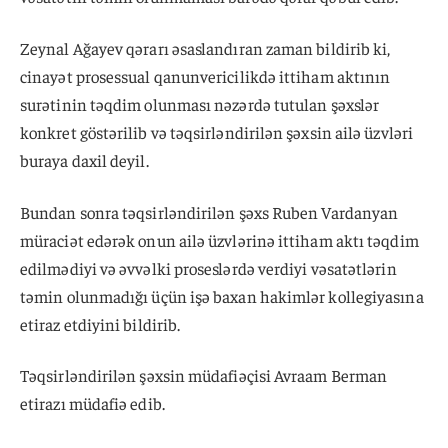
Zeynal Ağayev qərarı əsaslandıran zaman bildirib ki,
cinayət prosessual qanunvericilikdə ittiham aktının
surətinin təqdim olunması nəzərdə tutulan şəxslər
konkret göstərilib və təqsirləndirilən şəxsin ailə üzvləri
buraya daxil deyil.
Bundan sonra təqsirləndirilən şəxs Ruben Vardanyan
müraciət edərək onun ailə üzvlərinə ittiham aktı təqdim
edilmədiyi və əvvəlki proseslərdə verdiyi vəsatətlərin
təmin olunmadığı üçün işə baxan hakimlər kollegiyasına
etiraz etdiyini bildirib.
Təqsirləndirilən şəxsin müdafiəçisi Avraam Berman
etirazı müdafiə edib.