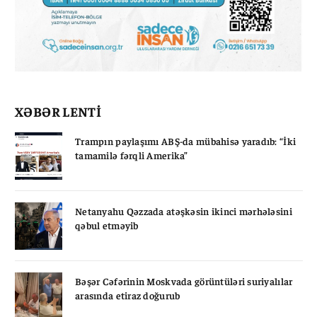
XƏBƏR LENTİ
Trampın paylaşımı ABŞ-da mübahisə yaradıb: “İki
tamamilə fərqli Amerika”
Netanyahu Qəzzada atəşkəsin ikinci mərhələsini
qəbul etməyib
Bəşər Cəfərinin Moskvada görüntüləri suriyalılar
arasında etiraz doğurub