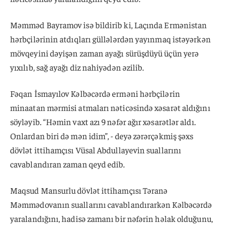
Məmməd Bayramov isə bildirib ki, Laçında Ermənistan
hərbçilərinin atdıqları güllələrdən yayınmaq istəyərkən
mövqeyini dəyişən zaman ayağı sürüşdüyü üçün yerə
yıxılıb, sağ ayağı diz nahiyədən əzilib.
Fəqan İsmayılov Kəlbəcərdə erməni hərbçilərin
minaatan mərmisi atmaları nəticəsində xəsarət aldığını
söyləyib. “Həmin vaxt azı 9 nəfər ağır xəsarətlər aldı.
Onlardan biri də mən idim”, - deyə zərərçəkmiş şəxs
dövlət ittihamçısı Vüsal Abdullayevin suallarını
cavablandıran zaman qeyd edib.
Maqsud Mansurlu dövlət ittihamçısı Təranə
Məmmədovanın suallarını cavablandırarkən Kəlbəcərdə
yaralandığını, hadisə zamanı bir nəfərin həlak olduğunu,