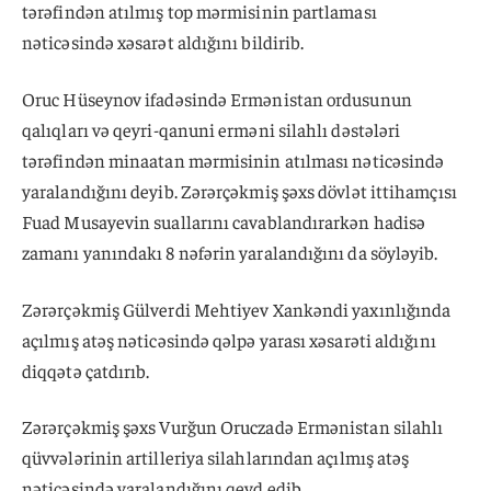
tərəfindən atılmış top mərmisinin partlaması
nəticəsində xəsarət aldığını bildirib.
Oruc Hüseynov ifadəsində Ermənistan ordusunun
qalıqları və qeyri-qanuni erməni silahlı dəstələri
tərəfindən minaatan mərmisinin atılması nəticəsində
yaralandığını deyib. Zərərçəkmiş şəxs dövlət ittihamçısı
Fuad Musayevin suallarını cavablandırarkən hadisə
zamanı yanındakı 8 nəfərin yaralandığını da söyləyib.
Zərərçəkmiş Gülverdi Mehtiyev Xankəndi yaxınlığında
açılmış atəş nəticəsində qəlpə yarası xəsarəti aldığını
diqqətə çatdırıb.
Zərərçəkmiş şəxs Vurğun Oruczadə Ermənistan silahlı
qüvvələrinin artilleriya silahlarından açılmış atəş
nəticəsində yaralandığını qeyd edib.