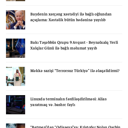
Baydenin xərçəng xəstəliyi ilə bağlı oğlundan
açıqlama: Xəstəlik bütün bədəninə yayılıb
Bakı Təşəbbüs Qrupu 9 Avqust - Beynəlxalq Yerli
Xalqlar Günü ilə bağlı məlumat yayıb
Məkkə sazişi “Terrorsuz Türkiyə” ilə əlaqəlidirmi?
Linuxda terminalın fərdiləşdirilməsi: Alias
yaratmaq və .bashrc faylı
“Betmen”dən “Odisseya”ya: Kristofer Nolan Qərbin