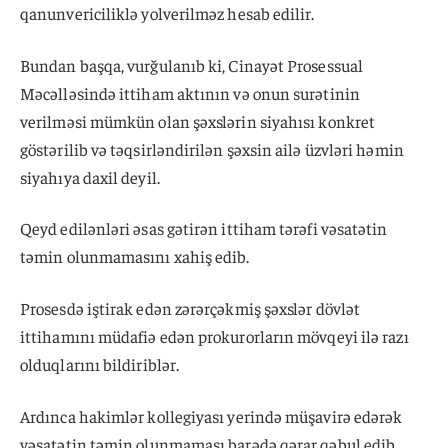
qanunvericiliklə yolverilməz hesab edilir.
Bundan başqa, vurğulanıb ki, Cinayət Prosessual
Məcəlləsində ittiham aktının və onun surətinin
verilməsi mümkün olan şəxslərin siyahısı konkret
göstərilib və təqsirləndirilən şəxsin ailə üzvləri həmin
siyahıya daxil deyil.
Qeyd edilənləri əsas gətirən ittiham tərəfi vəsatətin
təmin olunmamasını xahiş edib.
Prosesdə iştirak edən zərərçəkmiş şəxslər dövlət
ittihamını müdafiə edən prokurorların mövqeyi ilə razı
olduqlarını bildiriblər.
Ardınca hakimlər kollegiyası yerində müşavirə edərək
vəsatətin təmin olunmaması barədə qərar qəbul edib.