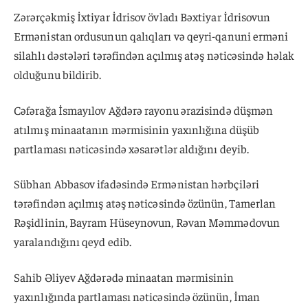
Zərərçəkmiş İxtiyar İdrisov övladı Bəxtiyar İdrisovun
Ermənistan ordusunun qalıqları və qeyri-qanuni erməni
silahlı dəstələri tərəfindən açılmış atəş nəticəsində həlak
olduğunu bildirib.
Cəfərağa İsmayılov Ağdərə rayonu ərazisində düşmən
atılmış minaatanın mərmisinin yaxınlığına düşüb
partlaması nəticəsində xəsarətlər aldığını deyib.
Sübhan Abbasov ifadəsində Ermənistan hərbçiləri
tərəfindən açılmış atəş nəticəsində özünün, Tamerlan
Rəşidlinin, Bayram Hüseynovun, Rəvan Məmmədovun
yaralandığını qeyd edib.
Sahib Əliyev Ağdərədə minaatan mərmisinin
yaxınlığında partlaması nəticəsində özünün, İman