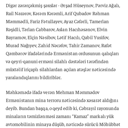
Digər zərərçəkmiş şəxslər - Ərşad Hüseynov, Pərviz Ağalı,
Rail Nəzərov, Kərəm Kərəmli, Arif Qubadov Rəhman
Məmmədli, Fariz Fətullayev, Ayaz Cəfərli, Tamerlan
Rəşidli, Tərlan Cabbarov, Aslan Hacıhəsənov, Elvin
Bayramov, Elçin Nəsibov, Lətif Hacılı, Qabil Yusifov,
Murad Nağıyev, Zahid Nəcəfov, Tahir Zamanov, Rafət
Qəmbərov ifadələrində Ermənistan ordusunun qalıqları
və qeyri-qanuni erməni silahlı dəstələri tərəfindən
müxtəlif iriçaplı silahlardan açılan atəşlər nəticəsində
yaralandıqlarını bildiriblər.
Məhkəmədə ifadə verən Mehman Məmmədov
Ermənistanın mina terroru nəticəsində xəsarət aldığını
deyib. Bundan başqa, o qeyd edib ki, Cəbrayıl rayonunda
minaların təmizlənməsi zamanı “Kamaz” markalı yük
avtomobilinin minaya düşüb, nəticədə sürücü Möhübbət