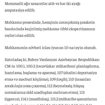
Məmmədli ağır xəsarətlər alıb və hər iki ayağı
amputasiya edilib.
Məhkəmə prosesində, həmçinin zərərçəkmiş şəxslərin
barələrində keçirilmiş məhkəmə-tibbi ekspertizasının
rəyləri elan edilib.
Məhkəmənin növbəti iclası iyunun 10-na təyin olunub.
Xatırladaq ki, Ruben Vardanyan Azərbaycan Respublikası
CM-in 100.1, 100.2 (təcavüzkar müharibəni planlaşdırma,
hazırlama, başlama və aparma), 107 (əhalini deportasiya
etmə və məcburi köçürmə), 109 (təqib), 110 (insanları
zorakılıqla yoxa çıxarma), 112 (beynəlxalq hüquq
normalarına zidd azadlıqdan məhrum etmə), 113
(işgəncə), 114.1 (muzdluluq), 115.2 (müharibə qanunlarını