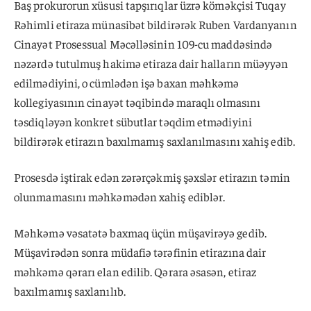
Baş prokurorun xüsusi tapşırıqlar üzrə köməkçisi Tuqay
Rəhimli etiraza münasibət bildirərək Ruben Vardanyanın
Cinayət Prosessual Məcəlləsinin 109-cu maddəsində
nəzərdə tutulmuş hakimə etiraza dair halların müəyyən
edilmədiyini, o cümlədən işə baxan məhkəmə
kollegiyasının cinayət təqibində maraqlı olmasını
təsdiqləyən konkret sübutlar təqdim etmədiyini
bildirərək etirazın baxılmamış saxlanılmasını xahiş edib.
Prosesdə iştirak edən zərərçəkmiş şəxslər etirazın təmin
olunmamasını məhkəmədən xahiş ediblər.
Məhkəmə vəsatətə baxmaq üçün müşavirəyə gedib.
Müşavirədən sonra müdafiə tərəfinin etirazına dair
məhkəmə qərarı elan edilib. Qərara əsasən, etiraz
baxılmamış saxlanılıb.