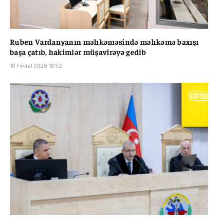
Ruben Vardanyanın məhkəməsində məhkəmə baxışı
başa çatıb, hakimlər müşavirəyə gedib
10 Fevral 2026 18:52