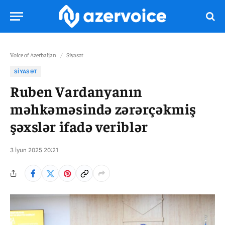
Voice of Azerbaijan
/
Siyasət
SIYASƏT
Ruben Vardanyanın
məhkəməsində zərərçəkmiş
şəxslər ifadə veriblər
3 İyun 2025 20:21