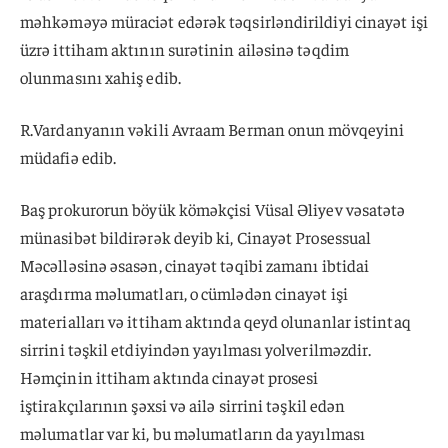
məhkəməyə müraciət edərək təqsirləndirildiyi cinayət işi
üzrə ittiham aktının surətinin ailəsinə təqdim
olunmasını xahiş edib.
R.Vardanyanın vəkili Avraam Berman onun mövqeyini
müdafiə edib.
Baş prokurorun böyük köməkçisi Vüsal Əliyev vəsatətə
münasibət bildirərək deyib ki, Cinayət Prosessual
Məcəlləsinə əsasən, cinayət təqibi zamanı ibtidai
araşdırma məlumatları, o cümlədən cinayət işi
materialları və ittiham aktında qeyd olunanlar istintaq
sirrini təşkil etdiyindən yayılması yolverilməzdir.
Həmçinin ittiham aktında cinayət prosesi
iştirakçılarının şəxsi və ailə sirrini təşkil edən
məlumatlar var ki, bu məlumatların da yayılması