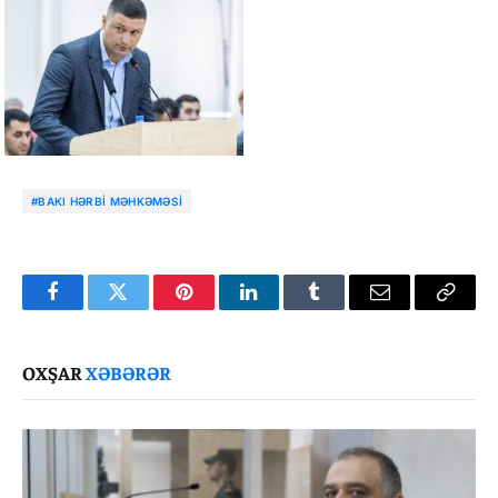
#BAKI HƏRBI MƏHKƏMƏSI
Facebook
Twitter
Pinterest
LinkedIn
Tumblr
Email
Copy
Link
OXŞAR
XƏBƏRƏR