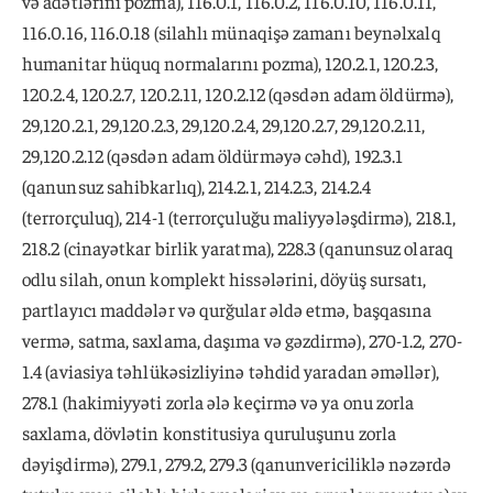
və adətlərini pozma), 116.0.1, 116.0.2, 116.0.10, 116.0.11,
116.0.16, 116.0.18 (silahlı münaqişə zamanı beynəlxalq
humanitar hüquq normalarını pozma), 120.2.1, 120.2.3,
120.2.4, 120.2.7, 120.2.11, 120.2.12 (qəsdən adam öldürmə),
29,120.2.1, 29,120.2.3, 29,120.2.4, 29,120.2.7, 29,120.2.11,
29,120.2.12 (qəsdən adam öldürməyə cəhd), 192.3.1
(qanunsuz sahibkarlıq), 214.2.1, 214.2.3, 214.2.4
(terrorçuluq), 214-1 (terrorçuluğu maliyyələşdirmə), 218.1,
218.2 (cinayətkar birlik yaratma), 228.3 (qanunsuz olaraq
odlu silah, onun komplekt hissələrini, döyüş sursatı,
partlayıcı maddələr və qurğular əldə etmə, başqasına
vermə, satma, saxlama, daşıma və gəzdirmə), 270-1.2, 270-
1.4 (aviasiya təhlükəsizliyinə təhdid yaradan əməllər),
278.1 (hakimiyyəti zorla ələ keçirmə və ya onu zorla
saxlama, dövlətin konstitusiya quruluşunu zorla
dəyişdirmə), 279.1, 279.2, 279.3 (qanunvericiliklə nəzərdə