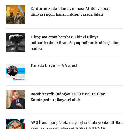
Darfurun Sudandan ayrılması Afrika və ərəb
dünyası üçün hansı riskləri yarada bilər?
Hiroşima atom bombası: İkinci Dünya
müharibəsini bitirən, Soyuq müharibəni başladan
hadisə
Tarixdə bu gün – 6 Avqust
Rəcəb Tayyib Ərdoğan FETÖ üzvü Burkay
Karatepedən şikayətçi olub
ABŞ İrana qarşı blokada çərçivəsində yönləndirilən
gəmilərin sayını 48-ə çatdırıb - CENTCOM