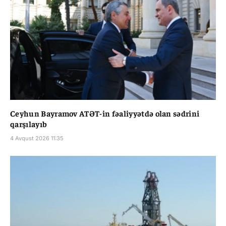
Ceyhun Bayramov ATƏT-in fəaliyyətdə olan sədrini
qarşılayıb
4 Avqust 2026 11:35