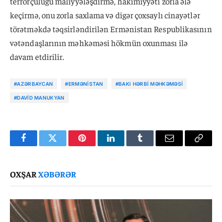
terrorçuluğu maliyyələşdirmə, hakimiyyəti zorla ələ
keçirmə, onu zorla saxlama və digər çoxsaylı cinayətlər
törətməkdə təqsirləndirilən Ermənistan Respublikasının
vətəndaşlarının məhkəməsi hökmün oxunması ilə
davam etdirilir.
#AZƏRBAYCAN
#ERMƏNISTAN
#BAKI HƏRBI MƏHKƏMƏSI
#DAVID MANUKYAN
Facebook
Twitter
Pinterest
LinkedIn
Tumblr
Email
Copy
Link
OXŞAR
XƏBƏRƏR