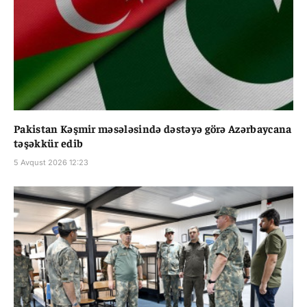
Pakistan Kəşmir məsələsində dəstəyə görə Azərbaycana
təşəkkür edib
5 Avqust 2026 12:23