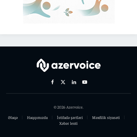
Facebook
X
Linkedin
Youtube
(Twitter)
© 2026 Azervoice.
Əlaqə
Haqqımızda
İstifadə şərtləri
Məxfilik siyasəti
Xəbər lenti