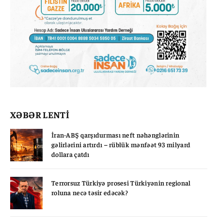
XƏBƏR LENTİ
İran-ABŞ qarşıdurması neft nəhənglərinin
gəlirlərini artırdı – rüblük mənfəət 93 milyard
dollara çatdı
Terrorsuz Türkiyə prosesi Türkiyənin regional
roluna necə təsir edəcək?