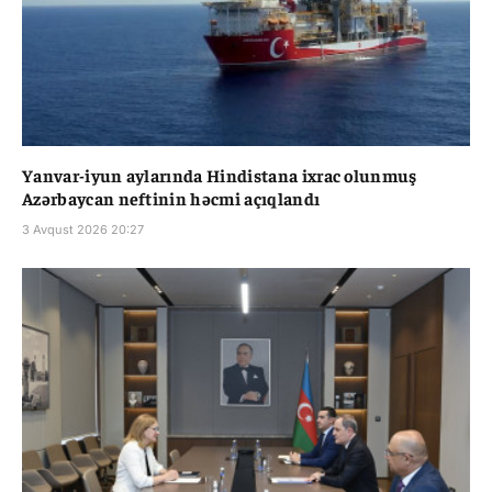
Yanvar-iyun aylarında Hindistana ixrac olunmuş
Azərbaycan neftinin həcmi açıqlandı
3 Avqust 2026 20:27