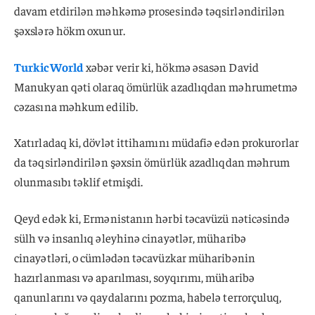
davam etdirilən məhkəmə prosesində təqsirləndirilən
şəxslərə hökm oxunur.
TurkicWorld
xəbər verir ki, hökmə əsasən David
Manukyan qəti olaraq ömürlük azadlıqdan məhrumetmə
cəzasına məhkum edilib.
Xatırladaq ki, dövlət ittihamını müdafiə edən prokurorlar
da təqsirləndirilən şəxsin ömürlük azadlıqdan məhrum
olunmasıbı təklif etmişdi.
Qeyd edək ki, Ermənistanın hərbi təcavüzü nəticəsində
sülh və insanlıq əleyhinə cinayətlər, müharibə
cinayətləri, o cümlədən təcavüzkar müharibənin
hazırlanması və aparılması, soyqırımı, müharibə
qanunlarını və qaydalarını pozma, habelə terrorçuluq,