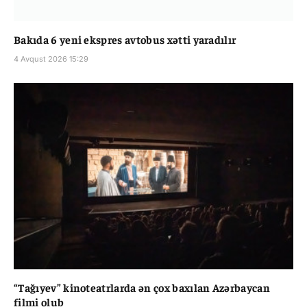
Bakıda 6 yeni ekspres avtobus xətti yaradılır
4 Avqust 2026 15:29
“Tağıyev” kinoteatrlarda ən çox baxılan Azərbaycan
filmi olub