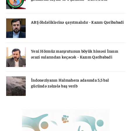
ABŞ öhdəliklərinə qayıtmalıdır - Kazım Qəribabadi
Yeni Hörmüz marşrutunun böyük hissəsi İranın
ərazi sularından keçəcək - Kazım Qəribabadi
İndoneziyanın Halmahera adasında 5,5 bal
gücündə zəlzələ baş verib