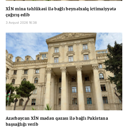
XİN mina təhlükəsi ilə bağlı beynəlxalq ictimaiyyətə
çağırış edib
3 Avqust 2026 16:38
Azərbaycan XİN mədən qəzası ilə bağlı Pakistana
başsağlığı verib