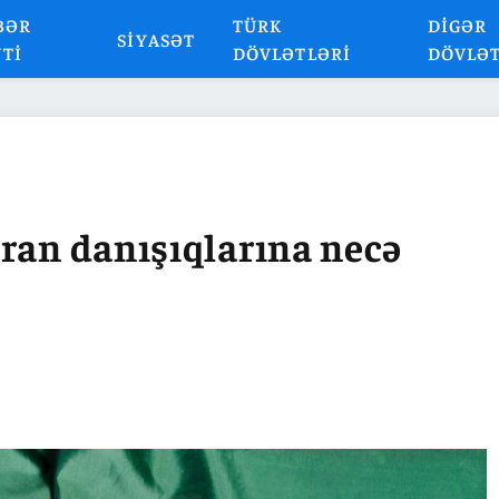
BƏR
TÜRK
DIGƏR
SIYASƏT
NTI
DÖVLƏTLƏRI
DÖVLƏ
ran danışıqlarına necə