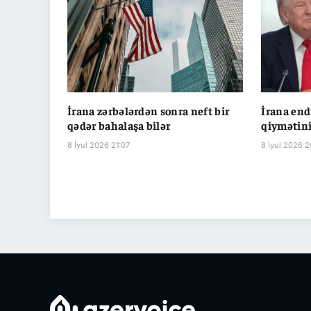
İrana zərbələrdən sonra neft bir
İrana end
qədər bahalaşa bilər
qiymətini
8 İyul 2026 21:07
8 İyul 2026 