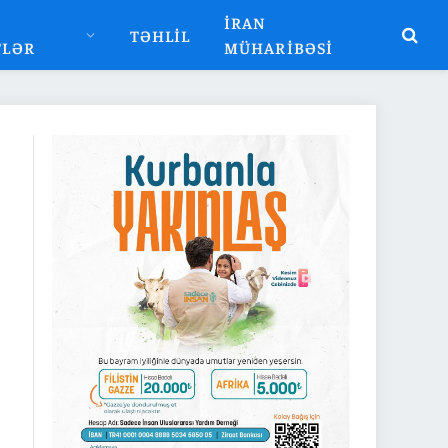
İRAN
TƏHLIL
TLƏR
MÜHARIBƏSI