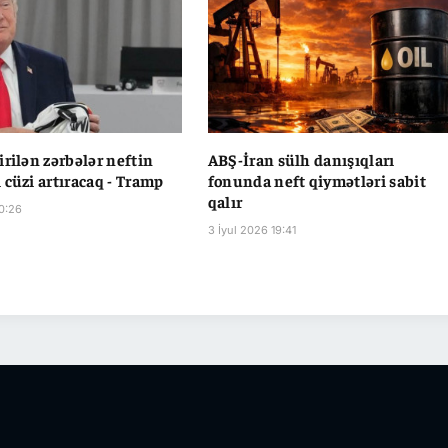
irilən zərbələr neftin
ABŞ-İran sülh danışıqları
 cüzi artıracaq - Tramp
fonunda neft qiymətləri sabit
qalır
20:26
3 İyul 2026 19:41