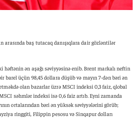
an arasında baş tutacaq danışıqlara dair gözləntilər
iki həftənin ən aşağı səviyyəsinə enib. Brent markalı neftin
bir barel üçün 98,45 dollara düşüb və mayın 7-dən bəri ən
 etməkdə olan bazarlar üzrə MSCI indeksi 0,3 faiz, qlobal
MSCI səhmlər indeksi isə 0,6 faiz artıb. Eyni zamanda
nın ortalarından bəri ən yüksək səviyyələrini görüb;
yziya ringgiti, Filippin pesosu və Sinqapur dolları