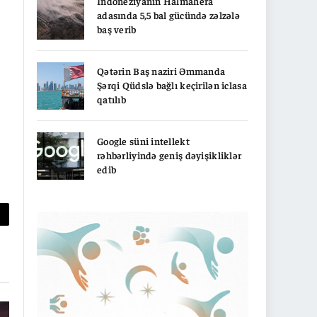
İndoneziyanın Halmahera
adasında 5,5 bal gücündə zəlzələ
baş verib
Qətərin Baş naziri Əmmanda
Şərqi Qüdslə bağlı keçirilən iclasa
qatılıb
Google süni intellekt
rəhbərliyində geniş dəyişikliklər
edib
py
nk