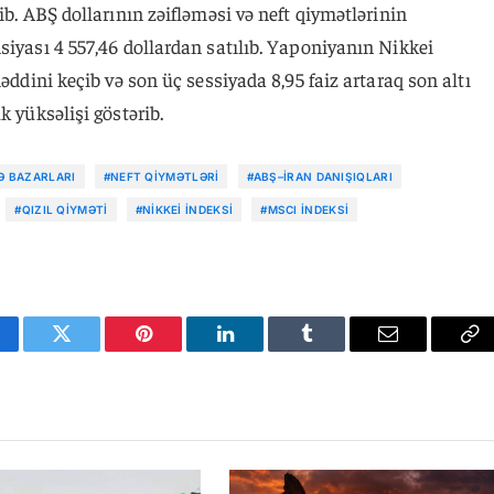
ib. ABŞ dollarının zəifləməsi və neft qiymətlərinin
siyası 4 557,46 dollardan satılıb. Yaponiyanın Nikkei
həddini keçib və son üç sessiyada 8,95 faiz artaraq son altı
k yüksəlişi göstərib.
Ə BAZARLARI
#NEFT QIYMƏTLƏRI
#ABŞ–İRAN DANIŞIQLARI
#QIZIL QIYMƏTI
#NIKKEI INDEKSI
#MSCI INDEKSI
cebook
Twitter
Pinterest
LinkedIn
Tumblr
Email
Co
Li