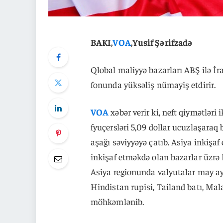
BAKI,
VOA
,Yusif Şərifzadə
Qlobal maliyyə bazarları ABŞ ilə İr
fonunda yüksəliş nümayiş etdirir.
VOA
xəbər verir ki, neft qiymətləri 
fyuçersləri 5,09 dollar ucuzlaşaraq 
aşağı səviyyəyə çatıb. Asiya inkişaf
inkişaf etməkdə olan bazarlar üzrə 
Asiya regionunda valyutalar may ayı
Hindistan rupisi, Tailand batı, Mala
möhkəmlənib.