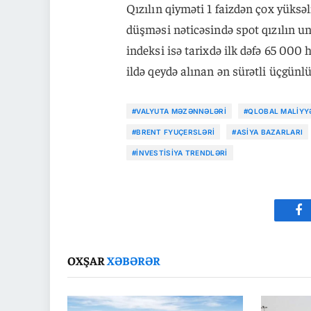
Qızılın qiyməti 1 faizdən çox yüksəl
düşməsi nəticəsində spot qızılın un
indeksi isə tarixdə ilk dəfə 65 000 
ildə qeydə alınan ən sürətli üçgünlü
#VALYUTA MƏZƏNNƏLƏRI
#QLOBAL MALIYY
#BRENT FYUÇERSLƏRI
#ASIYA BAZARLARI
#İNVESTISIYA TRENDLƏRI
Fa
OXŞAR
XƏBƏRƏR