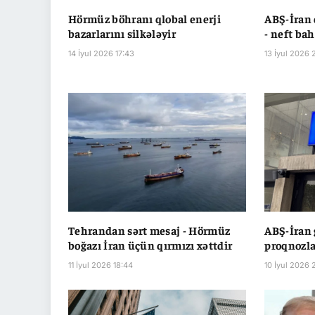
Hörmüz böhranı qlobal enerji
ABŞ-İran 
bazarlarını silkələyir
- neft bah
14 İyul 2026 17:43
13 İyul 2026 
Tehrandan sərt mesaj - Hörmüz
ABŞ-İran 
boğazı İran üçün qırmızı xəttdir
proqnozla
11 İyul 2026 18:44
10 İyul 2026 