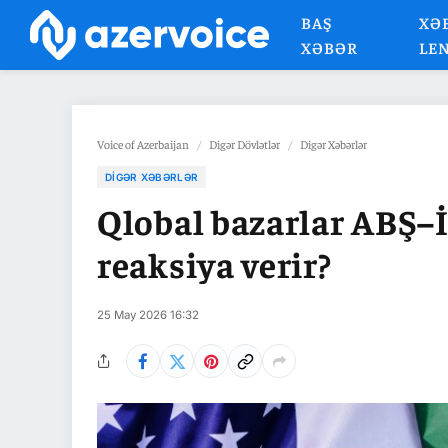
BAŞ
XƏ
XƏBƏR
LE
Voice of Azerbaijan
/
Digər Dövlətlər
/
Digər Xəbərlər
DIGƏR XƏBƏRLƏR
Qlobal bazarlar ABŞ–İ
reaksiya verir?
25 May 2026 16:32