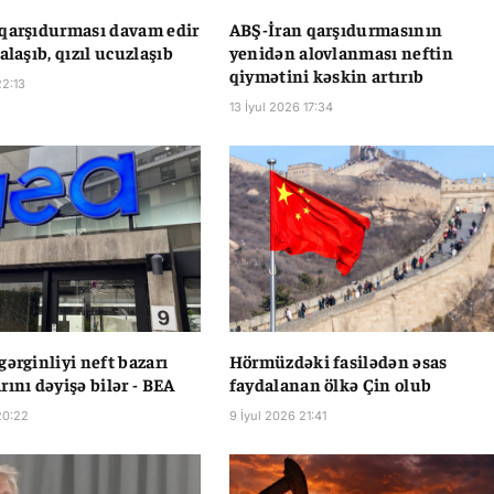
qarşıdurması davam edir
ABŞ-İran qarşıdurmasının
alaşıb, qızıl ucuzlaşıb
yenidən alovlanması neftin
qiymətini kəskin artırıb
22:13
13 İyul 2026 17:34
gərginliyi neft bazarı
Hörmüzdəki fasilədən əsas
rını dəyişə bilər - BEA
faydalanan ölkə Çin olub
20:22
9 İyul 2026 21:41