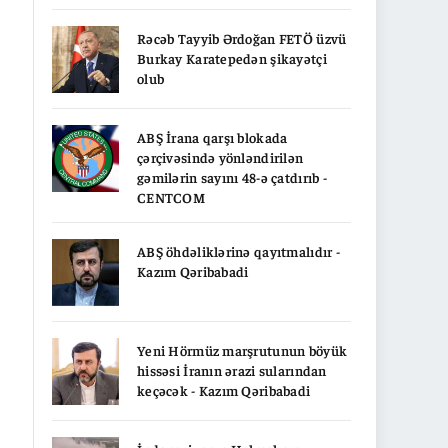
Rəcəb Tayyib Ərdoğan FETÖ üzvü
Burkay Karatepedən şikayətçi
olub
ABŞ İrana qarşı blokada
çərçivəsində yönləndirilən
gəmilərin sayını 48-ə çatdırıb -
CENTCOM
ABŞ öhdəliklərinə qayıtmalıdır -
Kazım Qəribabadi
Yeni Hörmüz marşrutunun böyük
hissəsi İranın ərazi sularından
keçəcək - Kazım Qəribabadi