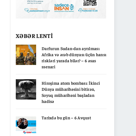
XƏBƏR LENTİ
Darfurun Sudan-dan ayrılması
Afrika və ərəb dünyası üçün hansı
riskləri yarada bilər? – 6 əsas
ssenari
Hiroşima atom bombası: İkinci
Dünya müharibəsini bitirən,
Soyuq müharibəni başladan
hadisə
Tarixdə bu gün – 6 Avqust