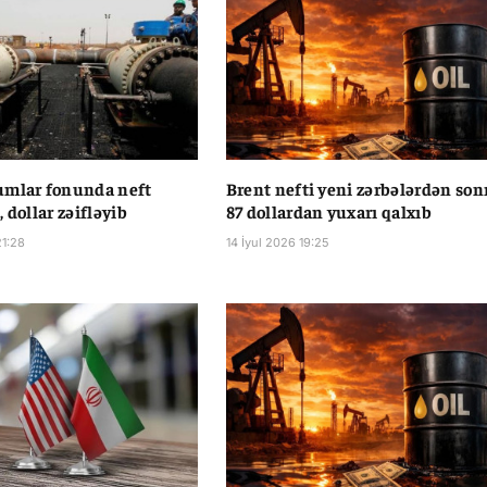
umlar fonunda neft
Brent nefti yeni zərbələrdən son
 dollar zəifləyib
87 dollardan yuxarı qalxıb
21:28
14 İyul 2026 19:25