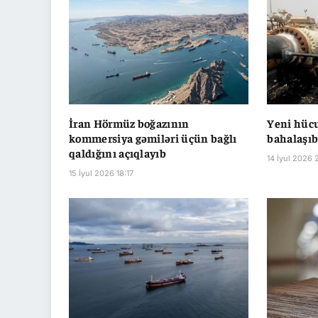
İran Hörmüz boğazının
Yeni hüc
kommersiya gəmiləri üçün bağlı
bahalaşıb,
qaldığını açıqlayıb
14 İyul 2026 
15 İyul 2026 18:17