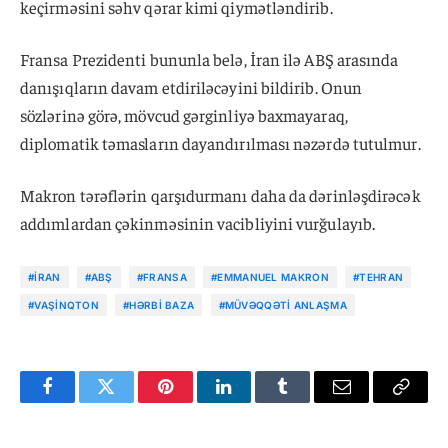
keçirməsini səhv qərar kimi qiymətləndirib.
Fransa Prezidenti bununla belə, İran ilə ABŞ arasında
danışıqların davam etdiriləcəyini bildirib. Onun
sözlərinə görə, mövcud gərginliyə baxmayaraq,
diplomatik təmasların dayandırılması nəzərdə tutulmur.
Makron tərəflərin qarşıdurmanı daha da dərinləşdirəcək
addımlardan çəkinməsinin vacibliyini vurğulayıb.
#İRAN
#ABŞ
#FRANSA
#EMMANUEL MAKRON
#TEHRAN
#VAŞINQTON
#HƏRBI BAZA
#MÜVƏQQƏTI ANLAŞMA
Facebook
Twitter
Pinterest
LinkedIn
Tumblr
Email
Copy
Link