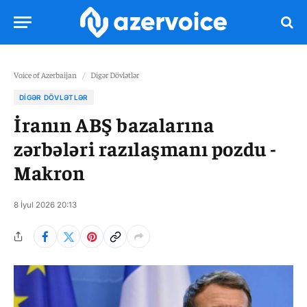
Voice of Azerbaijan
/
Digər Dövlətlər
DIGƏR DÖVLƏTLƏR
İranın ABŞ bazalarına
zərbələri razılaşmanı pozdu -
Makron
8 İyul 2026 20:13