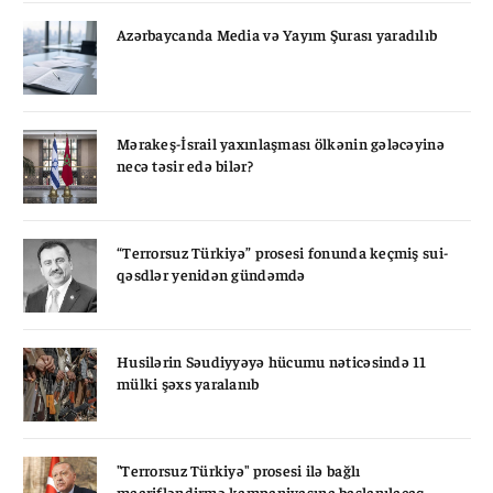
Azərbaycanda Media və Yayım Şurası yaradılıb
Mərakeş-İsrail yaxınlaşması ölkənin gələcəyinə
necə təsir edə bilər?
“Terrorsuz Türkiyə” prosesi fonunda keçmiş sui-
qəsdlər yenidən gündəmdə
Husilərin Səudiyyəyə hücumu nəticəsində 11
mülki şəxs yaralanıb
"Terrorsuz Türkiyə" prosesi ilə bağlı
maarifləndirmə kampaniyasına başlanılacaq