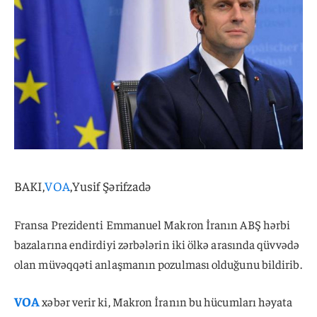
BAKI,
VOA
,Yusif Şərifzadə
Fransa Prezidenti Emmanuel Makron İranın ABŞ hərbi
bazalarına endirdiyi zərbələrin iki ölkə arasında qüvvədə
olan müvəqqəti anlaşmanın pozulması olduğunu bildirib.
VOA
xəbər verir ki, Makron İranın bu hücumları həyata