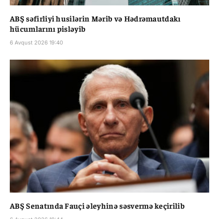
ABŞ səfirliyi husilərin Mərib və Hədrəmautdakı
hücumlarını pisləyib
6 Avqust 2026 19:40
ABŞ Senatında Fauçi əleyhinə səsvermə keçirilib