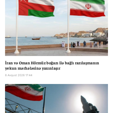
İran və Oman Hörmüz boğazı ilə bağlı razılaşmanın
yekun mərhələsinə yaxınlaşır
6 Avqust 2026 17:44