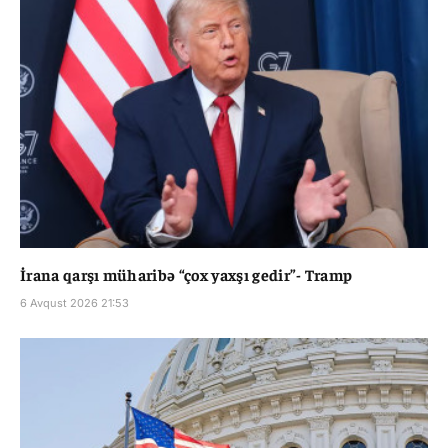
İrana qarşı müharibə “çox yaxşı gedir”- Tramp
6 Avqust 2026 21:53