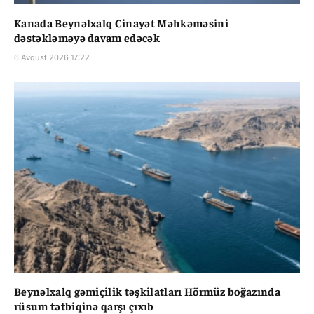
Kanada Beynəlxalq Cinayət Məhkəməsini
dəstəkləməyə davam edəcək
6 Avqust 2026 17:22
Beynəlxalq gəmiçilik təşkilatları Hörmüz boğazında
rüsum tətbiqinə qarşı çıxıb