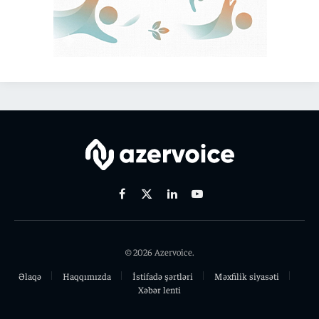
Facebook
X
Linkedin
Youtube
(Twitter)
© 2026 Azervoice.
Əlaqə
Haqqımızda
İstifadə şərtləri
Məxfilik siyasəti
Xəbər lenti