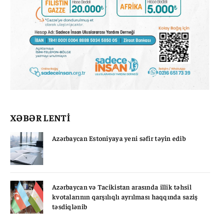
XƏBƏR LENTİ
Azərbaycan Estoniyaya yeni səfir təyin edib
Azərbaycan və Tacikistan arasında illik təhsil
kvotalarının qarşılıqlı ayrılması haqqında saziş
təsdiqlənib