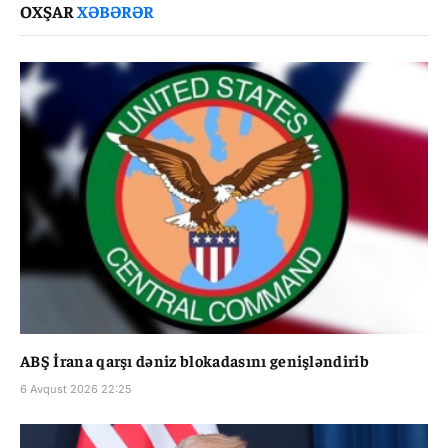
OXŞAR
XƏBƏRƏR
ABŞ İrana qarşı dəniz blokadasını genişləndirib
6 Avqust 2026 22:25