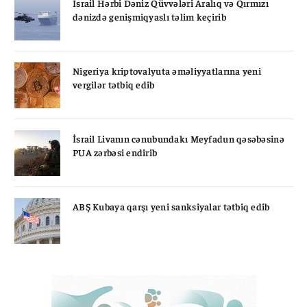
İsrail Hərbi Dəniz Qüvvələri Aralıq və Qırmızı
dənizdə genişmiqyaslı təlim keçirib
Nigeriya kriptovalyuta əməliyyatlarına yeni
vergilər tətbiq edib
İsrail Livanın cənubundakı Meyfadun qəsəbəsinə
PUA zərbəsi endirib
ABŞ Kubaya qarşı yeni sanksiyalar tətbiq edib