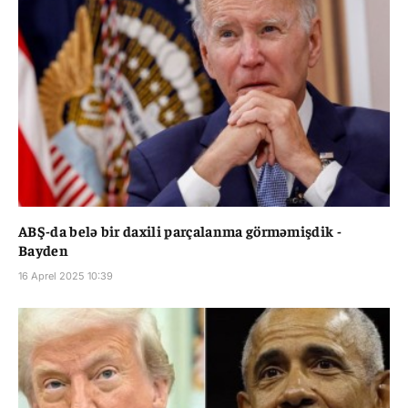
ABŞ-da belə bir daxili parçalanma görməmişdik -
Bayden
16 Aprel 2025 10:39