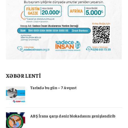
XƏBƏR LENTİ
Tarixdə bu gün – 7 Avqust
ABŞ İrana qarşı dəniz blokadasını genişləndirib