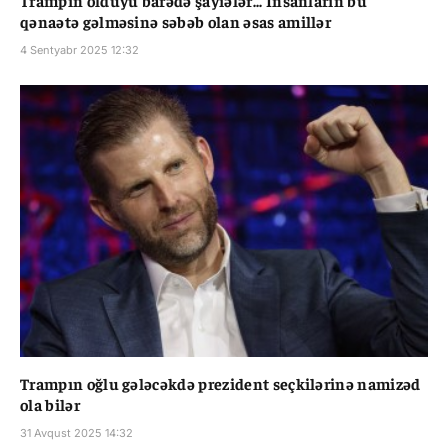
qənaətə gəlməsinə səbəb olan əsas amillər
4 Sentyabr 2025 12:32
Trampın oğlu gələcəkdə prezident seçkilərinə namizəd
ola bilər
31 Avqust 2025 14:32