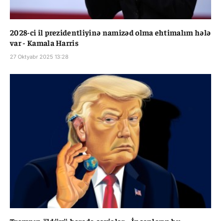
2028-ci il prezidentliyinə namizəd olma ehtimalım hələ
var - Kamala Harris
27 Oktyabr 2025 13:28
Trampın öldüyü barədə şayiələr... İnsanların bu