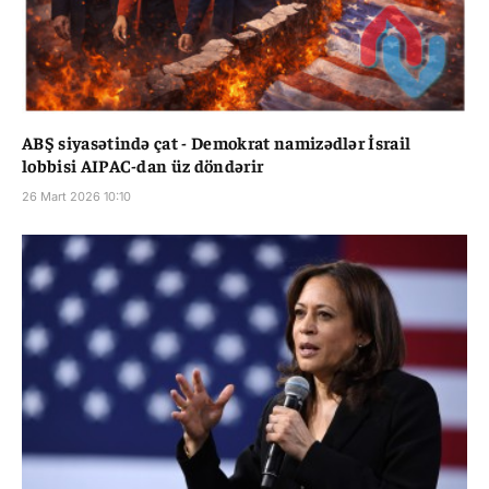
ABŞ siyasətində çat - Demokrat namizədlər İsrail
lobbisi AIPAC-dan üz döndərir
26 Mart 2026 10:10