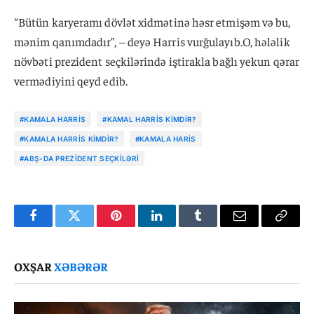
“Bütün karyeramı dövlət xidmətinə həsr etmişəm və bu,
mənim qanımdadır”, – deyə Harris vurğulayıb.O, hələlik
növbəti prezident seçkilərində iştirakla bağlı yekun qərar
vermədiyini qeyd edib.
#KAMALA HARRIS
#KAMAL HARRIS KIMDIR?
#KAMALA HARRIS KIMDIR?
#KAMALA HARIS
#ABŞ-DA PREZIDENT SEÇKILƏRI
Facebook
Twitter
Pinterest
LinkedIn
Tumblr
Email
Copy
Link
OXŞAR
XƏBƏRƏR