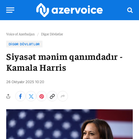
Voice of Azerbaijan
/
Digər Dövlətlər
DIGƏR DÖVLƏTLƏR
Siyasət mənim qanımdadır -
Kamala Harris
26 Oktyabr 2025 10:20