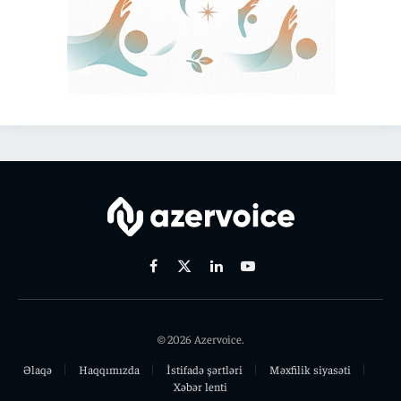
Facebook
X
Linkedin
Youtube
(Twitter)
© 2026 Azervoice.
Əlaqə
Haqqımızda
İstifadə şərtləri
Məxfilik siyasəti
Xəbər lenti