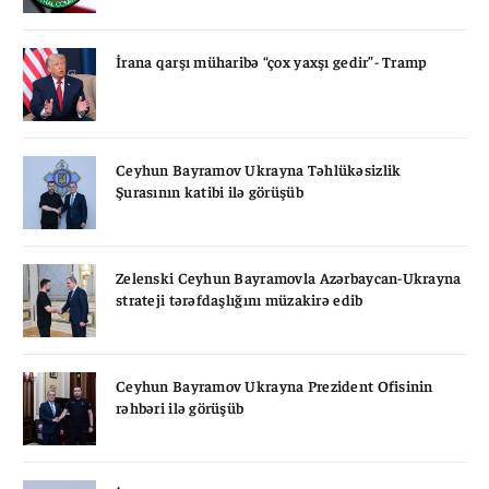
İrana qarşı müharibə “çox yaxşı gedir”- Tramp
Ceyhun Bayramov Ukrayna Təhlükəsizlik
Şurasının katibi ilə görüşüb
Zelenski Ceyhun Bayramovla Azərbaycan-Ukrayna
strateji tərəfdaşlığını müzakirə edib
Ceyhun Bayramov Ukrayna Prezident Ofisinin
rəhbəri ilə görüşüb