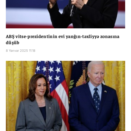
ABŞ vitse-prezidentinin evi yanğın-təxliyyə zonasına
düşüb
8 Yanvar 2025 11:18