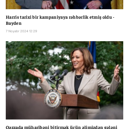
Harris tarixi bir kampaniyaya rəhbərlik etmiş oldu -
Bayden
7 Noyabr 2024 12:29
Qəzzada müharibəni bitirmək üçün əlimizdən gələni