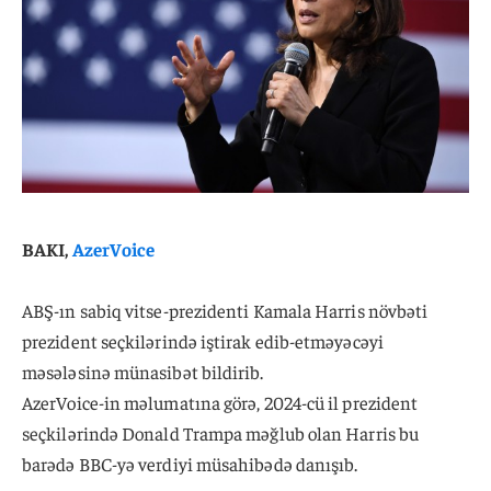
BAKI,
AzerVoice
ABŞ-ın sabiq vitse-prezidenti Kamala Harris növbəti
prezident seçkilərində iştirak edib-etməyəcəyi
məsələsinə münasibət bildirib.
AzerVoice-in məlumatına görə, 2024-cü il prezident
seçkilərində Donald Trampa məğlub olan Harris bu
barədə BBC-yə verdiyi müsahibədə danışıb.