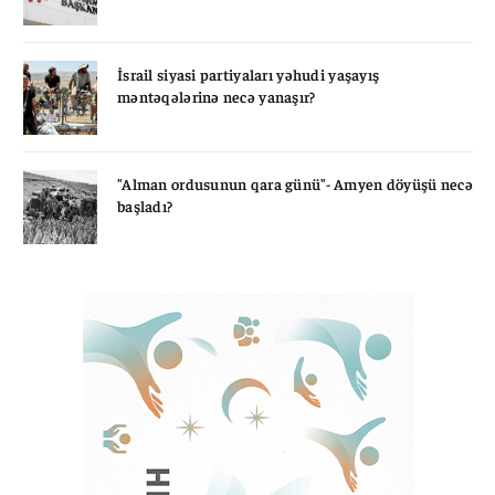
İsrail siyasi partiyaları yəhudi yaşayış
məntəqələrinə necə yanaşır?
"Alman ordusunun qara günü"- Amyen döyüşü necə
başladı?