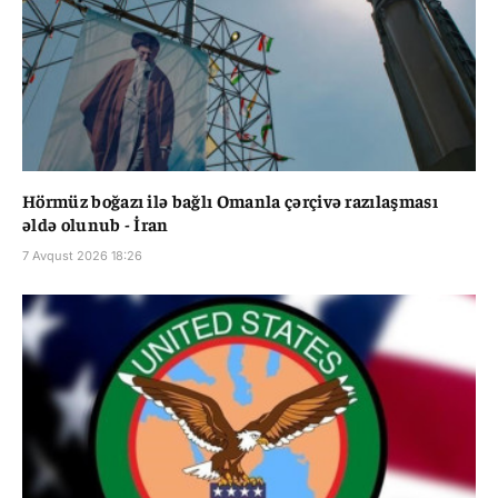
Hörmüz boğazı ilə bağlı Omanla çərçivə razılaşması
əldə olunub - İran
7 Avqust 2026 18:26