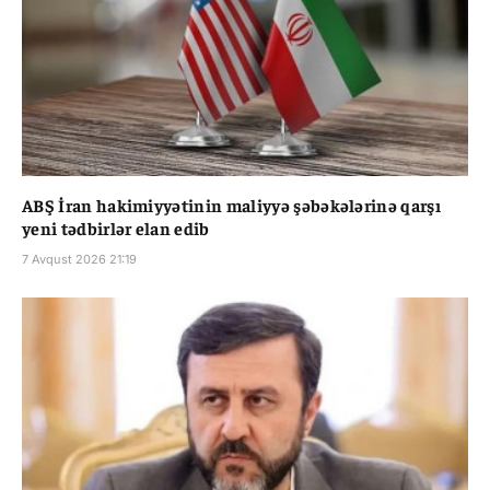
ABŞ İran hakimiyyətinin maliyyə şəbəkələrinə qarşı
yeni tədbirlər elan edib
7 Avqust 2026 21:19