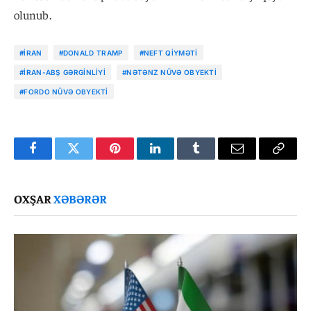
olunub.
#İRAN
#DONALD TRAMP
#NEFT QIYMƏTI
#İRAN-ABŞ GƏRGINLIYI
#NƏTƏNZ NÜVƏ OBYEKTI
#FORDO NÜVƏ OBYEKTI
Facebook
Twitter
Pinterest
LinkedIn
Tumblr
Email
Copy
Link
OXŞAR
XƏBƏRƏR