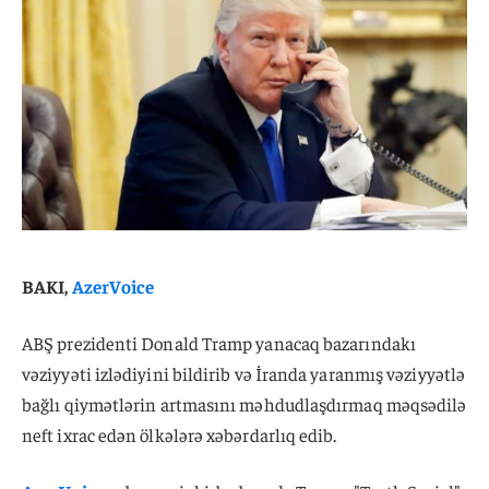
BAKI,
AzerVoice
ABŞ prezidenti Donald Tramp yanacaq bazarındakı
vəziyyəti izlədiyini bildirib və İranda yaranmış vəziyyətlə
bağlı qiymətlərin artmasını məhdudlaşdırmaq məqsədilə
neft ixrac edən ölkələrə xəbərdarlıq edib.