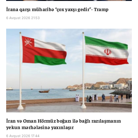
İrana qarşı müharibə “çox yaxşı gedir”- Tramp
6 Avqust 2026 21:53
İran və Oman Hörmüz boğazı ilə bağlı razılaşmanın
yekun mərhələsinə yaxınlaşır
6 Avqust 2026 17:44