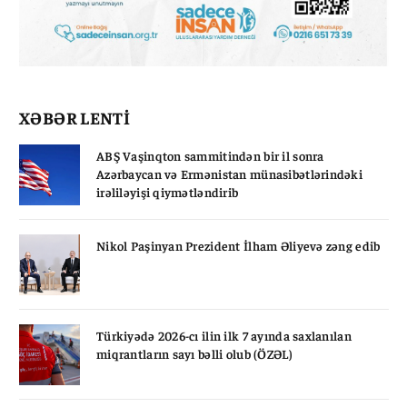
XƏBƏR LENTİ
ABŞ Vaşinqton sammitindən bir il sonra
Azərbaycan və Ermənistan münasibətlərindəki
irəliləyişi qiymətləndirib
Nikol Paşinyan Prezident İlham Əliyevə zəng edib
Türkiyədə 2026-cı ilin ilk 7 ayında saxlanılan
miqrantların sayı bəlli olub (ÖZƏL)