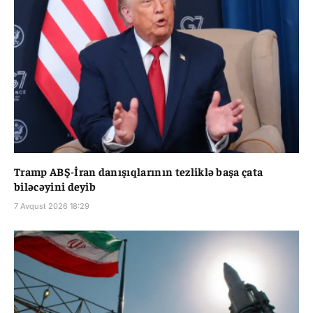
Tramp ABŞ-İran danışıqlarının tezliklə başa çata
biləcəyini deyib
7 Avqust 2026 18:29