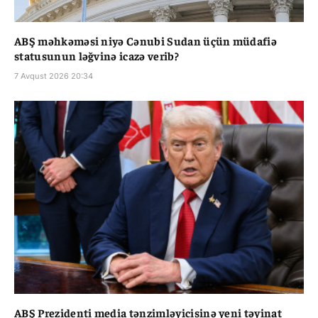
ABŞ məhkəməsi niyə Cənubi Sudan üçün müdafiə
statusunun ləğvinə icazə verib?
7 Avqust 2026 20:34
ABŞ Prezidenti media tənzimləyicisinə yeni təyinat