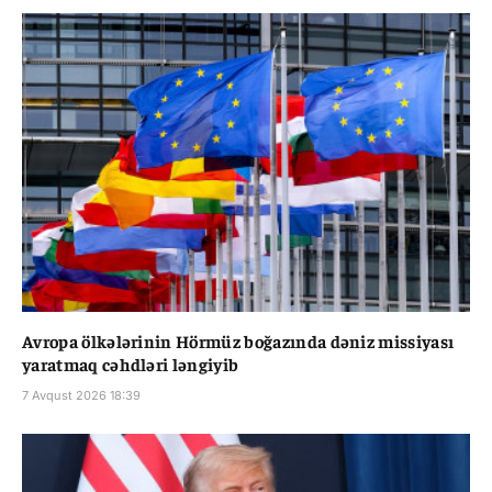
Avropa ölkələrinin Hörmüz boğazında dəniz missiyası
yaratmaq cəhdləri ləngiyib
7 Avqust 2026 18:39