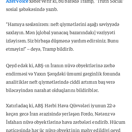
AzerVoice
xəbər verir ki, bu barədə Tramp, "Truth Social"
sosial şəbəkəsində yazıb.
“Hamıya səslənirəm: neft qiymətlərini aşağı səviyyədə
saxlayın. Mən [qlobal yanacaq bazarındakı] vəziyyəti
izləyirəm. Siz birbaşa düşmənə yardım edirsiniz. Bunu
etməyin!” – deyə, Tramp bildirib.
Qeyd edək ki, ABŞ-ın İranın nüvə obyektlərinə zərbə
endirməsi və Yaxın Şərqdəki ümumi gərginlik fonunda
analitiklər neft qiymətlərində ciddi artımın baş verə
biləcəyindən narahat olduqlarını bildiriblər.
Xatırladaq ki, ABŞ Hərbi Hava Qüvvələri iyunun 22-ə
keçən gecə İran ərazisində yerləşən Fordo, Nətənz və
İsfahan nüvə obyektlərinə hava zərbələri endirib. Hücum
nəticəsində hər üç nüvə obyektinin məhv edildiyi qeyd