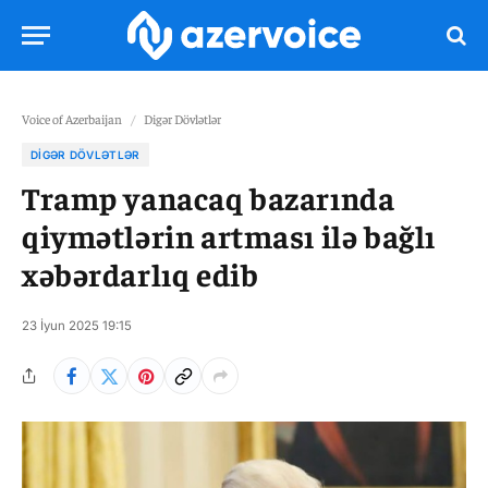
Voice of Azerbaijan
/
Digər Dövlətlər
DIGƏR DÖVLƏTLƏR
Tramp yanacaq bazarında
qiymətlərin artması ilə bağlı
xəbərdarlıq edib
23 İyun 2025 19:15