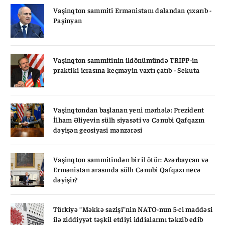
Vaşinqton sammiti Ermənistanı dalandan çıxarıb -
Paşinyan
Vaşinqton sammitinin ildönümündə TRIPP-in
praktiki icrasına keçməyin vaxtı çatıb - Sekuta
Vaşinqtondan başlanan yeni mərhələ: Prezident
İlham Əliyevin sülh siyasəti və Cənubi Qafqazın
dəyişən geosiyasi mənzərəsi
Vaşinqton sammitindən bir il ötür: Azərbaycan və
Ermənistan arasında sülh Cənubi Qafqazı necə
dəyişir?
Türkiyə “Məkkə sazişi”nin NATO-nun 5-ci maddəsi
ilə ziddiyyət təşkil etdiyi iddialarını təkzib edib