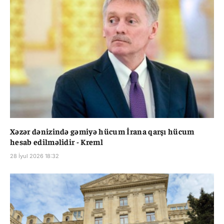
Xəzər dənizində gəmiyə hücum İrana qarşı hücum
hesab edilməlidir - Kreml
28 İyul 2026 18:32