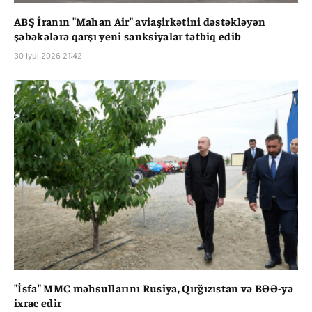
ABŞ İranın "Mahan Air" aviaşirkətini dəstəkləyən
şəbəkələrə qarşı yeni sanksiyalar tətbiq edib
30 İyul 2026 21:42
"İsfa" MMC məhsullarını Rusiya, Qırğızıstan və BƏƏ-yə
ixrac edir