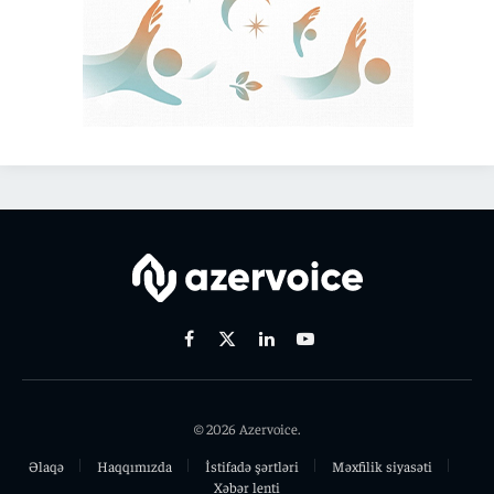
Facebook
X
Linkedin
Youtube
(Twitter)
© 2026 Azervoice.
Əlaqə
Haqqımızda
İstifadə şərtləri
Məxfilik siyasəti
Xəbər lenti