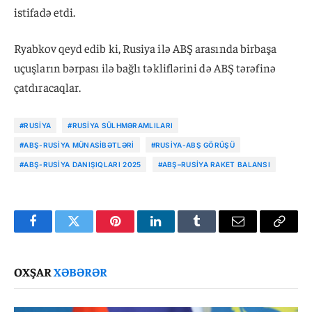
istifadə etdi.
Ryabkov qeyd edib ki, Rusiya ilə ABŞ arasında birbaşa
uçuşların bərpası ilə bağlı təkliflərini də ABŞ tərəfinə
çatdıracaqlar.
#RUSIYA
#RUSIYA SÜLHMƏRAMLILARI
#ABŞ-RUSIYA MÜNASIBƏTLƏRI
#RUSIYA-ABŞ GÖRÜŞÜ
#ABŞ-RUSIYA DANIŞIQLARI 2025
#ABŞ–RUSIYA RAKET BALANSI
Facebook
Twitter
Pinterest
LinkedIn
Tumblr
Email
Copy
Link
OXŞAR
XƏBƏRƏR