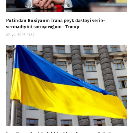
Putindən Rusiyanın İrana peyk dəstəyi verib-
vermədiyini soruşacağam - Tramp
27 İyul 2026 21:52