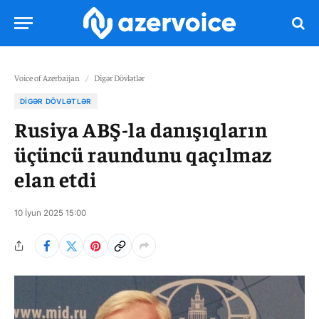
Voice of Azerbaijan
/
Digər Dövlətlər
DIGƏR DÖVLƏTLƏR
Rusiya ABŞ-la danışıqların
üçüncü raundunu qaçılmaz
elan etdi
10 İyun 2025 15:00