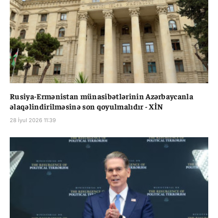
Rusiya-Ermənistan münasibətlərinin Azərbaycanla
əlaqəlindirilməsinə son qoyulmalıdır - XİN
28 İyul 2026 11:39