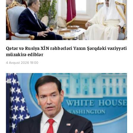
Qətər və Rusiya XİN rəhbərləri Yaxın Şərqdəki vəziyyəti
müzakirə ediblər
4 Avqust 2026 19:00