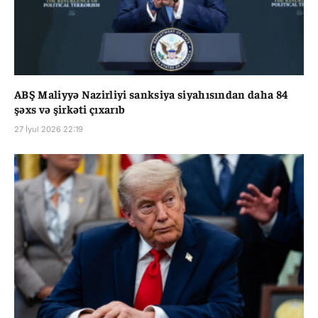
ABŞ Maliyyə Nazirliyi sanksiya siyahısından daha 84
şəxs və şirkəti çıxarıb
27 İyul 2026 22:19