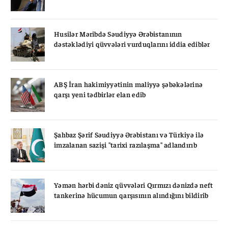
Husilər Məribdə Səudiyyə Ərəbistanının
dəstəklədiyi qüvvələri vurduqlarını iddia ediblər
ABŞ İran hakimiyyətinin maliyyə şəbəkələrinə
qarşı yeni tədbirlər elan edib
Şahbaz Şərif Səudiyyə Ərəbistanı və Türkiyə ilə
imzalanan sazişi "tarixi razılaşma" adlandırıb
Yəmən hərbi dəniz qüvvələri Qırmızı dənizdə neft
tankerinə hücumun qarşısının alındığını bildirib