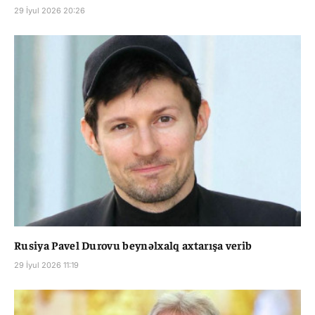
29 İyul 2026 20:26
Rusiya Pavel Durovu beynəlxalq axtarışa verib
29 İyul 2026 11:19