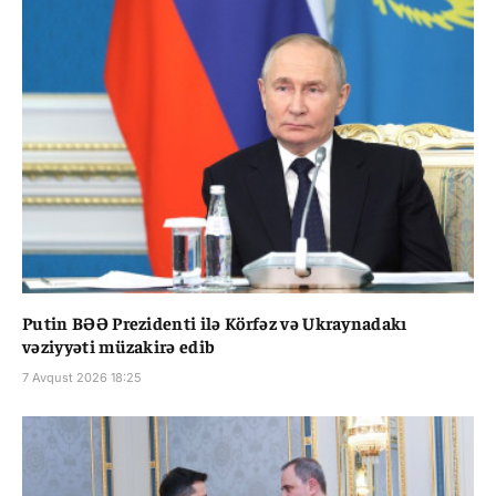
Putin BƏƏ Prezidenti ilə Körfəz və Ukraynadakı
vəziyyəti müzakirə edib
7 Avqust 2026 18:25