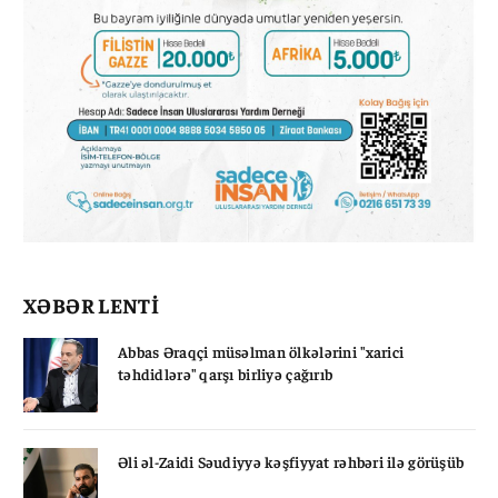
XƏBƏR LENTİ
Abbas Əraqçi müsəlman ölkələrini "xarici
təhdidlərə" qarşı birliyə çağırıb
Əli əl-Zaidi Səudiyyə kəşfiyyat rəhbəri ilə görüşüb