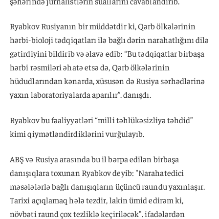
şəhərində jurnalistlərin suallarını cavablandırıb.
Ryabkov Rusiyanın bir müddətdir ki, Qərb ölkələrinin
hərbi-bioloji tədqiqatları ilə bağlı dərin narahatlığını dilə
gətirdiyini bildirib və əlavə edib: “Bu tədqiqatlar birbaşa
hərbi rəsmiləri əhatə etsə də, Qərb ölkələrinin
hüdudlarından kənarda, xüsusən də Rusiya sərhədlərinə
yaxın laboratoriyalarda aparılır”. danışdı.
Ryabkov bu fəaliyyətləri “milli təhlükəsizliyə təhdid”
kimi qiymətləndirdiklərini vurğulayıb.
ABŞ və Rusiya arasında bu il bərpa edilən birbaşa
danışıqlara toxunan Ryabkov deyib: "Narahatedici
məsələlərlə bağlı danışıqların üçüncü raundu yaxınlaşır.
Tarixi açıqlamaq hələ tezdir, lakin ümid edirəm ki,
növbəti raund çox tezliklə keçiriləcək". ifadələrdən