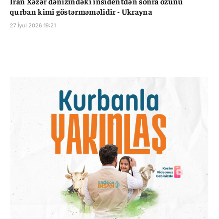
İran Xəzər dənizindəki insidentdən sonra özünü
qurban kimi göstərməməlidir - Ukrayna
27 İyul 2026 19:21