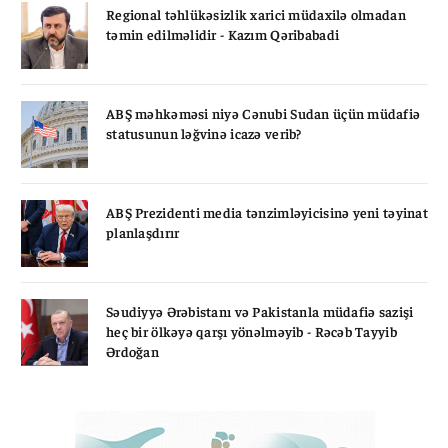
Regional təhlükəsizlik xarici müdaxilə olmadan
təmin edilməlidir - Kazım Qəribabadi
ABŞ məhkəməsi niyə Cənubi Sudan üçün müdafiə
statusunun ləğvinə icazə verib?
ABŞ Prezidenti media tənzimləyicisinə yeni təyinat
planlaşdırır
Səudiyyə Ərəbistanı və Pakistanla müdafiə sazişi
heç bir ölkəyə qarşı yönəlməyib - Rəcəb Tayyib
Ərdoğan