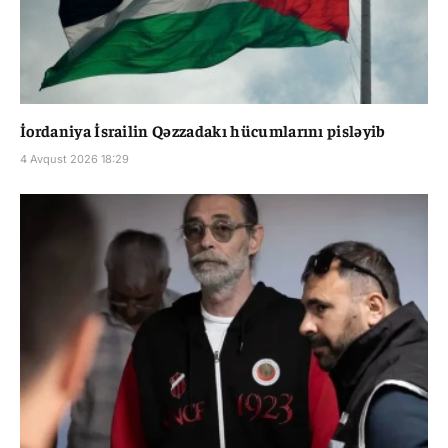
İordaniya İsrailin Qəzzadakı hücumlarını pisləyib
4 Avqust 2026 18:29