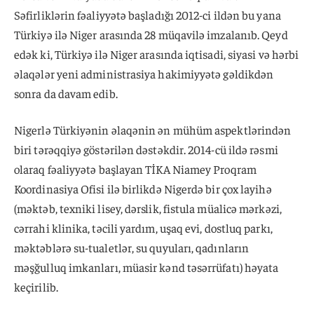
Səfirliklərin fəaliyyətə başladığı 2012-ci ildən bu yana
Türkiyə ilə Niger arasında 28 müqavilə imzalanıb. Qeyd
edək ki, Türkiyə ilə Niger arasında iqtisadi, siyasi və hərbi
əlaqələr yeni administrasiya hakimiyyətə gəldikdən
sonra da davam edib.
Nigerlə Türkiyənin əlaqənin ən mühüm aspektlərindən
biri tərəqqiyə göstərilən dəstəkdir. 2014-cü ildə rəsmi
olaraq fəaliyyətə başlayan TİKA Niamey Proqram
Koordinasiya Ofisi ilə birlikdə Nigerdə ​​bir çox layihə
(məktəb, texniki lisey, dərslik, fistula müalicə mərkəzi,
cərrahi klinika, təcili yardım, uşaq evi, dostluq parkı,
məktəblərə su-tualetlər, su quyuları, qadınların
məşğulluq imkanları, müasir kənd təsərrüfatı) həyata
keçirilib.