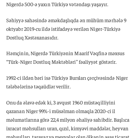
Nigerdə ​​500-ə yaxın Türkiyə vətəndaşı yaşayır.
Səhiyyə sahəsində əməkdaşlıqda ən mühüm mərhələ 9
oktyabr 2019-cu ildə istifadəyə verilən Niger-Türkiyə
Dostluq Xəstəxanasıdır.
Həmçinin, Nigerdə ​​Türkiyənin Maarif Vəqfinə məxsus
“Türk-Niger Dostluq Məktəbləri” fəaliyyət göstərir.
1992-ci ildən bəri isə Türkiyə Bursları çərçivəsində Niger
tələbələrinə təqaüdlər verilir.
Onu da əlavə edək ki, 3 avqust 1960 müstəqilliyini
qazanan Niger 99%-i müsəlman olmaqla 2020-ci il
məlumatlarına görə 22,4 milyon əhaliyə sahibdir. Başlıca
ixracat məhsulları uran, qızıl, kimyəvi maddələr, heyvan
məhsulları, tərəvəz və meyvələr olan ölkənin əsas ticarət