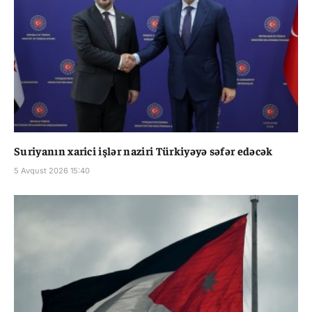
Suriyanın xarici işlər naziri Türkiyəyə səfər edəcək
5 Avqust 2026 15:40