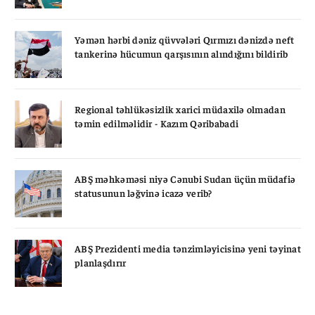
Yəmən hərbi dəniz qüvvələri Qırmızı dənizdə neft
tankerinə hücumun qarşısının alındığını bildirib
Regional təhlükəsizlik xarici müdaxilə olmadan
təmin edilməlidir - Kazım Qəribabadi
ABŞ məhkəməsi niyə Cənubi Sudan üçün müdafiə
statusunun ləğvinə icazə verib?
ABŞ Prezidenti media tənzimləyicisinə yeni təyinat
planlaşdırır