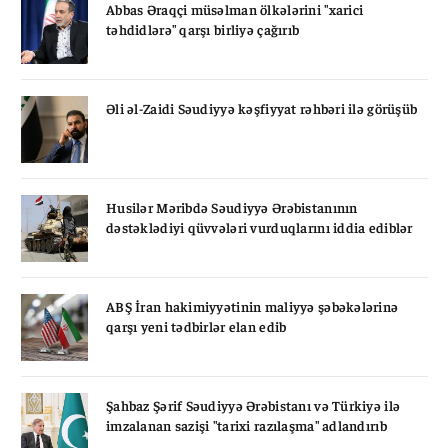
Abbas Əraqçi müsəlman ölkələrini "xarici
təhdidlərə" qarşı birliyə çağırıb
Əli əl-Zaidi Səudiyyə kəşfiyyat rəhbəri ilə görüşüb
Husilər Məribdə Səudiyyə Ərəbistanının
dəstəklədiyi qüvvələri vurduqlarını iddia ediblər
ABŞ İran hakimiyyətinin maliyyə şəbəkələrinə
qarşı yeni tədbirlər elan edib
Şahbaz Şərif Səudiyyə Ərəbistanı və Türkiyə ilə
imzalanan sazişi "tarixi razılaşma" adlandırıb