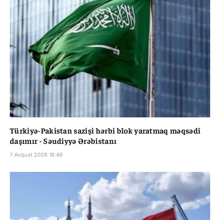
Türkiyə-Pakistan sazişi hərbi blok yaratmaq məqsədi
daşımır - Səudiyyə Ərəbistanı
7 Avqust 2026 18:46