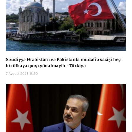
Səudiyyə Ərəbistanı və Pakistanla müdafiə sazişi heç
bir ölkəyə qarşı yönəlməyib - Türkiyə
7 Avqust 2026 18:30