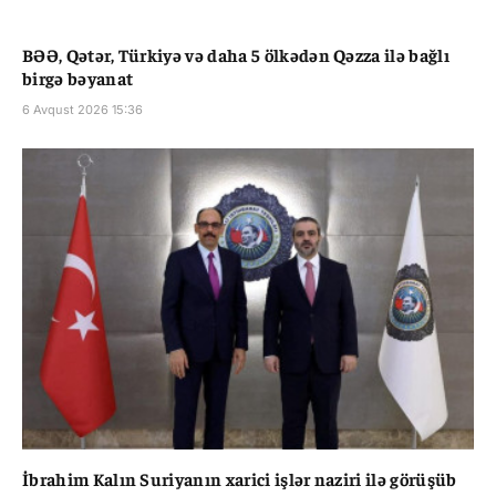
BƏƏ, Qətər, Türkiyə və daha 5 ölkədən Qəzza ilə bağlı
birgə bəyanat
6 Avqust 2026 15:36
İbrahim Kalın Suriyanın xarici işlər naziri ilə görüşüb