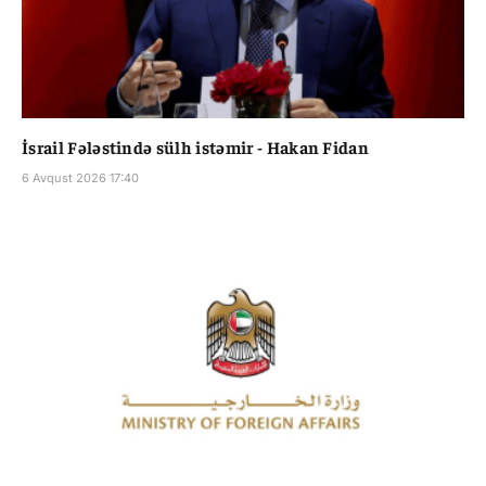
İsrail Fələstində sülh istəmir - Hakan Fidan
6 Avqust 2026 17:40