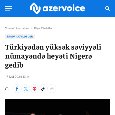
Voice of Azerbaijan
/
Digər Dövlətlər
DIGƏR DÖVLƏTLƏR
Türkiyədən yüksək səviyyəli
nümayəndə heyəti Nigerə
gedib
17 İyul 2024 13:14