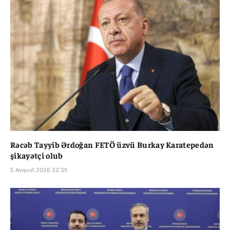
Rəcəb Tayyib Ərdoğan FETÖ üzvü Burkay Karatepedən
şikayətçi olub
5 Avqust 2026 22:35