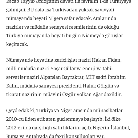
Rəcəb Tayyib Ərdoğanın dəvəti ilə fevralın 1-də Türkiyəyə
gəlmişdi. BU dəfə isə Türkiyədən yüksək səviyyəli
nümayəndə heyəti Nİgerə səfər edəcək. Aralarında
nazirlər və müdafiə sənayesi rəsmilərinin də olduğu
Türkiyə nümayəndə heyəti bu gün Niameydə görüşlər
keçirəcək.
Nümayəndə heyətinə xarici işlər naziri Hakan Fidan,
milli müdafiə naziri Yaşar Gülər ​​və enerji və təbii
sərvətlər naziri Alparslan Bayraktar, MİT sədri İbrahim
Kalın, müdafiə sənayesi prezidenti Haluk Görgün və
ticarət nazirinin müavini Özgür Volkan Ağar daxildir.
Qeyd edək ki, Türkiyə və Niger arasında münasibətlər
2010-cu ildən etibarən güclənməyə başlayıb. İki ölkə
2012-ci ildə qarşılıqlı səfirliklərini açıb. Nigerin İstanbul,
Bursa və Antalyada da fəxri konsulluqları var.