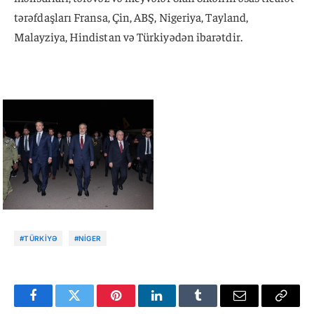
tərəfdaşları Fransa, Çin, ABŞ, Nigeriya, Tayland,
Malayziya, Hindistan və Türkiyədən ibarətdir.
#TÜRKIYƏ
#NIGER
Facebook
Twitter
Pinterest
LinkedIn
Tumblr
Email
Copy