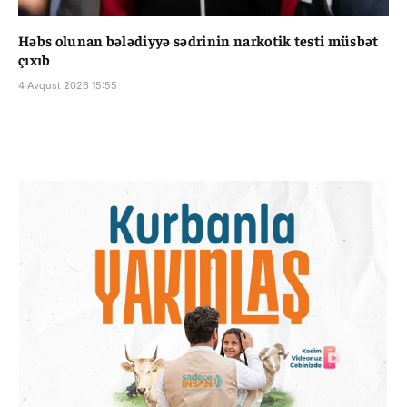
Həbs olunan bələdiyyə sədrinin narkotik testi müsbət
çıxıb
4 Avqust 2026 15:55