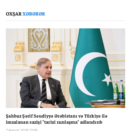
Link
OXŞAR
XƏBƏRƏR
Şahbaz Şərif Səudiyyə Ərəbistanı və Türkiyə ilə
imzalanan sazişi "tarixi razılaşma" adlandırıb
7 Avqust 2026 21:08