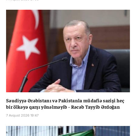
Səudiyyə Ərəbistanı və Pakistanla müdafiə sazişi heç
bir ölkəyə qarşı yönəlməyib - Rəcəb Tayyib Ərdoğan
7 Avqust 2026 19:47