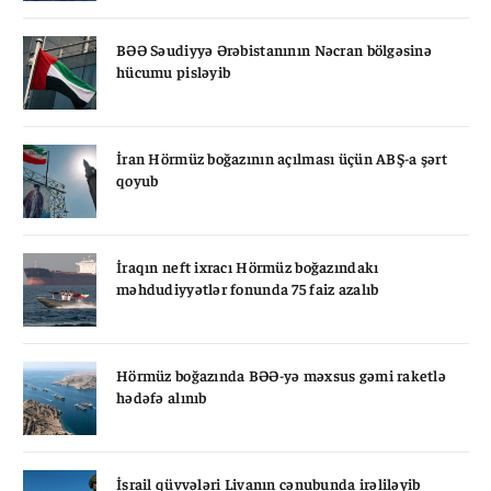
BƏƏ Səudiyyə Ərəbistanının Nəcran bölgəsinə
hücumu pisləyib
İran Hörmüz boğazının açılması üçün ABŞ-a şərt
qoyub
İraqın neft ixracı Hörmüz boğazındakı
məhdudiyyətlər fonunda 75 faiz azalıb
Hörmüz boğazında BƏƏ-yə məxsus gəmi raketlə
hədəfə alınıb
İsrail qüvvələri Livanın cənubunda irəliləyib