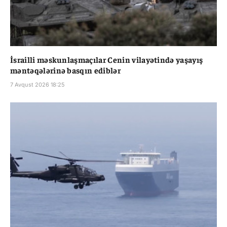
İsrailli məskunlaşmaçılar Cenin vilayətində yaşayış
məntəqələrinə basqın ediblər
7 Avqust 2026 18:25