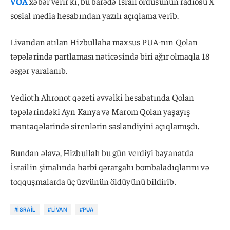
VOA
xəbər verir ki, bu barədə İsrail ordusunun radiosu X
sosial media hesabından yazılı açıqlama verib.
Livandan atılan Hizbullaha məxsus PUA-nın Qolan
təpələrində partlaması nəticəsində biri ağır olmaqla 18
əsgər yaralanıb.
Yedioth Ahronot qəzeti əvvəlki hesabatında Qolan
təpələrindəki Ayn Kanya və Marom Qolan yaşayış
məntəqələrində sirenlərin səsləndiyini açıqlamışdı.
Bundan əlavə, Hizbullah bu gün verdiyi bəyanatda
İsrailin şimalında hərbi qərargahı bombaladıqlarını və
toqquşmalarda üç üzvünün öldüyünü bildirib.
#İSRAIL
#LIVAN
#PUA