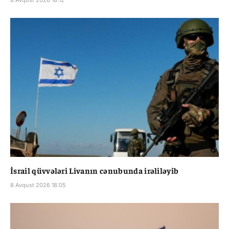
İsrail qüvvələri Livanın cənubunda irəliləyib
8 Avqust 2026 18:05