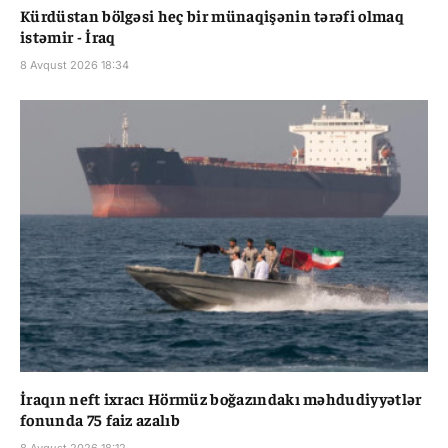
Kürdüstan bölgəsi heç bir münaqişənin tərəfi olmaq
istəmir - İraq
8 Avqust 2026 18:34
İraqın neft ixracı Hörmüz boğazındakı məhdudiyyətlər
fonunda 75 faiz azalıb
8 Avqust 2026 18:12