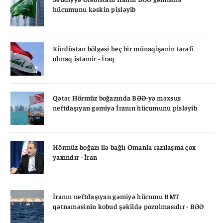
hücumunu kəskin pisləyib
Kürdüstan bölgəsi heç bir münaqişənin tərəfi
olmaq istəmir - İraq
Qətər Hörmüz boğazında BƏƏ-yə məxsus
neftdaşıyan gəmiyə İranın hücumunu pisləyib
Hörmüz boğazı ilə bağlı Omanla razılaşma çox
yaxındır - İran
İranın neftdaşıyan gəmiyə hücumu BMT
qətnaməsinin kobud şəkildə pozulmasıdır - BƏƏ