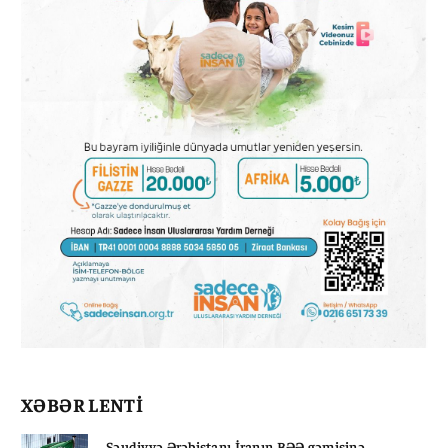
XƏBƏR LENTİ
Səudiyyə Ərəbistanı İranın BƏƏ gəmisinə