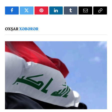
Facebook
Twitter
Pinterest
LinkedIn
Tumblr
Email
Copy
Link
OXŞAR
XƏBƏRƏR