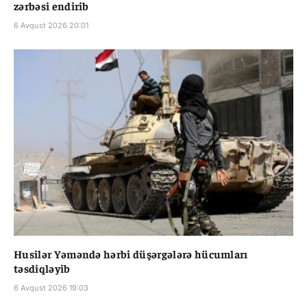
zərbəsi endirib
6 Avqust 2026 20:01
Husilər Yəməndə hərbi düşərgələrə hücumları
təsdiqləyib
6 Avqust 2026 19:03