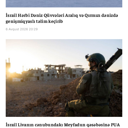
İsrail Hərbi Dəniz Qüvvələri Aralıq və Qırmızı dənizdə
genişmiqyaslı təlim keçirib
6 Avqust 2026 20:29
İsrail Livanın cənubundakı Meyfadun qəsəbəsinə PUA