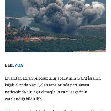
Bakı,
VOA
Livandan atılan pilotsuz uçuş aparatının (PUA) İsrailin
işğalı altında olan Qolan təpələrində partlaması
nəticəsində biri ağır olmaqla 18 İsrail əsgərinin
yaralandığı bildirilib.