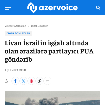
Voice of Azerbaijan
/
Digər Dövlətlər
DIGƏR DÖVLƏTLƏR
Livan İsrailin işğalı altında
olan ərazilərə partlayıcı PUA
göndərib
1 İyul 2024 13:28