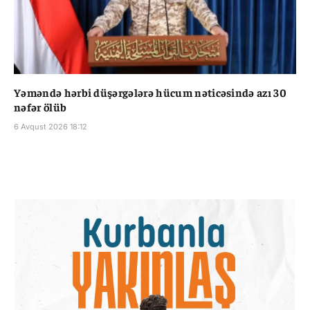
Yəməndə hərbi düşərgələrə hücum nəticəsində azı 30
nəfər ölüb
6 Avqust 2026 18:12