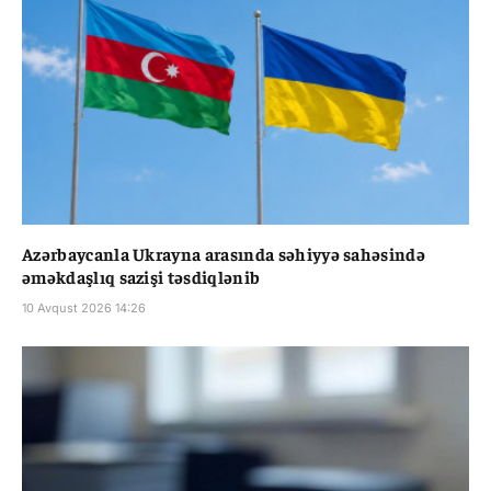
Azərbaycanla Ukrayna arasında səhiyyə sahəsində
əməkdaşlıq sazişi təsdiqlənib
10 Avqust 2026 14:26