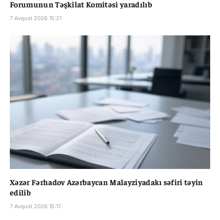
Forumunun Təşkilat Komitəsi yaradılıb
7 Avqust 2026 15:21
Xəzər Fərhadov Azərbaycan Malayziyadakı səfiri təyin
edilib
7 Avqust 2026 15:17