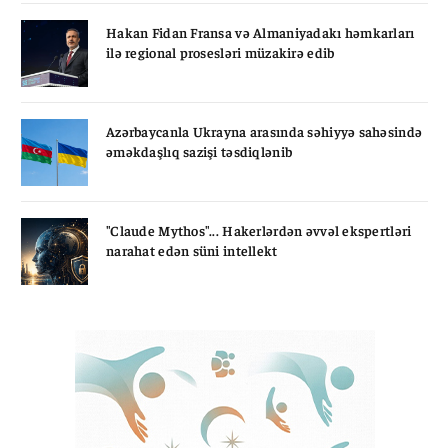
Hakan Fidan Fransa və Almaniyadakı həmkarları
ilə regional prosesləri müzakirə edib
Azərbaycanla Ukrayna arasında səhiyyə sahəsində
əməkdaşlıq sazişi təsdiqlənib
"Claude Mythos"... Hakerlərdən əvvəl ekspertləri
narahat edən süni intellekt