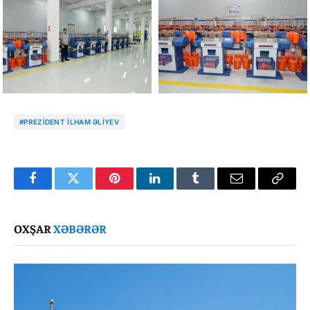
#PREZIDENT İLHAM ƏLIYEV
Facebook
Twitter
Pinterest
LinkedIn
Tumblr
Email
Copy
Link
OXŞAR
XƏBƏRƏR