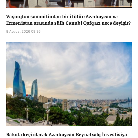
Vaşinqton sammitindən bir il ötür: Azərbaycan və
Ermənistan arasında sülh Cənubi Qafqazı necə dəyişir?
8 Avqust 2026 09:36
Bakıda keçiriləcək Azərbaycan Beynəlxalq İnvestisiya