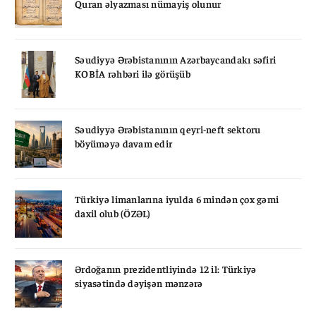
Quran əlyazması nümayiş olunur
Səudiyyə Ərəbistanının Azərbaycandakı səfiri
KOBİA rəhbəri ilə görüşüb
Səudiyyə Ərəbistanının qeyri-neft sektoru
böyüməyə davam edir
Türkiyə limanlarına iyulda 6 mindən çox gəmi
daxil olub (ÖZƏL)
Ərdoğanın prezidentliyində 12 il: Türkiyə
siyasətində dəyişən mənzərə