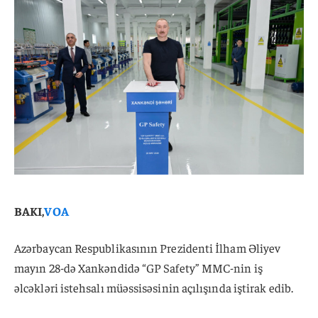
BAKI,
VOA
Azərbaycan Respublikasının Prezidenti İlham Əliyev
mayın 28-də Xankəndidə “GP Safety” MMC-nin iş
əlcəkləri istehsalı müəssisəsinin açılışında iştirak edib.