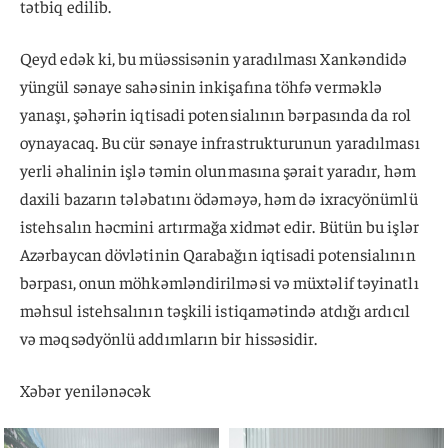
tətbiq edilib.
Qeyd edək ki, bu müəssisənin yaradılması Xankəndidə
yüngül sənaye sahəsinin inkişafına töhfə verməklə
yanaşı, şəhərin iqtisadi potensialının bərpasında da rol
oynayacaq. Bu cür sənaye infrastrukturunun yaradılması
yerli əhalinin işlə təmin olunmasına şərait yaradır, həm
daxili bazarın tələbatını ödəməyə, həm də ixracyönümlü
istehsalın həcmini artırmağa xidmət edir. Bütün bu işlər
Azərbaycan dövlətinin Qarabağın iqtisadi potensialının
bərpası, onun möhkəmləndirilməsi və müxtəlif təyinatlı
məhsul istehsalının təşkili istiqamətində atdığı ardıcıl
və məqsədyönlü addımların bir hissəsidir.
Xəbər yenilənəcək