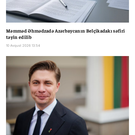
Məmməd Əhmədzadə Azərbaycanın Belçikadakı səfiri
təyin edilib
10 Avqust 2026 13:54