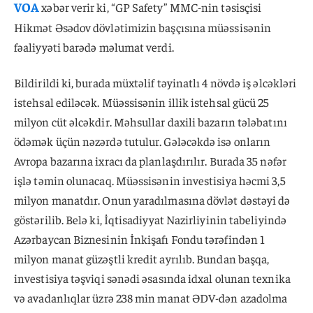
VOA
xəbər verir ki, “GP Safety” MMC-nin təsisçisi
Hikmət Əsədov dövlətimizin başçısına müəssisənin
fəaliyyəti barədə məlumat verdi.
Bildirildi ki, burada müxtəlif təyinatlı 4 növdə iş əlcəkləri
istehsal ediləcək. Müəssisənin illik istehsal gücü 25
milyon cüt əlcəkdir. Məhsullar daxili bazarın tələbatını
ödəmək üçün nəzərdə tutulur. Gələcəkdə isə onların
Avropa bazarına ixracı da planlaşdırılır. Burada 35 nəfər
işlə təmin olunacaq. Müəssisənin investisiya həcmi 3,5
milyon manatdır. Onun yaradılmasına dövlət dəstəyi də
göstərilib. Belə ki, İqtisadiyyat Nazirliyinin tabeliyində
Azərbaycan Biznesinin İnkişafı Fondu tərəfindən 1
milyon manat güzəştli kredit ayrılıb. Bundan başqa,
investisiya təşviqi sənədi əsasında idxal olunan texnika
və avadanlıqlar üzrə 238 min manat ƏDV-dən azadolma