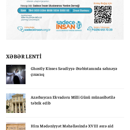
XƏBƏR LENTİ
Ghostly Kisses Səudiyyə Ərəbistanında səhnəyə
çıxacaq
Azərbaycan Ekvadoru Milli Günü münasibətilə
təbrik edib
Hira Mədəniyyət Məhəlləsində XVIII əsrə aid