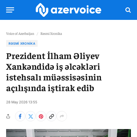
Voice of Azerbaijan
/
Rəsmi Xronika
RƏSMI XRONIKA
Prezident İlham Əliyev
Xankəndidə iş əlcəkləri
istehsalı müəssisəsinin
açılışında iştirak edib
28 May 2026 13:55