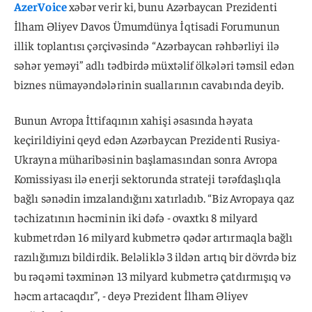
AzerVoice
xəbər verir ki, bunu Azərbaycan Prezidenti
İlham Əliyev Davos Ümumdünya İqtisadi Forumunun
illik toplantısı çərçivəsində “Azərbaycan rəhbərliyi ilə
səhər yeməyi” adlı tədbirdə müxtəlif ölkələri təmsil edən
biznes nümayəndələrinin suallarının cavabında deyib.
Bunun Avropa İttifaqının xahişi əsasında həyata
keçirildiyini qeyd edən Azərbaycan Prezidenti Rusiya-
Ukrayna müharibəsinin başlamasından sonra Avropa
Komissiyası ilə enerji sektorunda strateji tərəfdaşlıqla
bağlı sənədin imzalandığını xatırladıb. “Biz Avropaya qaz
təchizatının həcminin iki dəfə - ovaxtkı 8 milyard
kubmetrdən 16 milyard kubmetrə qədər artırmaqla bağlı
razılığımızı bildirdik. Beləliklə 3 ildən artıq bir dövrdə biz
bu rəqəmi təxminən 13 milyard kubmetrə çatdırmışıq və
həcm artacaqdır”, - deyə Prezident İlham Əliyev