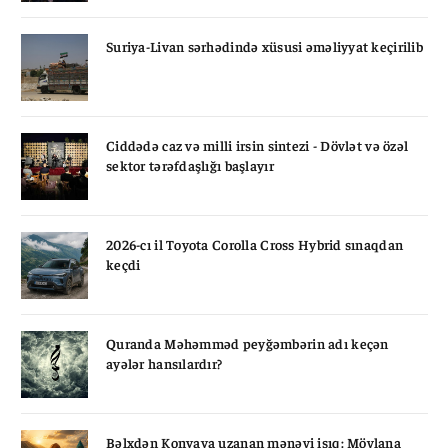
Suriya-Livan sərhədində xüsusi əməliyyat keçirilib
Ciddədə caz və milli irsin sintezi - Dövlət və özəl
sektor tərəfdaşlığı başlayır
2026-cı il Toyota Corolla Cross Hybrid sınaqdan
keçdi
Quranda Məhəmməd peyğəmbərin adı keçən
ayələr hansılardır?
Bəlxdən Konyaya uzanan mənəvi işıq: Mövlana