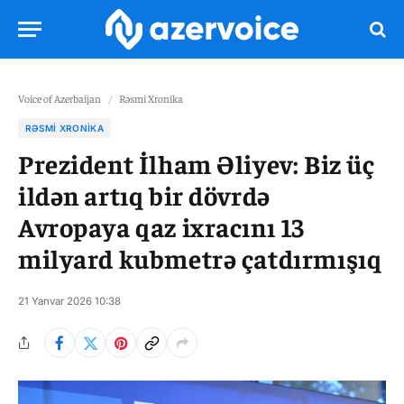
Voice of Azerbaijan
/
Rəsmi Xronika
RƏSMI XRONIKA
Prezident İlham Əliyev: Biz üç
ildən artıq bir dövrdə
Avropaya qaz ixracını 13
milyard kubmetrə çatdırmışıq
21 Yanvar 2026 10:38