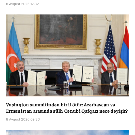
8 Avqust 2026 12:32
Vaşinqton sammitindən bir il ötür: Azərbaycan və
Ermənistan arasında sülh Cənubi Qafqazı necə dəyişir?
8 Avqust 2026 09:36