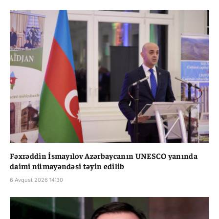
Fəxrəddin İsmayılov Azərbaycanın UNESCO yanında
daimi nümayəndəsi təyin edilib
6 Avqust 2026 14:30