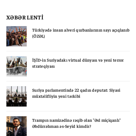
XƏBƏR LENTİ
Türkiyədə insan alveri qurbanlarının sayı açıqlanıb
(ÖZƏL)
İŞİD-in Suriyadakı virtual dünyası və yeni terror
strateqiyası
Suriya parlamentində 22 qadın deputat: Siyasi
müxtəlifliyin yeni tərkibi
Trampın namizədinə rəqib olan "Əsl miçiqanlı"
Əbdürrəhman əs-Seyid kimdir?