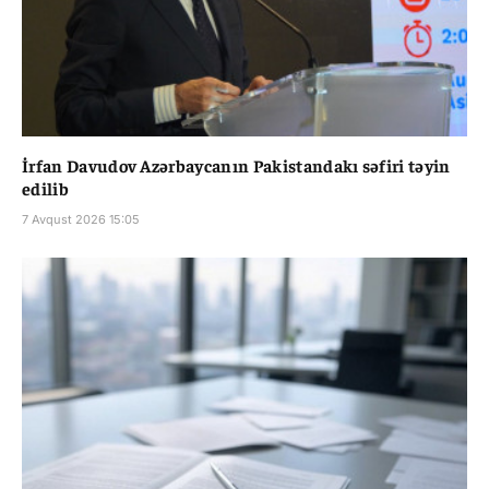
İrfan Davudov Azərbaycanın Pakistandakı səfiri təyin
edilib
7 Avqust 2026 15:05