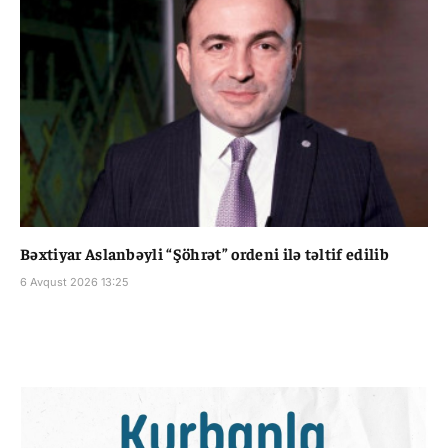
Bəxtiyar Aslanbəyli “Şöhrət” ordeni ilə təltif edilib
6 Avqust 2026 13:25