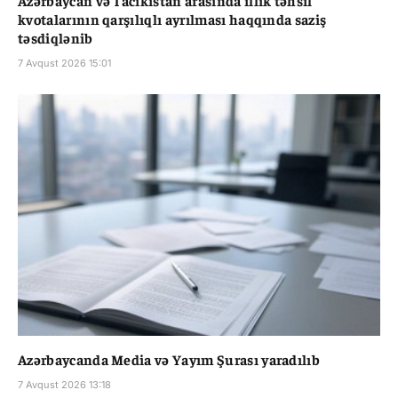
Azərbaycan və Tacikistan arasında illik təhsil
kvotalarının qarşılıqlı ayrılması haqqında saziş
təsdiqlənib
7 Avqust 2026 15:01
Azərbaycanda Media və Yayım Şurası yaradılıb
7 Avqust 2026 13:18