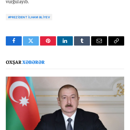
vurğulayıb.
#PREZIDENT İLHAM ƏLIYEV
Facebook
Twitter
Pinterest
LinkedIn
Tumblr
Email
Copy
Link
OXŞAR
XƏBƏRƏR