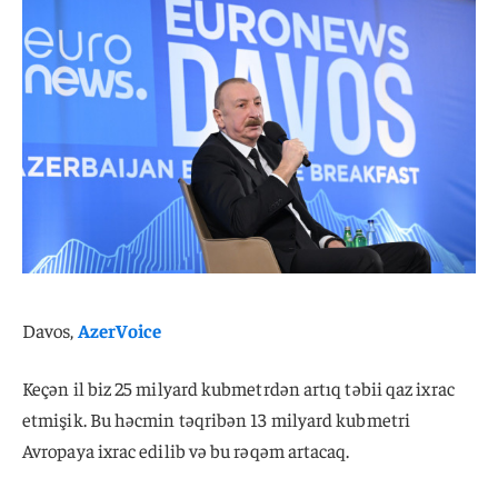
Davos,
AzerVoice
Keçən il biz 25 milyard kubmetrdən artıq təbii qaz ixrac
etmişik. Bu həcmin təqribən 13 milyard kubmetri
Avropaya ixrac edilib və bu rəqəm artacaq.