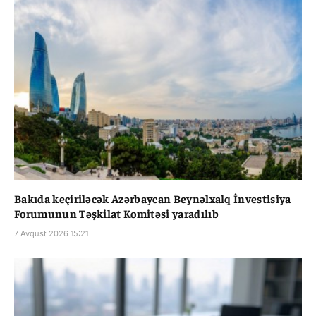
Bakıda keçiriləcək Azərbaycan Beynəlxalq İnvestisiya
Forumunun Təşkilat Komitəsi yaradılıb
7 Avqust 2026 15:21