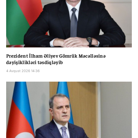
Prezident İlham Əliyev Gömrük Məcəlləsinə
dəyişiklikləri təsdiqləyib
4 Avqust 2026 14:36