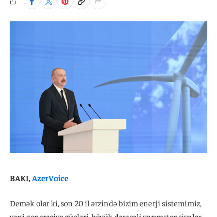
BAKI,
AzerVoice
Demək olar ki, son 20 il ərzində bizim enerji sistemimiz,
yəni generasiya gücləri, böyük dərəcəli yarımstansiyalar