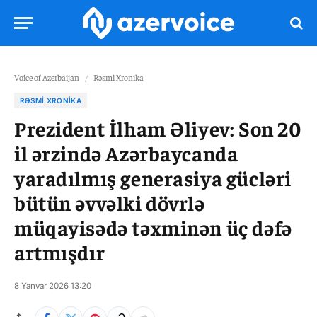
Voice of Azerbaijan
/
Rəsmi Xronika
RƏSMI XRONIKA
Prezident İlham Əliyev: Son 20
il ərzində Azərbaycanda
yaradılmış generasiya gücləri
bütün əvvəlki dövrlə
müqayisədə təxminən üç dəfə
artmışdır
8 Yanvar 2026 13:20