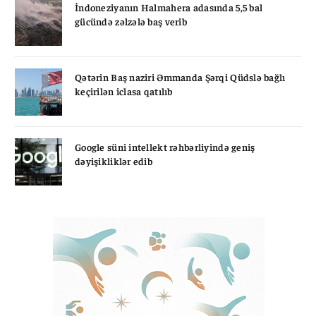
İndoneziyanın Halmahera adasında 5,5 bal
gücündə zəlzələ baş verib
Qətərin Baş naziri Əmmanda Şərqi Qüdslə bağlı
keçirilən iclasa qatılıb
Google süni intellekt rəhbərliyində geniş
dəyişikliklər edib