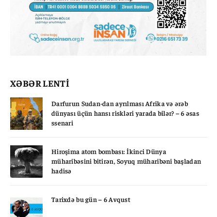
XƏBƏR LENTİ
Darfurun Sudan-dan ayrılması Afrika və ərəb
dünyası üçün hansı riskləri yarada bilər? – 6 əsas
ssenari
Hiroşima atom bombası: İkinci Dünya
müharibəsini bitirən, Soyuq müharibəni başladan
hadisə
Tarixdə bu gün – 6 Avqust