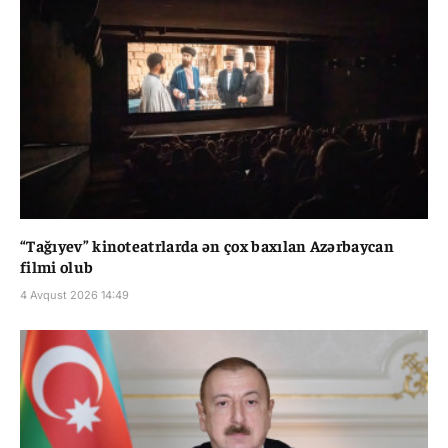
“Tağıyev” kinoteatrlarda ən çox baxılan Azərbaycan
filmi olub
4 Avqust 2026 14:49