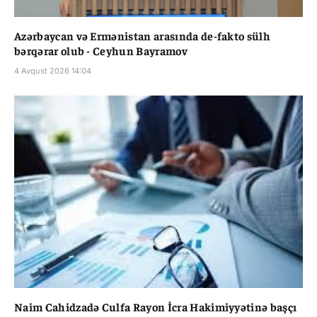
Azərbaycan və Ermənistan arasında de-fakto sülh
bərqərar olub - Ceyhun Bayramov
4 Avqust 2026 14:04
Naim Cahidzadə Culfa Rayon İcra Hakimiyyətinə başçı