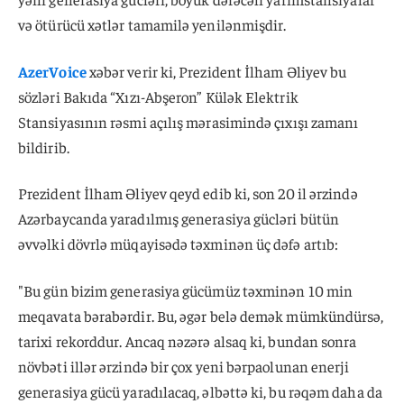
və ötürücü xətlər tamamilə yenilənmişdir.
AzerVoice
xəbər verir ki, Prezident İlham Əliyev bu
sözləri Bakıda “Xızı-Abşeron” Külək Elektrik
Stansiyasının rəsmi açılış mərasimində çıxışı zamanı
bildirib.
Prezident İlham Əliyev qeyd edib ki, son 20 il ərzində
Azərbaycanda yaradılmış generasiya gücləri bütün
əvvəlki dövrlə müqayisədə təxminən üç dəfə artıb:
"Bu gün bizim generasiya gücümüz təxminən 10 min
meqavata bərabərdir. Bu, əgər belə demək mümkündürsə,
tarixi rekorddur. Ancaq nəzərə alsaq ki, bundan sonra
növbəti illər ərzində bir çox yeni bərpaolunan enerji
generasiya gücü yaradılacaq, əlbəttə ki, bu rəqəm daha da