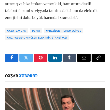
artacaq və bizə imkan verəcək ki, həm artan daxili
tələbatı lazımi səviyyədə təmin edək, həm də elektrik
enerjisini daha böyük həcmdə ixrac edək".
#AZƏRBAYCAN
#BAKI
#PREZIDENT İLHAM ƏLIYEV
#XIZI-ABŞERON KÜLƏK ELEKTRIK STANSIYASI
Facebook
Twitter
Pinterest
LinkedIn
Tumblr
Email
Copy
Link
OXŞAR
XƏBƏRƏR