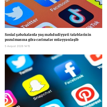
Sosial şəbəkələrdə yaş məhdudiyyəti tələblərinin
pozulmasına görə cərimələr müəyyənləşib
5 Avqust 2026 14:15