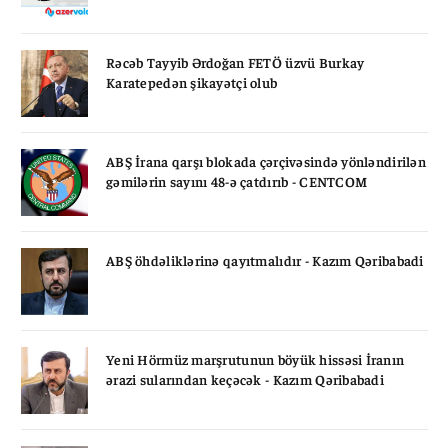
Rəcəb Tayyib Ərdoğan FETÖ üzvü Burkay
Karatepedən şikayətçi olub
ABŞ İrana qarşı blokada çərçivəsində yönləndirilən
gəmilərin sayını 48-ə çatdırıb - CENTCOM
ABŞ öhdəliklərinə qayıtmalıdır - Kazım Qəribabadi
Yeni Hörmüz marşrutunun böyük hissəsi İranın
ərazi sularından keçəcək - Kazım Qəribabadi