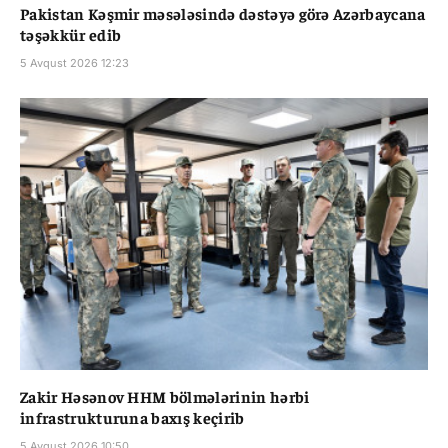
Pakistan Kəşmir məsələsində dəstəyə görə Azərbaycana
təşəkkür edib
5 Avqust 2026 12:23
Zakir Həsənov HHM bölmələrinin hərbi
infrastrukturuna baxış keçirib
5 Avqust 2026 10:50