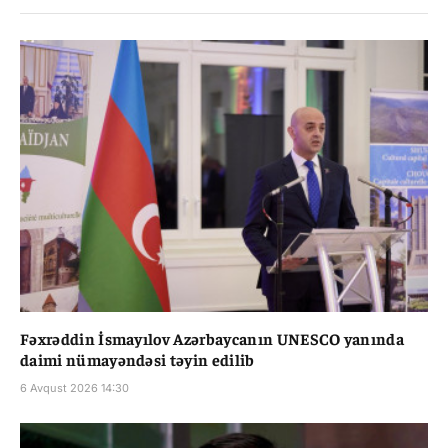
Fəxrəddin İsmayılov Azərbaycanın UNESCO yanında
daimi nümayəndəsi təyin edilib
6 Avqust 2026 14:30