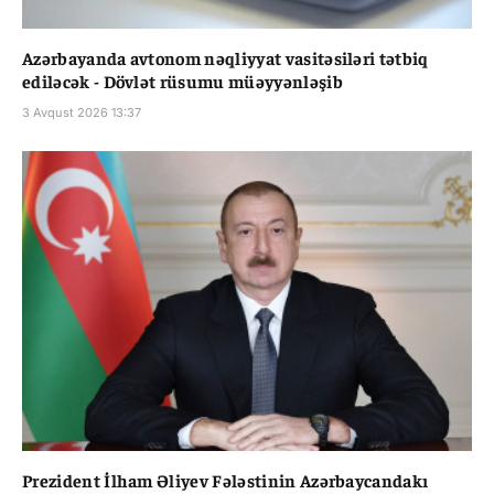
Azərbayanda avtonom nəqliyyat vasitəsiləri tətbiq
ediləcək - Dövlət rüsumu müəyyənləşib
3 Avqust 2026 13:37
Prezident İlham Əliyev Fələstinin Azərbaycandakı