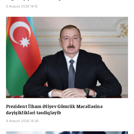
5 Avqust 2026 14:12
Prezident İlham Əliyev Gömrük Məcəlləsinə
dəyişiklikləri təsdiqləyib
4 Avqust 2026 14:36