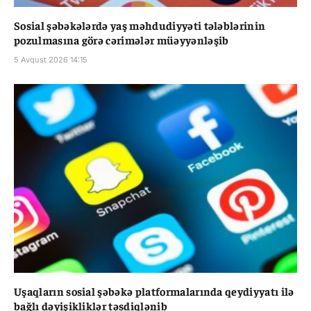
Sosial şəbəkələrdə yaş məhdudiyyəti tələblərinin
pozulmasına görə cərimələr müəyyənləşib
5 Avqust 2026 14:15
Uşaqların sosial şəbəkə platformalarında qeydiyyatı ilə
bağlı dəyişikliklər təsdiqlənib