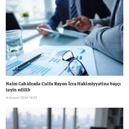
Naim Cahidzadə Culfa Rayon İcra Hakimiyyətinə başçı
təyin edilib
4 Avqust 2026 14:03