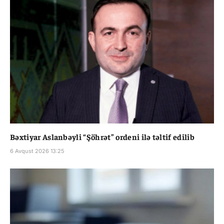
Bəxtiyar Aslanbəyli “Şöhrət” ordeni ilə təltif edilib
6 Avqust 2026 13:25