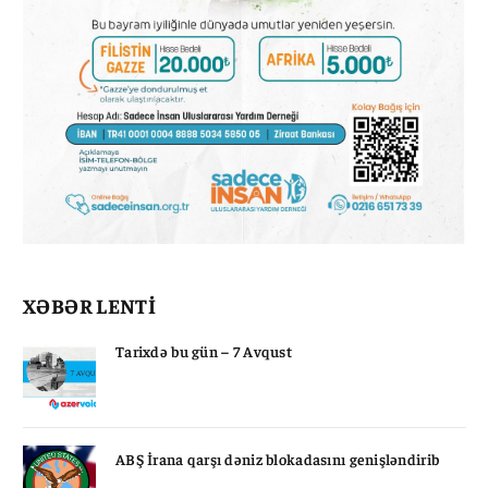
XƏBƏR LENTİ
Tarixdə bu gün – 7 Avqust
ABŞ İrana qarşı dəniz blokadasını genişləndirib