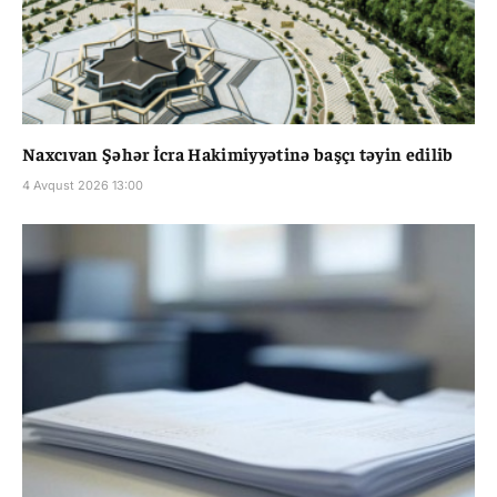
Naxcıvan Şəhər İcra Hakimiyyətinə başçı təyin edilib
4 Avqust 2026 13:00