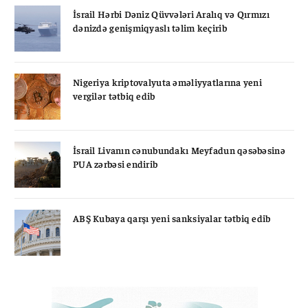
İsrail Hərbi Dəniz Qüvvələri Aralıq və Qırmızı
dənizdə genişmiqyaslı təlim keçirib
Nigeriya kriptovalyuta əməliyyatlarına yeni
vergilər tətbiq edib
İsrail Livanın cənubundakı Meyfadun qəsəbəsinə
PUA zərbəsi endirib
ABŞ Kubaya qarşı yeni sanksiyalar tətbiq edib