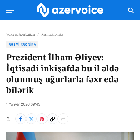
Voice of Azerbaijan
/
Rəsmi Xronika
RƏSMI XRONIKA
Prezident İlham Əliyev:
İqtisadi inkişafda bu il əldə
olunmuş uğurlarla fəxr edə
bilərik
1 Yanvar 2026 09:45