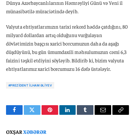
Dünya Azərbaycanlılarının Həmrəyliyi Günü və Yeni il
münasibətilə müraciətində deyib.
Valyuta ehtiyatlarımızın tarixi rekord həddə çatdığını, 80
milyard dollardan artıq olduğunu vurğulayan
dövlətimizin başçısı xarici borcumuzun daha da aşağı
düşdüyünü, bu gün ümumdaxili məhsulumuzun cəmi 6,3
faizini təşkil etdiyini söyləyib. Bildirib ki, bizim valyuta
ehtiyatlarımız xarici borcumuzu 16 dəfə üstələyir.
#PREZIDENT İLHAM ƏLIYEV
Facebook
Twitter
Pinterest
LinkedIn
Tumblr
Email
Copy
Link
OXŞAR
XƏBƏRƏR