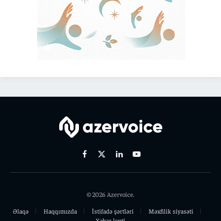
Facebook
X
Linkedin
Youtube
(Twitter)
© 2026 Azervoice.
Əlaqə
Haqqımızda
İstifadə şərtləri
Məxfilik siyasəti
Xəbər lenti