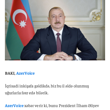
BAKI,
AzerVoice
İqtisadi inkişafa gəldikdə, biz bu il əldə olunmuş
uğurlarla fəxr edə bilərik.
AzerVoice
xəbər verir ki, bunu Prezident İlham Əliyev