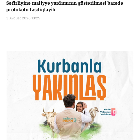
Səfirliyinə maliyyə yardımının göstərilməsi barədə
protokolu təsdiqləyib
3 Avqust 2026 13:25