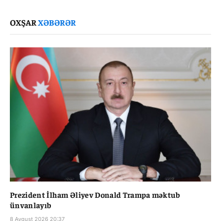
Link
OXŞAR
XƏBƏRƏR
Prezident İlham Əliyev Donald Trampa məktub
ünvanlayıb
8 Avqust 2026 20:37