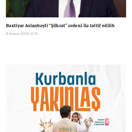
Bəxtiyar Aslanbəyli “Şöhrət” ordeni ilə təltif edilib
6 Avqust 2026 13:25