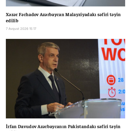
Xəzər Fərhadov Azərbaycan Malayziyadakı səfiri təyin
edilib
7 Avqust 2026 15:17
İrfan Davudov Azərbaycanın Pakistandakı səfiri təyin