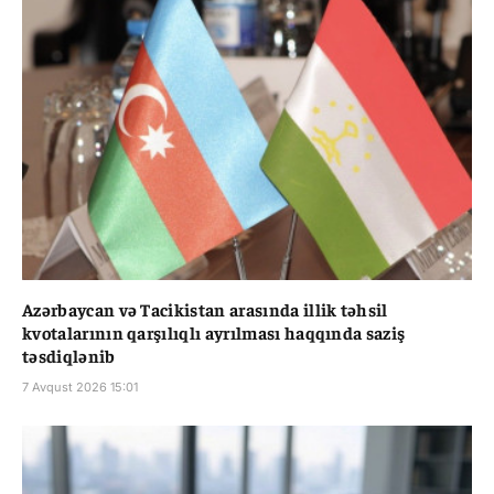
Azərbaycan və Tacikistan arasında illik təhsil
kvotalarının qarşılıqlı ayrılması haqqında saziş
təsdiqlənib
7 Avqust 2026 15:01