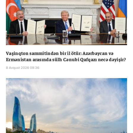
Vaşinqton sammitindən bir il ötür: Azərbaycan və
Ermənistan arasında sülh Cənubi Qafqazı necə dəyişir?
8 Avqust 2026 09:36