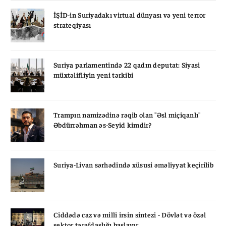
İŞİD-in Suriyadakı virtual dünyası və yeni terror
strateqiyası
Suriya parlamentində 22 qadın deputat: Siyasi
müxtəlifliyin yeni tərkibi
Trampın namizədinə rəqib olan "Əsl miçiqanlı"
Əbdürrəhman əs-Seyid kimdir?
Suriya-Livan sərhədində xüsusi əməliyyat keçirilib
Ciddədə caz və milli irsin sintezi - Dövlət və özəl
sektor tərəfdaşlığı başlayır