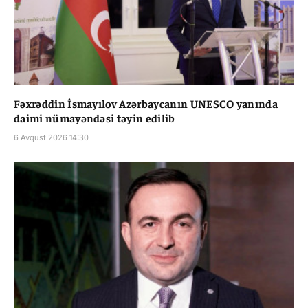
Fəxrəddin İsmayılov Azərbaycanın UNESCO yanında
daimi nümayəndəsi təyin edilib
6 Avqust 2026 14:30