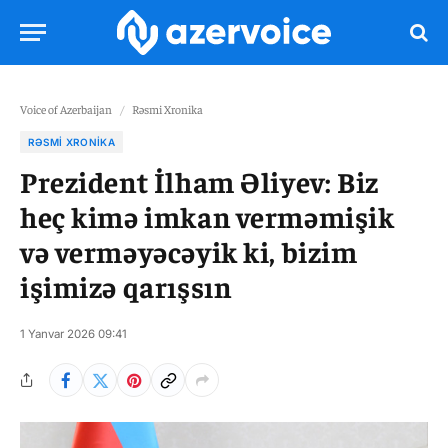
Voice of Azerbaijan
/
Rəsmi Xronika
RƏSMI XRONIKA
Prezident İlham Əliyev: Biz
heç kimə imkan verməmişik
və verməyəcəyik ki, bizim
işimizə qarışsın
1 Yanvar 2026 09:41