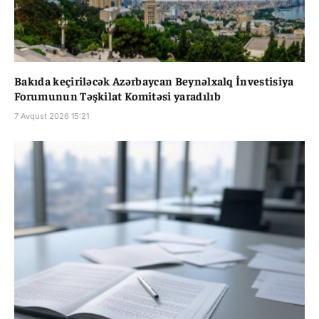
Bakıda keçiriləcək Azərbaycan Beynəlxalq İnvestisiya
Forumunun Təşkilat Komitəsi yaradılıb
7 Avqust 2026 15:21