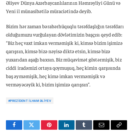
Əliyev Dünya Azərbaycanlılarının Həmrəyliyi Günü və
Yeni il münasibətilə müraciətində deyib.
Bizim hər zaman bərabərhüquqlu tərəfdaşlığın tərəfdarı
olduğumuzu vurğulayan dövlətimizin başçısı qeyd edib:
“Biz heç vaxt imkan verməmişik ki, kimsə bizim işimizə
qarışsın, kimsə bizə nəyisə diktə etsin, kimsə bizə
yuxarıdan aşağı baxsın. Biz müqavimət göstərmişik, biz
ciddi iradəmizi ortaya qoymuşuq, heç kimin qarşısında
baş əyməmişik, heç kimə imkan verməmişik və
verməyəcəyik ki, bizim işimizə qarışsın”.
#PREZIDENT İLHAM ƏLIYEV
Facebook
Twitter
Pinterest
LinkedIn
Tumblr
Email
Copy