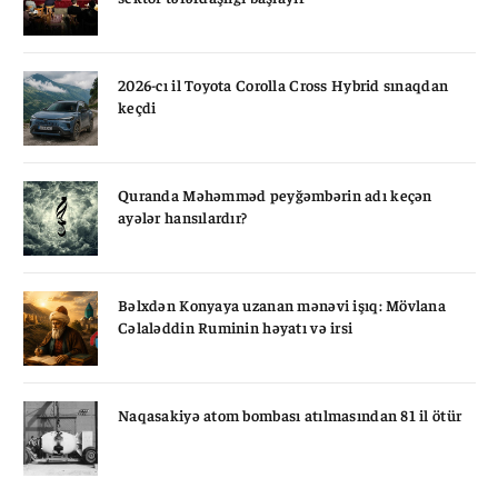
2026-cı il Toyota Corolla Cross Hybrid sınaqdan
keçdi
Quranda Məhəmməd peyğəmbərin adı keçən
ayələr hansılardır?
Bəlxdən Konyaya uzanan mənəvi işıq: Mövlana
Cəlaləddin Ruminin həyatı və irsi
Naqasakiyə atom bombası atılmasından 81 il ötür