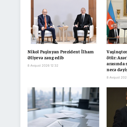
Nikol Paşinyan Prezident İlham
Vaşinqton
Əliyevə zəng edib
ötür: Azə
arasında 
8 Avqust 2026 12:32
necə dəyi
8 Avqust 202