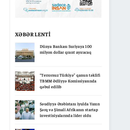
XƏBƏR LENTİ
Dünya Bankası Suriyaya 100
milyon dollar qrant ayıracaq
“Terrorsuz Türkiyə” qanun təklifi
TBMM Ədliyyə Komissiyasında
qəbul edilib
Səudiyyə Ərəbistanı iyulda Yaxın
Şərq və Şimali Afrikanın startap
investisiyalarında lider oldu