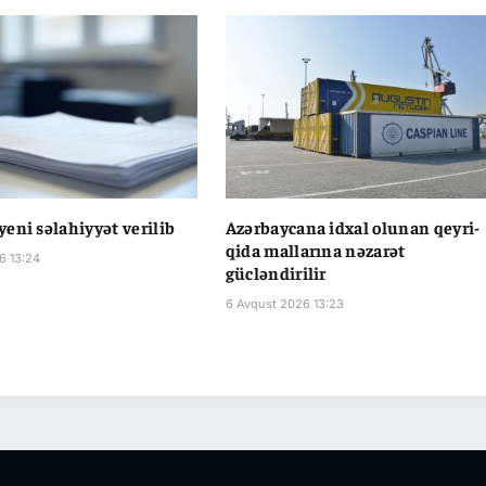
eni səlahiyyət verilib
Azərbaycana idxal olunan qeyri-
qida mallarına nəzarət
6 13:24
gücləndirilir
6 Avqust 2026 13:23