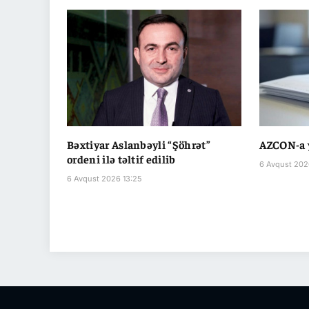
Bəxtiyar Aslanbəyli “Şöhrət”
AZCON-a y
ordeni ilə təltif edilib
6 Avqust 202
6 Avqust 2026 13:25