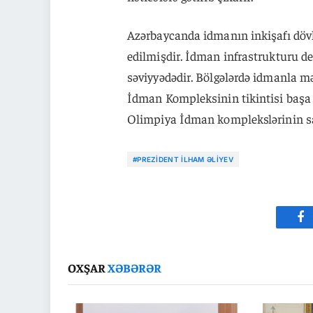
Azərbaycanda idmanın inkişafı dövlət
edilmişdir. İdman infrastrukturu d
səviyyədədir. Bölgələrdə idmanla mə
İdman Kompleksinin tikintisi başa ç
Olimpiya İdman komplekslərinin sayı
#PREZIDENT İLHAM ƏLIYEV
Fa
OXŞAR
XƏBƏRƏR