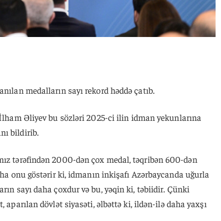
anılan medalların sayı rekord həddə çatıb.
t İlham Əliyev bu sözləri 2025-ci ilin idman yekunlarına
ı bildirib.
ımız tərəfindən 2000-dən çox medal, təqribən 600-dən
daha onu göstərir ki, idmanın inkişafı Azərbaycanda uğurla
rın sayı daha çoxdur və bu, yəqin ki, təbiidir. Çünki
 aparılan dövlət siyasəti, əlbəttə ki, ildən-ilə daha yaxşı