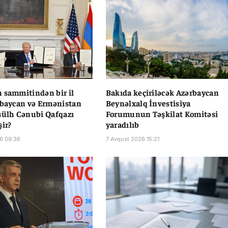
 sammitindən bir il
Bakıda keçiriləcək Azərbaycan
rbaycan və Ermənistan
Beynəlxalq İnvestisiya
sülh Cənubi Qafqazı
Forumunun Təşkilat Komitəsi
şir?
yaradılıb
6 09:36
7 Avqust 2026 15:21