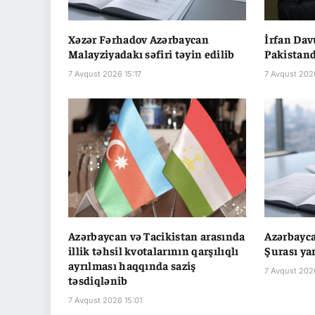
Xəzər Fərhadov Azərbaycan
İrfan Da
Malayziyadakı səfiri təyin edilib
Pakistanda
7 Avqust 2026 15:17
7 Avqust 202
Azərbaycan və Tacikistan arasında
Azərbayc
illik təhsil kvotalarının qarşılıqlı
Şurası ya
ayrılması haqqında saziş
7 Avqust 202
təsdiqlənib
7 Avqust 2026 15:01