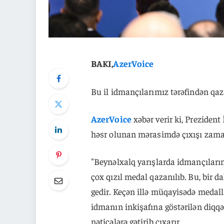
BAKI,
AzerVoice
Bu il idmançılarımız tərəfindən qaz
AzerVoice
xəbər verir ki, Preziden
həsr olunan mərasimdə çıxışı zaman
"Beynəlxalq yarışlarda idmançılar
çox qızıl medal qazanılıb. Bu, bir 
gedir. Keçən illə müqayisədə medalla
idmanın inkişafına göstərilən diqqət,
nəticələrə gətirib çıxarır.