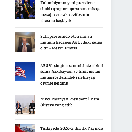
Kolumbiyanın yeni prezidenti
silahlı qruplara qarşı sərt mövqe
mesajı verərək vəzifəsinin
icrasına başlayıb
Sülh prosesində ötən ilin ən
mühüm hadisəsi Ağ Evdəki görüş
oldu - Metyu Brayza
ABŞ Vaşinqton sammitindən bir il
sonra Azərbaycan və Ermənistan
münasibətlərindəki irəliləyişi
qiymətləndirib
Nikol Paşinyan Prezident İlham
Əliyevə zəng edib
Türkiyədə 2026-cı ilin ilk 7 ayında