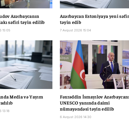
vudov Azərbaycanın
Azərbaycan Estoniyaya yeni səfir
kı səfiri təyin edilib
təyin edib
6 15:05
7 Avqust 2026 15:04
anda Media və Yayım
Fəxrəddin İsmayılov Azərbaycan
radılıb
UNESCO yanında daimi
nümayəndəsi təyin edilib
6 13:18
6 Avqust 2026 14:30