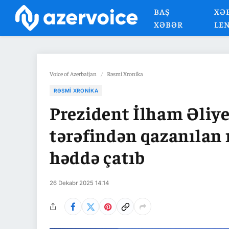
BAŞ
XƏ
XƏBƏR
LE
Voice of Azerbaijan
/
Rəsmi Xronika
RƏSMI XRONIKA
Prezident İlham Əliye
tərəfindən qazanılan 
həddə çatıb
26 Dekabr 2025 14:14