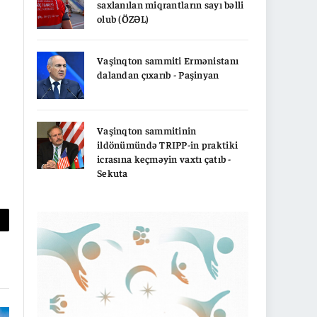
saxlanılan miqrantların sayı bəlli
olub (ÖZƏL)
Vaşinqton sammiti Ermənistanı
dalandan çıxarıb - Paşinyan
Vaşinqton sammitinin
ildönümündə TRIPP-in praktiki
icrasına keçməyin vaxtı çatıb -
Sekuta
py
nk