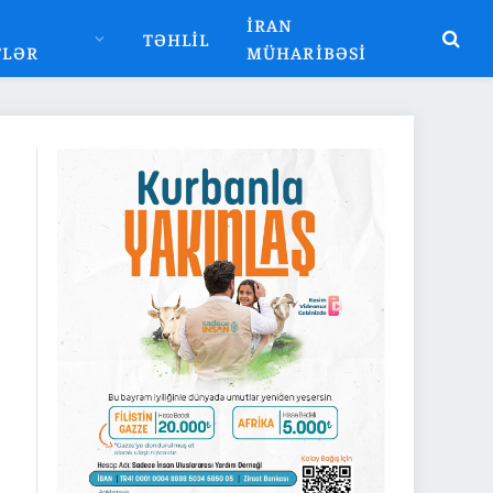
İRAN
TƏHLIL
TLƏR
MÜHARIBƏSI