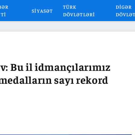
BƏR
TÜRK
DIGƏR
SIYASƏT
NTI
DÖVLƏTLƏRI
DÖVLƏ
v: Bu il idmançılarımız
medalların sayı rekord