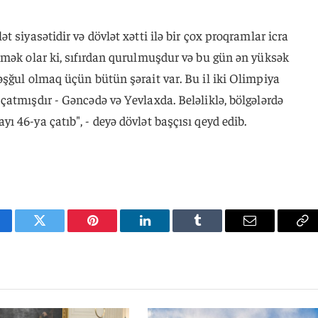
 siyasətidir və dövlət xətti ilə bir çox proqramlar icra
emək olar ki, sıfırdan qurulmuşdur və bu gün ən yüksək
şğul olmaq üçün bütün şərait var. Bu il iki Olimpiya
atmışdır - Gəncədə və Yevlaxda. Beləliklə, bölgələrdə
 46-ya çatıb", - deyə dövlət başçısı qeyd edib.
cebook
Twitter
Pinterest
LinkedIn
Tumblr
Email
Co
Li