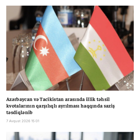
Azərbaycan və Tacikistan arasında illik təhsil
kvotalarının qarşılıqlı ayrılması haqqında saziş
təsdiqlənib
7 Avqust 2026 15:01