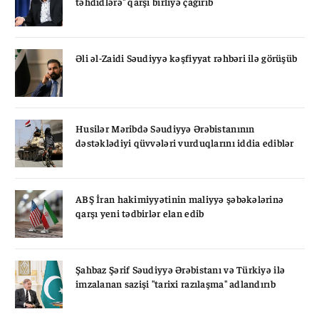
təhdidlərə" qarşı birliyə çağırıb
Əli əl-Zaidi Səudiyyə kəşfiyyat rəhbəri ilə görüşüb
Husilər Məribdə Səudiyyə Ərəbistanının
dəstəklədiyi qüvvələri vurduqlarını iddia ediblər
ABŞ İran hakimiyyətinin maliyyə şəbəkələrinə
qarşı yeni tədbirlər elan edib
Şahbaz Şərif Səudiyyə Ərəbistanı və Türkiyə ilə
imzalanan sazişi "tarixi razılaşma" adlandırıb