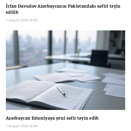
İrfan Davudov Azərbaycanın Pakistandakı səfiri təyin
edilib
7 Avqust 2026 15:05
Azərbaycan Estoniyaya yeni səfir təyin edib
7 Avqust 2026 15:04