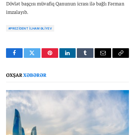
Dövlət başçısı müvafiq Qanunun icrası ilə bağlı Fərman
imzalayıb.
#PREZIDENT İLHAM ƏLIYEV
Facebook
Twitter
Pinterest
LinkedIn
Tumblr
Email
Copy
Link
OXŞAR
XƏBƏRƏR