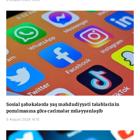
Sosial şəbəkələrdə yaş məhdudiyyəti tələblərinin
pozulmasına görə cərimələr müəyyənləşib
5 Avqust 2026 14:15