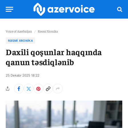
Voice of Azerbaijan
/
Rəsmi Xronika
RƏSMI XRONIKA
Daxili qoşunlar haqqında
qanun təsdiqlənib
25 Dekabr 2025 18:22