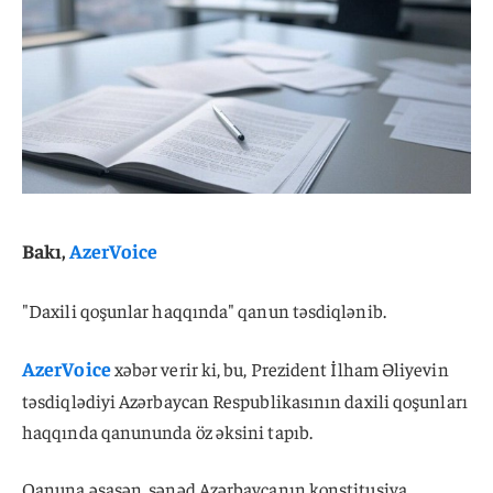
Bakı,
AzerVoice
"Daxili qoşunlar haqqında" qanun təsdiqlənib.
AzerVoice
xəbər verir ki, bu, Prezident İlham Əliyevin
təsdiqlədiyi Azərbaycan Respublikasının daxili qoşunları
haqqında qanununda öz əksini tapıb.
Qanuna əsasən, sənəd Azərbaycanın konstitusiya