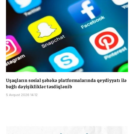
Uşaqların sosial şəbəkə platformalarında qeydiyyatı ilə
bağlı dəyişikliklər təsdiqlənib
5 Avqust 2026 14:12