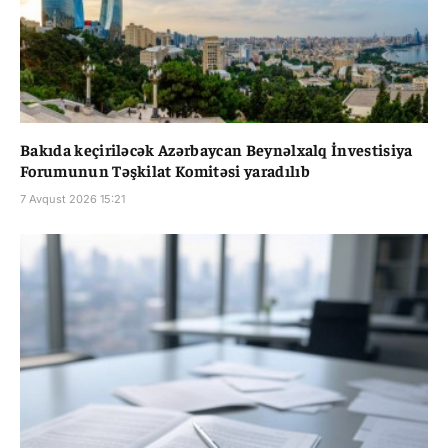
Bakıda keçiriləcək Azərbaycan Beynəlxalq İnvestisiya
Forumunun Təşkilat Komitəsi yaradılıb
7 Avqust 2026 15:21