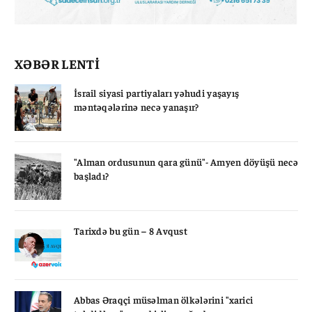
XƏBƏR LENTİ
İsrail siyasi partiyaları yəhudi yaşayış
məntəqələrinə necə yanaşır?
"Alman ordusunun qara günü"- Amyen döyüşü necə
başladı?
Tarixdə bu gün – 8 Avqust
Abbas Əraqçi müsəlman ölkələrini "xarici