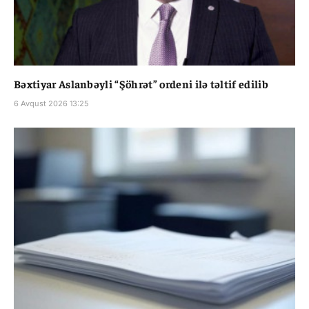
Bəxtiyar Aslanbəyli “Şöhrət” ordeni ilə təltif edilib
6 Avqust 2026 13:25