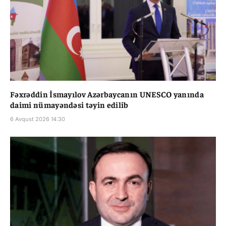
Fəxrəddin İsmayılov Azərbaycanın UNESCO yanında
daimi nümayəndəsi təyin edilib
6 Avqust 2026 14:30