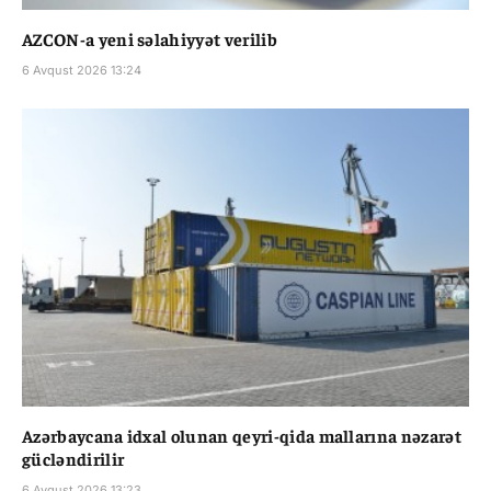
AZCON-a yeni səlahiyyət verilib
6 Avqust 2026 13:24
Azərbaycana idxal olunan qeyri-qida mallarına nəzarət
gücləndirilir
6 Avqust 2026 13:23