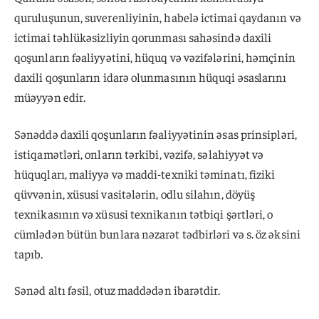
quruluşunun, suverenliyinin, habelə ictimai qaydanın və
ictimai təhlükəsizliyin qorunması sahəsində daxili
qoşunların fəaliyyətini, hüquq və vəzifələrini, həmçinin
daxili qoşunların idarə olunmasının hüquqi əsaslarını
müəyyən edir.
Sənəddə daxili qoşunların fəaliyyətinin əsas prinsipləri,
istiqamətləri, onların tərkibi, vəzifə, səlahiyyət və
hüquqları, maliyyə və maddi-texniki təminatı, fiziki
qüvvənin, xüsusi vasitələrin, odlu silahın, döyüş
texnikasının və xüsusi texnikanın tətbiqi şərtləri, o
cümlədən bütün bunlara nəzarət tədbirləri və s. öz əksini
tapıb.
Sənəd altı fəsil, otuz maddədən ibarətdir.