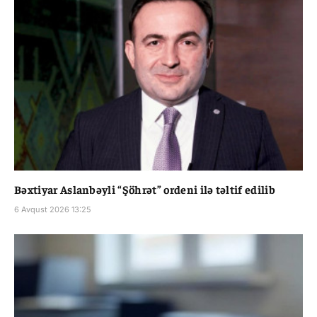
Bəxtiyar Aslanbəyli “Şöhrət” ordeni ilə təltif edilib
6 Avqust 2026 13:25