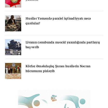
Husilər Yəməndə paralel iqtisadiyyatı necə
qurdular?
Livanın cənubunda məscid yaxınlığında partlayış
baş verib
Körfəz Əməkdaşlıq Şurası husilərin Nəcran
hücumunu pisləyib