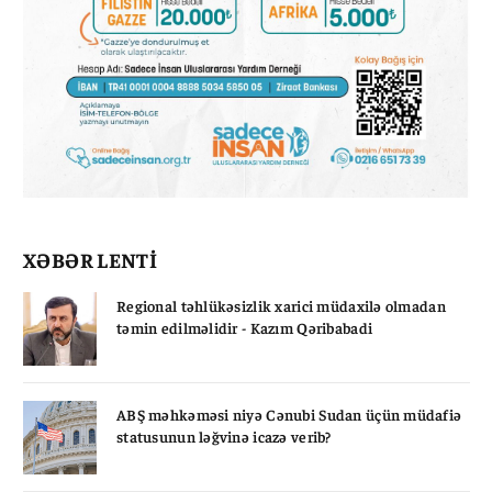
XƏBƏR LENTİ
Regional təhlükəsizlik xarici müdaxilə olmadan
təmin edilməlidir - Kazım Qəribabadi
ABŞ məhkəməsi niyə Cənubi Sudan üçün müdafiə
statusunun ləğvinə icazə verib?