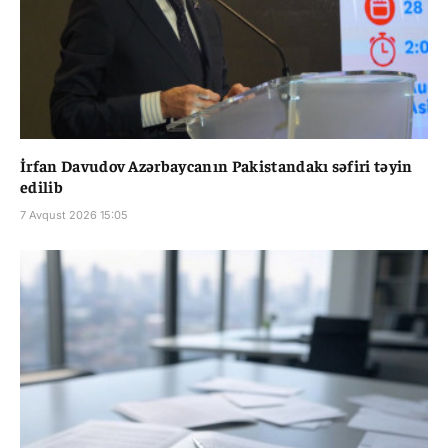
İrfan Davudov Azərbaycanın Pakistandakı səfiri təyin
edilib
7 Avqust 2026 15:05