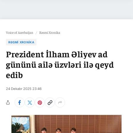
Voice of Azerbaijan
/
Rəsmi Xronika
RƏSMI XRONIKA
Prezident İlham Əliyev ad
gününü ailə üzvləri ilə qeyd
edib
24 Dekabr 2025 23:46