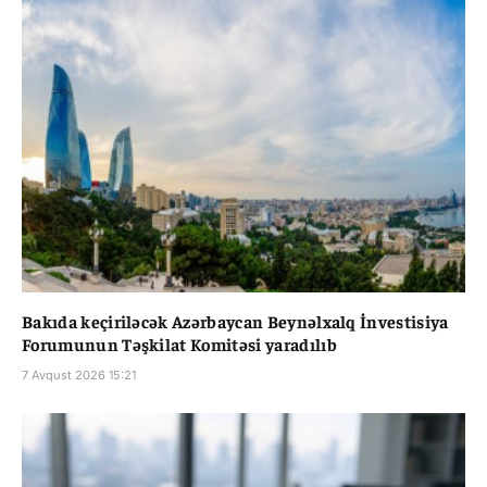
Bakıda keçiriləcək Azərbaycan Beynəlxalq İnvestisiya
Forumunun Təşkilat Komitəsi yaradılıb
7 Avqust 2026 15:21