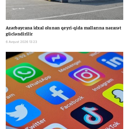
Azərbaycana idxal olunan qeyri-qida mallarına nəzarət
gücləndirilir
6 Avqust 2026 13:23