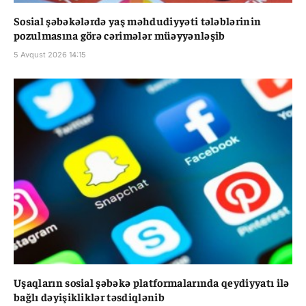
Sosial şəbəkələrdə yaş məhdudiyyəti tələblərinin
pozulmasına görə cərimələr müəyyənləşib
5 Avqust 2026 14:15
Uşaqların sosial şəbəkə platformalarında qeydiyyatı ilə
bağlı dəyişikliklər təsdiqlənib