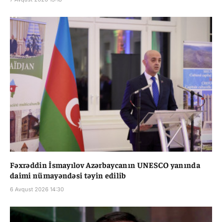
Fəxrəddin İsmayılov Azərbaycanın UNESCO yanında
daimi nümayəndəsi təyin edilib
6 Avqust 2026 14:30