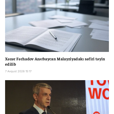
Xəzər Fərhadov Azərbaycan Malayziyadakı səfiri təyin
edilib
7 Avqust 2026 15:17