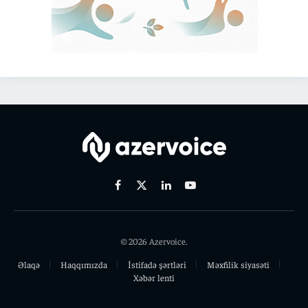
Facebook
X
Linkedin
Youtube
(Twitter)
© 2026 Azervoice.
Əlaqə
Haqqımızda
İstifadə şərtləri
Məxfilik siyasəti
Xəbər lenti