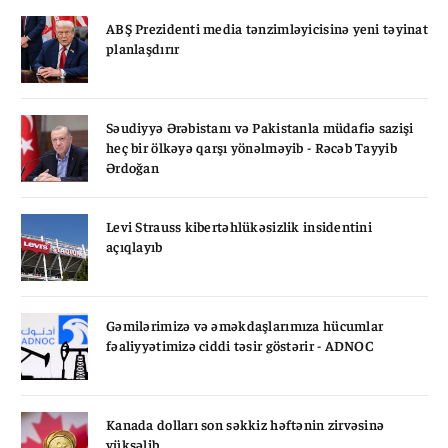
ABŞ Prezidenti media tənzimləyicisinə yeni təyinat
planlaşdırır
Səudiyyə Ərəbistanı və Pakistanla müdafiə sazişi
heç bir ölkəyə qarşı yönəlməyib - Rəcəb Tayyib
Ərdoğan
Levi Strauss kibertəhlükəsizlik insidentini
açıqlayıb
Gəmilərimizə və əməkdaşlarımıza hücumlar
fəaliyyətimizə ciddi təsir göstərir - ADNOC
Kanada dolları son səkkiz həftənin zirvəsinə
yüksəlib