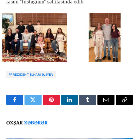
rəsmi “Instagram” səhifəsində edib.
#PREZIDENT İLHAM ƏLIYEV
Facebook
Twitter
Pinterest
LinkedIn
Tumblr
Email
Copy
Link
OXŞAR
XƏBƏRƏR