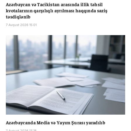
Azərbaycan və Tacikistan arasında illik təhsil
kvotalarının qarşılıqlı ayrılması haqqında saziş
təsdiqlənib
7 Avqust 2026 15:01
Azərbaycanda Media və Yayım Şurası yaradılıb
7 Avqust 2026 13:18