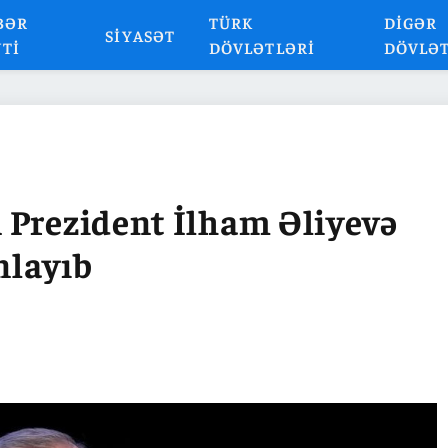
BƏR
TÜRK
DIGƏR
SIYASƏT
NTI
DÖVLƏTLƏRI
DÖVLƏ
 Prezident İlham Əliyevə
nlayıb