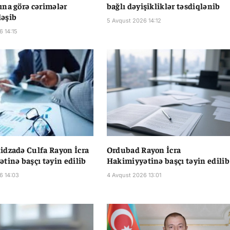
na görə cərimələr
bağlı dəyişikliklər təsdiqlənib
əşib
5 Avqust 2026 14:12
6 14:15
dzadə Culfa Rayon İcra
Ordubad Rayon İcra
tinə başçı təyin edilib
Hakimiyyətinə başçı təyin edilib
6 14:03
4 Avqust 2026 13:01