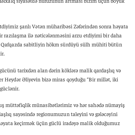
ynəlxalq siyasətdə nüfuzunun artması bizim üçün böyük
tdiyimiz şanlı Vətən müharibəsi Zəfərindən sonra həyata
ir razılaşma ilə nəticələnməsini arzu etdiyimi bir daha
, Qafqazda sabitliyin hökm sürdüyü sülh mühiti bütün
ir.
gücünü tarixdən alan dərin köklərə malik qardaşlıq və
 Heydər Əliyevin bizə miras qoyduğu “Bir millət, iki
güclənir.
ş müttəfiqlik münasibətlərimiz və hər sahədə nümayiş
daşlıq sayəsində regionumuzun taleyini və gələcəyini
 həyata keçirmək üçün güclü iradəyə malik olduğumuz