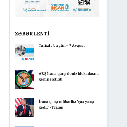
XƏBƏR LENTİ
Tarixdə bu gün – 7 Avqust
ABŞ İrana qarşı dəniz blokadasını
genişləndirib
İrana qarşı müharibə “çox yaxşı
gedir”- Tramp