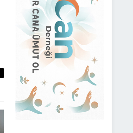
py
nk