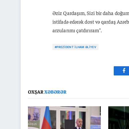
Əziz Qardaşım, Sizi bir daha doğum
istifadə edərək dost və qardaş Azərb
arzularımı çatdırıram".
#PREZIDENT İLHAM ƏLIYEV
Fa
OXŞAR
XƏBƏRƏR