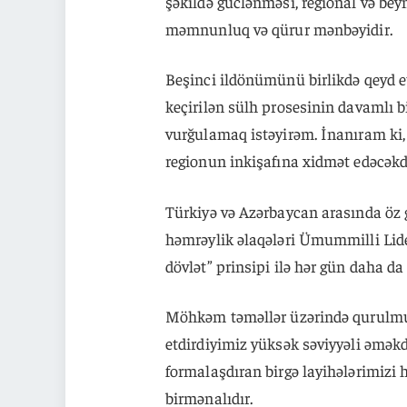
şəkildə güclənməsi, regional və be
məmnunluq və qürur mənbəyidir.
Beşinci ildönümünü birlikdə qeyd e
keçirilən sülh prosesinin davamlı b
vurğulamaq istəyirəm. İnanıram ki
regionun inkişafına xidmət edəcəkd
Türkiyə və Azərbaycan arasında öz 
həmrəylik əlaqələri Ümummilli Lider
dövlət” prinsipi ilə hər gün daha da 
Möhkəm təməllər üzərində qurulmu
etdirdiyimiz yüksək səviyyəli əmək
formalaşdıran birgə layihələrimizi
birmənalıdır.