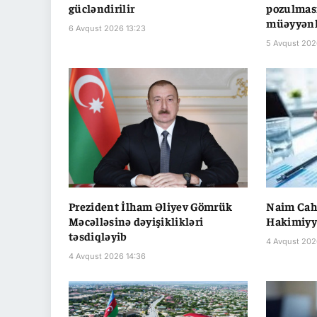
gücləndirilir
pozulması
müəyyənl
6 Avqust 2026 13:23
5 Avqust 202
Prezident İlham Əliyev Gömrük
Naim Cahi
Məcəlləsinə dəyişiklikləri
Hakimiyyə
təsdiqləyib
4 Avqust 202
4 Avqust 2026 14:36