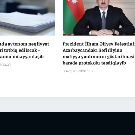
nda avtonom nəqliyyat
Prezident İlham Əliyev Fələstin
ri tətbiq ediləcək -
Azərbaycandakı Səfirliyinə
üsumu müəyyənləşib
maliyyə yardımının göstərilməsi
barədə protokolu təsdiqləyib
6 13:37
3 Avqust 2026 13:25