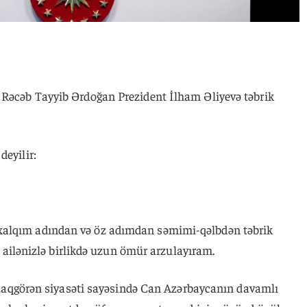
 Rəcəb Tayyib Ərdoğan Prezident İlham Əliyevə təbrik
deyilir:
xalqım adından və öz adımdan səmimi-qəlbdən təbrik
və ailənizlə birlikdə uzun ömür arzulayıram.
ə uzaqgörən siyasəti sayəsində Can Azərbaycanın davamlı