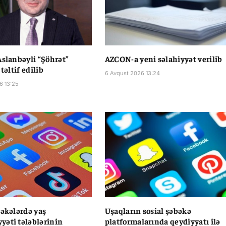
Aslanbəyli “Şöhrət”
AZCON-a yeni səlahiyyət verilib
 təltif edilib
6 Avqust 2026 13:24
6 13:25
bəkələrdə yaş
Uşaqların sosial şəbəkə
əti tələblərinin
platformalarında qeydiyyatı ilə