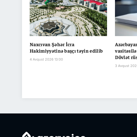
Naxcıvan Şəhər İcra
Azərbaya
Hakimiyyətinə başçı təyin edilib
vasitəsilə
Dövlət r
4 Avqust 2026 13:00
3 Avqust 202