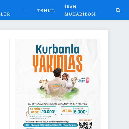
İRAN
TƏHLIL
TLƏR
MÜHARIBƏSI