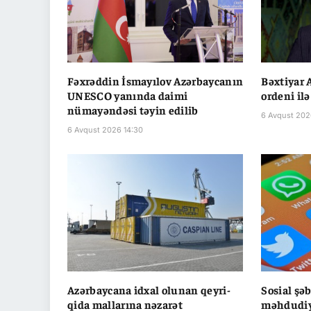
Fəxrəddin İsmayılov Azərbaycanın
Bəxtiyar 
UNESCO yanında daimi
ordeni ilə
nümayəndəsi təyin edilib
6 Avqust 202
6 Avqust 2026 14:30
Azərbaycana idxal olunan qeyri-
Sosial şə
qida mallarına nəzarət
məhdudiyy