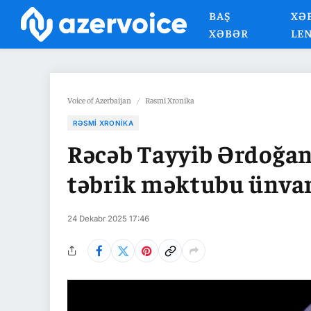
BAŞ
XƏ
XƏBƏR
LE
Voice of Azerbaijan
/
Rəsmi Xronika
RƏSMI XRONIKA
Rəcəb Tayyib Ərdoğan
təbrik məktubu ünva
24 Dekabr 2025 17:46