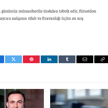
 gününüz münasibətilə ürəkdən təbrik edir, fürsətdən
aycan xalqının rifah və firavanlığı üçün ən xoş
cebook
Twitter
Pinterest
LinkedIn
Tumblr
Email
Co
Li