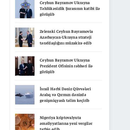
Ceyhun Bayramov Ukrayna
Təhlükəsizlik Şurasının katibi ilə
görüşüb
Zelenski Ceyhun Bayramovla
Azərbaycan-Ukrayna strateji
tərəfdaşlığını müzakirə edib
Ceyhun Bayramov Ukrayna
Prezident Ofisinin rəhbəri ilə
görüşüb
İsrail Hərbi Dəniz Qüvvələri
Aralıq və Qırmızı dənizdə
genişmiqyaslı təlim keçirib
Nigeriya kriptovalyuta
əməliyyatlarına yeni vergilər
tətbiq edib