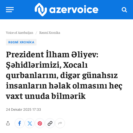
Voice of Azerbaijan
/
Rəsmi Xronika
RƏSMI XRONIKA
Prezident İlham Əliyev:
Şəhidlərimizi, Xocalı
qurbanlarını, digər günahsız
insanların həlak olmasını heç
vaxt unuda bilmərik
24 Dekabr 2025 17:33