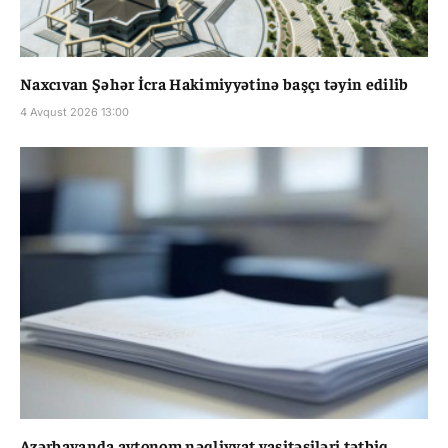
Naxcıvan Şəhər İcra Hakimiyyətinə başçı təyin edilib
4 Avqust 2026 13:00
Azərbayanda avtonom nəqliyyat vasitəsiləri tətbiq