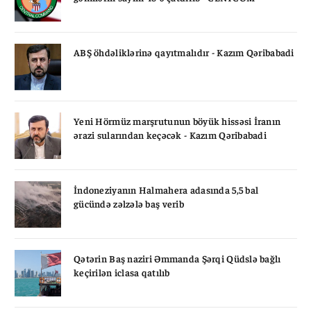
ABŞ öhdəliklərinə qayıtmalıdır - Kazım Qəribabadi
Yeni Hörmüz marşrutunun böyük hissəsi İranın
ərazi sularından keçəcək - Kazım Qəribabadi
İndoneziyanın Halmahera adasında 5,5 bal
gücündə zəlzələ baş verib
Qətərin Baş naziri Əmmanda Şərqi Qüdslə bağlı
keçirilən iclasa qatılıb