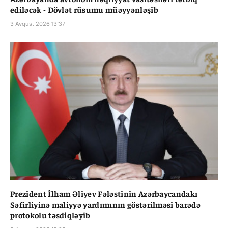
ediləcək - Dövlət rüsumu müəyyənləşib
3 Avqust 2026 13:37
Prezident İlham Əliyev Fələstinin Azərbaycandakı
Səfirliyinə maliyyə yardımının göstərilməsi barədə
protokolu təsdiqləyib