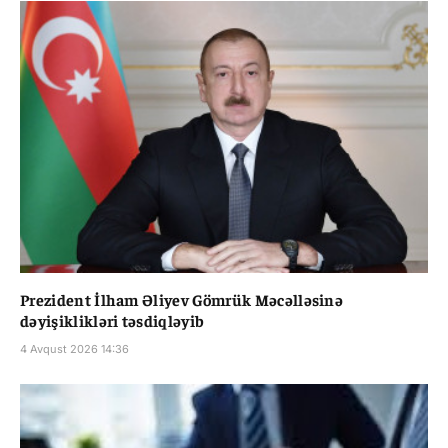
Prezident İlham Əliyev Gömrük Məcəlləsinə
dəyişiklikləri təsdiqləyib
4 Avqust 2026 14:36