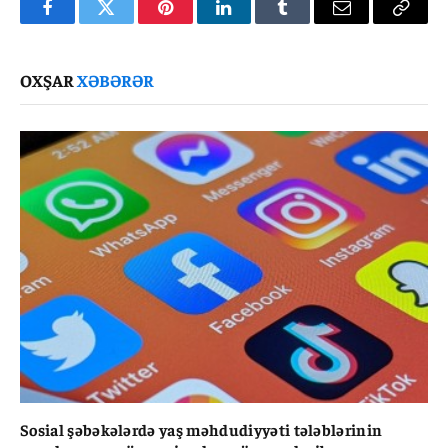
Facebook
Twitter
Pinterest
LinkedIn
Tumblr
Email
Copy
Link
OXŞAR
XƏBƏRƏR
Sosial şəbəkələrdə yaş məhdudiyyəti tələblərinin