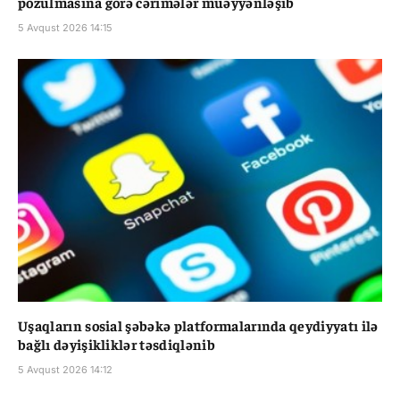
pozulmasına görə cərimələr müəyyənləşib
5 Avqust 2026 14:15
Uşaqların sosial şəbəkə platformalarında qeydiyyatı ilə
bağlı dəyişikliklər təsdiqlənib
5 Avqust 2026 14:12