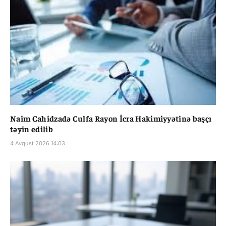
Naim Cahidzadə Culfa Rayon İcra Hakimiyyətinə başçı
təyin edilib
4 Avqust 2026 14:03