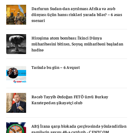
Darfurun Sudan-dan ayrılması Afrika və ərəb
dünyası üçün hansı riskləri yarada bilər? – 6 əsas
ssenari
Hiroşima atom bombası: İkinci Dünya
müharibəsini bitirən, Soyuq müharibəni başladan
hadisə
Tarixdə bu gün – 6 Avqust
Rəcəb Tayyib Ərdoğan FETÖ üzvü Burkay
Karatepedən şikayətçi olub
ABŞ İrana qarşı blokada çərçivəsində yönləndirilən
gəmilərin sayını 48-ə çatdırıb - CENTCOM