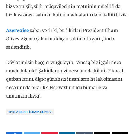
biz vermişik, sülh müqaviləsinin mətninin müəllifi də
bizik və oraya salınan bütün maddələrin də müəllifi bizik.
AzerVoice
xəbər verir ki, bu fikirləri Prezident İlham
Əliyev Ağdam şəhərinə köçən sakinlərlə görüşündə
səsləndirib.
Dövlətimizin başçısı vurğulayıb: “Ancaq biz işğalı necə
unuda bilərik?! Şəhidlərimizi necə unuda bilərik?! Xocalı
qurbanlarını, digər günahsız insanların həlak olmasını
necə unuda bilərik?! Heç vaxt unuda bilmərik və
unutmamalıyıq”.
#PREZIDENT İLHAM ƏLIYEV