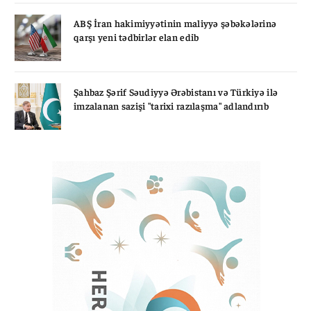
ABŞ İran hakimiyyətinin maliyyə şəbəkələrinə
qarşı yeni tədbirlər elan edib
Şahbaz Şərif Səudiyyə Ərəbistanı və Türkiyə ilə
imzalanan sazişi "tarixi razılaşma" adlandırıb