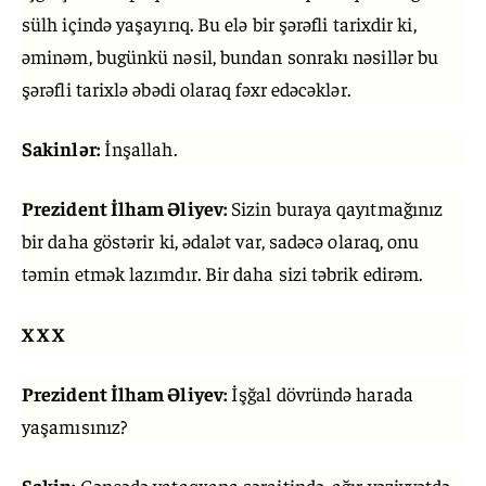
sülh içində yaşayırıq. Bu elə bir şərəfli tarixdir ki,
əminəm, bugünkü nəsil, bundan sonrakı nəsillər bu
şərəfli tarixlə əbədi olaraq fəxr edəcəklər.
Sakinlər:
İnşallah.
Prezident İlham Əliyev:
Sizin buraya qayıtmağınız
bir daha göstərir ki, ədalət var, sadəcə olaraq, onu
təmin etmək lazımdır. Bir daha sizi təbrik edirəm.
X X X
Prezident İlham Əliyev:
İşğal dövründə harada
yaşamısınız?
Sakin:
Gəncədə yataqxana şəraitində, ağır vəziyyətdə.