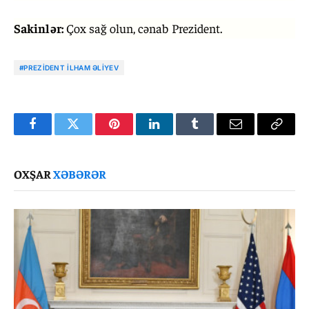
Sakinlər:
Çox sağ olun, cənab Prezident.
#PREZIDENT İLHAM ƏLIYEV
Facebook
Twitter
Pinterest
LinkedIn
Tumblr
Email
Copy
Link
OXŞAR
XƏBƏRƏR