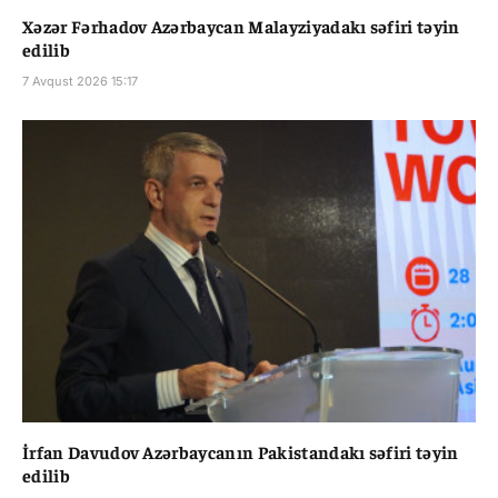
Xəzər Fərhadov Azərbaycan Malayziyadakı səfiri təyin
edilib
7 Avqust 2026 15:17
İrfan Davudov Azərbaycanın Pakistandakı səfiri təyin
edilib