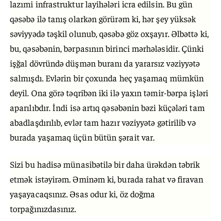
lazımi infrastruktur layihələri icra edilsin. Bu gün
qəsəbə ilə tanış olarkən görürəm ki, hər şey yüksək
səviyyədə təşkil olunub, qəsəbə göz oxşayır. Əlbəttə ki,
bu, qəsəbənin, bərpasının birinci mərhələsidir. Çünki
işğal dövründə düşmən buranı da yararsız vəziyyətə
salmışdı. Evlərin bir çoxunda heç yaşamaq mümkün
deyil. Ona görə təqribən iki ilə yaxın təmir-bərpa işləri
aparılıbdır. İndi isə artıq qəsəbənin bəzi küçələri tam
abadlaşdırılıb, evlər tam hazır vəziyyətə gətirilib və
burada yaşamaq üçün bütün şərait var.
Sizi bu hadisə münasibətilə bir daha ürəkdən təbrik
etmək istəyirəm. Əminəm ki, burada rahat və firavan
yaşayacaqsınız. Əsas odur ki, öz doğma
torpağınızdasınız.