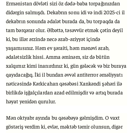
Ermənistan dövləti sizi öz dədə-baba torpağınızdan
didərgin salmışdı. Dekabrın sonu idi və indi 2025-ci il
dekabrın sonunda ədalət burada da, bu torpaqda da
tam bərqərar olur. Əlbəttə, təsəvvür etmək çətin deyil
ki, bu illər ərzində necə əzab-əziyyət içində
yaşamısınız. Həm ev şəraiti, həm mənəvi əzab,
ədalətsizlik hissi. Amma əminəm, siz də bütün
xalqımız kimi inanırdınız ki, gün gələcək və biz buraya
qayıdacağıq. İki il bundan əvvəl antiterror əməliyyatı
nəticəsində Kərkicahan qəsəbəsi Xankəndi şəhəri ilə
birlikdə işğalçılardan azad edilmişdir və artıq burada
həyat yenidən qurulur.
Mən oktyabr ayında bu qəsəbəyə gəlmişdim. O vaxt
göstəriş verdim ki, evlər, məktəb təmir olunsun, digər