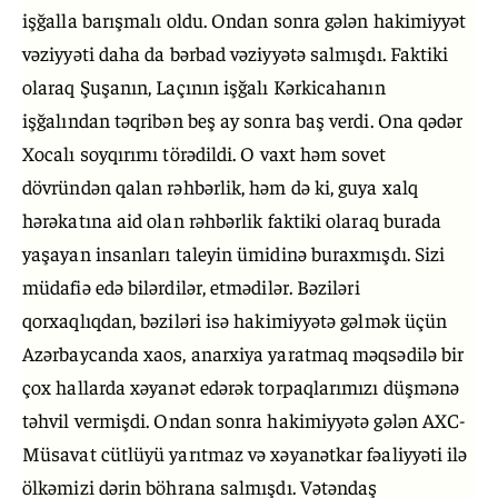
işğalla barışmalı oldu. Ondan sonra gələn hakimiyyət
vəziyyəti daha da bərbad vəziyyətə salmışdı. Faktiki
olaraq Şuşanın, Laçının işğalı Kərkicahanın
işğalından təqribən beş ay sonra baş verdi. Ona qədər
Xocalı soyqırımı törədildi. O vaxt həm sovet
dövründən qalan rəhbərlik, həm də ki, guya xalq
hərəkatına aid olan rəhbərlik faktiki olaraq burada
yaşayan insanları taleyin ümidinə buraxmışdı. Sizi
müdafiə edə bilərdilər, etmədilər. Bəziləri
qorxaqlıqdan, bəziləri isə hakimiyyətə gəlmək üçün
Azərbaycanda xaos, anarxiya yaratmaq məqsədilə bir
çox hallarda xəyanət edərək torpaqlarımızı düşmənə
təhvil vermişdi. Ondan sonra hakimiyyətə gələn AXC-
Müsavat cütlüyü yarıtmaz və xəyanətkar fəaliyyəti ilə
ölkəmizi dərin böhrana salmışdı. Vətəndaş