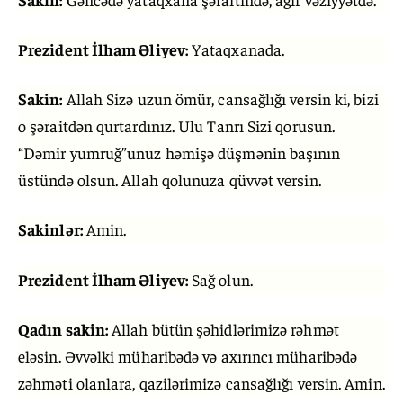
Prezident İlham Əliyev:
Yataqxanada.
Sakin:
Allah Sizə uzun ömür, cansağlığı versin ki, bizi
o şəraitdən qurtardınız. Ulu Tanrı Sizi qorusun.
“Dəmir yumruğ”unuz həmişə düşmənin başının
üstündə olsun. Allah qolunuza qüvvət versin.
Sakinlər:
Amin.
Prezident İlham Əliyev:
Sağ olun.
Qadın sakin:
Allah bütün şəhidlərimizə rəhmət
eləsin. Əvvəlki müharibədə və axırıncı müharibədə
zəhməti olanlara, qazilərimizə cansağlığı versin. Amin.