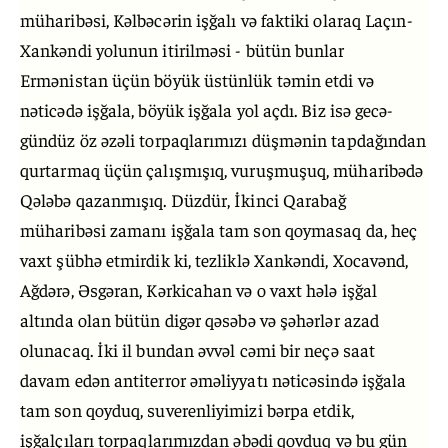
müharibəsi, Kəlbəcərin işğalı və faktiki olaraq Laçın-
Xankəndi yolunun itirilməsi - bütün bunlar
Ermənistan üçün böyük üstünlük təmin etdi və
nəticədə işğala, böyük işğala yol açdı. Biz isə gecə-
gündüz öz əzəli torpaqlarımızı düşmənin tapdağından
qurtarmaq üçün çalışmışıq, vuruşmuşuq, müharibədə
Qələbə qazanmışıq. Düzdür, İkinci Qarabağ
müharibəsi zamanı işğala tam son qoymasaq da, heç
vaxt şübhə etmirdik ki, tezliklə Xankəndi, Xocavənd,
Ağdərə, Əsgəran, Kərkicahan və o vaxt hələ işğal
altında olan bütün digər qəsəbə və şəhərlər azad
olunacaq. İki il bundan əvvəl cəmi bir neçə saat
davam edən antiterror əməliyyatı nəticəsində işğala
tam son qoyduq, suverenliyimizi bərpa etdik,
işğalçıları torpaqlarımızdan əbədi qovduq və bu gün