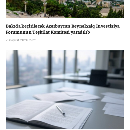
Bakıda keçiriləcək Azərbaycan Beynəlxalq İnvestisiya
Forumunun Təşkilat Komitəsi yaradılıb
7 Avqust 2026 15:21