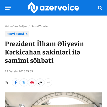
Voice of Azerbaijan
/
Rəsmi Xronika
RƏSMI XRONIKA
Prezident İlham Əliyevin
Kərkicahan sakinləri ilə
səmimi söhbəti
23 Dekabr 2025 15:55