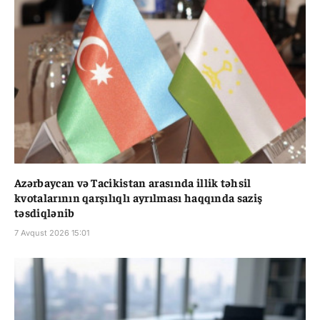
Azərbaycan və Tacikistan arasında illik təhsil
kvotalarının qarşılıqlı ayrılması haqqında saziş
təsdiqlənib
7 Avqust 2026 15:01