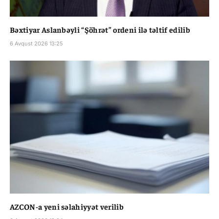
Bəxtiyar Aslanbəyli “Şöhrət” ordeni ilə təltif edilib
6 Avqust 2026 13:25
AZCON-a yeni səlahiyyət verilib