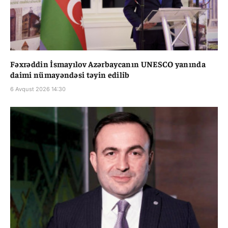
Fəxrəddin İsmayılov Azərbaycanın UNESCO yanında
daimi nümayəndəsi təyin edilib
6 Avqust 2026 14:30