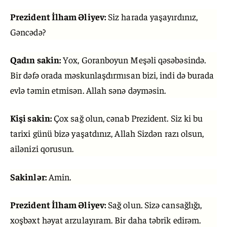
Prezident İlham Əliyev:
Siz harada yaşayırdınız,
Gəncədə?
Qadın sakin:
Yox, Goranboyun Meşəli qəsəbəsində.
Bir dəfə orada məskunlaşdırmısan bizi, indi də burada
evlə təmin etmisən. Allah sənə dəyməsin.
Kişi sakin:
Çox sağ olun, cənab Prezident. Siz ki bu
tarixi günü bizə yaşatdınız, Allah Sizdən razı olsun,
ailənizi qorusun.
Sakinlər:
Amin.
Prezident İlham Əliyev:
Sağ olun. Sizə cansağlığı,
xoşbəxt həyat arzulayıram. Bir daha təbrik edirəm.