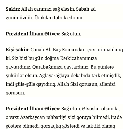
Sakin:
Allah canınızı sağ eləsin. Sabah ad
gününüzdür. Ürəkdən təbrik edirəm.
Prezident İlham Əliyev:
Sağ olun.
Kişi sakin:
Cənab Ali Baş Komandan, çox minnətdarıq
ki, Siz bizi bu gün doğma Kərkicahanımıza
qaytardınız, Qarabağımıza qaytardınız. Bu günlərə
şükürlər olsun. Ağlaya-ağlaya dekabrda tərk etmişdik,
indi gülə-gülə qayıdırıq. Allah Sizi qorusun, ailənizi
qorusun.
Prezident İlham Əliyev:
Sağ olun. Əfsuslar olsun ki,
o vaxt Azərbaycan rəhbərliyi sizi qoruya bilmədi, iradə
göstərə bilmədi, qorxaqlıq göstərdi və faktiki olaraq