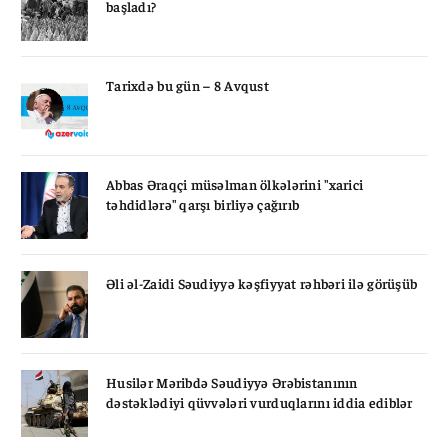
başladı?
Tarixdə bu gün – 8 Avqust
Abbas Əraqçi müsəlman ölkələrini "xarici
təhdidlərə" qarşı birliyə çağırıb
Əli əl-Zaidi Səudiyyə kəşfiyyat rəhbəri ilə görüşüb
Husilər Məribdə Səudiyyə Ərəbistanının
dəstəklədiyi qüvvələri vurduqlarını iddia ediblər