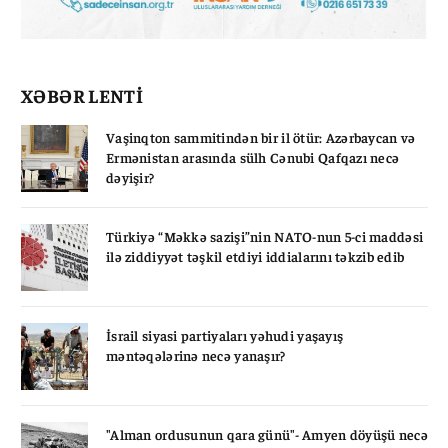
XƏBƏR LENTİ
Vaşinqton sammitindən bir il ötür: Azərbaycan və
Ermənistan arasında sülh Cənubi Qafqazı necə
dəyişir?
Türkiyə “Məkkə sazişi”nin NATO-nun 5-ci maddəsi
ilə ziddiyyət təşkil etdiyi iddialarını təkzib edib
İsrail siyasi partiyaları yəhudi yaşayış
məntəqələrinə necə yanaşır?
"Alman ordusunun qara günü"- Amyen döyüşü necə