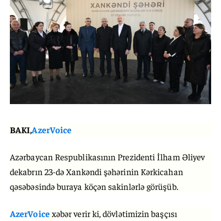
BAKI,
AzerVoice
Azərbaycan Respublikasının Prezidenti İlham Əliyev
dekabrın 23-də Xankəndi şəhərinin Kərkicahan
qəsəbəsində buraya köçən sakinlərlə görüşüb.
AzerVoice
xəbər verir ki, dövlətimizin başçısı