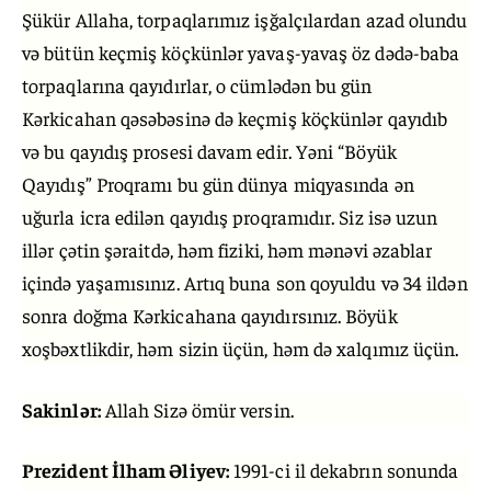
Şükür Allaha, torpaqlarımız işğalçılardan azad olundu
və bütün keçmiş köçkünlər yavaş-yavaş öz dədə-baba
torpaqlarına qayıdırlar, o cümlədən bu gün
Kərkicahan qəsəbəsinə də keçmiş köçkünlər qayıdıb
və bu qayıdış prosesi davam edir. Yəni “Böyük
Qayıdış” Proqramı bu gün dünya miqyasında ən
uğurla icra edilən qayıdış proqramıdır. Siz isə uzun
illər çətin şəraitdə, həm fiziki, həm mənəvi əzablar
içində yaşamısınız. Artıq buna son qoyuldu və 34 ildən
sonra doğma Kərkicahana qayıdırsınız. Böyük
xoşbəxtlikdir, həm sizin üçün, həm də xalqımız üçün.
Sakinlər:
Allah Sizə ömür versin.
Prezident İlham Əliyev:
1991-ci il dekabrın sonunda