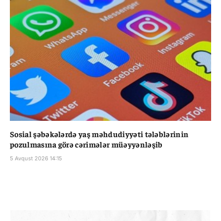
Sosial şəbəkələrdə yaş məhdudiyyəti tələblərinin
pozulmasına görə cərimələr müəyyənləşib
5 Avqust 2026 14:15