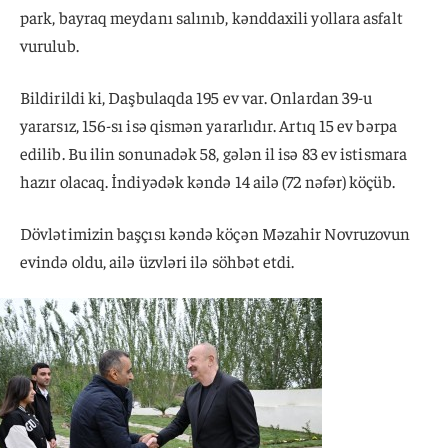
park, bayraq meydanı salınıb, kənddaxili yollara asfalt
vurulub.
Bildirildi ki, Daşbulaqda 195 ev var. Onlardan 39-u
yararsız, 156-sı isə qismən yararlıdır. Artıq 15 ev bərpa
edilib. Bu ilin sonunadək 58, gələn il isə 83 ev istismara
hazır olacaq. İndiyədək kəndə 14 ailə (72 nəfər) köçüb.
Dövlətimizin başçısı kəndə köçən Məzahir Novruzovun
evində oldu, ailə üzvləri ilə söhbət etdi.