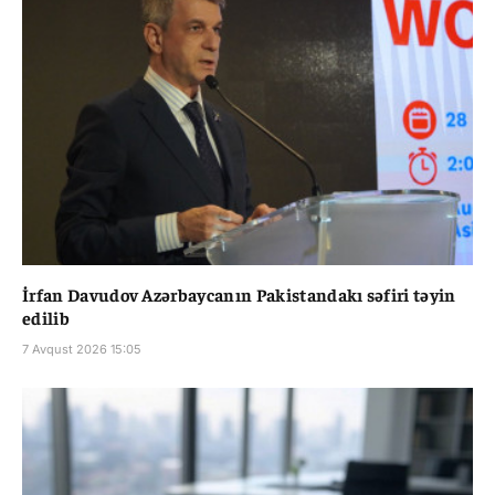
İrfan Davudov Azərbaycanın Pakistandakı səfiri təyin
edilib
7 Avqust 2026 15:05