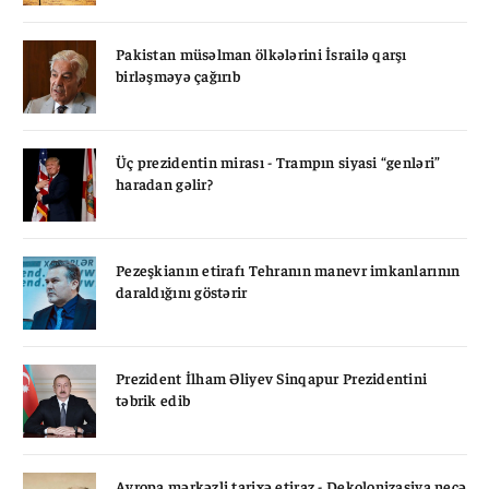
Pakistan müsəlman ölkələrini İsrailə qarşı
birləşməyə çağırıb
Üç prezidentin mirası - Trampın siyasi “genləri”
haradan gəlir?
Pezeşkianın etirafı Tehranın manevr imkanlarının
daraldığını göstərir
Prezident İlham Əliyev Sinqapur Prezidentini
təbrik edib
Avropa mərkəzli tarixə etiraz - Dekolonizasiya necə