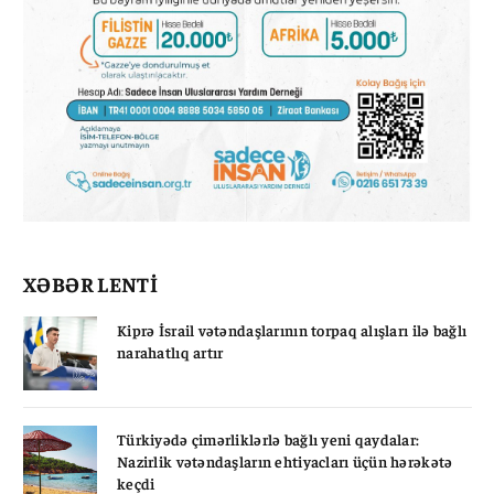
XƏBƏR LENTİ
Kiprə İsrail vətəndaşlarının torpaq alışları ilə bağlı
narahatlıq artır
Türkiyədə çimərliklərlə bağlı yeni qaydalar:
Nazirlik vətəndaşların ehtiyacları üçün hərəkətə
keçdi