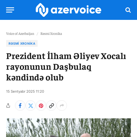
Voice of Azerbaijan
/
Rəsmi Xronika
RƏSMI XRONIKA
Prezident İlham Əliyev Xocalı
rayonunun Daşbulaq
kəndində olub
15 Sentyabr 2025 11:20