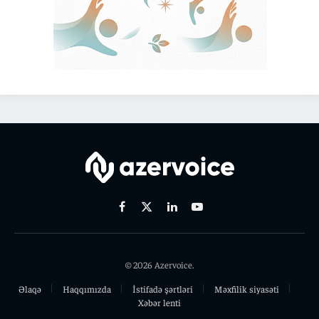
Facebook
X
Linkedin
Youtube
(Twitter)
© 2026 Azervoice.
Əlaqə
Haqqımızda
İstifadə şərtləri
Məxfilik siyasəti
Xəbər lenti