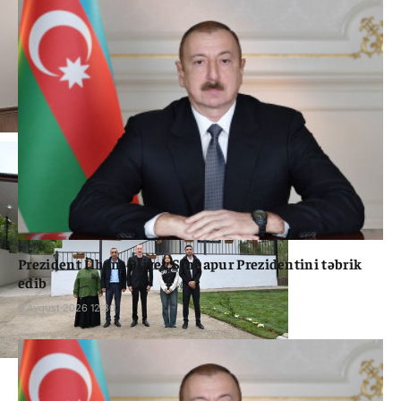
Prezident İlham Əliyev Sinqapur Prezidentini təbrik
edib
9 Avqust 2026 12:30
#PREZIDENT İLHAM ƏLIYEV