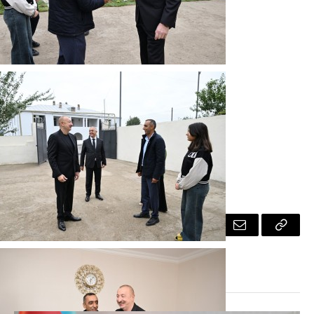
Facebook
Twitter
Pinterest
LinkedIn
Tumblr
Email
Copy
Link
OXŞAR
XƏBƏRƏR