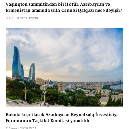
Vaşinqton sammitindən bir il ötür: Azərbaycan və
Ermənistan arasında sülh Cənubi Qafqazı necə dəyişir?
8 Avqust 2026 09:36
Bakıda keçiriləcək Azərbaycan Beynəlxalq İnvestisiya
Forumunun Təşkilat Komitəsi yaradılıb
7 Avqust 2026 15:21