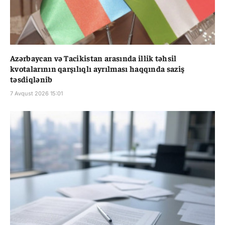
Azərbaycan və Tacikistan arasında illik təhsil
kvotalarının qarşılıqlı ayrılması haqqında saziş
təsdiqlənib
7 Avqust 2026 15:01