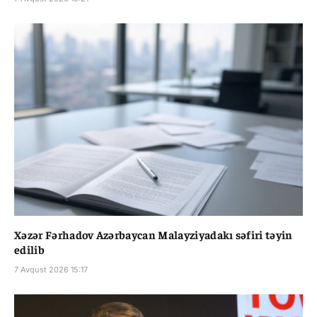
Xəzər Fərhadov Azərbaycan Malayziyadakı səfiri təyin
edilib
7 Avqust 2026 15:17