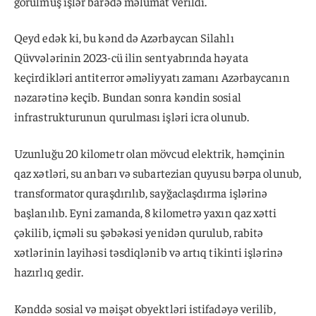
görülmüş işlər barədə məlumat verildi.
Qeyd edək ki, bu kənd də Azərbaycan Silahlı
Qüvvələrinin 2023-cü ilin sentyabrında həyata
keçirdikləri antiterror əməliyyatı zamanı Azərbaycanın
nəzarətinə keçib. Bundan sonra kəndin sosial
infrastrukturunun qurulması işləri icra olunub.
Uzunluğu 20 kilometr olan mövcud elektrik, həmçinin
qaz xətləri, su anbarı və subartezian quyusu bərpa olunub,
transformator quraşdırılıb, sayğaclaşdırma işlərinə
başlanılıb. Eyni zamanda, 8 kilometrə yaxın qaz xətti
çəkilib, içməli su şəbəkəsi yenidən qurulub, rabitə
xətlərinin layihəsi təsdiqlənib və artıq tikinti işlərinə
hazırlıq gedir.
Kənddə sosial və məişət obyektləri istifadəyə verilib,