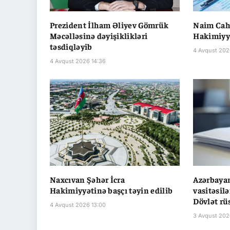
Prezident İlham Əliyev Gömrük
Naim Cahi
Məcəlləsinə dəyişiklikləri
Hakimiyyə
təsdiqləyib
4 Avqust 202
4 Avqust 2026 14:36
Naxcıvan Şəhər İcra
Azərbaya
Hakimiyyətinə başçı təyin edilib
vasitəsilə
Dövlət r
4 Avqust 2026 13:00
3 Avqust 202