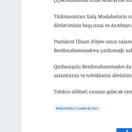
Türkmənistan Xalq Məsləhətinin səd
dövlətimizin başçısına və Azərbaycan
Prezident İlham Əliyev onun salam
Berdiməhəmmədova çatdırmağı xahi
Qurbanqulu Berdiməhəmmədov da 
salamlarını və təbriklərini dövlətim
Telefon söhbəti zamanı gələcək təma
#PREZIDENT İLHAM ƏLIYEV