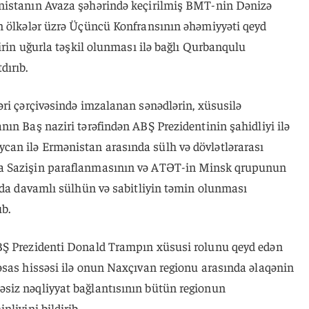
nistanın Avaza şəhərində keçirilmiş BMT-nin Dənizə
n ölkələr üzrə Üçüncü Konfransının əhəmiyyəti qeyd
birin uğurla təşkil olunması ilə bağlı Qurbanqulu
dırıb.
əri çərçivəsində imzalanan sənədlərin, xüsusilə
ın Baş naziri tərəfindən ABŞ Prezidentinin şahidliyi ilə
an ilə Ermənistan arasında sülh və dövlətlərarası
a Sazişin paraflanmasının və ATƏT-in Minsk qrupunun
onda davamlı sülhün və sabitliyin təmin olunması
b.
BŞ Prezidenti Donald Trampın xüsusi rolunu qeyd edən
əsas hissəsi ilə onun Naxçıvan regionu arasında əlaqənin
siz nəqliyyat bağlantısının bütün regionun
liyini bildirib.