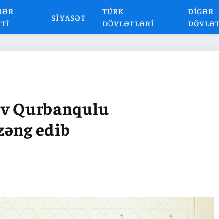
BƏR
TÜRK
DIGƏR
SIYASƏT
NTI
DÖVLƏTLƏRI
DÖVLƏ
ev Qurbanqulu
əng edib