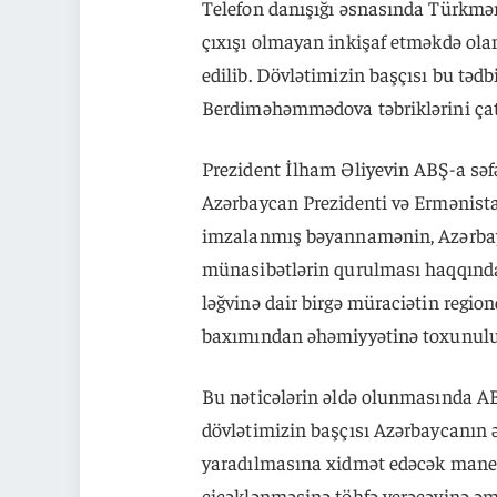
Telefon danışığı əsnasında Türkmə
çıxışı olmayan inkişaf etməkdə ola
edilib. Dövlətimizin başçısı bu təd
Berdiməhəmmədova təbriklərini çat
Prezident İlham Əliyevin ABŞ-a səf
Azərbaycan Prezidenti və Ermənistan
imzalanmış bəyannamənin, Azərbayc
münasibətlərin qurulması haqqınd
ləğvinə dair birgə müraciətin regi
baxımından əhəmiyyətinə toxunulu
Bu nəticələrin əldə olunmasında A
dövlətimizin başçısı Azərbaycanın 
yaradılmasına xidmət edəcək maneə
çiçəklənməsinə töhfə verəcəyinə əmin