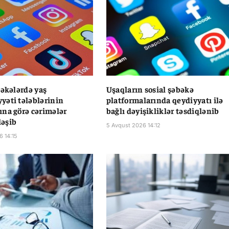
bəkələrdə yaş
Uşaqların sosial şəbəkə
əti tələblərinin
platformalarında qeydiyyatı ilə
na görə cərimələr
bağlı dəyişikliklər təsdiqlənib
əşib
5 Avqust 2026 14:12
6 14:15