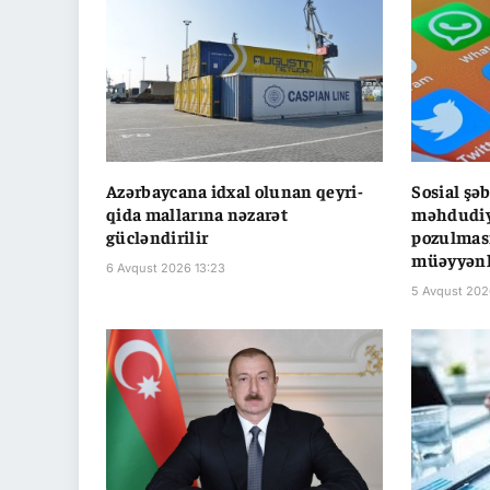
Azərbaycana idxal olunan qeyri-
Sosial şə
qida mallarına nəzarət
məhdudiyy
gücləndirilir
pozulması
müəyyənl
6 Avqust 2026 13:23
5 Avqust 202