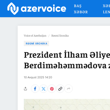
BAŞ
XƏ
XƏBƏR
LE
Voice of Azerbaijan
/
Rəsmi Xronika
RƏSMI XRONIKA
Prezident İlham Əliy
Berdiməhəmmədova z
10 Avqust 2025 14:20