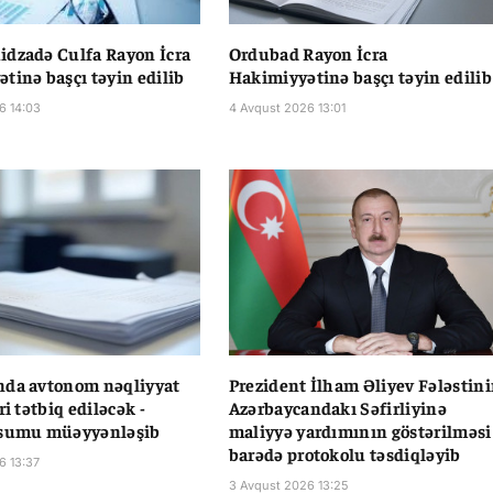
dzadə Culfa Rayon İcra
Ordubad Rayon İcra
tinə başçı təyin edilib
Hakimiyyətinə başçı təyin edilib
6 14:03
4 Avqust 2026 13:01
nda avtonom nəqliyyat
Prezident İlham Əliyev Fələstin
ri tətbiq ediləcək -
Azərbaycandakı Səfirliyinə
üsumu müəyyənləşib
maliyyə yardımının göstərilməsi
barədə protokolu təsdiqləyib
6 13:37
3 Avqust 2026 13:25