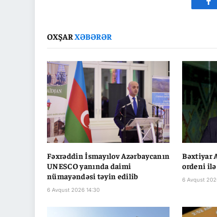
Fa
OXŞAR
XƏBƏRƏR
Fəxrəddin İsmayılov Azərbaycanın
Bəxtiyar 
UNESCO yanında daimi
ordeni ilə
nümayəndəsi təyin edilib
6 Avqust 202
6 Avqust 2026 14:30