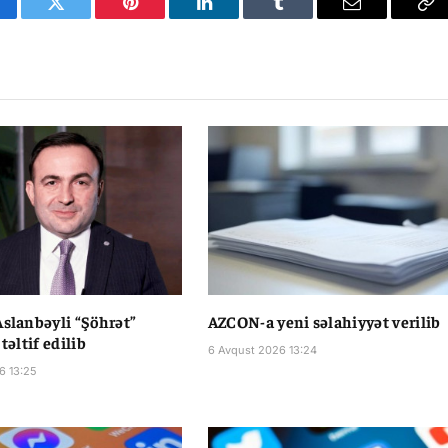
cebook
Twitter
Pinterest
LinkedIn
Tumblr
Email
Co
Li
Aslanbəyli “Şöhrət”
AZCON-a yeni səlahiyyət verilib
 təltif edilib
6 Avqust 2026 13:24
6 13:25