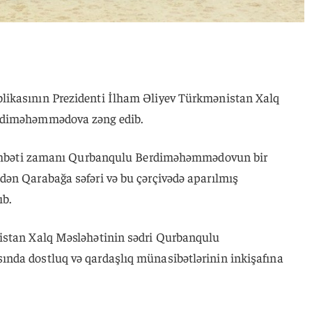
ikasının Prezidenti İlham Əliyev Türkmənistan Xalq
rdiməhəmmədova zəng edib.
 söhbəti zamanı Qurbanqulu Berdiməhəmmədovun bir
ən Qarabağa səfəri və bu çərçivədə aparılmış
ıb.
istan Xalq Məsləhətinin sədri Qurbanqulu
nda dostluq və qardaşlıq münasibətlərinin inkişafına