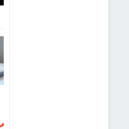
py
nk