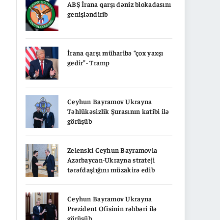
ABŞ İrana qarşı dəniz blokadasını
genişləndirib
İrana qarşı müharibə “çox yaxşı
gedir”- Tramp
Ceyhun Bayramov Ukrayna
Təhlükəsizlik Şurasının katibi ilə
görüşüb
Zelenski Ceyhun Bayramovla
Azərbaycan-Ukrayna strateji
tərəfdaşlığını müzakirə edib
Ceyhun Bayramov Ukrayna
Prezident Ofisinin rəhbəri ilə
görüşüb