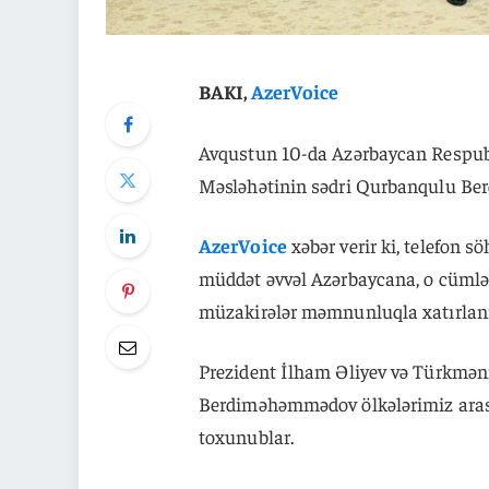
BAKI,
AzerVoice
Avqustun 10-da Azərbaycan Respubl
Məsləhətinin sədri Qurbanqulu Be
AzerVoice
xəbər verir ki, telefon
müddət əvvəl Azərbaycana, o cümləd
müzakirələr məmnunluqla xatırlan
Prezident İlham Əliyev və Türkmən
Berdiməhəmmədov ölkələrimiz arası
toxunublar.