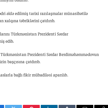
ri əldə edilmiş tarixi razılaşmalar münasibətilə
 xalqına təbriklərini çatdırıb.
larını Türkmənistan Prezidenti Sərdar
ş edib.
Türkmənistan Prezidenti Sərdar Berdiməhəmmədovun
izin başçısına çatdırıb.
slarla bağlı fikir mübadiləsi aparılıb.