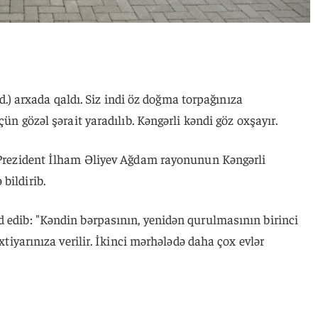
red.) arxada qaldı. Siz indi öz doğma torpağınıza
çün gözəl şərait yaradılıb. Kəngərli kəndi göz oxşayır.
ə Prezident İlham Əliyev Ağdam rayonunun Kəngərli
bildirib.
d edib: "Kəndin bərpasının, yenidən qurulmasının birinci
ixtiyarınıza verilir. İkinci mərhələdə daha çox evlər