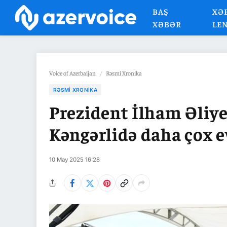
BAŞ
XƏ
XƏBƏR
LE
Voice of Azerbaijan
/
Rəsmi Xronika
RƏSMI XRONIKA
Prezident İlham Əliye
Kəngərlidə daha çox e
10 May 2025 16:28