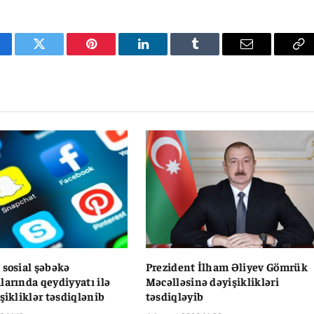
cebook
Twitter
Pinterest
LinkedIn
Tumblr
Email
Co
Li
 sosial şəbəkə
Prezident İlham Əliyev Gömrük
larında qeydiyyatı ilə
Məcəlləsinə dəyişiklikləri
şikliklər təsdiqlənib
təsdiqləyib