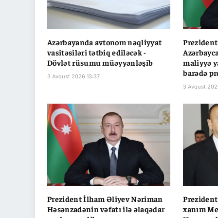
Azərbayanda avtonom nəqliyyat
Prezident
vasitəsiləri tətbiq ediləcək -
Azərbayca
Dövlət rüsumu müəyyənləşib
maliyyə y
barədə pr
3 Avqust 2026 13:37
3 Avqust 202
Prezident İlham Əliyev Nəriman
Prezident
Həsənzadənin vəfatı ilə əlaqədar
xanım Me