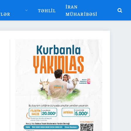
İRAN
TƏHLIL
TLƏR
MÜHARIBƏSI