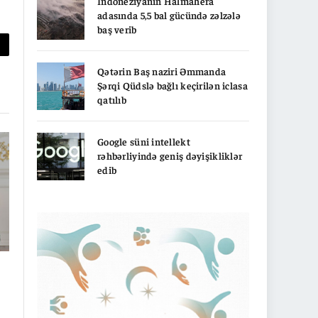
İndoneziyanın Halmahera
adasında 5,5 bal gücündə zəlzələ
baş verib
py
Qətərin Baş naziri Əmmanda
nk
Şərqi Qüdslə bağlı keçirilən iclasa
qatılıb
Google süni intellekt
rəhbərliyində geniş dəyişikliklər
edib