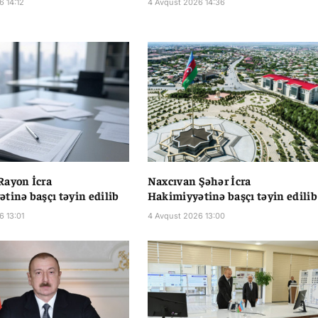
6 14:12
4 Avqust 2026 14:36
Rayon İcra
Naxcıvan Şəhər İcra
tinə başçı təyin edilib
Hakimiyyətinə başçı təyin edilib
6 13:01
4 Avqust 2026 13:00