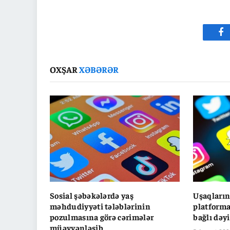
Fa
OXŞAR
XƏBƏRƏR
Sosial şəbəkələrdə yaş
Uşaqların
məhdudiyyəti tələblərinin
platforma
pozulmasına görə cərimələr
bağlı dəyi
müəyyənləşib