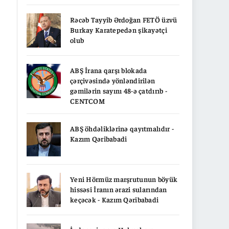
Rəcəb Tayyib Ərdoğan FETÖ üzvü
Burkay Karatepedən şikayətçi
olub
ABŞ İrana qarşı blokada
çərçivəsində yönləndirilən
gəmilərin sayını 48-ə çatdırıb -
CENTCOM
ABŞ öhdəliklərinə qayıtmalıdır -
Kazım Qəribabadi
Yeni Hörmüz marşrutunun böyük
hissəsi İranın ərazi sularından
keçəcək - Kazım Qəribabadi