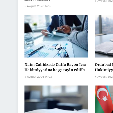
5 Avqust 202
5 Avqust 2026 14:15
Naim Cahidzadə Culfa Rayon İcra
Ordubad 
Hakimiyyətinə başçı təyin edilib
Hakimiyyə
4 Avqust 2026 14:03
4 Avqust 202