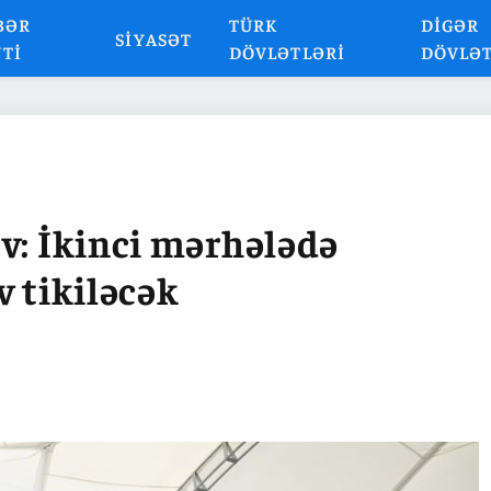
BƏR
TÜRK
DIGƏR
SIYASƏT
NTI
DÖVLƏTLƏRI
DÖVLƏ
v: İkinci mərhələdə
v tikiləcək