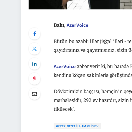
Bakı,
AzerVoice
Bütün bu əzablı illər (işğal illəri - 
qayıdırsınız və qayıtmısınız, sizin ü
xəbər verir ki, bu barəd
AzerVoice
kəndinə köçən sakinlərlə görüşündə 
Dövlətimizin başçısı, həmçinin qey
mərhələsidir, 292 ev hazırdır, sizin 
tikiləcək".
#PREZIDENT İLHAM ƏLIYEV