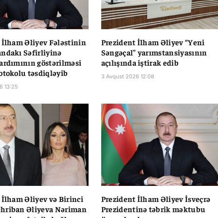
 İlham Əliyev Fələstinin
Prezident İlham Əliyev “Yeni
ndakı Səfirliyinə
Səngəçal” yarımstansiyasının
ardımının göstərilməsi
açılışında iştirak edib
otokolu təsdiqləyib
3 Avqust 2026 12:08
6 13:25
 İlham Əliyev və Birinci
Prezident İlham Əliyev İsveçrə
hriban Əliyeva Nəriman
Prezidentinə təbrik məktubu