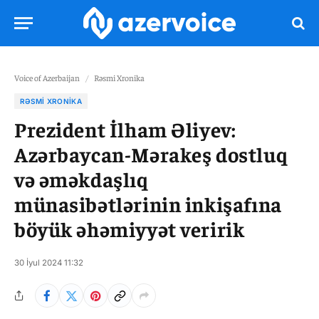
Voice of Azerbaijan
/
Rəsmi Xronika
RƏSMI XRONIKA
Prezident İlham Əliyev:
Azərbaycan-Mərakeş dostluq
və əməkdaşlıq
münasibətlərinin inkişafına
böyük əhəmiyyət veririk
30 İyul 2024 11:32