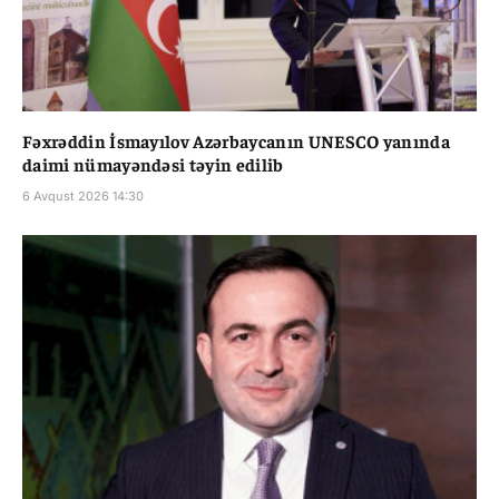
Fəxrəddin İsmayılov Azərbaycanın UNESCO yanında
daimi nümayəndəsi təyin edilib
6 Avqust 2026 14:30