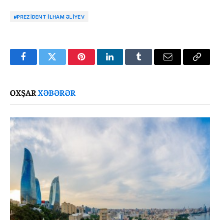
#PREZIDENT İLHAM ƏLIYEV
Facebook
Twitter
Pinterest
LinkedIn
Tumblr
Email
Copy
Link
OXŞAR
XƏBƏRƏR