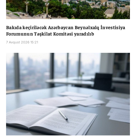
Bakıda keçiriləcək Azərbaycan Beynəlxalq İnvestisiya
Forumunun Təşkilat Komitəsi yaradılıb
7 Avqust 2026 15:21