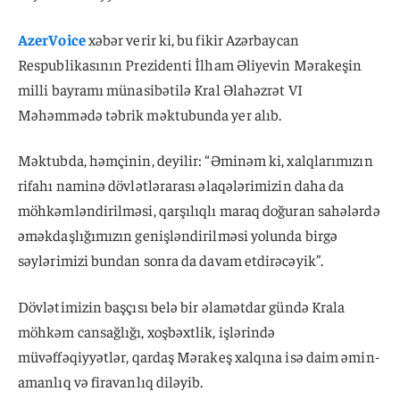
AzerVoice
xəbər verir ki, bu fikir Azərbaycan
Respublikasının Prezidenti İlham Əliyevin Mərakeşin
milli bayramı münasibətilə Kral Əlahəzrət VI
Məhəmmədə təbrik məktubunda yer alıb.
Məktubda, həmçinin, deyilir: “Əminəm ki, xalqlarımızın
rifahı naminə dövlətlərarası əlaqələrimizin daha da
möhkəmləndirilməsi, qarşılıqlı maraq doğuran sahələrdə
əməkdaşlığımızın genişləndirilməsi yolunda birgə
səylərimizi bundan sonra da davam etdirəcəyik”.
Dövlətimizin başçısı belə bir əlamətdar gündə Krala
möhkəm cansağlığı, xoşbəxtlik, işlərində
müvəffəqiyyətlər, qardaş Mərakeş xalqına isə daim əmin-
amanlıq və firavanlıq diləyib.