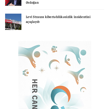
Ərdoğan
Levi Strauss kibertəhlükəsizlik insidentini
açıqlayıb