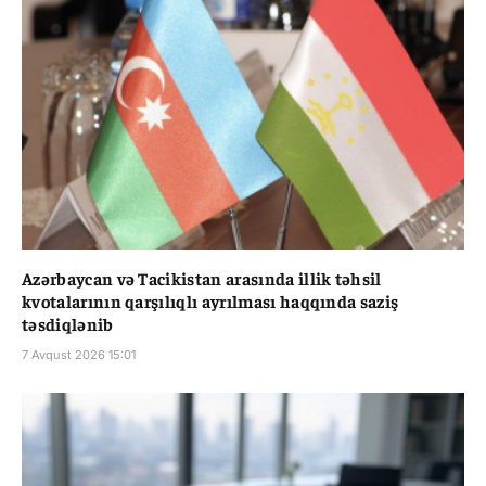
Azərbaycan və Tacikistan arasında illik təhsil
kvotalarının qarşılıqlı ayrılması haqqında saziş
təsdiqlənib
7 Avqust 2026 15:01