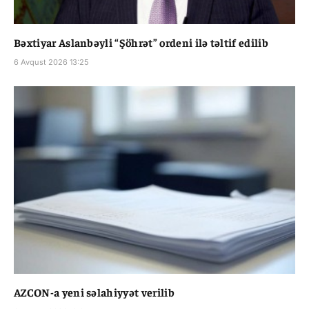
Bəxtiyar Aslanbəyli “Şöhrət” ordeni ilə təltif edilib
6 Avqust 2026 13:25
AZCON-a yeni səlahiyyət verilib