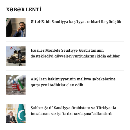
XƏBƏR LENTİ
Əli əl-Zaidi Səudiyyə kəşfiyyat rəhbəri ilə görüşüb
Husilər Məribdə Səudiyyə Ərəbistanının
dəstəklədiyi qüvvələri vurduqlarını iddia ediblər
ABŞ İran hakimiyyətinin maliyyə şəbəkələrinə
qarşı yeni tədbirlər elan edib
Şahbaz Şərif Səudiyyə Ərəbistanı və Türkiyə ilə
imzalanan sazişi "tarixi razılaşma" adlandırıb