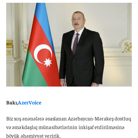
Bakı,
AzerVoice
Biz xoş ənənələrə əsaslanan Azərbaycan-Mərakeş dostluq
və əməkdaşlıq münasibətlərinin inkişaf etdirilməsinə
böyük əhəmiyyət veririk.