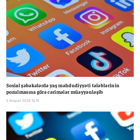
Sosial şəbəkələrdə yaş məhdudiyyəti tələblərinin
pozulmasına görə cərimələr müəyyənləşib
5 Avqust 2026 14:15