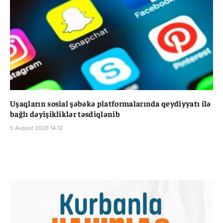
Uşaqların sosial şəbəkə platformalarında qeydiyyatı ilə
bağlı dəyişikliklər təsdiqlənib
5 Avqust 2026 14:12