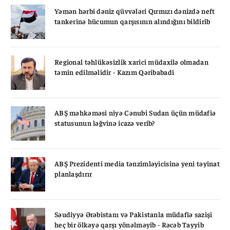
Yəmən hərbi dəniz qüvvələri Qırmızı dənizdə neft
tankerinə hücumun qarşısının alındığını bildirib
Regional təhlükəsizlik xarici müdaxilə olmadan
təmin edilməlidir - Kazım Qəribabadi
ABŞ məhkəməsi niyə Cənubi Sudan üçün müdafiə
statusunun ləğvinə icazə verib?
ABŞ Prezidenti media tənzimləyicisinə yeni təyinat
planlaşdırır
Səudiyyə Ərəbistanı və Pakistanla müdafiə sazişi
heç bir ölkəyə qarşı yönəlməyib - Rəcəb Tayyib