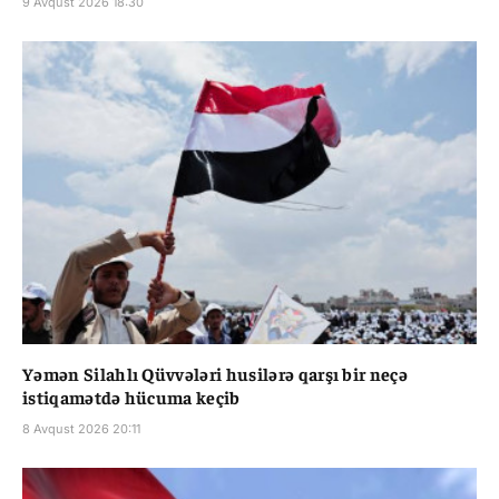
9 Avqust 2026 18:30
Yəmən Silahlı Qüvvələri husilərə qarşı bir neçə
istiqamətdə hücuma keçib
8 Avqust 2026 20:11