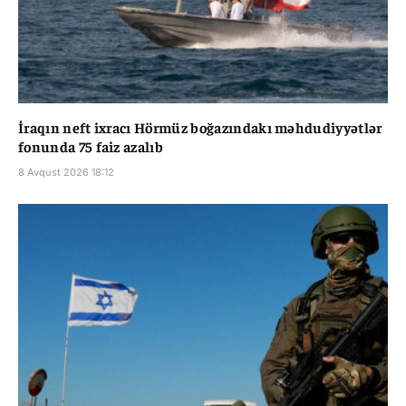
İraqın neft ixracı Hörmüz boğazındakı məhdudiyyətlər
fonunda 75 faiz azalıb
8 Avqust 2026 18:12