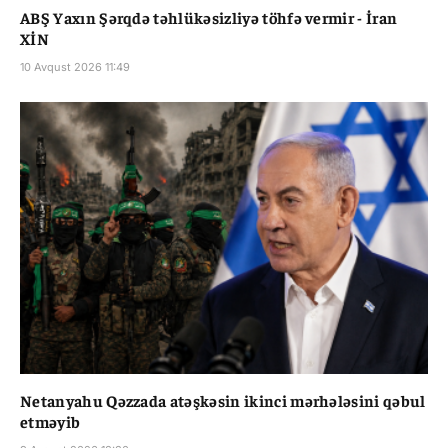
ABŞ Yaxın Şərqdə təhlükəsizliyə töhfə vermir - İran
XİN
10 Avqust 2026 11:49
Netanyahu Qəzzada atəşkəsin ikinci mərhələsini qəbul
etməyib