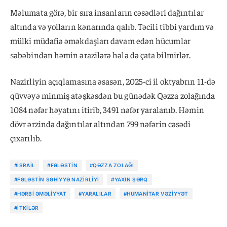
Məlumata görə, bir sıra insanların cəsədləri dağıntılar
altında və yolların kənarında qalıb. Təcili tibbi yardım və
mülki müdafiə əməkdaşları davam edən hücumlar
səbəbindən həmin ərazilərə hələ də çata bilmirlər.
Nazirliyin açıqlamasına əsasən, 2025-ci il oktyabrın 11-də
qüvvəyə minmiş atəşkəsdən bu günədək Qəzza zolağında
1084 nəfər həyatını itirib, 3491 nəfər yaralanıb. Həmin
dövr ərzində dağıntılar altından 799 nəfərin cəsədi
çıxarılıb.
#İSRAIL
#FƏLƏSTIN
#QƏZZA ZOLAĞI
#FƏLƏSTIN SƏHIYYƏ NAZIRLIYI
#YAXIN ŞƏRQ
#HƏRBI ƏMƏLIYYAT
#YARALILAR
#HUMANITAR VƏZIYYƏT
#ITKILƏR