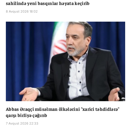
sahilində yeni basqınlar həyata keçirib
8 Avqust 2026 18:02
Abbas Əraqçi müsəlman ölkələrini "xarici təhdidlərə"
qarşı birliyə çağırıb
7 Avqust 2026 22:33