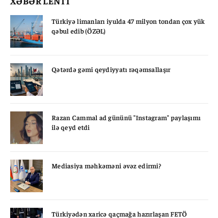
XƏBƏR LENTİ
Türkiyə limanları iyulda 47 milyon tondan çox yük
qəbul edib (ÖZƏL)
Qətərdə gəmi qeydiyyatı rəqəmsallaşır
Razan Cammal ad gününü "Instagram" paylaşımı
ilə qeyd etdi
Mediasiya məhkəməni əvəz edirmi?
Türkiyədən xaricə qaçmağa hazırlaşan FETÖ