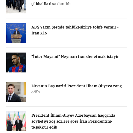
şübhəliləri saxlanılıb
ABŞ Yaxın Şərqdə təhlükəsizliyə töhfə vermir -
İran XİN
“İnter Mayami” Neymarı transfer etmək istəyir
Litvanın Baş naziri Prezident İlham Əliyevə zəng
edib
Prezident İlham Əliyev Azərbaycan haqqında
söylədiyi xoş sözlərə görə İran Prezidentinə
təşəkkür edib