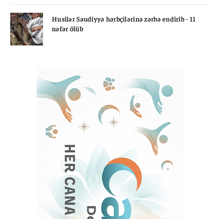
Husilər Səudiyyə hərbçilərinə zərbə endirib - 11
nəfər ölüb