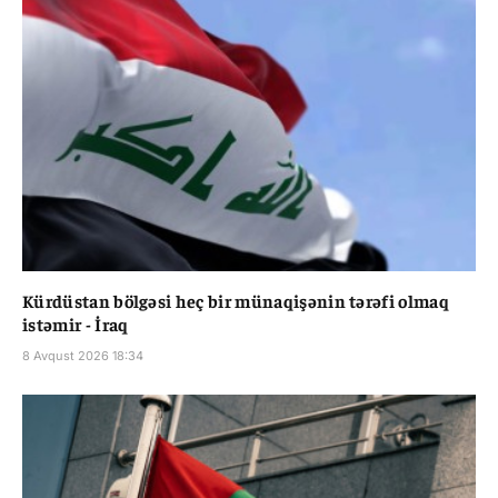
Kürdüstan bölgəsi heç bir münaqişənin tərəfi olmaq
istəmir - İraq
8 Avqust 2026 18:34