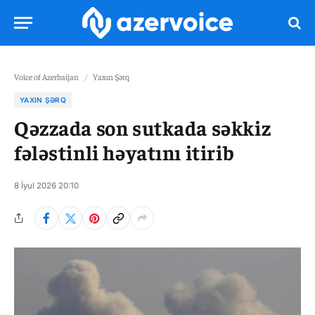
Voice of Azerbaijan
/
Yaxın Şərq
YAXIN ŞƏRQ
Qəzzada son sutkada səkkiz
fələstinli həyatını itirib
8 İyul 2026 20:10