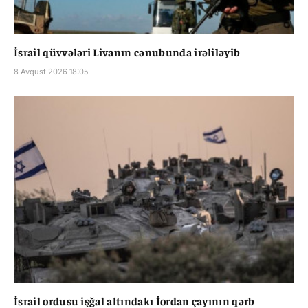
İsrail qüvvələri Livanın cənubunda irəliləyib
8 Avqust 2026 18:05
İsrail ordusu işğal altındakı İordan çayının qərb