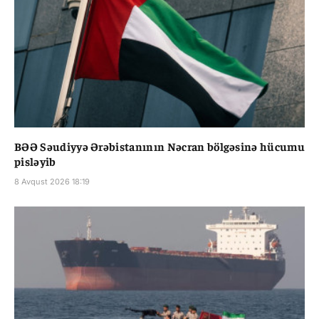
BƏƏ Səudiyyə Ərəbistanının Nəcran bölgəsinə hücumu
pisləyib
8 Avqust 2026 18:19