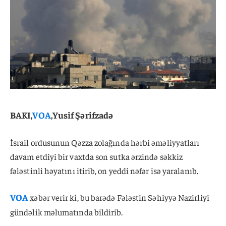
BAKI,
VOA
,Yusif Şərifzadə
İsrail ordusunun Qəzza zolağında hərbi əməliyyatları
davam etdiyi bir vaxtda son sutka ərzində səkkiz
fələstinli həyatını itirib, on yeddi nəfər isə yaralanıb.
VOA
xəbər verir ki, bu barədə Fələstin Səhiyyə Nazirliyi
gündəlik məlumatında bildirib.