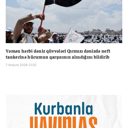
Yəmən hərbi dəniz qüvvələri Qırmızı dənizdə neft
tankerinə hücumun qarşısının alındığını bildirib
7 Avqust 2026 21:02