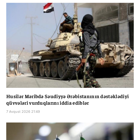
Husilər Məribdə Səudiyyə Ərəbistanının dəstəklədiyi
qüvvələri vurduqlarını iddia ediblər
7 Avqust 2026 21:49