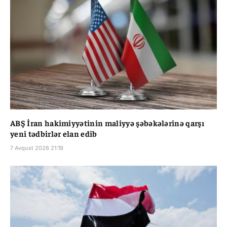
ABŞ İran hakimiyyətinin maliyyə şəbəkələrinə qarşı
yeni tədbirlər elan edib
7 Avqust 2026 21:19