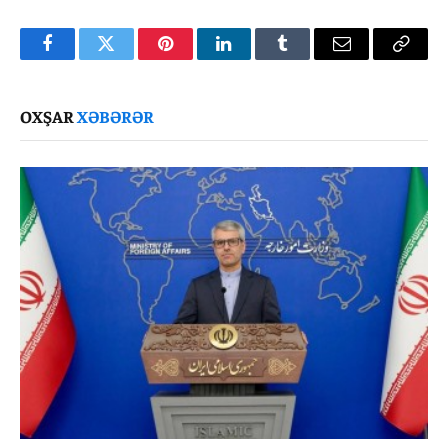
Facebook
Twitter
Pinterest
LinkedIn
Tumblr
Email
Copy
Link
OXŞAR
XƏBƏRƏR