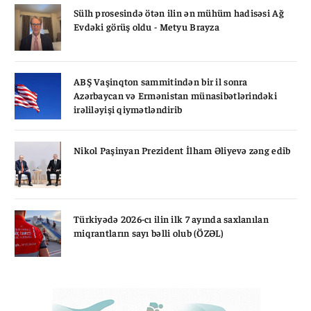
Sülh prosesində ötən ilin ən mühüm hadisəsi Ağ
Evdəki görüş oldu - Metyu Brayza
ABŞ Vaşinqton sammitindən bir il sonra
Azərbaycan və Ermənistan münasibətlərindəki
irəliləyişi qiymətləndirib
Nikol Paşinyan Prezident İlham Əliyevə zəng edib
Türkiyədə 2026-cı ilin ilk 7 ayında saxlanılan
miqrantların sayı bəlli olub (ÖZƏL)