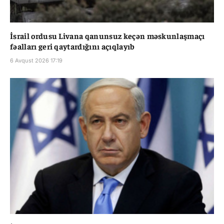
İsrail ordusu Livana qanunsuz keçən məskunlaşmaçı
fəalları geri qaytardığını açıqlayıb
6 Avqust 2026 17:19