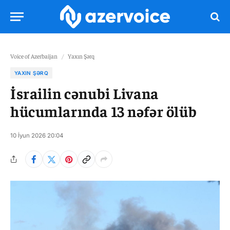
Voice of Azerbaijan
/
Yaxın Şərq
YAXIN ŞƏRQ
İsrailin cənubi Livana
hücumlarında 13 nəfər ölüb
10 İyun 2026 20:04