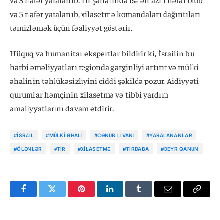
və 5 nəfər yaralanıb, xilasetmə komandaları dağıntıları
təmizləmək üçün fəaliyyət göstərir.
Hüquq və humanitar ekspertlər bildirir ki, İsrailin bu
hərbi əməliyyatları regionda gərginliyi artırır və mülki
əhalinin təhlükəsizliyini ciddi şəkildə pozur. Aidiyyəti
qurumlar həmçinin xilasetmə və tibbi yardım
əməliyyatlarını davam etdirir.
#İSRAIL
#MÜLKI ƏHALI
#CƏNUB LIVANI
#YARALANANLAR
#ÖLƏNLƏR
#TIR
#XILASETMƏ
#TIRDABA
#DEYR QANUN
Facebook
Twitter
Pinterest
LinkedIn
Tumblr
Email
Copy
Link