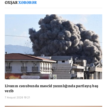
OXŞAR
XƏBƏRƏR
Livanın cənubunda məscid yaxınlığında partlayış baş
verib
7 Avqust 2026 19:21