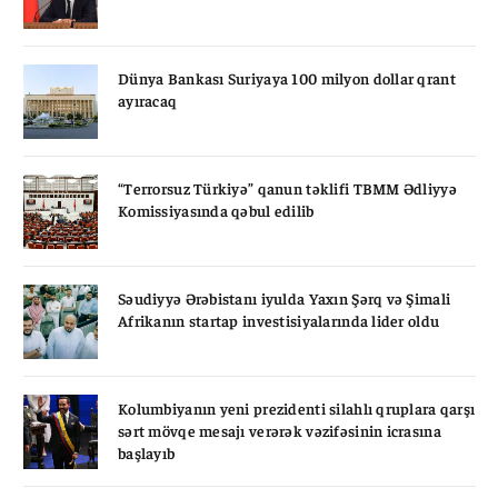
Dünya Bankası Suriyaya 100 milyon dollar qrant
ayıracaq
“Terrorsuz Türkiyə” qanun təklifi TBMM Ədliyyə
Komissiyasında qəbul edilib
Səudiyyə Ərəbistanı iyulda Yaxın Şərq və Şimali
Afrikanın startap investisiyalarında lider oldu
Kolumbiyanın yeni prezidenti silahlı qruplara qarşı
sərt mövqe mesajı verərək vəzifəsinin icrasına
başlayıb