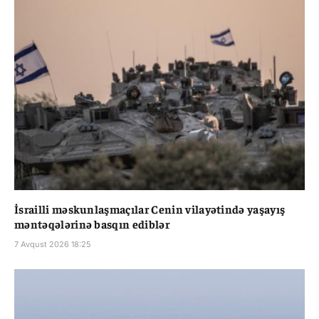
İsrailli məskunlaşmaçılar Cenin vilayətində yaşayış
məntəqələrinə basqın ediblər
7 Avqust 2026 18:25