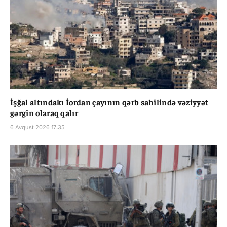
İşğal altındakı İordan çayının qərb sahilində vəziyyət
gərgin olaraq qalır
6 Avqust 2026 17:35