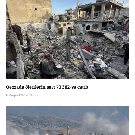
Qəzzada ölənlərin sayı 73 382-yə çatıb
6 Avqust 2026 17:38