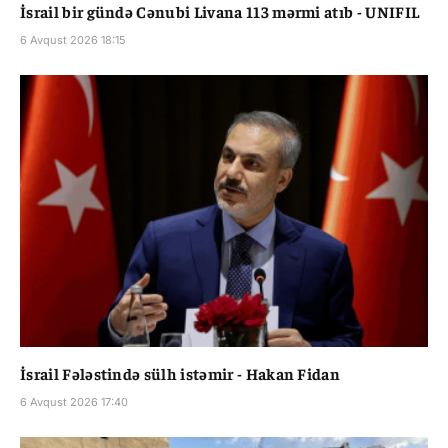
İsrail bir gündə Cənubi Livana 113 mərmi atıb - UNIFIL
6 Avqust 2026 18:15
İsrail Fələstində sülh istəmir - Hakan Fidan
6 Avqust 2026 17:40