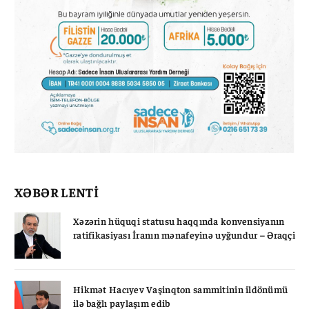
XƏBƏR LENTİ
Xəzərin hüquqi statusu haqqında konvensiyanın
ratifikasiyası İranın mənafeyinə uyğundur – Əraqçi
Hikmət Hacıyev Vaşinqton sammitinin ildönümü
ilə bağlı paylaşım edib