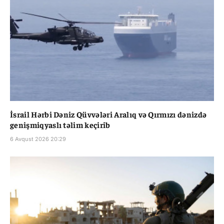
İsrail Hərbi Dəniz Qüvvələri Aralıq və Qırmızı dənizdə
genişmiqyaslı təlim keçirib
6 Avqust 2026 20:29