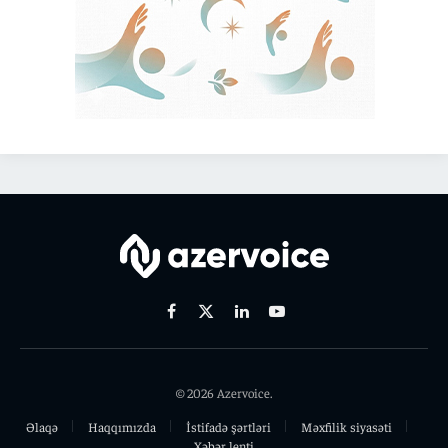
Facebook
X
Linkedin
Youtube
(Twitter)
© 2026 Azervoice.
Əlaqə
Haqqımızda
İstifadə şərtləri
Məxfilik siyasəti
Xəbər lenti