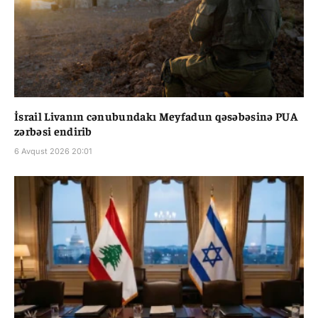
İsrail Livanın cənubundakı Meyfadun qəsəbəsinə PUA
zərbəsi endirib
6 Avqust 2026 20:01