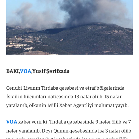
BAKI,
VOA
,Yusif Şərifzadə
Cənubi Livanın Tirdaba qəsəbəsi və ətraf bölgələrində
İsrailin hücumları nəticəsində 13 nəfər ölüb, 15 nəfər
yaralanıb, ölkənin Milli Xəbər Agentliyi məlumat yayıb.
VOA
xəbər verir ki, Tirdaba qəsəbəsində 9 nəfər ölüb və 7
nəfər yaralanıb, Deyr Qanun qəsəbəsində isə 3 nəfər ölüb
və 3 nəfər yaralanıb. Tir şəhərində isə ən azı 1 nəfər ölüb