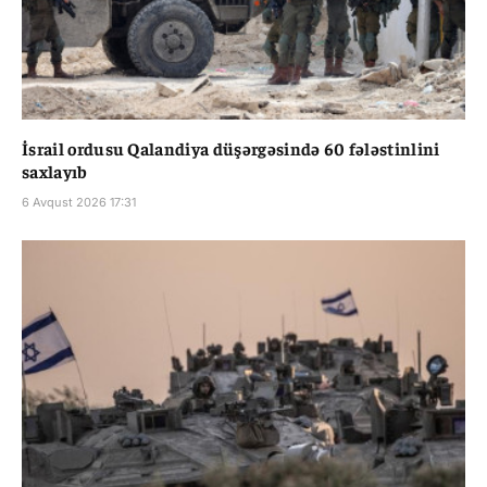
İsrail ordusu Qalandiya düşərgəsində 60 fələstinlini
saxlayıb
6 Avqust 2026 17:31