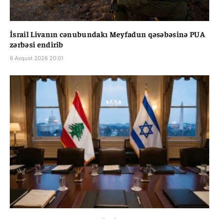
İsrail Livanın cənubundakı Meyfadun qəsəbəsinə PUA
zərbəsi endirib
6 Avqust 2026 20:01