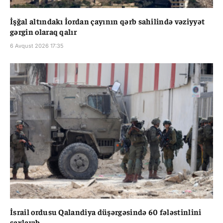
İşğal altındakı İordan çayının qərb sahilində vəziyyət
gərgin olaraq qalır
6 Avqust 2026 17:35
İsrail ordusu Qalandiya düşərgəsində 60 fələstinlini
saxlayıb