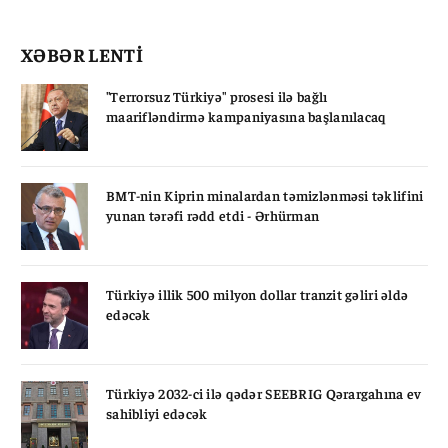
XƏBƏR LENTİ
"Terrorsuz Türkiyə" prosesi ilə bağlı
maarifləndirmə kampaniyasına başlanılacaq
BMT-nin Kiprin minalardan təmizlənməsi təklifini
yunan tərəfi rədd etdi - Ərhürman
Türkiyə illik 500 milyon dollar tranzit gəliri əldə
edəcək
Türkiyə 2032-ci ilə qədər SEEBRIG Qərargahına ev
sahibliyi edəcək