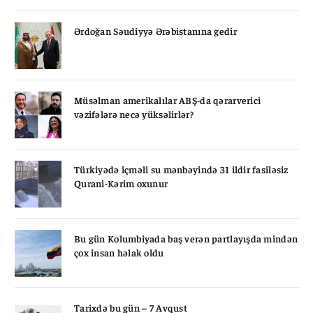
Ərdoğan Səudiyyə Ərəbistanına gedir
Müsəlman amerikalılar ABŞ-da qərarverici
vəzifələrə necə yüksəlirlər?
Türkiyədə içməli su mənbəyində 31 ildir fasiləsiz
Qurani-Kərim oxunur
Bu gün Kolumbiyada baş verən partlayışda mindən
çox insan həlak oldu
Tarixdə bu gün – 7 Avqust