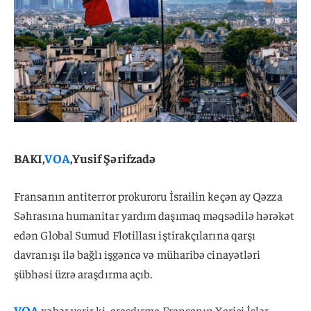
BAKI,
VOA
,Yusif Şərifzadə
Fransanın antiterror prokuroru İsrailin keçən ay Qəzza
Səhrasına humanitar yardım daşımaq məqsədilə hərəkət
edən Global Sumud Flotillası iştirakçılarına qarşı
davranışı ilə bağlı işgəncə və müharibə cinayətləri
şübhəsi üzrə araşdırma açıb.
VOA
xəbər verir ki, araşdırma Fransanın Xarici İşlər