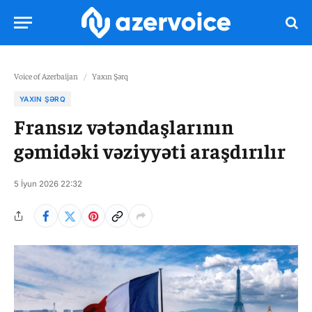
Voice of Azerbaijan
/
Yaxın Şərq
YAXIN ŞƏRQ
Fransız vətəndaşlarının
gəmidəki vəziyyəti araşdırılır
5 İyun 2026 22:32