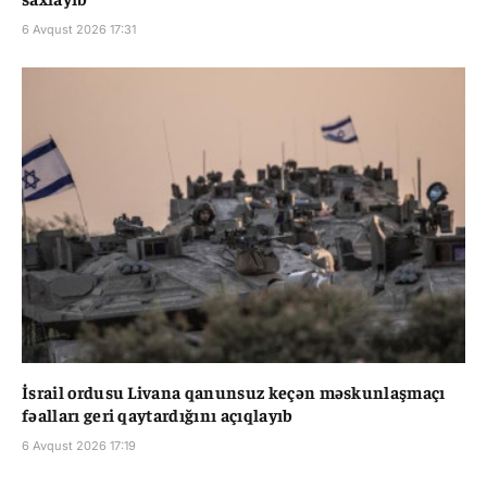
6 Avqust 2026 17:31
İsrail ordusu Livana qanunsuz keçən məskunlaşmaçı
fəalları geri qaytardığını açıqlayıb
6 Avqust 2026 17:19