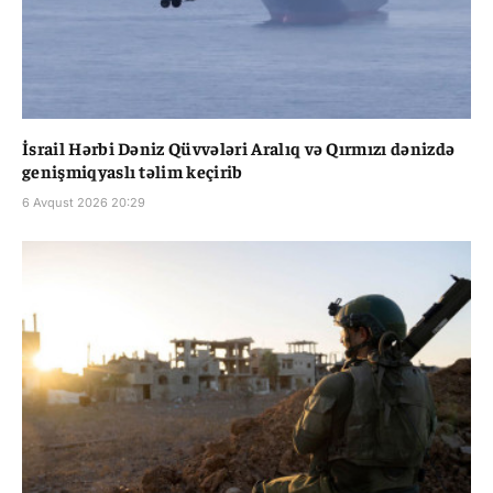
İsrail Hərbi Dəniz Qüvvələri Aralıq və Qırmızı dənizdə
genişmiqyaslı təlim keçirib
6 Avqust 2026 20:29