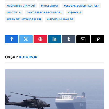
#MÜHARIBƏ CINAYƏTI
#ARAŞDIRMA
#GLOBAL SUMUD FLOTILLA
#FLOTILLA
#ANTITERROR PROKURORU
#IŞGƏNCƏ
#FRANSIZ VƏTƏNDAŞLARI
#HÜQUQI MÜBAHISƏ
Facebook
Twitter
Pinterest
LinkedIn
Tumblr
Email
Copy
Link
OXŞAR
XƏBƏRƏR