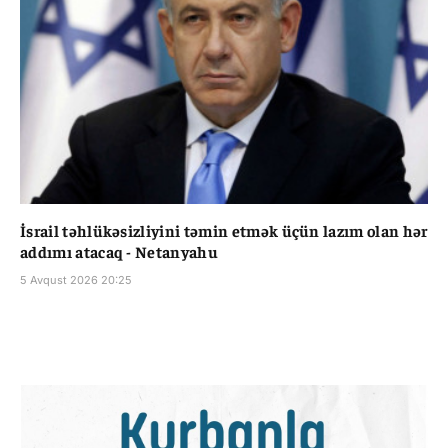
İsrail təhlükəsizliyini təmin etmək üçün lazım olan hər
addımı atacaq - Netanyahu
5 Avqust 2026 20:25