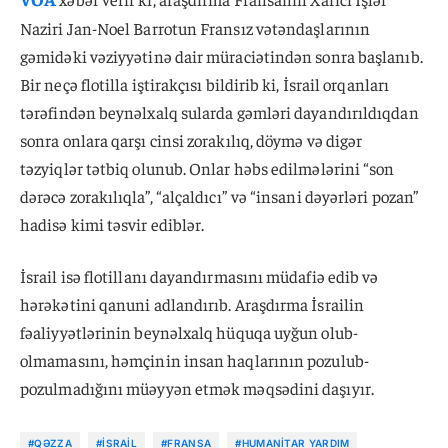
Naziri Jan-Noel Barrotun Fransız vətəndaşlarının
gəmidəki vəziyyətinə dair müraciətindən sonra başlanıb.
Bir neçə flotilla iştirakçısı bildirib ki, İsrail orqanları
tərəfindən beynəlxalq sularda gəmləri dayandırıldıqdan
sonra onlara qarşı cinsi zorakılıq, döymə və digər
təzyiqlər tətbiq olunub. Onlar həbs edilmələrini “son
dərəcə zorakılıqla”, “alçaldıcı” və “insani dəyərləri pozan”
hadisə kimi təsvir ediblər.
İsrail isə flotillanı dayandırmasını müdafiə edib və
hərəkətini qanuni adlandırıb. Araşdırma İsrailin
fəaliyyətlərinin beynəlxalq hüquqa uyğun olub-
olmamasını, həmçinin insan haqlarının pozulub-
pozulmadığını müəyyən etmək məqsədini daşıyır.
#QƏZZA
#İSRAIL
#FRANSA
#HUMANITAR YARDIM