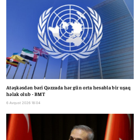
Atəşkəsdən bəri Qəzzada hər gün orta hesabla bir uşaq
həlak olub - BMT
6 Avqust 2026 18:04