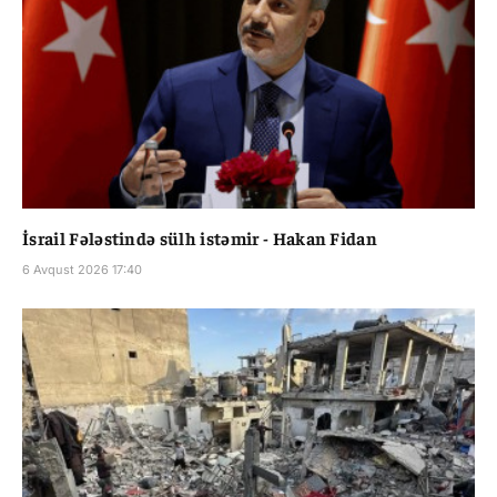
İsrail Fələstində sülh istəmir - Hakan Fidan
6 Avqust 2026 17:40