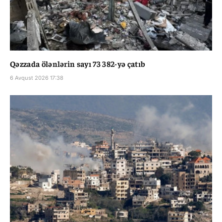
Qəzzada ölənlərin sayı 73 382-yə çatıb
6 Avqust 2026 17:38